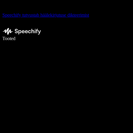
Speechify tutvustab häälekirjutuse dikteerimist
Kirjuta häälega 5× kiiremini
Tooted
Loe lähemalt