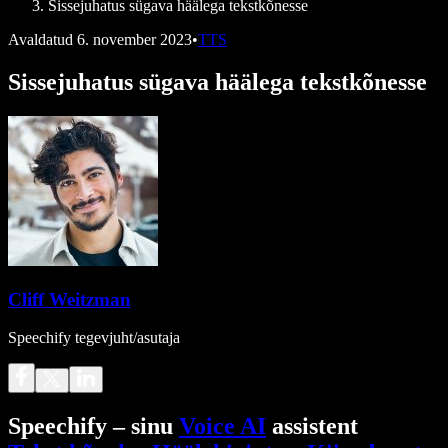
Sissejuhatus sügava häälega tekstkõnesse
Avaldatud
6. november 2023
•
TTS
Sissejuhatus sügava häälega tekstkõnesse
Cliff Weitzman
Speechify tegevjuht/asutaja
Speechify – sinu
Voice AI
assistent