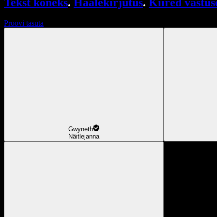
Tekst kõneks
.
Häälekirjutus
.
Kiired vastus
Proovi tasuta
Gwyneth
Näitlejanna