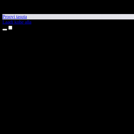
Proovi tasuta
Laadi kohe alla
Tooted
Tekst kõneks
iPhone’i ja iPadi rakendused
Androidi rakendus
Chrome’i laiendus
Edge’i laiendus
Veebirakendus
Maci rakendus
Windowsi rakendus