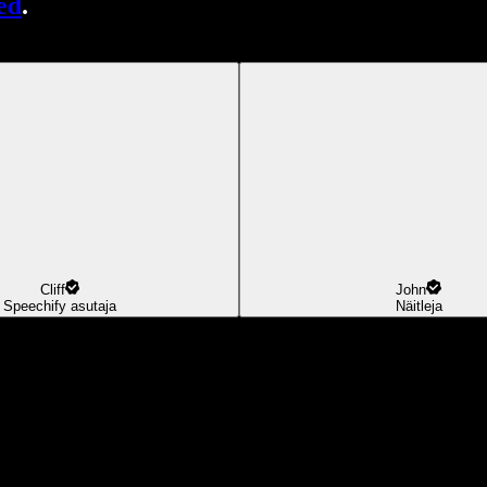
ed
.
Cliff
John
Speechify asutaja
Näitleja