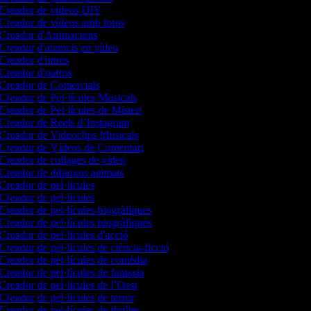
Creador de vídeos DIY
Creador de vídeos amb fotos
Creador d'Animacions
Creador d'anuncis en vídeo
Creador d'intros
Creador d'outros
Creador de Comercials
Creador de Pel·lícules Musicals
Creador de Pel·lícules de Misteri
Creador de Reels d’Instagram
Creador de Videoclips Musicals
Creador de Vídeos de Comentari
Creador de collages de vídeo
Creador de dibuixos animats
Creador de pel·lícules
Creador de pel·lícules
Creador de pel·lícules biogràfiques
Creador de pel·lícules biogràfiques
Creador de pel·lícules d'acció
Creador de pel·lícules de ciència-ficció
Creador de pel·lícules de comèdia
Creador de pel·lícules de fantasia
Creador de pel·lícules de l’Oest
Creador de pel·lícules de terror
Creador de pel·lícules de thriller