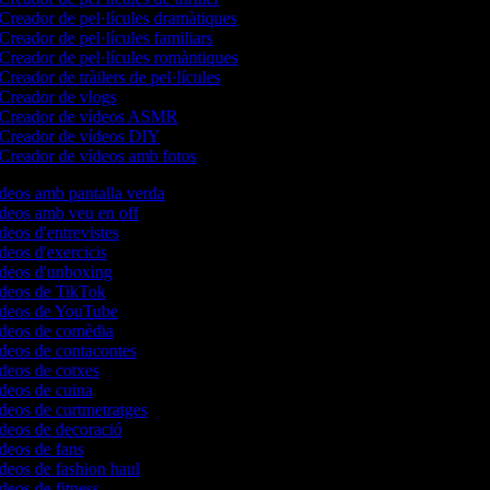
Creador de pel·lícules dramàtiques
Creador de pel·lícules familiars
Creador de pel·lícules romàntiques
Creador de tràilers de pel·lícules
Creador de vlogs
Creador de vídeos ASMR
Creador de vídeos DIY
Creador de vídeos amb fotos
ídeos amb pantalla verda
ídeos amb veu en off
ídeos d'entrevistes
ídeos d'exercicis
ídeos d'unboxing
vídeos de TikTok
vídeos de YouTube
vídeos de comèdia
ídeos de contacontes
ídeos de cotxes
ídeos de cuina
ídeos de curtmetratges
ídeos de decoració
ídeos de fans
ídeos de fashion haul
ídeos de fitness