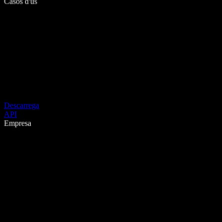
Casos d'ús
Descarrega
API
Empresa