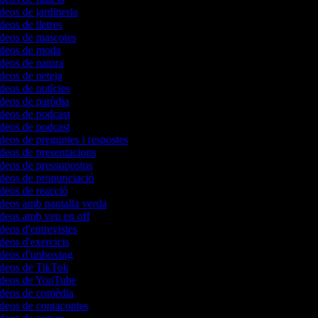
ídeos de jardineria
deos de lletres
ídeos de mascotes
vídeos de moda
ídeos de natura
ídeos de neteja
ídeos de notícies
ídeos de paròdia
ídeos de podcast
ídeos de podcast
ídeos de preguntes i respostes
ídeos de presentacions
ídeos de pressupostos
ídeos de pronunciació
ídeos de reacció
ídeos amb pantalla verda
ídeos amb veu en off
ídeos d'entrevistes
ídeos d'exercicis
ídeos d'unboxing
vídeos de TikTok
vídeos de YouTube
vídeos de comèdia
ídeos de contacontes