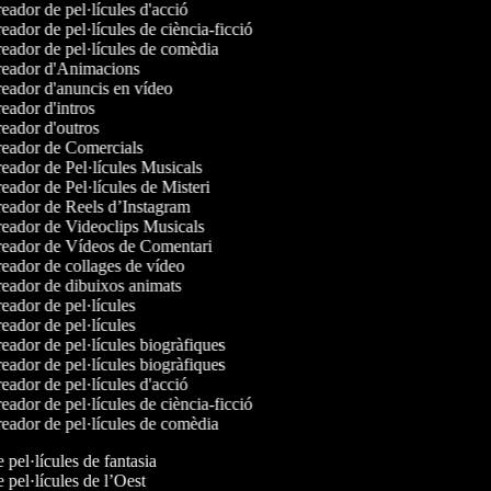
ador de pel·lícules d'acció
ador de pel·lícules de ciència-ficció
eador de pel·lícules de comèdia
eador d'Animacions
eador d'anuncis en vídeo
ador d'intros
eador d'outros
eador de Comercials
eador de Pel·lícules Musicals
ador de Pel·lícules de Misteri
eador de Reels d’Instagram
eador de Videoclips Musicals
eador de Vídeos de Comentari
eador de collages de vídeo
eador de dibuixos animats
ador de pel·lícules
ador de pel·lícules
ador de pel·lícules biogràfiques
ador de pel·lícules biogràfiques
ador de pel·lícules d'acció
ador de pel·lícules de ciència-ficció
eador de pel·lícules de comèdia
e pel·lícules de fantasia
e pel·lícules de l’Oest