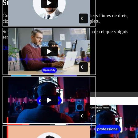
Studio.
Crea dobl. de veu, afegeix imatges, àudio, vídeos lliures de drets,
clona veus i munta projectes multimèdia complets.
Sense corba d’aprenentatge, tot al navegador: crea el que vulguis
sense els límits de sempre.
Obre l'Studio