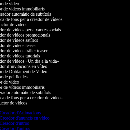
r de vídeo
r de vídeos immobiliaris
ador automàtic de subtítols
a de fons per a creador de vídeos
ctor de vídeos
or de vídeos per a xarxes socials
or de vídeos promocionals
or de vídeos satírics
or de vídeos teaser
r de vídeos tràiler teaser
or de vídeos tutorials
or de vídeos «Un dia a la vida»
or d’invitacions en vídeo
r de Doblament de Vídeo
 de pel·lícules
r de vídeo
r de vídeos immobiliaris
ador automàtic de subtítols
a de fons per a creador de vídeos
ctor de vídeos
Creador d'Animacions
Creador d'anuncis en vídeo
Creador d'intros
Creador d'outros