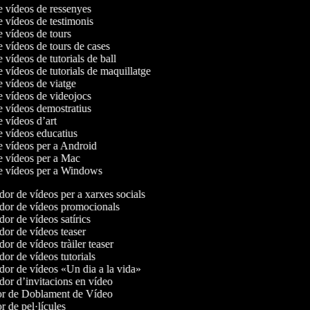
de vídeos de ressenyes
e vídeos de testimonis
e vídeos de tours
e vídeos de tours de cases
e vídeos de tutorials de ball
e vídeos de tutorials de maquillatge
e vídeos de viatge
de vídeos de videojocs
de vídeos demostratius
e vídeos d’art
de vídeos educatius
de vídeos per a Android
de vídeos per a Mac
de vídeos per a Windows
or de vídeos per a xarxes socials
or de vídeos promocionals
or de vídeos satírics
or de vídeos teaser
r de vídeos tràiler teaser
or de vídeos tutorials
or de vídeos «Un dia a la vida»
or d’invitacions en vídeo
r de Doblament de Vídeo
 de pel·lícules