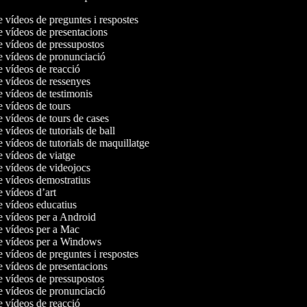
e vídeos de preguntes i respostes
de vídeos de presentacions
de vídeos de pressupostos
de vídeos de pronunciació
de vídeos de reacció
de vídeos de ressenyes
e vídeos de testimonis
e vídeos de tours
e vídeos de tours de cases
e vídeos de tutorials de ball
e vídeos de tutorials de maquillatge
e vídeos de viatge
de vídeos de videojocs
de vídeos demostratius
e vídeos d’art
de vídeos educatius
de vídeos per a Android
de vídeos per a Mac
de vídeos per a Windows
e vídeos de preguntes i respostes
de vídeos de presentacions
de vídeos de pressupostos
de vídeos de pronunciació
de vídeos de reacció