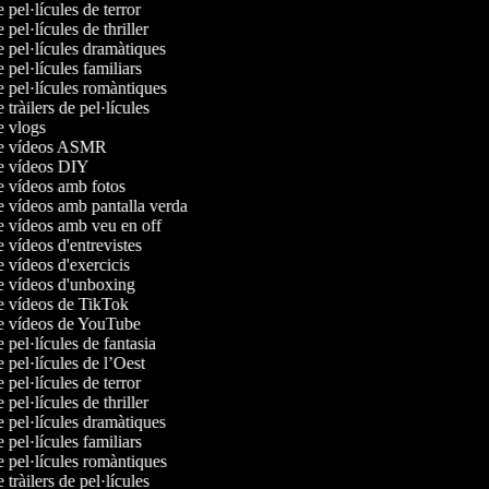
e pel·lícules de terror
e pel·lícules de thriller
e pel·lícules dramàtiques
e pel·lícules familiars
e pel·lícules romàntiques
e tràilers de pel·lícules
de vlogs
 de vídeos ASMR
de vídeos DIY
de vídeos amb fotos
de vídeos amb pantalla verda
de vídeos amb veu en off
e vídeos d'entrevistes
e vídeos d'exercicis
de vídeos d'unboxing
de vídeos de TikTok
de vídeos de YouTube
e pel·lícules de fantasia
e pel·lícules de l’Oest
e pel·lícules de terror
e pel·lícules de thriller
e pel·lícules dramàtiques
e pel·lícules familiars
e pel·lícules romàntiques
e tràilers de pel·lícules