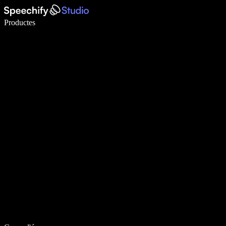
Escriu 5× més ràpid amb la veu
Productes
Més informació