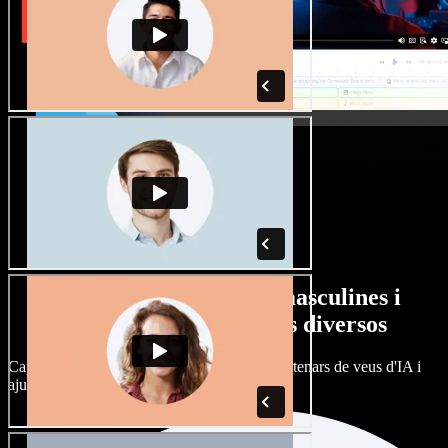
Gran varietat de veus masculines i
femenines amb accents diversos
Cap projecte ha de sonar igual. Tria entre centenars de veus d'IA i
ajusta'n l’accent.