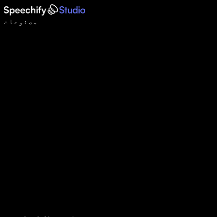
وائس ٹائپنگ کے ساتھ 5 گنا تیزی سے لکھیں
مصنوعات
مزید جانیں