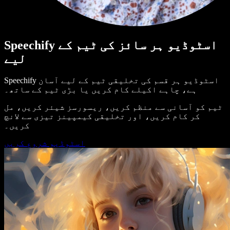
Speechify اسٹوڈیو ہر سائز کی ٹیم کے
لیے
Speechify اسٹوڈیو ہر قسم کی تخلیقی ٹیم کے لیے آسان
ہے، چاہے اکیلے کام کریں یا بڑی ٹیم کے ساتھ۔
ٹیم کو آسانی سے منظم کریں، ریسورسز شیئر کریں، مل
کر کام کریں، اور تخلیقی کیمپینز تیزی سے لانچ
کریں۔
اسٹوڈیو شروع کریں