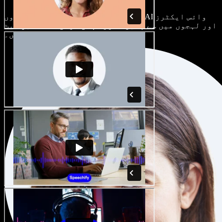
ہر پروجیکٹ الگ ہوتا ہے۔ سینکڑوں AI وائس ایکٹرز
اور لہجوں میں سے چنیں، اور اپنی مرضی کے مطابق سیٹ
کریں۔