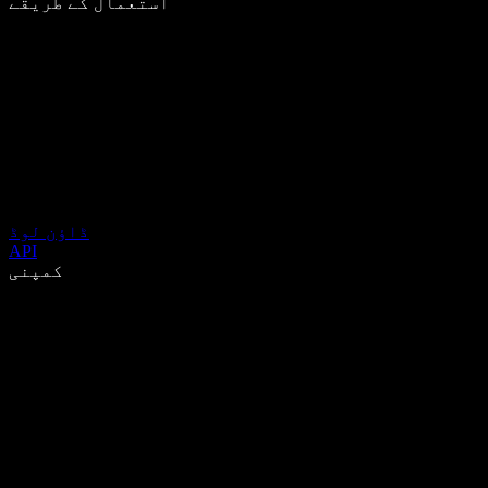
استعمال کے طریقے
ڈاؤن لوڈ
API
کمپنی