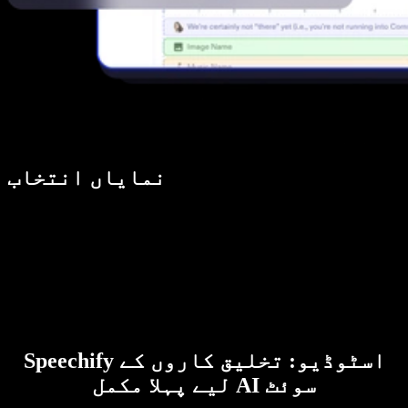
نمایاں انتخاب
Speechify اسٹوڈیو: تخلیق کاروں کے
لیے پہلا مکمل AI سوئٹ