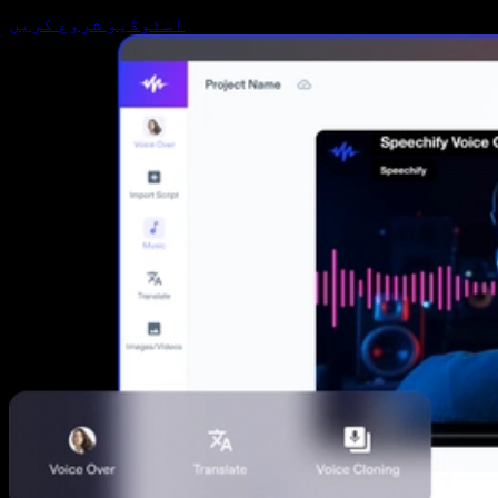
اسٹوڈیو شروع کریں