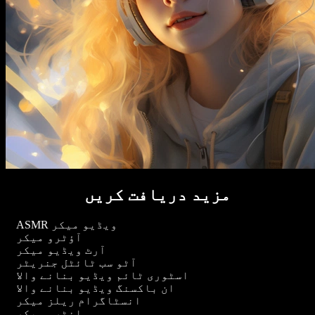
مزید دریافت کریں
ASMR ویڈیو میکر
آؤٹرو میکر
آرٹ ویڈیو میکر
آٹو سب ٹائٹل جنریٹر
اسٹوری ٹائم ویڈیو بنانے والا
ان باکسنگ ویڈیو بنانے والا
انسٹاگرام ریلز میکر
انٹرو میکر