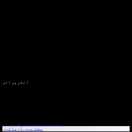
انٹرپرائز
سیلز ٹیم سے رابطہ کریں
مفت میں آزمائیں