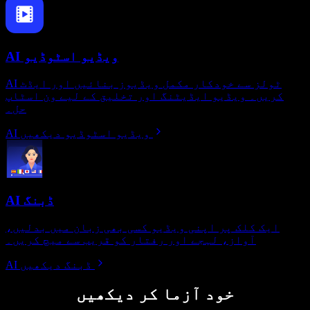
AI ویڈیو اسٹوڈیو
AI ٹولز سے خودکار مکمل ویڈیوز بنائیں اور ایڈٹ
کریں۔ ویڈیو ایڈیٹنگ اور تخلیق کے لیے ون اسٹاپ
حل۔
AI ویڈیو اسٹوڈیو دیکھیں
AI ڈبنگ
ایک کلک پر اپنی ویڈیو کسی بھی زبان میں بدلیں،
آواز، لہجے اور رفتار کو قریب سے میچ کریں۔
AI ڈبنگ دیکھیں
خود آزما کر دیکھیں