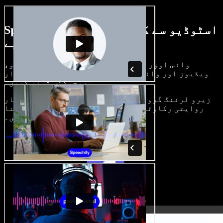
Speechify اسٹوڈیو سے کیا کچھ کر سکتے
ہیں، دیکھیے
وائس اوور بنائیں، رائلٹی فری امیجز، آڈیو،
ویڈیوز اور وائس کلون شامل کر کے بھرپور، شاندار
پروجیکٹس تیار کریں۔
زیرو لرننگ کَرو اور سب کچھ براؤزر میں، تخلیق کار
روایتی رکاوٹیں توڑ کر اپنے خیالات کو حقیقت بنا
سکتے ہیں۔
اسٹوڈیو شروع کریں