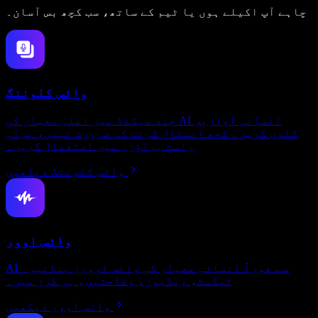
چاہے آپ اکیلے ہوں یا ٹیم کے ساتھ، سب کچھ بس آسان۔
وائس کلوننگ
چند سیکنڈ میں اعلیٰ معیار کی AI انسانی آوازیں
کلون کریں۔ کچھ انسٹال کرنے کی ضرورت نہیں، براہِ
راست براؤزر میں استعمال کریں۔
وائس کلوننگ دیکھیں
وائس اوور
AI سے فوراً انسانی معیار کی وائس اوورز بنائیں۔
ٹیکسٹ، ویڈیوز، وضاحتیں، ہر طرز میں۔
وائس اوور دیکھیں