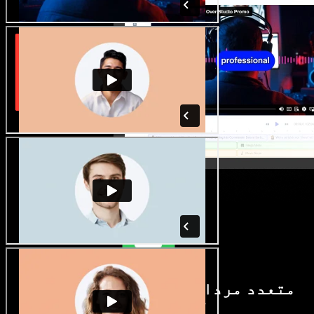
متعدد مردانہ و زنانہ آوازیں اور
لہجے دستیاب