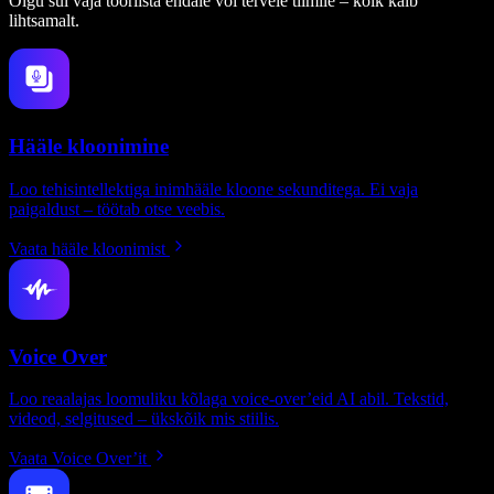
Olgu sul vaja tööriista endale või tervele tiimile – kõik käib
lihtsamalt.
Hääle kloonimine
Loo tehisintellektiga inimhääle kloone sekunditega. Ei vaja
paigaldust – töötab otse veebis.
Vaata hääle kloonimist
Voice Over
Loo reaalajas loomuliku kõlaga voice-over’eid AI abil. Tekstid,
videod, selgitused – ükskõik mis stiilis.
Vaata Voice Over’it