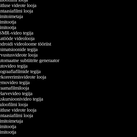
tluse videote looja
taasiafilmi looja
mitoimetaja
mitootja
mitootja
MR-video tegija
atööde videolooja
roidi videoloome tööriist
imatsioonide tegija
vustusvideote looja
omaatne subtiitrite generaator
tovideo tegija
graafiafilmide tegija
koreerimisvideote looja
movideo tegija
aamafilmilooja
arvevideo tegija
kursioonivideo tegija
loofilmi looja
tluse videote looja
taasiafilmi looja
mitoimetaja
mitootja
mitootja