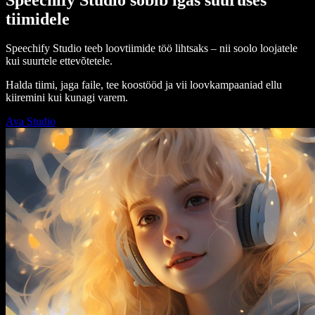
tiimidele
Speechify Studio teeb loovtiimide töö lihtsaks – nii soolo loojatele
kui suurtele ettevõtetele.
Halda tiimi, jaga faile, tee koostööd ja vii loovkampaaniad ellu
kiiremini kui kunagi varem.
Ava Studio