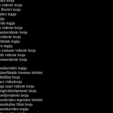
ideo looja
a videote looja
i Reels'i looja
video tegija
egija
ride tegija
a videote looja
ariavideote looja
videote looja
filmide tegija
eo tegija
e-vastuste videote looja
ade videote looja
omavideote looja
odusvideo tegija
nefilmide loomise tööriist
ifilmi looja
ci videolooja
a tuuri videote looja
igivideoõpetuste looja
edisvideote looja
odivideo tegemise tööriist
sikalise filmi looja
usikavideo tegija