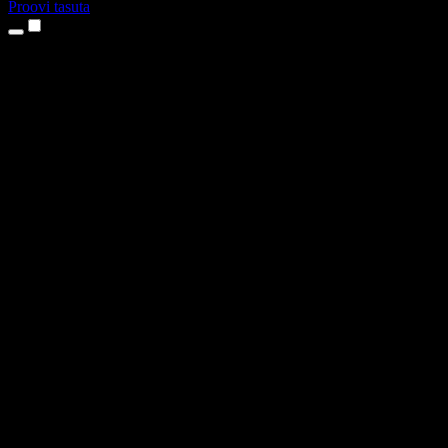
Proovi tasuta
Tooted
Tekst kõneks
iPhone’i ja iPadi rakendused
Androidi rakendus
Chrome’i laiendus
Edge’i laiendus
Veebirakendus
Maci rakendus
Windowsi rakendus
AI häältegeneraator
Pealelugemine
Dublaaž
Hääle kloonimine