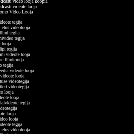
casti video looja koopia
casti videote looja
omo Video Looja
ideote tegija
u elus videolooja
filmi tegija
nivideo tegija
o looja
ipi tegija
ani videote looja
ne filmitootja
eo tegija
eedia videote looja
-videote looja
etuse videotegija
eileri videotegija
deo looja
ideote looja
ialvideote tegija
videotegija
eote looja
video looja
ideote tegija
u elus videolooja