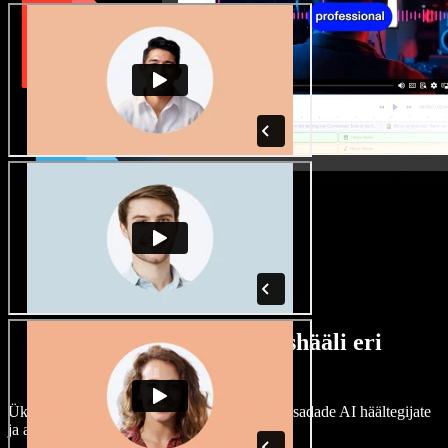
Lai valik mees- ja naishääli eri
aktsentidega
Ükski projekt ei pea kõlama ühtemoodi. Vali sadade AI häältegijate
ja aktsentide hulgast ning kohanda neid.