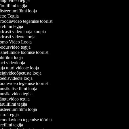
nguvideo tegija
ulifilmi tegija
teeriumifilmi looja
tro Tegija
oodiavideo tegemise tööriist
efilmi tegija
casti video looja koopia
casti videote looja
omo Video Looja
odusvideo tegija
nefilmide loomise tööriist
ifilmi looja
ci videolooja
a tuuri videote looja
igivideoõpetuste looja
edisvideote looja
odivideo tegemise tööriist
sikalise filmi looja
usikavideo tegija
nguvideo tegija
ulifilmi tegija
teeriumifilmi looja
tro Tegija
oodiavideo tegemise tööriist
efilmi tegija