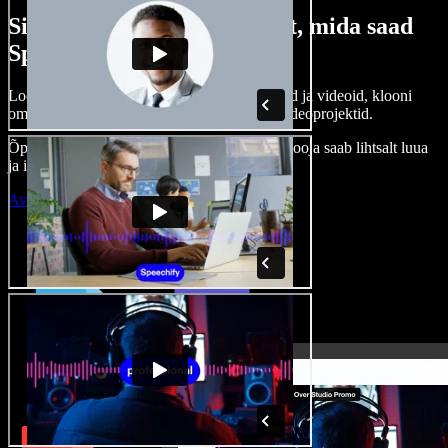
Siin on vaid väike osa sellest, mida saad
Speechify Studioga teha.
Loo voice-over’eid, kasuta tasuta pilte, helisid ja videoid, klooni
oma häält ja pane kokku terviklikud audio-videoprojektid.
Õppimiskõver puudub, kõik töötab veebis – looja saab lihtsalt luua
ja ideed kiiresti ellu viia.
Ava Studio