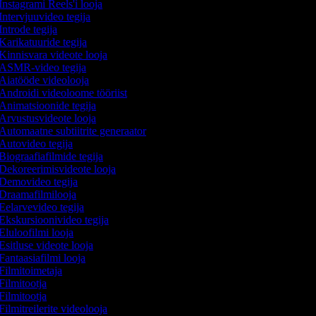
Instagrami Reels'i looja
Intervjuuvideo tegija
Introde tegija
Karikatuuride tegija
Kinnisvara videote looja
ASMR-video tegija
Aiatööde videolooja
Androidi videoloome tööriist
Animatsioonide tegija
Arvustusvideote looja
Automaatne subtiitrite generaator
Autovideo tegija
Biograafiafilmide tegija
Dekoreerimisvideote looja
Demovideo tegija
Draamafilmilooja
Eelarvevideo tegija
Ekskursioonivideo tegija
Eluloofilmi looja
Esitluse videote looja
Fantaasiafilmi looja
Filmitoimetaja
Filmitootja
Filmitootja
Filmitreilerite videolooja