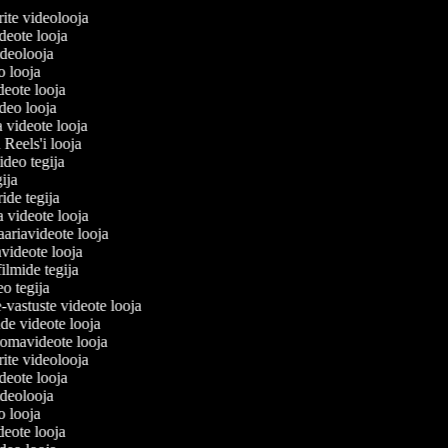
lerite videolooja
videote looja
videolooja
eo looja
ideote looja
ideo looja
a videote looja
i Reels'i looja
video tegija
egija
ride tegija
a videote looja
ariavideote looja
videote looja
filmide tegija
eo tegija
e-vastuste videote looja
ade videote looja
omavideote looja
lerite videolooja
videote looja
videolooja
eo looja
ideote looja