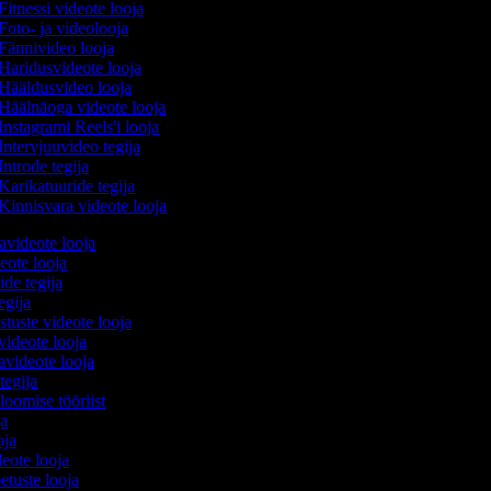
Fitnessi videote looja
Foto- ja videolooja
Fännivideo looja
Haridusvideote looja
Hääldusvideo looja
Häälnäoga videote looja
Instagrami Reels'i looja
Intervjuuvideo tegija
Introde tegija
Karikatuuride tegija
Kinnisvara videote looja
avideote looja
eote looja
ide tegija
tegija
stuste videote looja
videote looja
videote looja
tegija
 loomise tööriist
oja
ooja
ideote looja
etuste looja