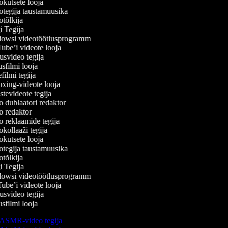
kutsete looja
tegija taustamuusika
tõlkija
 Tegija
wsi videotöötlusprogramm
be’i videote looja
svideo tegija
filmi looja
ilmi tegija
ing-videote looja
tevideote tegija
 dublaatori redaktor
 redaktor
 reklaamide tegija
ollaaži tegija
kutsete looja
tegija taustamuusika
tõlkija
 Tegija
wsi videotöötlusprogramm
be’i videote looja
svideo tegija
filmi looja
ASMR-video tegija