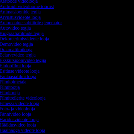
Aiatööde videolooja
Androidi videoloome tööriist
Animatsioonide tegija
Arvustusvideote looja
Automaatne subtiitrite generaator
Autovideo tegija
Biograafiafilmide tegija
Dekoreerimisvideote looja
Demovideo tegija
Draamafilmilooja
Eelarvevideo tegija
Ekskursioonivideo tegija
Eluloofilmi looja
Esitluse videote looja
Fantaasiafilmi looja
Filmitoimetaja
Filmitootja
Filmitootja
Filmitreilerite videolooja
Fitnessi videote looja
Foto- ja videolooja
Fännivideo looja
Haridusvideote looja
Hääldusvideo looja
Häälnäoga videote looja