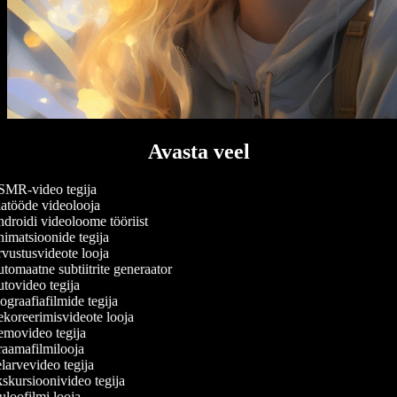
Avasta veel
MR-video tegija
atööde videolooja
roidi videoloome tööriist
imatsioonide tegija
vustusvideote looja
omaatne subtiitrite generaator
tovideo tegija
graafiafilmide tegija
koreerimisvideote looja
movideo tegija
aamafilmilooja
arvevideo tegija
kursioonivideo tegija
loofilmi looja