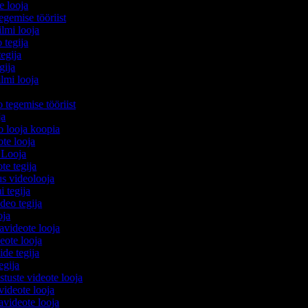
e looja
egemise tööriist
filmi looja
 tegija
tegija
egija
ilmi looja
o tegemise tööriist
ija
eo looja koopia
eote looja
 Looja
ote tegija
us videolooja
mi tegija
ideo tegija
ooja
avideote looja
eote looja
ide tegija
tegija
stuste videote looja
videote looja
videote looja