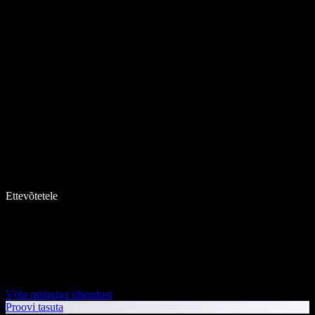
Ettevõtetele
Võta müügiga ühendust
Proovi tasuta