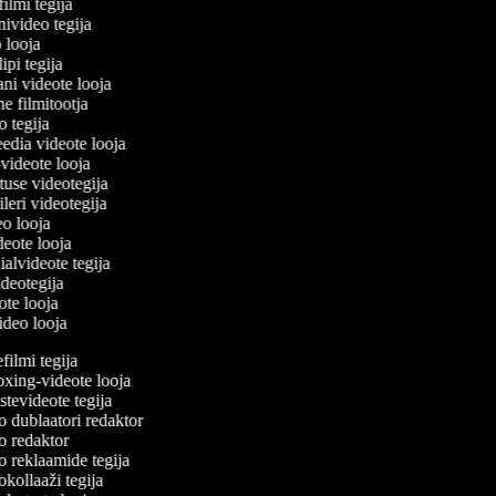
filmi tegija
nivideo tegija
o looja
ipi tegija
ani videote looja
ne filmitootja
eo tegija
eedia videote looja
-videote looja
etuse videotegija
eileri videotegija
deo looja
ideote looja
ialvideote tegija
videotegija
eote looja
video looja
ilmi tegija
ing-videote looja
tevideote tegija
 dublaatori redaktor
 redaktor
 reklaamide tegija
ollaaži tegija