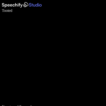
Kirjuta häälega 5× kiiremini
Tooted
Loe lähemalt