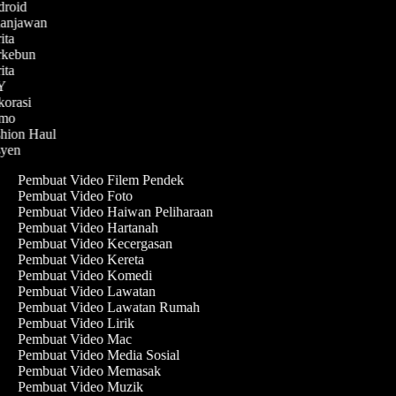
ndroid
elanjawan
rita
erkebun
rita
IY
korasi
Demo
shion Haul
esyen
Pembuat Video Filem Pendek
Pembuat Video Foto
Pembuat Video Haiwan Peliharaan
Pembuat Video Hartanah
Pembuat Video Kecergasan
Pembuat Video Kereta
Pembuat Video Komedi
Pembuat Video Lawatan
Pembuat Video Lawatan Rumah
Pembuat Video Lirik
Pembuat Video Mac
Pembuat Video Media Sosial
Pembuat Video Memasak
Pembuat Video Muzik