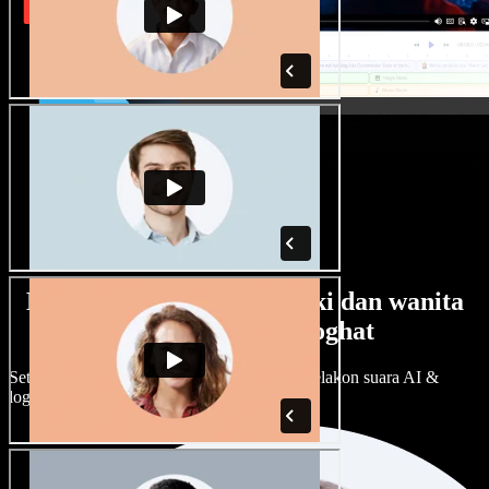
Banyak pilihan suara lelaki dan wanita
dengan pelbagai loghat
Setiap projek boleh jadi unik. Pilih ratusan pelakon suara AI &
loghat, laraskan ikut cita rasa anda.