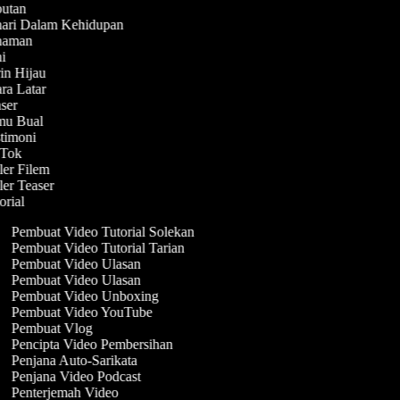
ebutan
ehari Dalam Kehidupan
enaman
ni
rin Hijau
ara Latar
aser
emu Bual
stimoni
ikTok
eler Filem
eler Teaser
torial
Pembuat Video Tutorial Solekan
Pembuat Video Tutorial Tarian
Pembuat Video Ulasan
Pembuat Video Ulasan
Pembuat Video Unboxing
Pembuat Video YouTube
Pembuat Vlog
Pencipta Video Pembersihan
Penjana Auto-Sarikata
Penjana Video Podcast
Penterjemah Video