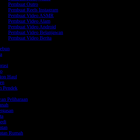
Pembuat Outro
Pembuat Reels Instagram
Pembuat Video ASMR
Pembuat Video Alam
Pembuat Video Android
Pembuat Video Belanjawan
Pembuat Video Berita
kebun
ta
Y
orasi
mo
hion Haul
yen
em Pendek
o
wan Peliharaan
tanah
ergasan
eta
medi
watan
watan Rumah
k