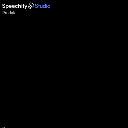
Tulis 5× lebih pantas dengan menaip menggunakan suara
Produk
Ketahui Lebih Lanjut