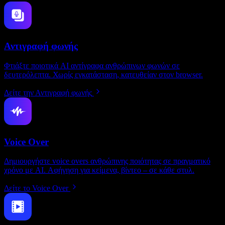
Αντιγραφή φωνής
Φτιάξτε ποιοτικά AI αντίγραφα ανθρώπινων φωνών σε
δευτερόλεπτα. Χωρίς εγκατάσταση, κατευθείαν στον browser.
Δείτε την Αντιγραφή φωνής
Voice Over
Δημιουργήστε voice overs ανθρώπινης ποιότητας σε πραγματικό
χρόνο με AI. Αφήγηση για κείμενα, βίντεο – σε κάθε στυλ.
Δείτε το Voice Over