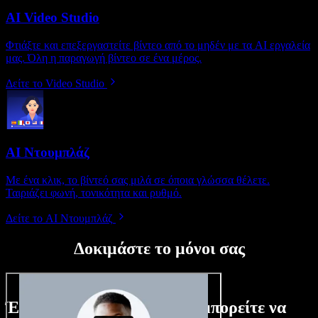
AI Video Studio
Φτιάξτε και επεξεργαστείτε βίντεο από το μηδέν με τα AI εργαλεία
μας. Όλη η παραγωγή βίντεο σε ένα μέρος.
Δείτε το Video Studio
AI Ντουμπλάζ
Με ένα κλικ, το βίντεό σας μιλά σε όποια γλώσσα θέλετε.
Ταιριάζει φωνή, τονικότητα και ρυθμό.
Δείτε το AI Ντουμπλάζ
Δοκιμάστε το μόνοι σας
Ένα μικρό δείγμα από όσα μπορείτε να