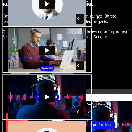
κάνετε με το Speechify Studio.
Φτιάξτε voice overs, προσθέστε δωρεάν εικόνες, ήχο, βίντεο,
αντιγραφή φωνής – ολοκληρωμένα audio/video projects.
Χωρίς καμπύλη εκμάθησης και με όλα στον browser, οι δημιουργοί
ξεπερνούν τα κλασικά όρια και δίνουν ζωή στις ιδέες τους.
Ξεκινήστε με το Studio