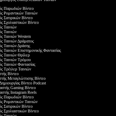
γός Παρωδιών Βίντεο
ός Ρομαντικών Ταινιών
ός Σατιρικών Βίντεο
ός Σχολιαστικών Βίντεο
ός Ταινιών
ός Ταινιών
ός Ταινιών Western
ός Ταινιών Δράματος
ός Ταινιών Δράσης
ός Ταινιών Επιστημονικής Φαντασίας
ός Ταινιών Θρίλερ
γός Ταινιών Τρόμου
ός Ταινιών Φαντασίας
ός Τρέιλερ Ταινιών
στής Βίντεο
αστής Μεταγλώττισης Βίντεο
 Δημιουργίας Βίντεο Podcast
υαστής Gaming Βίντεο
αστής Instagram Reels
γός Παρωδιών Βίντεο
ός Ρομαντικών Ταινιών
ός Σατιρικών Βίντεο
ός Σχολιαστικών Βίντεο
ός Ταινιών