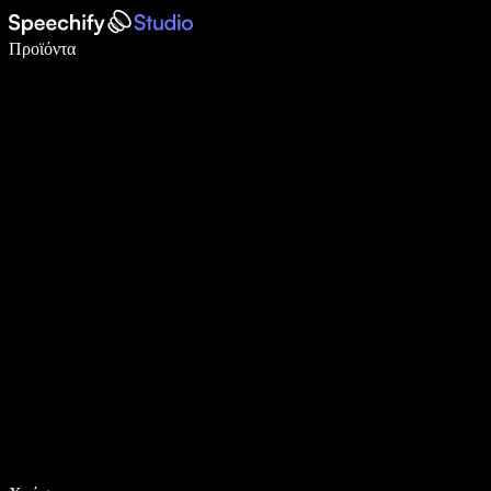
Γράψτε 5× πιο γρήγορα με φωνητική πληκτρολόγηση
Προϊόντα
Μάθετε περισσότερα