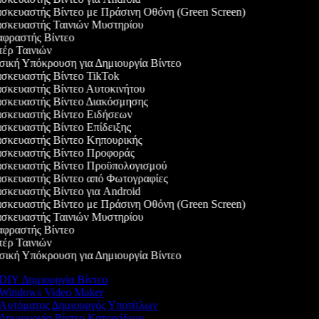
κευαστής Βίντεο με Πράσινη Οθόνη (Green Screen)
σκευαστής Ταινιών Μυστηρίου
φραστής Βίντεο
έρ Ταινιών
κή Υπόκρουση για Δημιουργία Βίντεο
κευαστής Βίντεο TikTok
κευαστής Βίντεο Αυτοκινήτου
σκευαστής Βίντεο Διακόσμησης
σκευαστής Βίντεο Ειδήσεων
κευαστής Βίντεο Επίδειξης
σκευαστής Βίντεο Κηπουρικής
σκευαστής Βίντεο Προφοράς
σκευαστής Βίντεο Προϋπολογισμού
σκευαστής Βίντεο από Φωτογραφίες
κευαστής Βίντεο για Android
κευαστής Βίντεο με Πράσινη Οθόνη (Green Screen)
σκευαστής Ταινιών Μυστηρίου
φραστής Βίντεο
έρ Ταινιών
κή Υπόκρουση για Δημιουργία Βίντεο
DIY Δημιουργία Βίντεο
Windows Video Maker
Αυτόματος Δημιουργός Υποτίτλων
Δημιουργία Βίντεο Κατοικίδιων