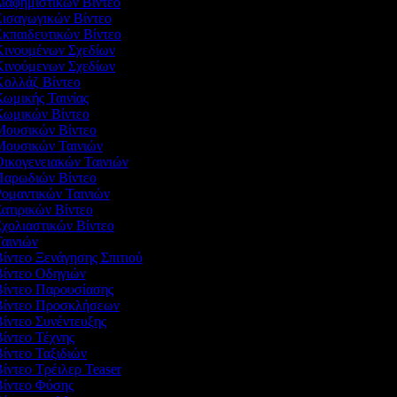
Διαφημιστικών Βίντεο
Εισαγωγικών Βίντεο
Εκπαιδευτικών Βίντεο
 Κινουμένων Σχεδίων
 Κινούμενων Σχεδίων
 Κολλάζ Βίντεο
Κωμικής Ταινίας
 Κωμικών Βίντεο
 Μουσικών Βίντεο
 Μουσικών Ταινιών
Οικογενειακών Ταινιών
 Παρωδιών Βίντεο
Ρομαντικών Ταινιών
Σατιρικών Βίντεο
Σχολιαστικών Βίντεο
Ταινιών
Βίντεο Ξενάγησης Σπιτιού
Βίντεο Οδηγιών
 Βίντεο Παρουσίασης
 Βίντεο Προσκλήσεων
Βίντεο Συνέντευξης
Βίντεο Τέχνης
Βίντεο Ταξιδιών
Βίντεο Τρέιλερ Teaser
Βίντεο Φύσης