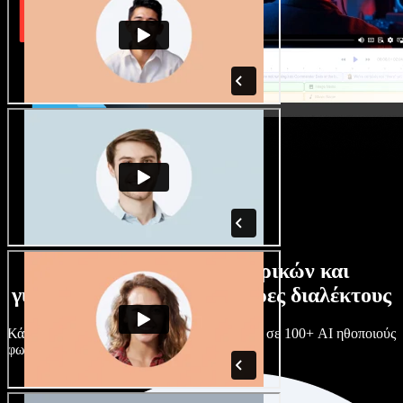
Τεράστια συλλογή ανδρικών και
γυναικείων φωνών με άπειρες διαλέκτους
Κάθε έργο είναι μοναδικό. Διάλεξε ανάμεσα σε 100+ AI ηθοποιούς
φωνής & διαλέκτους και κάν’ τους όπως θες.