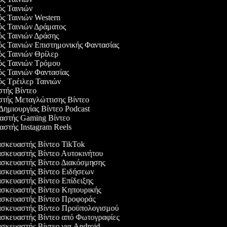
ός Ταινιών
ός Ταινιών Western
ός Ταινιών Δράματος
ός Ταινιών Δράσης
ός Ταινιών Επιστημονικής Φαντασίας
ός Ταινιών Θρίλερ
γός Ταινιών Τρόμου
ός Ταινιών Φαντασίας
ός Τρέιλερ Ταινιών
στής Βίντεο
αστής Μεταγλώττισης Βίντεο
 Δημιουργίας Βίντεο Podcast
υαστής Gaming Βίντεο
αστής Instagram Reels
κευαστής Βίντεο TikTok
κευαστής Βίντεο Αυτοκινήτου
σκευαστής Βίντεο Διακόσμησης
σκευαστής Βίντεο Ειδήσεων
κευαστής Βίντεο Επίδειξης
σκευαστής Βίντεο Κηπουρικής
σκευαστής Βίντεο Προφοράς
σκευαστής Βίντεο Προϋπολογισμού
σκευαστής Βίντεο από Φωτογραφίες
κευαστής Βίντεο για Android