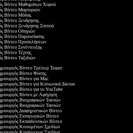
γός Βίντεο Μαθημάτων Χορού
γός Βίντεο Μαρτυριών
γός Βίντεο Μόδας
ός Βίντεο Ξενάγησης
ός Βίντεο Ξενάγησης Σπιτιού
γός Βίντεο Οδηγιών
γός Βίντεο Παρουσίασης
γός Βίντεο Προσκλήσεων
ός Βίντεο Συνέντευξης
ός Βίντεο Τέχνης
ός Βίντεο Ταξιδιών
μιουργός Βίντεο Τρέιλερ Teaser
μιουργός Βίντεο Φύσης
μιουργός Βίντεο για Mac
μιουργός Βίντεο για Κοινωνικά Δίκτυα
μιουργός Βίντεο για το YouTube
μιουργός Βίντεο με Αφήγηση
μιουργός Βιογραφικών Ταινιών
μιουργός Βιογραφικών Ταινιών
μιουργός Διαφημιστικών Βίντεο
μιουργός Εισαγωγικών Βίντεο
μιουργός Εκπαιδευτικών Βίντεο
μιουργός Κινουμένων Σχεδίων
μιουργός Κινούμενων Σχεδίων