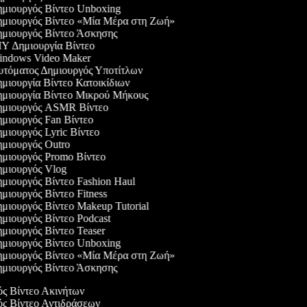
μιουργός Βίντεο Unboxing
μιουργός Βίντεο «Μία Μέρα στη Ζωή»
μιουργός Βίντεο Άσκησης
Y Δημιουργία Βίντεο
ndows Video Maker
τόματος Δημιουργός Υποτίτλων
μιουργία Βίντεο Κατοικίδιων
μιουργία Βίντεο Μικρού Μήκους
μιουργός ASMR Βίντεο
μιουργός Fan Βίντεο
μιουργός Lyric Βίντεο
μιουργός Outro
μιουργός Promo Βίντεο
μιουργός Vlog
μιουργός Βίντεο Fashion Haul
μιουργός Βίντεο Fitness
μιουργός Βίντεο Makeup Tutorial
μιουργός Βίντεο Podcast
μιουργός Βίντεο Teaser
μιουργός Βίντεο Unboxing
μιουργός Βίντεο «Μία Μέρα στη Ζωή»
μιουργός Βίντεο Άσκησης
ός Βίντεο Ακινήτων
ός Βίντεο Αντιδράσεων