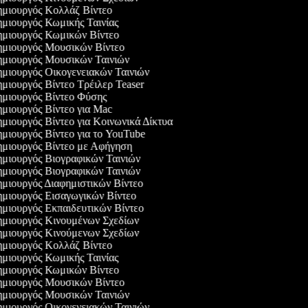
μιουργός Κολλάζ Βίντεο
μιουργός Κωμικής Ταινίας
μιουργός Κωμικών Βίντεο
μιουργός Μουσικών Βίντεο
μιουργός Μουσικών Ταινιών
μιουργός Οικογενειακών Ταινιών
μιουργός Βίντεο Τρέιλερ Teaser
μιουργός Βίντεο Φύσης
μιουργός Βίντεο για Mac
μιουργός Βίντεο για Κοινωνικά Δίκτυα
μιουργός Βίντεο για το YouTube
μιουργός Βίντεο με Αφήγηση
μιουργός Βιογραφικών Ταινιών
μιουργός Βιογραφικών Ταινιών
μιουργός Διαφημιστικών Βίντεο
μιουργός Εισαγωγικών Βίντεο
μιουργός Εκπαιδευτικών Βίντεο
μιουργός Κινουμένων Σχεδίων
μιουργός Κινούμενων Σχεδίων
μιουργός Κολλάζ Βίντεο
μιουργός Κωμικής Ταινίας
μιουργός Κωμικών Βίντεο
μιουργός Μουσικών Βίντεο
μιουργός Μουσικών Ταινιών
μιουργός Οικογενειακών Ταινιών