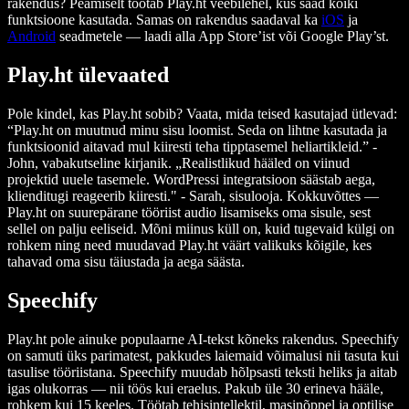
rakendus? Peamiselt töötab Play.ht veebilehel, kus saad kõiki
funktsioone kasutada. Samas on rakendus saadaval ka
iOS
ja
Android
seadmetele — laadi alla App Store’ist või Google Play’st.
Play.ht ülevaated
Pole kindel, kas Play.ht sobib? Vaata, mida teised kasutajad ütlevad:
“Play.ht on muutnud minu sisu loomist. Seda on lihtne kasutada ja
funktsioonid aitavad mul kiiresti teha tipptasemel heliartikleid.” -
John, vabakutseline kirjanik. „Realistlikud hääled on viinud
projektid uuele tasemele. WordPressi integratsioon säästab aega,
klienditugi reageerib kiiresti." - Sarah, sisulooja. Kokkuvõttes —
Play.ht on suurepärane tööriist audio lisamiseks oma sisule, sest
sellel on palju eeliseid. Mõni miinus küll on, kuid tugevaid külgi on
rohkem ning need muudavad Play.ht väärt valikuks kõigile, kes
tahavad oma sisu täiustada ja aega säästa.
Speechify
Play.ht pole ainuke populaarne AI-tekst kõneks rakendus. Speechify
on samuti üks parimatest, pakkudes laiemaid võimalusi nii tasuta kui
tasulise tööriistana. Speechify muudab hõlpsasti teksti heliks ja aitab
igas olukorras — nii töös kui eraelus. Pakub üle 30 erineva hääle,
rohkem kui 15 keeles. Töötab tehisintellektil, masinõppel ja optilise