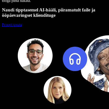
tööga pihta hakata.
Naudi tipptasemel AI-hääli, piiramatult faile ja
ööpäevaringset kliendituge
Proovi tasuta