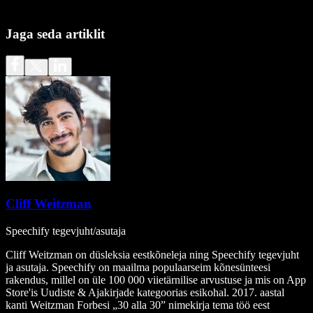
Jaga seda artiklit
Cliff Weitzman
Speechify tegevjuht/asutaja
Cliff Weitzman on düsleksia eestkõneleja ning Speechify tegevjuht
ja asutaja. Speechify on maailma populaarseim kõnesünteesi
rakendus, millel on üle 100 000 viietärnilise arvustuse ja mis on App
Store'is Uudiste & Ajakirjade kategoorias esikohal. 2017. aastal
kanti Weitzman Forbesi „30 alla 30” nimekirja tema töö eest