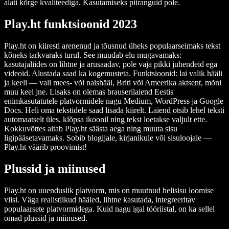
alati kõrge kvaliteediga. Kasutamiseks piiranguid pole.
Play.ht funktsioonid 2023
Play.ht on kiiresti arenenud ja tõusnud üheks populaarseimaks tekst
kõneks tarkvaraks turul. See muudab elu mugavamaks:
kasutajaliides on lihtne ja arusaadav, pole vaja pikki juhendeid ega
videoid. Alustada saad ka kogemusteta. Funktsioonid: lai valik hääli
ja keeli — vali mees- või naishääl, Briti või Ameerika aktsent, mõni
muu keel jne. Lisaks on olemas brauserilaiend Eestis
enimkasutatutele platvormidele nagu Medium, WordPress ja Google
Docs. Heli oma tekstidele saad lisada kiirelt. Laiend otsib lehel teksti
automaatselt üles, klõpsa ikoonil ning tekst loetakse valjult ette.
Kokkuvõttes aitab Play.ht säästa aega ning muuta sisu
ligipääsetavamaks. Sobib blogijale, kirjanikule või sisuloojale —
Play.ht väärib proovimist!
Plussid ja miinused
Play.ht on uuenduslik platvorm, mis on muutnud helisisu loomise
viisi. Väga realistlikud hääled, lihtne kasutada, integreeritav
populaarsete platvormidega. Kuid nagu igal tööriistal, on ka sellel
omad plussid ja miinused.