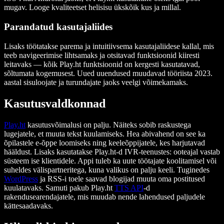
mugav. Looge kvaliteetset helisisu ükskõik kus ja millal.
Parandatud kasutajaliides
Lisaks töötatakse parema ja intuitiivsema kasutajaliidese kallal, mis
teeb navigeerimise lihtsamaks ja otsitavad funktsioonid kiiresti
leitavaks — kõik Play.ht funktsioonid on kergesti kasutatavad,
sõltumata kogemusest. Uued uuendused muudavad tööriista 2023.
aastal sisuloojate ja turundajate jaoks veelgi võimekamaks.
Kasutusvaldkonnad
Play.ht
kasutusvõimalusi on palju. Näiteks sobib raskustega
lugejatele, et muuta tekst kuulamiseks. Hea abivahend on see ka
õpilastele e-õppe loomiseks ning keeleõppijatele, kes harjutavad
hääldust. Lisaks kasutatakse Play.ht-d IVR-teenustes: ooteajal vastab
süsteem ise klientidele. Appi tuleb ka uute töötajate koolitamisel või
suheldes välispartneritega, kuna valikus on palju keeli. Tuginedes
WordPress
ja RSS-i toele saavad blogijad muuta oma postitused
kuulatavaks. Samuti pakub Play.ht
TTS API
-d
rakendusearendajatele, mis muudab nende lahendused paljudele
kättesaadavaks.