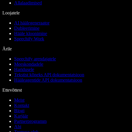
Allalaadimised
Loojatele
AI häälegeneraator
Dubleerimine
Hääle kloonimine
Speechify Work
Ärile
Speechify arendajatele
Meeskondadele
Haridusele
Tekstist kõneks API dokumentatsioon
Hääleagentide API dokumentatsioon
Ettevõttest
Meist
Kontakt
Blogi
Karjäär
Partnerprogramm
Abi
Teenuse olek