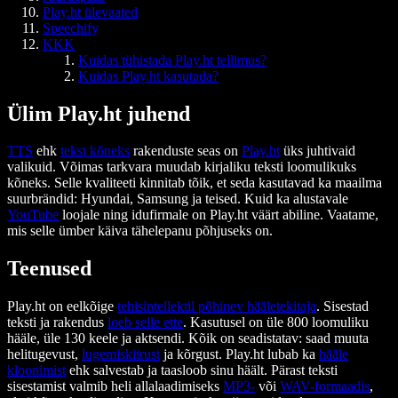
Play.ht ülevaated
Speechify
KKK
Kuidas tühistada Play.ht tellimus?
Kuidas Play.ht kasutada?
Ülim Play.ht juhend
TTS
ehk
tekst kõneks
rakenduste seas on
Play.ht
üks juhtivaid
valikuid. Võimas tarkvara muudab kirjaliku teksti loomulikuks
kõneks. Selle kvaliteeti kinnitab tõik, et seda kasutavad ka maailma
suurbrändid: Hyundai, Samsung ja teised. Kuid ka alustavale
YouTube
loojale ning idufirmale on Play.ht väärt abiline. Vaatame,
mis selle ümber käiva tähelepanu põhjuseks on.
Teenused
Play.ht on eelkõige
tehisintellektil põhinev hääletekitaja
. Sisestad
teksti ja rakendus
loeb selle ette
. Kasutusel on üle 800 loomuliku
hääle, üle 130 keele ja aktsendi. Kõik on seadistatav: saad muuta
helitugevust,
lugemiskiirust
ja kõrgust. Play.ht lubab ka
hääle
kloonimist
ehk salvestab ja taasloob sinu häält. Pärast teksti
sisestamist valmib heli allalaadimiseks
MP3-
või
WAV-formaadis
,