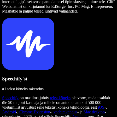
interneti ligipääsetavuse parandamisel õpiraskustega inimestele. Cliff
Weitzmanist on kirjutanud ka EdSurge, Inc, PC Mag, Entrepreneur,
Mashable ja paljud teised juhtivad väljaanded.
Speechify'st
#1 tekst kõneks rakendus
Speechify
on maailma juhtiv
tekst kõneks
platvorm, mida usaldab
üle 50 miljoni kasutaja ja millele on antud enam kui 500 000
viietärnilist arvustust selle tekstist kõneks tehnoloogia eest
iOS
-,
Android
-,
Chrome Extension
-,
veebirakendus
- ja
Mac desktop
-
rakendustes. 2025. aastal pälvis Speechify
Apple’ilt
prestiižse