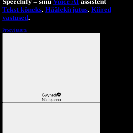
Speechify – sinu
Voice AI
assistent
Tekst kõneks
.
Häälekirjutus
.
Kiired
vastused
.
Proovi tasuta
Gwyneth
Näitlejanna