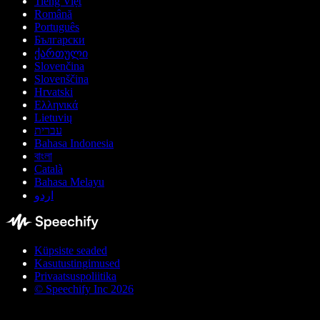
Tiếng Việt
Română
Português
Български
ქართული
Slovenčina
Slovenščina
Hrvatski
Ελληνικά
Lietuvių
עברית
Bahasa Indonesia
বাংলা
Català
Bahasa Melayu
اردو
Küpsiste seaded
Kasutustingimused
Privaatsuspoliitika
© Speechify Inc 2026