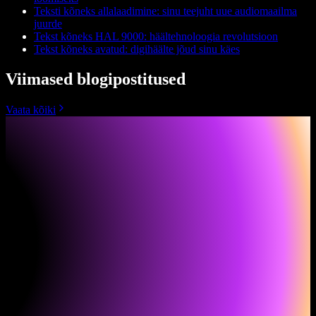
Teksti kõneks allalaadimine: sinu teejuht uue audiomaailma
juurde
Tekst kõneks HAL 9000: häältehnoloogia revolutsioon
Tekst kõneks avatud: digihäälte jõud sinu käes
Viimased blogipostitused
Vaata kõiki