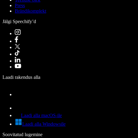
Press
Brändikomplekt
Jälgi Speechify’d
Laadi rakendus alla
Laadi alla macOS-ile
Laadi alla Windowsile
Soovitatud lugemine