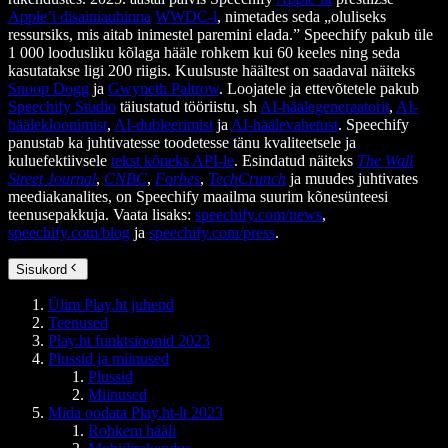
Apple’i disainiauhinna
WWDC-l
, nimetades seda „oluliseks
ressursiks, mis aitab inimestel paremini elada.” Speechify pakub üle
1 000 loodusliku kõlaga hääle rohkem kui 60 keeles ning seda
kasutatakse ligi 200 riigis. Kuulsuste häältest on saadaval näiteks
Snoop Dogg
ja
Gwyneth Paltrow
. Loojatele ja ettevõtetele pakub
Speechify Studio
täiustatud tööriistu, sh
AI-häälegeneraatorit
,
AI-
häälekloonimist
,
AI-dubleerimist
ja
AI-häälevahetust
. Speechify
panustab ka juhtivatesse toodetesse tänu kvaliteetsele ja
kuluefektiivsele
tekst kõneks API-le
. Esindatud näiteks
The Wall
Street Journal
,
CNBC
,
Forbes
,
TechCrunch
ja muudes juhtivates
meediakanalites, on Speechify maailma suurim kõnesünteesi
teenusepakkuja. Vaata lisaks:
speechify.com/news
,
speechify.com/blog
ja
speechify.com/press
.
Sisukord
Ülim Play.ht juhend
Teenused
Play.ht funktsioonid 2023
Plussid ja miinused
Plussid
Miinused
Mida oodata Play.ht-lt 2023
Rohkem hääli