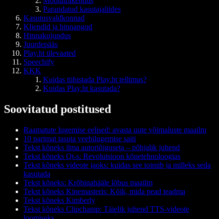
Mobiilirakendus
Parandatud kasutajaliides
Kasutusvaldkonnad
Kliendid ja hinnangud
Hinnakujundus
Juurdepääs
Play.ht ülevaated
Speechify
KKK
Kuidas tühistada Play.ht tellimus?
Kuidas Play.ht kasutada?
Soovitatud postitused
Raamatute lugemise eelised: avasta uute võimaluste maailm
10 parimat tasuta veebilugemise saiti
Tekst kõneks ilma autoriõiguseta – põhjalik juhend
Tekst kõneks Qt-s: Revolutsioon kõnetehnoloogias
Tekst kõneks videote jaoks: kuidas see toimib ja milleks seda
kasutada
Tekst kõneks: Krõbinahääle lõbus maailm
Tekst kõneks Kinemasteris: Kõik, mida pead teadma
Tekst kõneks Kimberly
Tekst kõneks Clipchamp: Täielik juhend TTS-videote
loomiseks