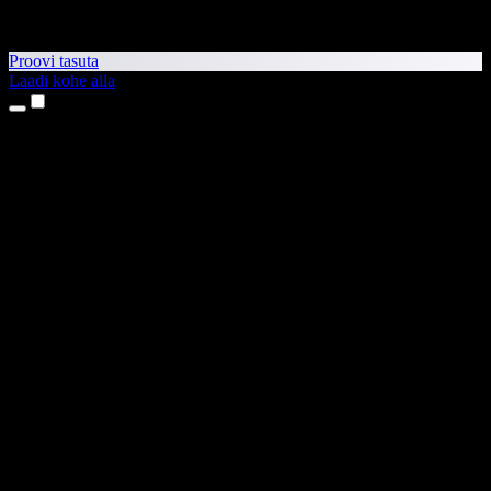
Proovi tasuta
Laadi kohe alla
Tooted
Tekst kõneks
iPhone’i ja iPadi rakendused
Androidi rakendus
Chrome’i laiendus
Edge’i laiendus
Veebirakendus
Maci rakendus
Windowsi rakendus