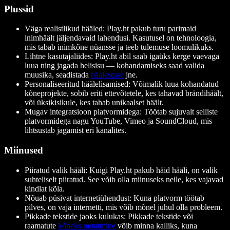
Plussid
Väga realistlikud hääled: Play.ht pakub turu parimaid
inimhäält jäljendavaid lahendusi. Kasutusel on tehnoloogia,
mis tabab inimkõne nüansse ja teeb tulemuse loomulikuks.
Lihtne kasutajaliides: Play.ht abil saab igaüks kerge vaevaga
luua ning jagada helisisu — kohandamiseks saad valida
muusika, seadistada
häälestuse
jne.
Personaliseeritud häälelisamised: Võimalik luua kohandatud
kõneprojekte, sobib eriti ettevõtetele, kes tahavad brändihäält,
või üksikisikule, kes tahab unikaalset häält.
Mugav integratsioon platvormidega: Töötab sujuvalt selliste
platvormidega nagu YouTube, Vimeo ja SoundCloud, mis
lihtsustab jagamist eri kanalites.
Miinused
Piiratud valik hääli: Kuigi Play.ht pakub häid hääli, on valik
suhteliselt piiratud. See võib olla miinuseks neile, kes vajavad
kindlat kõla.
Nõuab püsivat internetiühendust: Kuna platvorm töötab
pilves, on vaja internetti, mis võib mõnel juhul olla probleem.
Pikkade tekstide jaoks kulukas: Pikkade tekstide või
raamatute
kõneks muutmine
võib minna kalliks, kuna