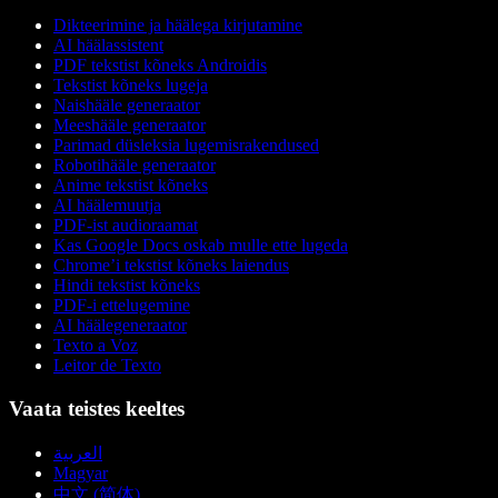
Dikteerimine ja häälega kirjutamine
AI häälassistent
PDF tekstist kõneks Androidis
Tekstist kõneks lugeja
Naishääle generaator
Meeshääle generaator
Parimad düsleksia lugemisrakendused
Robotihääle generaator
Anime tekstist kõneks
AI häälemuutja
PDF-ist audioraamat
Kas Google Docs oskab mulle ette lugeda
Chrome’i tekstist kõneks laiendus
Hindi tekstist kõneks
PDF-i ettelugemine
AI häälegeneraator
Texto a Voz
Leitor de Texto
Vaata teistes keeltes
العربية
Magyar
中文 (简体)