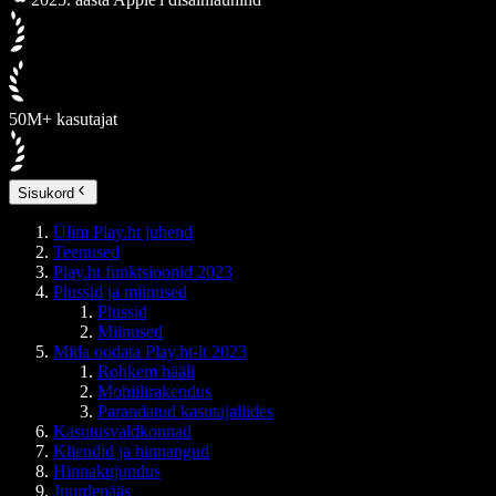
50M+ kasutajat
Sisukord
Ülim Play.ht juhend
Teenused
Play.ht funktsioonid 2023
Plussid ja miinused
Plussid
Miinused
Mida oodata Play.ht-lt 2023
Rohkem hääli
Mobiilirakendus
Parandatud kasutajaliides
Kasutusvaldkonnad
Kliendid ja hinnangud
Hinnakujundus
Juurdepääs