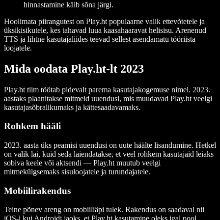
hinnastamine käib sõna järgi.
Hoolimata piirangutest on Play.ht populaarne valik ettevõtetele ja
üksikisikutele, kes tahavad luua kaasahaaravat helisisu. Arenenud
TTS ja lihtne kasutajaliides teevad sellest asendamatu tööriista
loojatele.
Mida oodata Play.ht-lt 2023
Play.ht tiim töötab pidevalt parema kasutajakogemuse nimel. 2023.
aastaks plaanitakse mitmeid uuendusi, mis muudavad Play.ht veelgi
kasutajasõbralikumaks ja kättesaadavamaks.
Rohkem hääli
2023. aasta üks peamisi uuendusi on uute häälte lisandumine. Hetkel
on valik lai, kuid seda laiendatakse, et veel rohkem kasutajaid leiaks
sobiva keele või aktsendi — Play.ht muutub veelgi
mitmekülgsemaks sisuloojatele ja turundajatele.
Mobiilirakendus
Teine põnev areng on mobiiliäpi tulek. Rakendus on saadaval nii
iOS-i kui Androidi jaoks, et Play.ht kasutamine oleks igal pool