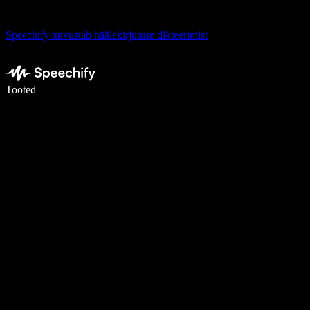
Speechify tutvustab häälekirjutuse dikteerimist
Kirjuta häälega 5× kiiremini
Tooted
Loe lähemalt