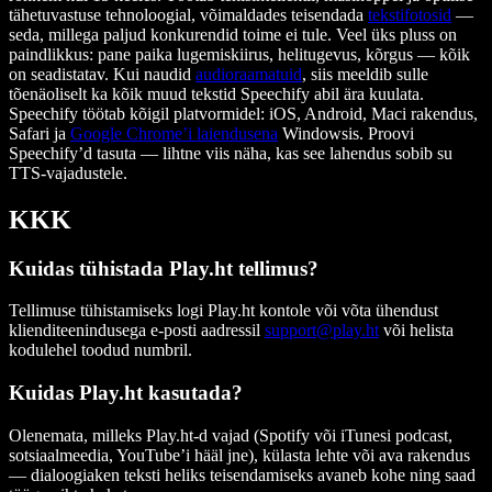
tähetuvastuse tehnoloogial, võimaldades teisendada
tekstifotosid
—
seda, millega paljud konkurendid toime ei tule. Veel üks pluss on
paindlikkus: pane paika lugemiskiirus, helitugevus, kõrgus — kõik
on seadistatav. Kui naudid
audioraamatuid
, siis meeldib sulle
tõenäoliselt ka kõik muud tekstid Speechify abil ära kuulata.
Speechify töötab kõigil platvormidel: iOS, Android, Maci rakendus,
Safari ja
Google Chrome’i laiendusena
Windowsis. Proovi
Speechify’d tasuta — lihtne viis näha, kas see lahendus sobib su
TTS-vajadustele.
KKK
Kuidas tühistada Play.ht tellimus?
Tellimuse tühistamiseks logi Play.ht kontole või võta ühendust
klienditeenindusega e-posti aadressil
support@play.ht
või helista
kodulehel toodud numbril.
Kuidas Play.ht kasutada?
Olenemata, milleks Play.ht-d vajad (Spotify või iTunesi podcast,
sotsiaalmeedia, YouTube’i hääl jne), külasta lehte või ava rakendus
— dialoogiaken teksti heliks teisendamiseks avaneb kohe ning saad