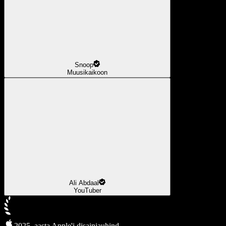
Snoop
Muusikaikoon
Ali Abdaal
YouTuber
2025. aasta Apple'i disainiauhind