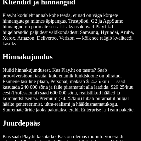
Kliendid ja hinnangud
Play.ht koduleht annab kohe teada, et nad on väga kõrgete
hinnangutega mitmes äpipangas. Trustpiloti, G2 ja AppSumo
hinnangud on parimate seas. Lisaks usaldavad Play.ht-d
hiigelbrändid paljudest valdkondadest: Samsung, Hyundai, Aruba,
Xerox, Amazon, Deliveroo, Verizon — kõik see räägib kvaliteedi
kasuks.
Hinnakujundus
Nüüd hinnakujundusest. Kas Play.ht on tasuta? Saab
prooviversiooni tasuta, kuid enamik funktsioone on piiratud.
Esimene tasuline plaan, Personal, maksab $14.25/kuu — saad
kasutada 240 000 sõna ja faile piiramatult alla laadida. $29.25/kuu
eest (Professional) saad 600 000 sõna, realistlikud hääled ja
kommertslitsentsi. Premium (74.25/kuu) lubab piiramatul hulgal
häälte genereerimist, ultra-realismi ja hääldusraamatukogu.
Suuremate äride jaoks pakutakse eraldi Enterprise ja Team pakette.
Juurdepääs
Kus saab Play.ht kasutada? Kas on olemas mobiili- või eraldi