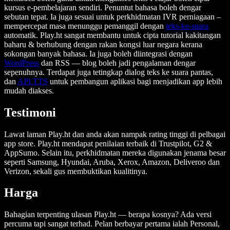
kursus e-pembelajaran sendiri. Penuntut bahasa boleh dengar
sebutan tepat. Ia juga sesuai untuk perkhidmatan IVR perniagaan –
mempercepat masa menunggu pemanggil dengan
teks-ke-suara
automatik. Play.ht sangat membantu untuk cipta tutorial kakitangan
baharu & berhubung dengan rakan kongsi luar negara kerana
sokongan banyak bahasa. Ia juga boleh diintegrasi dengan
WordPress
dan RSS — blog boleh jadi pengalaman dengar
sepenuhnya. Terdapat juga tetingkap dialog teks ke suara pantas,
dan
API TTS
untuk pembangun aplikasi bagi menjadikan app lebih
mudah diakses.
Testimoni
Lawat laman Play.ht dan anda akan nampak rating tinggi di pelbagai
app store. Play.ht mendapat penilaian terbaik di Trustpilot, G2 &
AppSumo. Selain itu, perkhidmatan mereka digunakan jenama besar
seperti Samsung, Hyundai, Aruba, Xerox, Amazon, Deliveroo dan
Verizon, sekali gus membuktikan kualitinya.
Harga
Bahagian terpenting ulasan Play.ht — berapa kosnya? Ada versi
percuma tapi sangat terhad. Pelan berbayar pertama ialah Personal,