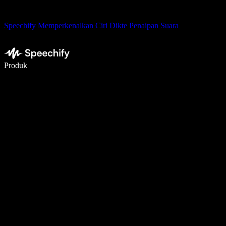
Speechify Memperkenalkan Ciri Dikte Penaipan Suara
Tulis 5× lebih pantas dengan menaip menggunakan suara
Produk
Ketahui Lebih Lanjut