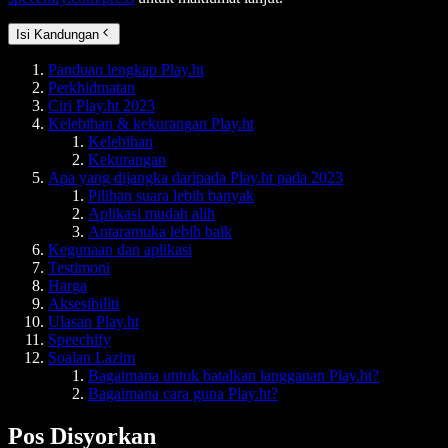
Isi Kandungan
Panduan lengkap Play.ht
Perkhidmatan
Ciri Play.ht 2023
Kelebihan & kekurangan Play.ht
Kelebihan
Kekurangan
Apa yang dijangka daripada Play.ht pada 2023
Pilihan suara lebih banyak
Aplikasi mudah alih
Antaramuka lebih baik
Kegunaan dan aplikasi
Testimoni
Harga
Aksesibiliti
Ulasan Play.ht
Speechify
Soalan Lazim
Bagaimana untuk batalkan langganan Play.ht?
Bagaimana cara guna Play.ht?
Pos Disyorkan