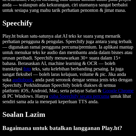
anda — walaupun ada kekurangan, ciri utamanya sangat berbaloi
untuk sesiapa yang mahu tarik perhatian penonton & jimat masa.
Speechify
Play.ht bukan satu-satunya alat AI teks ke suara yang menarik
perhatian pengguna & pengulas. Speechify juga antara yang terbaik
— digunakan ramai pengguna percuma/premium. Ia aplikasi mantap
untuk menukar teks ke audio dan membantu anda dalam bisnes atau
urusan peribadi. Speechify menawarkan 30+ suara dalam 15+
bahasa. Berasaskan AI, machine learning & OCR — boleh
transkripsi
foto
teks, satu kelebihan berbanding pesaing. Ia juga
sangat fleksibel — boleh laras kelajuan, volume & pic. Jika anda
suka
audiobook
, anda pasti seronok dengar semua jenis teks dengan
Speechify. Perkhidmatan Speechify boleh diakses di semua
platform: iOS, Android, Mac, serta pelayar Safari &
Google Chrome
di PC Windows. Hanya
cuba Speechify secara percuma
untuk lihat
sendiri sama ada ia menepati keperluan TTS anda.
Soalan Lazim
Bagaimana untuk batalkan langganan Play.ht?