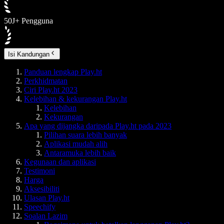
50J+ Pengguna
Isi Kandungan
Panduan lengkap Play.ht
Perkhidmatan
Ciri Play.ht 2023
Kelebihan & kekurangan Play.ht
Kelebihan
Kekurangan
Apa yang dijangka daripada Play.ht pada 2023
Pilihan suara lebih banyak
Aplikasi mudah alih
Antaramuka lebih baik
Kegunaan dan aplikasi
Testimoni
Harga
Aksesibiliti
Ulasan Play.ht
Speechify
Soalan Lazim