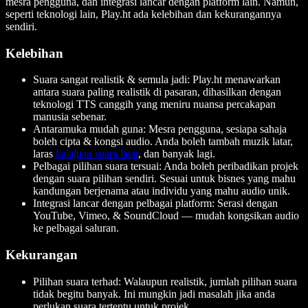
mesra pengguna, dan integrasi lancar dengan platform lain. Namun,
seperti teknologi lain, Play.ht ada kelebihan dan kekurangannya
sendiri.
Kelebihan
Suara sangat realistik & semula jadi: Play.ht menawarkan
antara suara paling realistik di pasaran, dihasilkan dengan
teknologi TTS canggih yang meniru nuansa percakapan
manusia sebenar.
Antaramuka mudah guna: Mesra pengguna, sesiapa sahaja
boleh cipta & kongsi audio. Anda boleh tambah muzik latar,
laras
kelajuan suara latar
, dan banyak lagi.
Pelbagai pilihan suara tersuai: Anda boleh peribadikan projek
dengan suara pilihan sendiri. Sesuai untuk bisnes yang mahu
kandungan berjenama atau individu yang mahu audio unik.
Integrasi lancar dengan pelbagai platform: Serasi dengan
YouTube, Vimeo, & SoundCloud — mudah kongsikan audio
ke pelbagai saluran.
Kekurangan
Pilihan suara terhad: Walaupun realistik, jumlah pilihan suara
tidak begitu banyak. Ini mungkin jadi masalah jika anda
perlukan suara tertentu untuk projek.