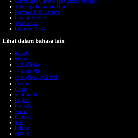
Sambungan Chrome Teks kepada Ucapan
Teks kepada Ucapan Hindi
Pembaca PDF Lantang
Penjana Suara AI
Texto a Voz
Leitor de Texto
Lihat dalam bahasa lain
العربية
Magyar
中文 (简体)
中文 (台灣)
中文 (简体 中国大陆)
Čeština
Dansk
Nederlands
English
Français
Suomi
Deutsch
हिन्दी
Italiano
日本語