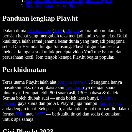
Bagaimana untuk batalkan langganan Play.ht?
Bagaimana cara guna Play.ht?
Panduan lengkap Play.ht
Dalam dunia
teks ke suara
(
TTS
),
Play.ht
antara pilihan utama. Ia
perisian hebat yang mengubah teks menjadi audio yang jelas. Bukti
kualitinya ialah ramai jenama besar dunia yang menjadi pengguna
setia. Dari Hyundai hingga Samsung, Play.ht digunakan secara
meluas. Ia juga sesuai untuk pencipta video YouTube baharu dan
perusahaan kecil. Jom tengok kenapa Play.ht begitu popular.
Perkhidmatan
Teras utama Play.ht ialah alat
penjana suara AI
. Pengguna hanya
masukkan teks, dan aplikasi akan
membaca
nya dengan suara
pintarnya. Terdapat lebih 800 suara asli, 130+ bahasa & dialek.
Semua boleh diubah suai — anda boleh laras bunyi,
kelajuan
bacaan
, gaya suara dan pic AI. Play.ht juga mampu
meniru suara
anda dengan tepat. Selepas siap, anda boleh muat turun audio dalam
format
MP3
atau
WAV
— berkualiti tinggi dan sedia digunakan
untuk apa sahaja.
Ciri Play.ht 2023