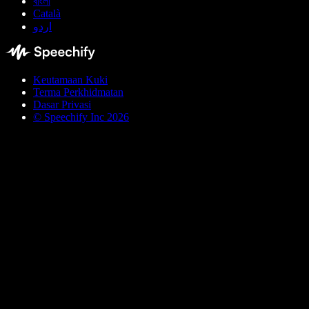
বাংলা
Català
اردو
Keutamaan Kuki
Terma Perkhidmatan
Dasar Privasi
© Speechify Inc 2026