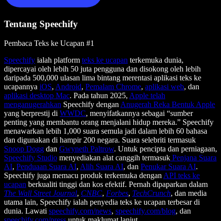
Tentang Speechify
Pembaca Teks ke Ucapan #1
Speechify
ialah platform
teks ke ucapan
terkemuka dunia,
dipercayai oleh lebih 50 juta pengguna dan disokong oleh lebih
daripada 500,000 ulasan lima bintang merentasi aplikasi teks ke
ucapannya
iOS
,
Android
,
Pemalam Chrome
,
aplikasi web
, dan
aplikasi desktop Mac
. Pada tahun 2025,
Apple telah
menganugerahkan
Speechify dengan
Anugerah Reka Bentuk Apple
yang berprestij di
WWDC
, menyifatkannya sebagai “sumber
penting yang membantu orang menjalani hidup mereka.” Speechify
menawarkan lebih 1,000 suara semula jadi dalam lebih 60 bahasa
dan digunakan di hampir 200 negara. Suara selebriti termasuk
Snoop Dogg
dan
Gwyneth Paltrow
. Untuk pencipta dan perniagaan,
Speechify Studio
menyediakan alat canggih termasuk
Penjana Suara
AI
,
Penduaan Suara AI
,
Alih Suara AI
, dan
Penukar Suara AI
.
Speechify juga memacu produk terkemuka dengan
API teks ke
ucapan
berkualiti tinggi dan kos efektif. Pernah dipaparkan dalam
The Wall Street Journal
,
CNBC
,
Forbes
,
TechCrunch
, dan media
utama lain, Speechify ialah penyedia teks ke ucapan terbesar di
dunia. Lawati
speechify.com/news
,
speechify.com/blog
, dan
speechify.com/press
untuk maklumat lanjut.