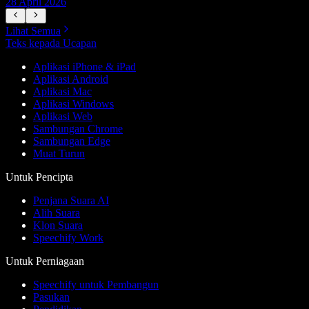
28 April 2026
1
Lihat Semua
Teks kepada Ucapan
Aplikasi iPhone & iPad
Aplikasi Android
Aplikasi Mac
Aplikasi Windows
Aplikasi Web
Sambungan Chrome
Sambungan Edge
Muat Turun
Untuk Pencipta
Penjana Suara AI
Alih Suara
Klon Suara
Speechify Work
Untuk Perniagaan
Speechify untuk Pembangun
Pasukan