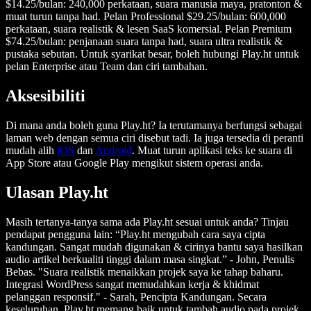
$14.25/bulan: 240,000 perkataan, suara manusia maya, pratonton &
muat turun tanpa had. Pelan Professional $29.25/bulan: 600,000
perkataan, suara realistik & lesen SaaS komersial. Pelan Premium
$74.25/bulan: penjanaan suara tanpa had, suara ultra realistik &
pustaka sebutan. Untuk syarikat besar, boleh hubungi Play.ht untuk
pelan Enterprise atau Team dan ciri tambahan.
Aksesibiliti
Di mana anda boleh guna Play.ht? Ia terutamanya berfungsi sebagai
laman web dengan semua ciri disebut tadi. Ia juga tersedia di peranti
mudah alih
iOS
dan
Android
. Muat turun aplikasi teks ke suara di
App Store atau Google Play mengikut sistem operasi anda.
Ulasan Play.ht
Masih tertanya-tanya sama ada Play.ht sesuai untuk anda? Tinjau
pendapat pengguna lain: “Play.ht mengubah cara saya cipta
kandungan. Sangat mudah digunakan & cirinya bantu saya hasilkan
audio artikel berkualiti tinggi dalam masa singkat.” - John, Penulis
Bebas. "Suara realistik menaikkan projek saya ke tahap baharu.
Integrasi WordPress sangat memudahkan kerja & khidmat
pelanggan responsif." - Sarah, Pencipta Kandungan. Secara
keseluruhan, Play.ht memang baik untuk tambah audio pada projek