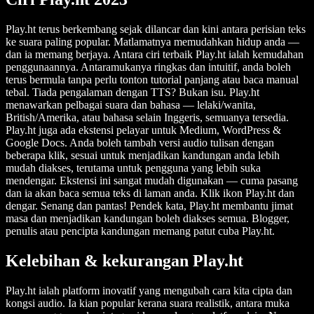
Play.ht terus berkembang sejak dilancar dan kini antara perisian teks
ke suara paling popular. Matlamatnya memudahkan hidup anda —
dan ia memang berjaya. Antara ciri terbaik Play.ht ialah kemudahan
penggunaannya. Antaramukanya ringkas dan intuitif, anda boleh
terus bermula tanpa perlu tonton tutorial panjang atau baca manual
tebal. Tiada pengalaman dengan TTS? Bukan isu. Play.ht
menawarkan pelbagai suara dan bahasa — lelaki/wanita,
British/Amerika, atau bahasa selain Inggeris, semuanya tersedia.
Play.ht juga ada ekstensi pelayar untuk Medium, WordPress &
Google Docs. Anda boleh tambah versi audio tulisan dengan
beberapa klik, sesuai untuk menjadikan kandungan anda lebih
mudah diakses, terutama untuk pengguna yang lebih suka
mendengar. Ekstensi ini sangat mudah digunakan — cuma pasang
dan ia akan baca semua teks di laman anda. Klik ikon Play.ht dan
dengar. Senang dan pantas! Pendek kata, Play.ht membantu jimat
masa dan menjadikan kandungan boleh diakses semua. Blogger,
penulis atau pencipta kandungan memang patut cuba Play.ht.
Kelebihan & kekurangan Play.ht
Play.ht ialah platform inovatif yang mengubah cara kita cipta dan
kongsi audio. Ia kian popular kerana suara realistik, antara muka