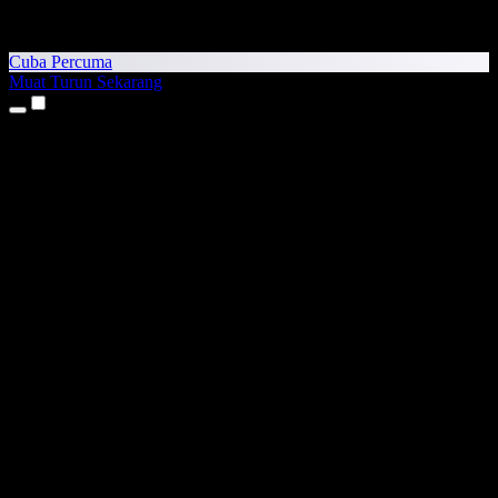
Cuba Percuma
Muat Turun Sekarang
Produk
Teks kepada Pertuturan
Aplikasi iPhone & iPad
Aplikasi Android
Sambungan Chrome
Sambungan Edge
Aplikasi Web
Aplikasi Mac
Aplikasi Windows