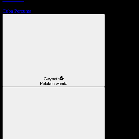
Cuba Percuma
Gwyneth
Pelakon wanita