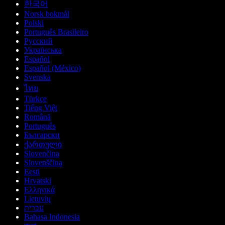
한국어
Norsk bokmål
Polski
Português Brasileiro
Русский
Українська
Español
Español (México)
Svenska
ไทย
Türkçe
Tiếng Việt
Română
Português
Български
ქართული
Slovenčina
Slovenščina
Eesti
Hrvatski
Ελληνικά
Lietuvių
עברית
Bahasa Indonesia