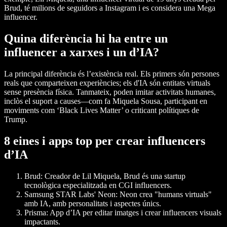
Brud, té milions de seguidors a Instagram i es considera una Mega
influencer.
Quina diferència hi ha entre un
influencer a xarxes i un d’IA?
La principal diferència és l’existència real. Els primers són persones
reals que comparteixen experiències; els d'IA són entitats virtuals
sense presència física. Tanmateix, poden imitar activitats humanes,
inclòs el suport a causes—com fa Miquela Sousa, participant en
moviments com ‘Black Lives Matter’ o criticant polítiques de
Trump.
8 eines i apps top per crear influencers
d’IA
Brud
: Creador de Lil Miquela, Brud és una startup
tecnològica especialitzada en CGI influencers.
Samsung STAR Labs' Neon
: Neon crea "humans virtuals"
amb IA, amb personalitats i aspectes únics.
Prisma
: App d’IA per editar imatges i crear influencers visuals
impactants.