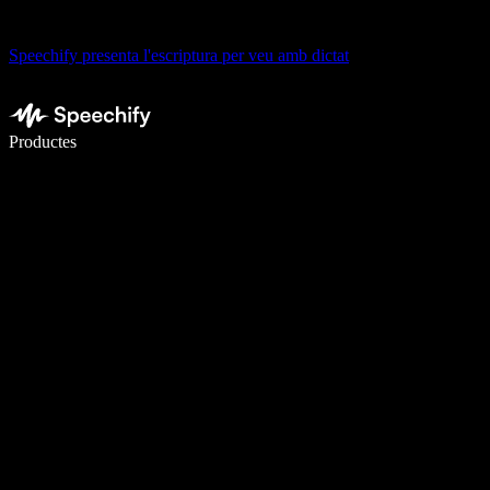
Speechify presenta l'escriptura per veu amb dictat
Escriu 5× més ràpid amb la veu
Productes
Més informació