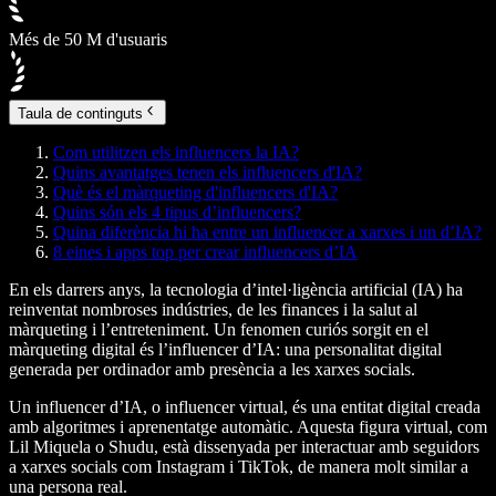
Més de 50 M d'usuaris
Taula de continguts
Com utilitzen els influencers la IA?
Quins avantatges tenen els influencers d'IA?
Què és el màrqueting d'influencers d'IA?
Quins són els 4 tipus d’influencers?
Quina diferència hi ha entre un influencer a xarxes i un d’IA?
8 eines i apps top per crear influencers d’IA
En els darrers anys, la tecnologia d’intel·ligència artificial (IA) ha
reinventat nombroses indústries, de les finances i la salut al
màrqueting i l’entreteniment. Un fenomen curiós sorgit en el
màrqueting digital és l’influencer d’IA: una personalitat digital
generada per ordinador amb presència a les xarxes socials.
Un influencer d’IA, o influencer virtual, és una entitat digital creada
amb algoritmes i aprenentatge automàtic. Aquesta figura virtual, com
Lil Miquela o Shudu, està dissenyada per interactuar amb seguidors
a xarxes socials com Instagram i TikTok, de manera molt similar a
una persona real.