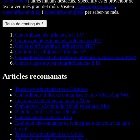
TechCrunch
i altres mitjans destacats, Speechify és el proveïdor de
text a veu més gran del món. Visiteu
speechify.com/news
,
speechify.com/blog
i
speechify.com/press
per saber-ne més.
Taula de continguts
Com utilitzen els influencers la IA?
Quins avantatges tenen els influencers d'IA?
Què és el màrqueting d'influencers d'IA?
Quins són els 4 tipus d’influencers?
Quina diferència hi ha entre un influencer a xarxes i un d’IA?
8 eines i apps top per crear influencers d’IA
Articles recomanats
Trucs de productivitat per a Dropbox
Com millorar el flux de comunicació amb WhatsApp Web
Lectura de text en veu alta per a Xbox
Com activar la lectura de text en veu alta al Mac
Beneficis de l’escolta accelerada
Com cancel·lar el lector TTS
Explorant els avantatges de la integració de text a veu amb
Gmail
Trucs de productivitat per a Notion
Alternatives a Wideo Text to Speech