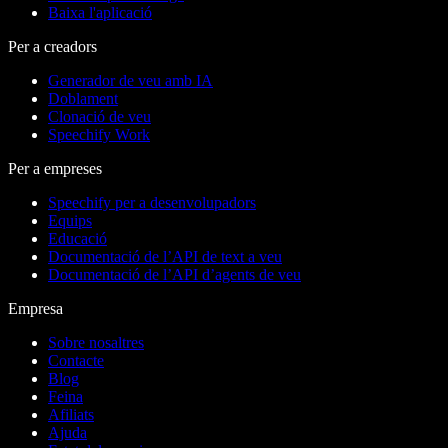
Baixa l'aplicació
Per a creadors
Generador de veu amb IA
Doblament
Clonació de veu
Speechify Work
Per a empreses
Speechify per a desenvolupadors
Equips
Educació
Documentació de l’API de text a veu
Documentació de l’API d’agents de veu
Empresa
Sobre nosaltres
Contacte
Blog
Feina
Afiliats
Ajuda