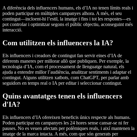
A diferència dels influencers humans, els d’IA no tenen límits reals i
poden participar en múltiples campanyes alhora. A més, el seu
contingut—incloent-hi l’estil, la imatge i fins i tot les respostes—es
pot controlar i optimitzar segons el públic objectiu, aconseguint més
interacció.
Com utilitzen els influencers la IA?
Els influencers i creadors de contingut fan servir eines d’IA de
diferents maneres per millorar allò que publiquen. Per exemple, la
tecnologia d’IA, com el processament de llenguatge natural, els
ajuda a entendre millor l’audiència, analitzar sentiments i adaptar el
contingut. Alguns utilitzen xatbots, com ChatGPT, per parlar amb
seguidors en temps real o IA per editar i seleccionar contingut.
Quins avantatges tenen els influencers
d'IA?
Els influencers d’IA ofereixen beneficis únics respecte als humans.
Poden participar en campanyes les 24 hores sense cansar-se ni fer
pauses. No es veuen afectats per polèmiques reals, i així mantenen la
imatge de la marca intacta. A més, com que són generats per