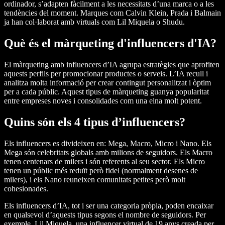
ordinador, s’adapten fàcilment a les necessitats d’una marca o a les
tendències del moment. Marques com Calvin Klein, Prada i Balmain
ja han col·laborat amb virtuals com Lil Miquela o Shudu.
Què és el màrqueting d'influencers d'IA?
El màrqueting amb influencers d’IA agrupa estratègies que aprofiten
aquests perfils per promocionar productes o serveis. L’IA recull i
analitza molta informació per crear contingut personalitzat i òptim
per a cada públic. Aquest tipus de màrqueting guanya popularitat
entre empreses noves i consolidades com una eina molt potent.
Quins són els 4 tipus d’influencers?
Els influencers es divideixen en: Mega, Macro, Micro i Nano. Els
Mega són celebritats globals amb milions de seguidors. Els Macro
tenen centenars de milers i són referents al seu sector. Els Micro
tenen un públic més reduït però fidel (normalment desenes de
milers), i els Nano reuneixen comunitats petites però molt
cohesionades.
Els influencers d’IA, tot i ser una categoria pròpia, poden encaixar
en qualsevol d’aquests tipus segons el nombre de seguidors. Per
exemple, Lil Miquela, una influencer virtual de 19 anys creada per