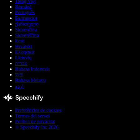
Tiếng Việt
Română
Português
Български
ქართული
Slovenčina
Slovenščina
Eesti
Hrvatski
Ελληνικά
Lietuvių
עברית
Bahasa Indonesia
বাংলা
Bahasa Melayu
اردو
Preferències de cookies
Termes del servei
Política de privacitat
© Speechify Inc 2026