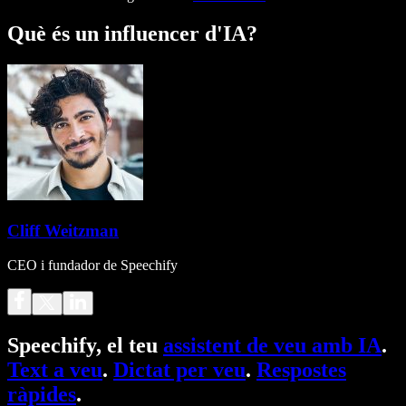
Què és un influencer d'IA?
Cliff Weitzman
CEO i fundador de Speechify
Speechify, el teu
assistent de veu amb IA
.
Text a veu
.
Dictat per veu
.
Respostes
ràpides
.