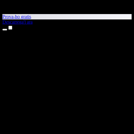
Prova-ho gratis
Descarrega'l ara
Productes
Text a veu
Aplicacions per a iPhone i iPad
Aplicació per a Android
Extensió per al Chrome
Extensió per a l'Edge
Aplicació web
Aplicació per al Mac
Aplicació per al Windows