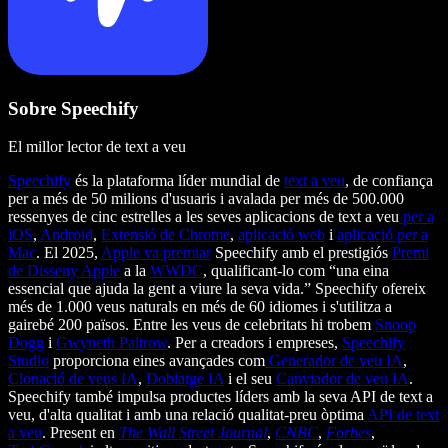
Sobre Speechify
El millor lector de text a veu
Speechify
és la plataforma líder mundial de
text a veu
, de confiança
per a més de 50 milions d'usuaris i avalada per més de 500.000
ressenyes de cinc estrelles a les seves aplicacions de text a veu
per a
iOS
,
Android
,
Extensió de Chrome
,
aplicació web
i
aplicació per a
Mac
. El 2025,
Apple va premiar
Speechify amb el prestigiós
Premi
de Disseny Apple
a la
WWDC
, qualificant-lo com “una eina
essencial que ajuda la gent a viure la seva vida.” Speechify ofereix
més de 1.000 veus naturals en més de 60 idiomes i s'utilitza a
gairebé 200 països. Entre les veus de celebritats hi trobem
Snoop
Dogg
i
Gwyneth Paltrow
. Per a creadors i empreses,
Speechify
Studio
proporciona eines avançades com
Generador de veu IA
,
Clonació de veus IA
,
Doblatge IA
i el seu
Canviador de veu IA
.
Speechify també impulsa productes líders amb la seva API de text a
veu, d'alta qualitat i amb una relació qualitat-preu òptima
API de text
a veu
. Present en
The Wall Street Journal
,
CNBC
,
Forbes
,