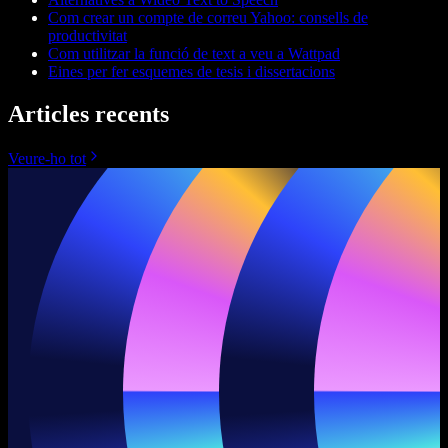
Com crear un compte de correu Yahoo: consells de
productivitat
Com utilitzar la funció de text a veu a Wattpad
Eines per fer esquemes de tesis i dissertacions
Articles recents
Veure-ho tot