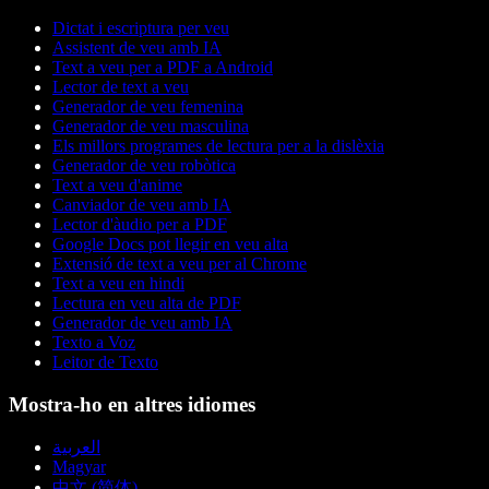
Dictat i escriptura per veu
Assistent de veu amb IA
Text a veu per a PDF a Android
Lector de text a veu
Generador de veu femenina
Generador de veu masculina
Els millors programes de lectura per a la dislèxia
Generador de veu robòtica
Text a veu d'anime
Canviador de veu amb IA
Lector d'àudio per a PDF
Google Docs pot llegir en veu alta
Extensió de text a veu per al Chrome
Text a veu en hindi
Lectura en veu alta de PDF
Generador de veu amb IA
Texto a Voz
Leitor de Texto
Mostra-ho en altres idiomes
العربية
Magyar
中文 (简体)