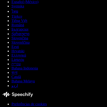
Español (México)
Svenska
ไทย
Türkçe
Tiếng Việt
Română
Български
ქართული
Slovenčina
Slovenščina
Eesti
Hrvatski
Ελληνικά
Lietuvių
עברית
Bahasa Indonesia
বাংলা
Català
Bahasa Melayu
اردو
Preferências de cookies