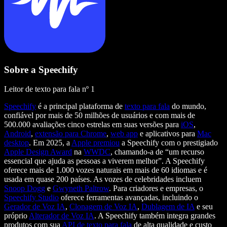
Sobre a Speechify
Leitor de texto para fala nº 1
Speechify
é a principal plataforma de
texto para fala
do mundo,
confiável por mais de 50 milhões de usuários e com mais de
500.000 avaliações cinco estrelas em suas versões para
iOS
,
Android
,
extensão para Chrome
,
web app
e aplicativos para
Mac
desktop
. Em 2025, a
Apple premiou
a Speechify com o prestigiado
Apple Design Award
na
WWDC
, chamando-a de “um recurso
essencial que ajuda as pessoas a viverem melhor”. A Speechify
oferece mais de 1.000 vozes naturais em mais de 60 idiomas e é
usada em quase 200 países. As vozes de celebridades incluem
Snoop Dogg
e
Gwyneth Paltrow
. Para criadores e empresas, o
Speechify Studio
oferece ferramentas avançadas, incluindo o
Gerador de Voz IA
,
Clonagem de Voz IA
,
Dublagem de IA
e seu
próprio
Alterador de Voz IA
. A Speechify também integra grandes
produtos com sua
API de texto para fala
de alta qualidade e custo