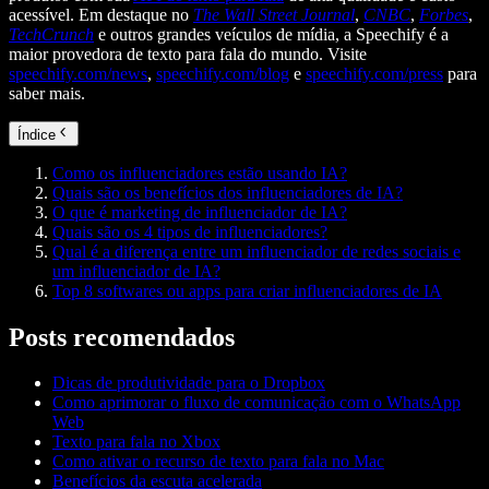
acessível. Em destaque no
The Wall Street Journal
,
CNBC
,
Forbes
,
TechCrunch
e outros grandes veículos de mídia, a Speechify é a
maior provedora de texto para fala do mundo. Visite
speechify.com/news
,
speechify.com/blog
e
speechify.com/press
para
saber mais.
Índice
Como os influenciadores estão usando IA?
Quais são os benefícios dos influenciadores de IA?
O que é marketing de influenciador de IA?
Quais são os 4 tipos de influenciadores?
Qual é a diferença entre um influenciador de redes sociais e
um influenciador de IA?
Top 8 softwares ou apps para criar influenciadores de IA
Posts recomendados
Dicas de produtividade para o Dropbox
Como aprimorar o fluxo de comunicação com o WhatsApp
Web
Texto para fala no Xbox
Como ativar o recurso de texto para fala no Mac
Benefícios da escuta acelerada