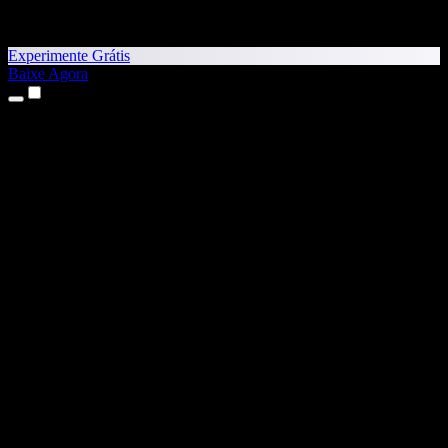
Experimente Grátis
Baixe Agora
Produtos
Texto para Fala
Apps para iPhone e iPad
App para Android
Extensão para Chrome
Extensão para Edge
App Web
App para Mac
App para Windows