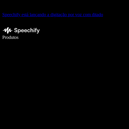
Speechify está lançando a digitação por voz com ditado
Escreva 5× mais rápido com digitação por voz
Produtos
Saiba mais