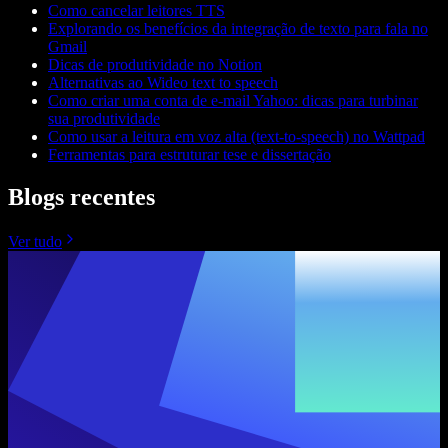
Como cancelar leitores TTS
Explorando os benefícios da integração de texto para fala no
Gmail
Dicas de produtividade no Notion
Alternativas ao Wideo text to speech
Como criar uma conta de e-mail Yahoo: dicas para turbinar
sua produtividade
Como usar a leitura em voz alta (text-to-speech) no Wattpad
Ferramentas para estruturar tese e dissertação
Blogs recentes
Ver tudo