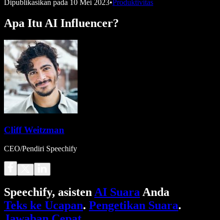
Dipublikasikan pada
10 Mei 2023
•
Produktivitas
Apa Itu AI Influencer?
Cliff Weitzman
CEO/Pendiri Speechify
Speechify, asisten
AI Suara
Anda
Teks ke Ucapan
.
Pengetikan Suara
.
Jawaban Cepat
.