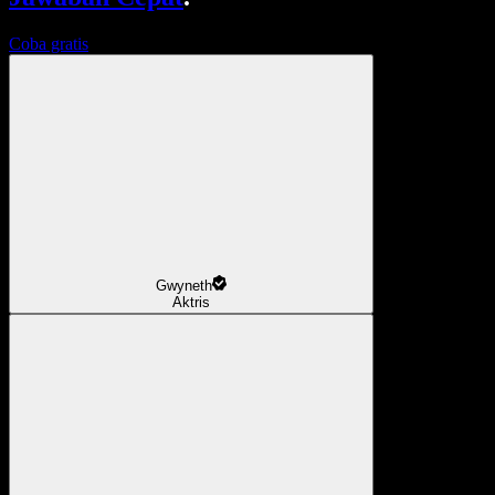
Coba gratis
Gwyneth
Aktris