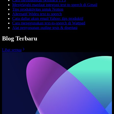
Cara membatalkan pembaca TTS
Menjelajahi manfaat integrasi text to speech di Gmail
Tips produktivitas untuk Notion
Alternatif Wideo text to speech
Cara daftar akun email Yahoo: tips produktif
Cara menggunakan text-to-speech di Wattpad
Alat penyusunan outline tesis & disertasi
Blog Terbaru
Lihat semua