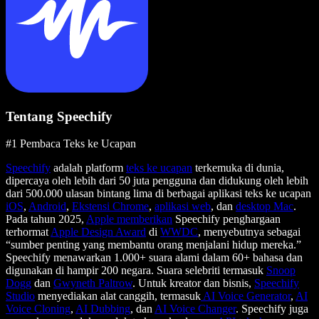
Tentang Speechify
#1 Pembaca Teks ke Ucapan
Speechify
adalah platform
teks ke ucapan
terkemuka di dunia,
dipercaya oleh lebih dari 50 juta pengguna dan didukung oleh lebih
dari 500.000 ulasan bintang lima di berbagai aplikasi teks ke ucapan
iOS
,
Android
,
Ekstensi Chrome
,
aplikasi web
, dan
desktop Mac
.
Pada tahun 2025,
Apple memberikan
Speechify penghargaan
terhormat
Apple Design Award
di
WWDC
, menyebutnya sebagai
“sumber penting yang membantu orang menjalani hidup mereka.”
Speechify menawarkan 1.000+ suara alami dalam 60+ bahasa dan
digunakan di hampir 200 negara. Suara selebriti termasuk
Snoop
Dogg
dan
Gwyneth Paltrow
. Untuk kreator dan bisnis,
Speechify
Studio
menyediakan alat canggih, termasuk
AI Voice Generator
,
AI
Voice Cloning
,
AI Dubbing
, dan
AI Voice Changer
. Speechify juga