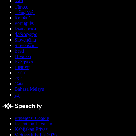
ไทย
Türkçe
Tiếng Việt
Română
Português
Български
ქართული
Slovenčina
Slovenščina
Eesti
Hrvatski
Ελληνικά
Lietuvių
עברית
বাংলা
Català
Bahasa Melayu
اردو
Preferensi Cookie
Ketentuan Layanan
Kebijakan Privasi
© Speechify Inc 2026