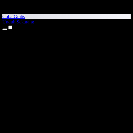
Coba Gratis
Unduh Sekarang
Produk
Teks ke Suara
Aplikasi iPhone & iPad
Aplikasi Android
Ekstensi Chrome
Ekstensi Edge
Aplikasi Web
Aplikasi Mac
Aplikasi Windows