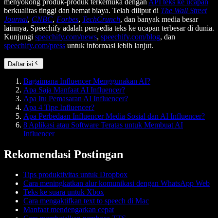
menyokong produk-produk terkemuka dengan
API teks ke ucapan
berkualitas tinggi dan hemat biaya. Telah diliput di
The Wall Street
Journal
,
CNBC
,
Forbes
,
TechCrunch
, dan banyak media besar
lainnya, Speechify adalah penyedia teks ke ucapan terbesar di dunia.
Kunjungi
speechify.com/news
,
speechify.com/blog
, dan
speechify.com/press
untuk informasi lebih lanjut.
Daftar isi
Bagaimana Influencer Menggunakan AI?
Apa Saja Manfaat AI Influencer?
Apa Itu Pemasaran AI Influencer?
Apa 4 Tipe Influencer?
Apa Perbedaan Influencer Media Sosial dan AI Influencer?
8 Aplikasi atau Software Teratas untuk Membuat AI
Influencer
Rekomendasi Postingan
Tips produktivitas untuk Dropbox
Cara meningkatkan alur komunikasi dengan WhatsApp Web
Teks ke suara untuk Xbox
Cara mengaktifkan text to speech di Mac
Manfaat mendengarkan cepat