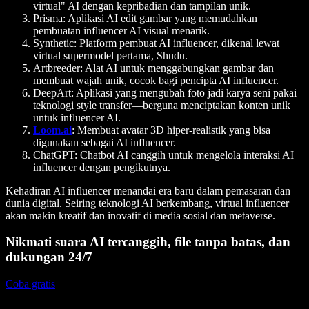
virtual" AI dengan kepribadian dan tampilan unik.
Prisma
: Aplikasi AI edit gambar yang memudahkan
pembuatan influencer AI visual menarik.
Synthetic
: Platform pembuat AI influencer, dikenal lewat
virtual supermodel pertama, Shudu.
Artbreeder
: Alat AI untuk menggabungkan gambar dan
membuat wajah unik, cocok bagi pencipta AI influencer.
DeepArt
: Aplikasi yang mengubah foto jadi karya seni pakai
teknologi style transfer—berguna menciptakan konten unik
untuk influencer AI.
Loom.ai
: Membuat avatar 3D hiper-realistik yang bisa
digunakan sebagai AI influencer.
ChatGPT
: Chatbot AI canggih untuk mengelola interaksi AI
influencer dengan pengikutnya.
Kehadiran AI influencer menandai era baru dalam pemasaran dan
dunia digital. Seiring teknologi AI berkembang, virtual influencer
akan makin kreatif dan inovatif di media sosial dan metaverse.
Nikmati suara AI tercanggih, file tanpa batas, dan
dukungan 24/7
Coba gratis