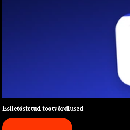
Esiletõstetud tootvõrdlused