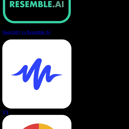
Speechify vs Resemble AI
VS