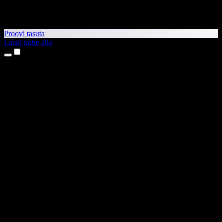
Proovi tasuta
Laadi kohe alla
Tooted
Tekst kõneks
iPhone’i ja iPadi rakendused
Androidi rakendus
Chrome’i laiendus
Edge’i laiendus
Veebirakendus
Maci rakendus
Windowsi rakendus