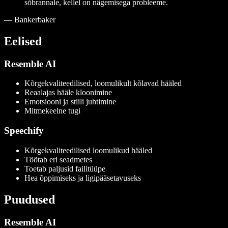
sõbrannale, kellel on nägemisega probleeme.
—
Bankerbaker
Eelised
Resemble AI
Kõrgekvaliteedilised, loomulikult kõlavad hääled
Reaalajas hääle kloonimine
Emotsiooni ja stiili juhtimine
Mitmekeelne tugi
Speechify
Kõrgekvaliteedilised loomulikud hääled
Töötab eri seadmetes
Toetab paljusid failitüüpe
Hea õppimiseks ja ligipääsetavuseks
Puudused
Resemble AI