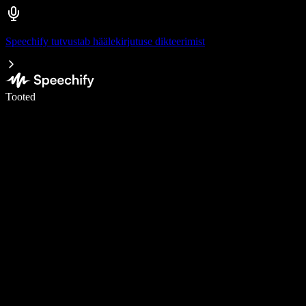
Speechify tutvustab häälekirjutuse dikteerimist
Kirjuta häälega 5× kiiremini
Tooted
Loe lähemalt