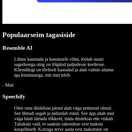
Populaarseim tagasiside
Resemble AI
Lihtne kasutada ja kasutusele võtta, töötab suure
sagedusega ning on tõlgitud paljudesse keeltesse.
Klienditugi on tõeliselt kaasatud ja alati valmis aitama
iga küsimusega, mis mul tekib.
-
Matt
Speechify
Olen oma düsleksia pärast alati väga pettunud olnud.
See lihtsalt segab ja pidurdab mind. See äpp aitab mul
väga hästi ületada tõkkeid, mida düsleksia ette viskab.
Tahaksin vaid, et saaksin rakenduse eest maksta
kuupõhiselt. Korraga terve aasta eest maksmine on