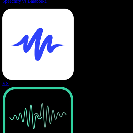
Speechify vs Balabolka
VS