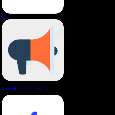
VS
Speechify vs Valju lugemine