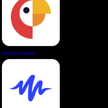
Speechify vs Narakeet