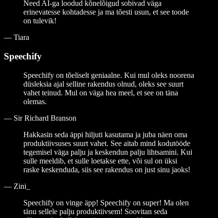
Need AI-ga loodud kõnelõigud sobivad väga
erinevatesse kohtadesse ja ma tõesti usun, et see toode
on tulevik!
—
Tiara
Speechify
Speechify on tõeliselt geniaalne. Kui mul oleks noorena
düsleksia ajal selline rakendus olnud, oleks see suurt
vahet teinud. Mul on väga hea meel, et see on täna
olemas.
—
Sir Richard Branson
Hakkasin seda äppi hiljuti kasutama ja juba näen oma
produktiivsuses suurt vahet. See aitab mind kodutööde
tegemisel väga palju ja keskendun palju lihtsamini. Kui
sulle meeldib, et sulle loetakse ette, või sul on üksi
raske keskenduda, siis see rakendus on just sinu jaoks!
—
Zini_
Speechify on vinge äpp! Speechify on super! Ma olen
tänu sellele palju produktiivsem! Soovitan seda