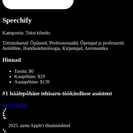
Speechify
Kategooria: Tekst kõneks
Tööstusharud: Õpilased, Professionaalid, Õpetajad ja professorid,
Juriidiline, Haridustehnoloogia, Kirjastajad, Aeronautika
Hinnad
Tasuta: $0
Kuupõhine: $29
Aastapõhine: $139
#1 häälepõhine tehisaru-töökindluse assistent
Proovi tasuta
2025. aasta Apple'i disainiauhind