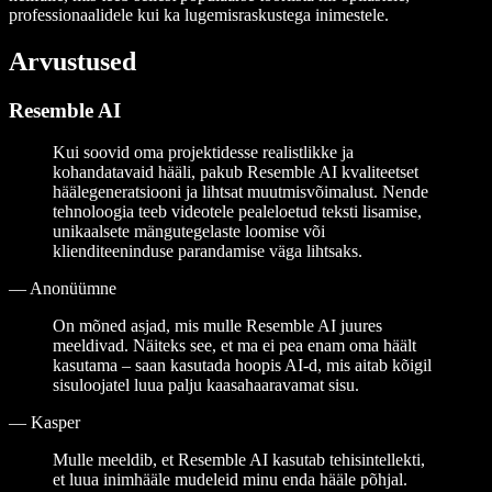
professionaalidele kui ka lugemisraskustega inimestele.
Arvustused
Resemble AI
Kui soovid oma projektidesse realistlikke ja
kohandatavaid hääli, pakub Resemble AI kvaliteetset
häälegeneratsiooni ja lihtsat muutmisvõimalust. Nende
tehnoloogia teeb videotele pealeloetud teksti lisamise,
unikaalsete mängutegelaste loomise või
klienditeeninduse parandamise väga lihtsaks.
—
Anonüümne
On mõned asjad, mis mulle Resemble AI juures
meeldivad. Näiteks see, et ma ei pea enam oma häält
kasutama – saan kasutada hoopis AI-d, mis aitab kõigil
sisuloojatel luua palju kaasahaaravamat sisu.
—
Kasper
Mulle meeldib, et Resemble AI kasutab tehisintellekti,
et luua inimhääle mudeleid minu enda hääle põhjal.