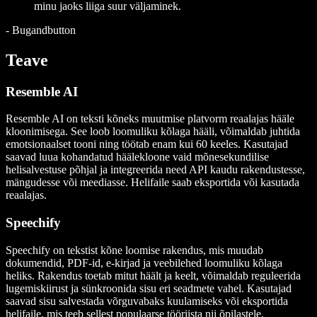
minu jaoks liiga suur väljaminek.
-
Bugandbutton
Teave
Resemble AI
Resemble AI on teksti kõneks muutmise platvorm reaalajas hääle
kloonimisega. See loob loomuliku kõlaga hääli, võimaldab juhtida
emotsionaalset tooni ning töötab enam kui 60 keeles. Kasutajad
saavad luua kohandatud häälekloone vaid mõnesekundilise
helisalvestuse põhjal ja integreerida need API kaudu rakendustesse,
mängudesse või meediasse. Helifaile saab eksportida või kasutada
reaalajas.
Speechify
Speechify on tekstist kõne loomise rakendus, mis muudab
dokumendid, PDF-id, e-kirjad ja veebilehed loomuliku kõlaga
heliks. Rakendus toetab mitut häält ja keelt, võimaldab reguleerida
lugemiskiirust ja sünkroonida sisu eri seadmete vahel. Kasutajad
saavad sisu salvestada võrguvabaks kuulamiseks või eksportida
helifaile, mis teeb sellest populaarse tööriista nii õpilastele,