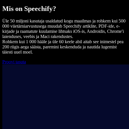
Mis on Speechify?
Üle 50 miljoni kasutaja usaldatud kogu maailmas ja rohkem kui 500
000 viietärniarvustusega muudab Speechify artiklite, PDF-ide, e-
kirjade ja raamatute kuulamise lihtsaks iOS-is, Androidis, Chrome'i
laienduses, veebis ja Maci rakendustes.
Rohkem kui 1 000 hääle ja üle 60 keele abil aitab see inimestel pea
200 riigis aega säästa, paremini keskenduda ja nautida lugemist
täiesti uuel moel.
Proovi tasuta