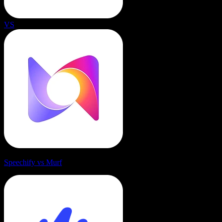
VS
Speechify vs Murf