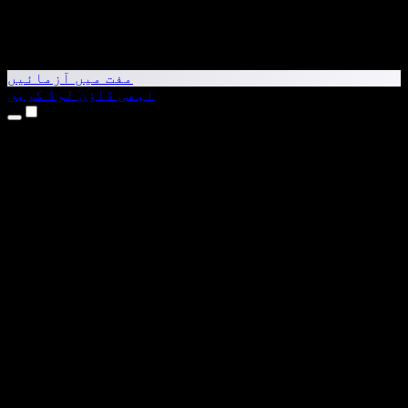
مفت میں آزمائیں
ابھی ڈاؤن لوڈ کریں
مصنوعات
متن کو آواز میں بدلیں
iPhone اور iPad ایپس
Android ایپ
Chrome ایکسٹینشن
Edge ایکسٹینشن
ویب ایپ
Mac ایپ