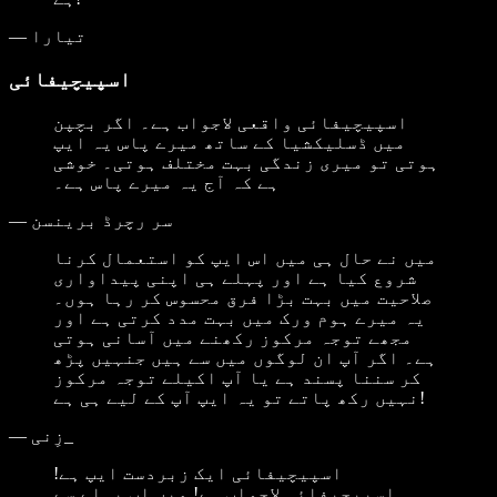
تیارا
—
اسپیچیفائی
اسپیچیفائی واقعی لاجواب ہے۔ اگر بچپن
میں ڈسلیکشیا کے ساتھ میرے پاس یہ ایپ
ہوتی تو میری زندگی بہت مختلف ہوتی۔ خوشی
ہے کہ آج یہ میرے پاس ہے۔
سر رچرڈ برینسن
—
میں نے حال ہی میں اس ایپ کو استعمال کرنا
شروع کیا ہے اور پہلے ہی اپنی پیداواری
صلاحیت میں بہت بڑا فرق محسوس کر رہا ہوں۔
یہ میرے ہوم ورک میں بہت مدد کرتی ہے اور
مجھے توجہ مرکوز رکھنے میں آسانی ہوتی
ہے۔ اگر آپ ان لوگوں میں سے ہیں جنہیں پڑھ
کر سننا پسند ہے یا آپ اکیلے توجہ مرکوز
نہیں رکھ پاتے تو یہ ایپ آپ کے لیے ہی ہے!
زِنی_
—
اسپیچیفائی ایک زبردست ایپ ہے!
اسپیچیفائی لاجواب ہے! میں اب پہلے سے