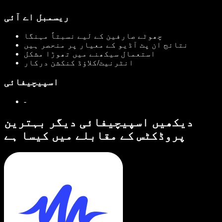
ریسمبل اے آئی
چھوٹے صارفین کے لیے نسبتاً مہنگا
نتائج ان پٹ آڈیو کے معیار پر منحصر ہیں
استعمال سیکھنے میں تھوڑا مشکل
انٹرنیٹ/کلاؤڈ کنکشن درکار
اسپیچیفائی
-
دیکھیں اسپیچیفائی دیگر بہترین
پروڈکٹس کے مقابلے میں کیسا ہے