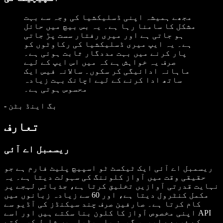
مجھے ہمیشہ اپنی ڈسلیکشیا کی وجہ سے بہت
مشکل کا سامنا رہا ہے۔ یہ بس بیچ میں حائل
ہو جاتی ہے اور میری رفتار سست پڑ جاتی
ہے۔ یہ ایپ میری ڈسلیکشیا کی رکاوٹوں کو
پار کرنے میں بہت مددگار ثابت ہوئی ہے۔
صرف یہ خواہش ہے کہ میں اس ایپ کے لیے
ماہانہ ادائیگی کر سکوں۔ سالانہ فیس ایک
ساتھ ادا کرنے کے لیے اچانک بہت زیادہ
محسوس ہوتی ہے۔
بگ اینڈ بٹن
-
تعارف
ریسمبل اے آئی
ریسمبل اے آئی ایک ٹیکسٹ ٹو اسپیچ پلیٹ فارم ہے جو
حقیقی وقت میں آواز کلوننگ کی سہولت دیتا ہے۔ یہ
نہایت قدرتی آوازیں تخلیق کرتا ہے، جذباتی لہجے پر
مکمل کنٹرول دیتا ہے، اور 60 سے زیادہ زبانوں میں
کام کرتا ہے۔ صارفین صرف چند سیکنڈز کی آڈیو سے
اپنی مخصوص آواز کا کلون بنا سکتے ہیں اور اسے API
کے ذریعے ایپس، گیمز یا میڈیا میں شامل کر سکتے