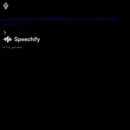
اسپیچیفائی وائس ٹائپنگ ڈکٹیٹیشن متعارف کروا
رہا ہے
وائس ٹائپنگ کے ساتھ 5 گنا تیزی سے لکھیں
مصنوعات
مزید جانیں