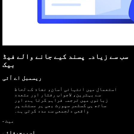
سب سے زیادہ پسند کیے جانے والے فیڈ
بیک
ریسمبل اے آئی
استعمال میں انتہائی آسان، نفاذ کے لحاظ
سے بہترین، لاجواب رفتار اور متعدد
زبانوں میں ترجمہ فراہم کرتا ہے، اور
ساتھ ہی کسٹمر سپورٹ بھی ہر مسئلے پر
واقعی دلجمعی سے مدد کرتی ہے۔
میٹ
-
اسپیچیفائی