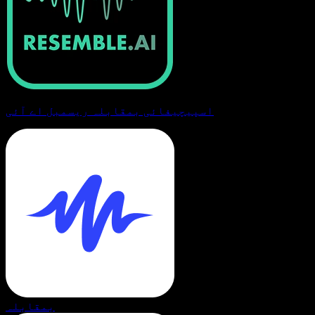
اسپیچیفائی بمقابلہ ریسمبل اے آئی
بمقابلہ