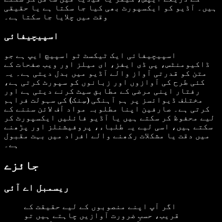
ہیں۔ آڈیو کو ایکسپورٹ بھی کیا جا سکتا ہے یا حقیقی
وقت میں چلایا جا سکتا ہے۔
اسپیچیفائی
اسپیچیفائی ایک ٹیکسٹ ٹو اسپیچ ایپ ہے جو
ڈاکیومنٹس، پی ڈی ایفز، ای میلز اور ویب صفحات کے
متن کو قدرتی آواز والے آڈیو میں بدل دیتی ہے۔ یہ
کئی طرح کی آوازوں اور زبانوں کو سپورٹ کرتی ہے،
رفتار اپنی مرضی کے مطابق سیٹ کرنے دیتی ہے اور
مختلف ڈیوائسز پر ہم آہنگی (سِنک) کی سہولت فراہم
کرتی ہے۔ صارفین اپنا مطلوبہ مواد آف لائن سننے کے
لیے محفوظ کر سکتے ہیں یا آڈیو فائلیں ایکسپورٹ کر
سکتے ہیں، اسی لیے یہ طلباء، پروفیشنلز اور پڑھنے
میں دقت یا مشکلات رکھنے والے افراد میں بہت مقبول
ہے۔
جائزے
ریسمبل اے آئی
اگر آپ اپنے منصوبوں کے لیے حقیقت کے
قریب، حسبِ ضرورت آوازیں چاہتے ہیں تو