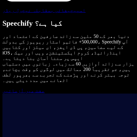
اسپیچیفائی بمقابلہ نیچرل ریڈر
Speechify کیا ہے؟
دنیا بھر کے 50 ملین سے زائد صارفین کے اعتماد اور
500,000+ فائیو اسٹار ریویوز کی بدولت، Speechify آپ
کے لیے مضامین، پی ڈی ایفز، ای میلز اور کتابیں
iOS، اینڈرائیڈ، کروم ایکسٹینشن، ویب اور میک
ایپس پر سننا آسان بنا دیتا ہے۔
ہزار سے زائد آوازیں 60 سے زیادہ زبانوں میں دستیاب
ہیں، جو تقریباً 200 ممالک میں لوگوں کو وقت بچانے،
توجہ بہتر کرنے اور پڑھنے کے تجربے سے بھرپور لطف
اٹھانے میں مدد دیتی ہیں۔
مفت میں آزمائیں