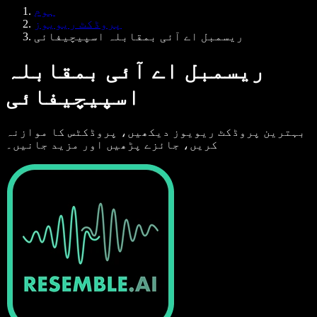
Samba وائس ایجنٹس
ہوم
ڈویلپرز کے لیے Speechify
پروڈکٹ ریویوز
ریسمبل اے آئی بمقابلہ اسپیچیفائی
ریسمبل اے آئی بمقابلہ
اسپیچیفائی
بہترین پروڈکٹ ریویوز دیکھیں، پروڈکٹس کا موازنہ
کریں، جائزے پڑھیں اور مزید جانیں۔