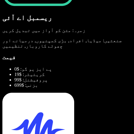
ریسمبل اے آئی
زمرہ: متن کو آواز میں تبدیل کریں
صنعتیں: میڈیا, افراد, بڑی کمپنیوں, درمیانے اور
چھوٹے کاروبار, تنظیمیں
قیمت
پے ایز یو گو: $0
کریئیٹر: $19
پروفیشنل: $99
بزنس: $699