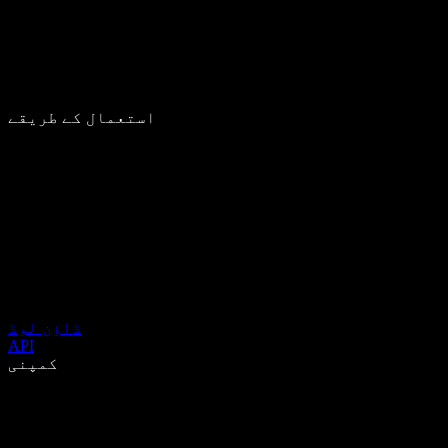
استعمال کے طریقے
ڈاؤن لوڈ
API
کمپنی