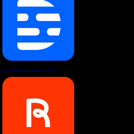
رائٹر بمقابلہ ڈسکرپٹ