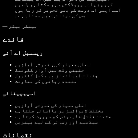
کہیں زیادہ پروڈکٹیو ہو سکتا ہوں! میں
اسے اپنی اس دوست کو بھی تجویز کر رہا ہوں
جس کی بینائی میں مسئلہ ہے۔
بینکر بیکر
—
فائدے
ریسمبل اے آئی
اعلیٰ معیار کی، قدرتی آوازیں
حقیقی وقت میں آواز کلوننگ
جذبات اور انداز پر مکمل کنٹرول
متعدد زبانوں کی معاونت
اسپیچیفائی
اعلی معیار کی قدرتی آوازیں
مختلف ڈیوائسز پر باآسانی چلتا ہے
متعدد فائل فارمیٹس کو سپورٹ کرتا ہے
سیکھنے اور رسائی کے لیے بہترین
نقصانات