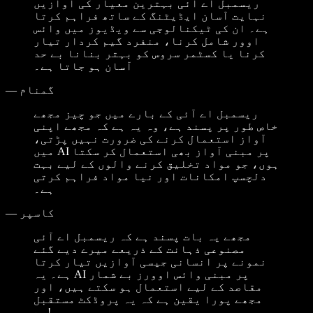
ریسمبل اے آئی بہترین معیار کی آوازیں
نہایت آسان ایڈیٹنگ کے ساتھ فراہم کرتا
ہے۔ ان کی ٹیکنالوجی سے ویڈیوز میں وائس
اوور شامل کرنا، منفرد گیم کردار تیار
کرنا یا کسٹمر سروس کو بہتر بنانا بے حد
آسان ہو جاتا ہے۔
گمنام
—
ریسمبل اے آئی کے بارے میں جو چیز مجھے
خاص طور پر پسند ہے، وہ یہ ہے کہ مجھے اپنی
آواز استعمال کرنے کی ضرورت نہیں پڑتی،
میں AI پر مبنی آواز بھی استعمال کر سکتا
ہوں، جو مواد تخلیق کرنے والوں کے لیے بہت
دلچسپ امکانات اور نیا مواد فراہم کرتی
ہے۔
کاسپر
—
مجھے یہ بات پسند ہے کہ ریسمبل اے آئی
مصنوعی ذہانت کے ذریعے میرے دیے گئے
نمونے پر انسانی جیسی آوازیں تیار کرتا
ہے۔ یہ AI پر مبنی وائس اوورز بے شمار
مقاصد کے لیے استعمال ہو سکتے ہیں، اور
مجھے پورا یقین ہے کہ یہ پروڈکٹ مستقبل
ہے!