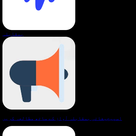
بمقابلہ
اسپیچیفائی بمقابلہ آواز کے ساتھ مطالعہ کریں