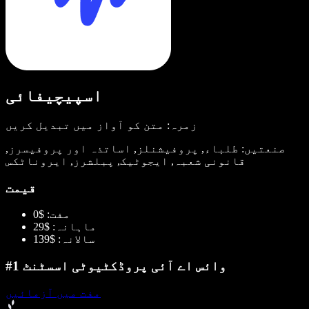
اسپیچیفائی
زمرہ: متن کو آواز میں تبدیل کریں
صنعتیں: طلباء, پروفیشنلز, اساتذہ اور پروفیسرز,
قانونی شعبہ, ایجوٹیک, پبلشرز, ایروناٹکس
قیمت
مفت: $0
ماہانہ: $29
سالانہ: $139
#1 وائس اے آئی پروڈکٹیوٹی اسسٹنٹ
مفت میں آزمائیں