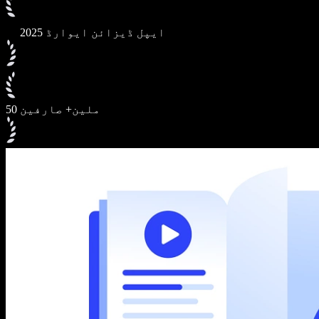
2025 ایپل ڈیزائن ایوارڈ
50 ملین+ صارفین