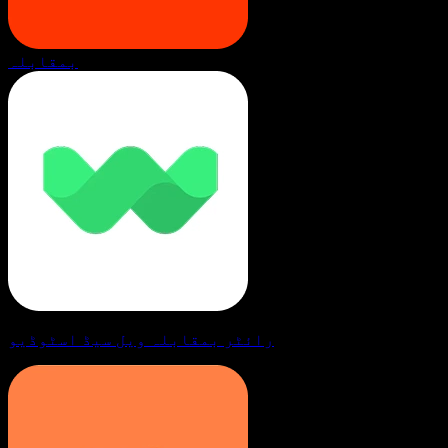
بمقابلہ
رائٹر بمقابلہ ویل سیڈ اسٹوڈیو