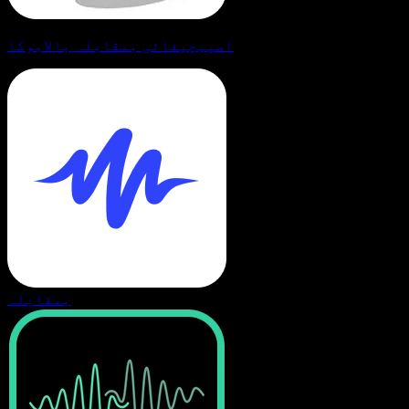
اسپیچیفائی بمقابلہ بالابوکا
بمقابلہ