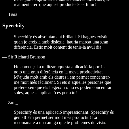
realment crec que aquest producte és el futur!
—
Tiara
Speechify
Speechify és absolutament brillant. Si hagués existit
quan jo creixia amb dislèxia, hauria marcat una gran
diferència. Estic molt content de tenir-la avui dia.
—
Sir Richard Branson
He començat a utilitzar aquesta aplicació fa poc i ja
noto una gran diferència en la meva productivitat.
M’ajuda molt amb els deures i em permet concentrar-
me molt més fàcilment. Si ets d’aquelles persones que
prefereixen que els llegeixin o no es poden concentrar
soles, aquesta aplicació és per a tu!
—
Zini_
Speechify és una aplicació impressionant! Speechify és
genial! Em permet ser molt més productiu! La
recomanaré a una amiga que té problemes de visió.