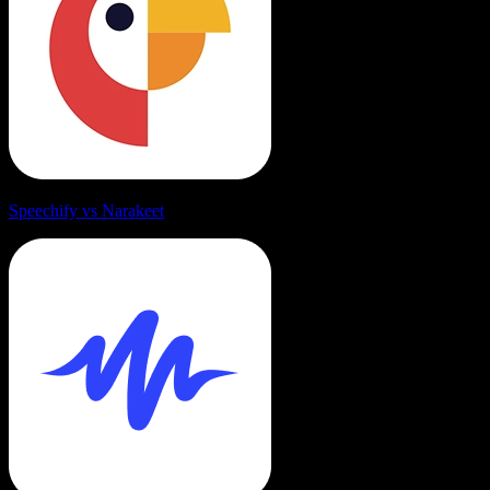
Speechify vs Narakeet