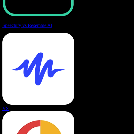
Speechify vs Resemble AI
VS