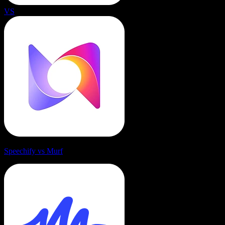
VS
Speechify vs Murf