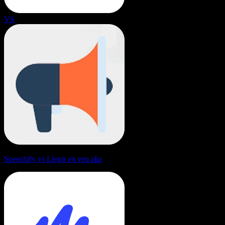
VS
Speechify vs Llegir en veu alta