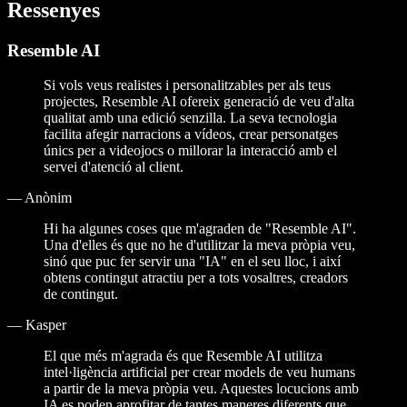
Ressenyes
Resemble AI
Si vols veus realistes i personalitzables per als teus
projectes, Resemble AI ofereix generació de veu d'alta
qualitat amb una edició senzilla. La seva tecnologia
facilita afegir narracions a vídeos, crear personatges
únics per a videojocs o millorar la interacció amb el
servei d'atenció al client.
—
Anònim
Hi ha algunes coses que m'agraden de "Resemble AI".
Una d'elles és que no he d'utilitzar la meva pròpia veu,
sinó que puc fer servir una "IA" en el seu lloc, i així
obtens contingut atractiu per a tots vosaltres, creadors
de contingut.
—
Kasper
El que més m'agrada és que Resemble AI utilitza
intel·ligència artificial per crear models de veu humans
a partir de la meva pròpia veu. Aquestes locucions amb
IA es poden aprofitar de tantes maneres diferents que