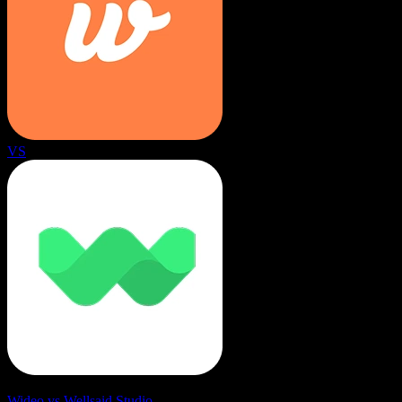
VS
Wideo vs Wellsaid Studio