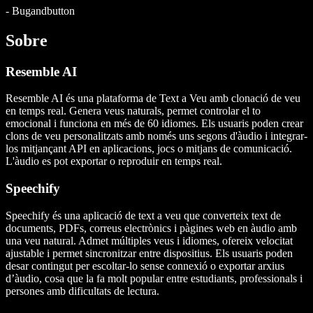
-
Bugandbutton
Sobre
Resemble AI
Resemble AI és una plataforma de Text a Veu amb clonació de veu
en temps real. Genera veus naturals, permet controlar el to
emocional i funciona en més de 60 idiomes. Els usuaris poden crear
clons de veu personalitzats amb només uns segons d'àudio i integrar-
los mitjançant API en aplicacions, jocs o mitjans de comunicació.
L'àudio es pot exportar o reproduir en temps real.
Speechify
Speechify és una aplicació de text a veu que converteix text de
documents, PDFs, correus electrònics i pàgines web en àudio amb
una veu natural. Admet múltiples veus i idiomes, ofereix velocitat
ajustable i permet sincronitzar entre dispositius. Els usuaris poden
desar contingut per escoltar-lo sense connexió o exportar arxius
d’àudio, cosa que la fa molt popular entre estudiants, professionals i
persones amb dificultats de lectura.