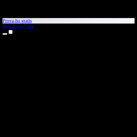
Prova-ho gratis
Descarrega'l ara
Productes
Text a veu
Aplicacions per a iPhone i iPad
Aplicació per a Android
Extensió per al Chrome
Extensió per a l'Edge
Aplicació web
Aplicació per al Mac