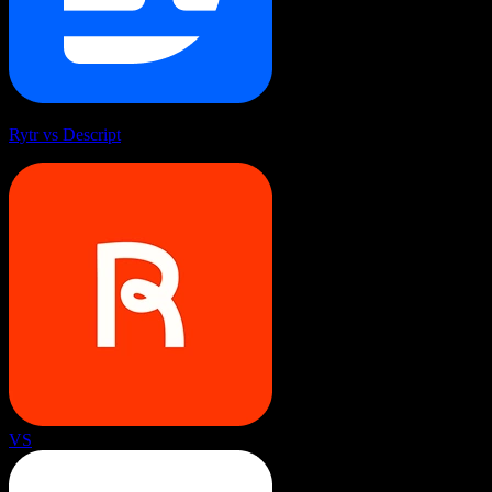
Rytr vs Descript
VS