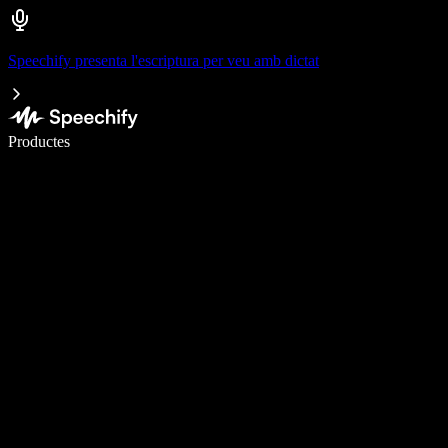
Speechify presenta l'escriptura per veu amb dictat
Escriu 5× més ràpid amb la veu
Productes
Més informació