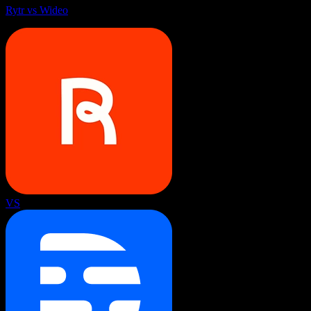
Rytr vs Wideo
VS