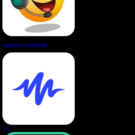
Speechify vs Balabolka
VS