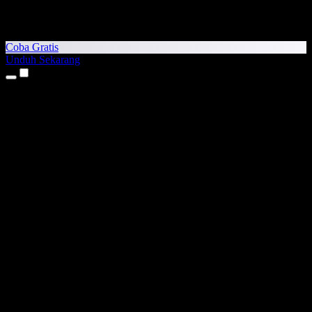
Coba Gratis
Unduh Sekarang
Produk
Teks ke Suara
Aplikasi iPhone & iPad
Aplikasi Android
Ekstensi Chrome
Ekstensi Edge
Aplikasi Web
Aplikasi Mac
Aplikasi Windows