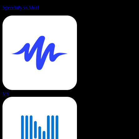
Speechify vs Murf
VS