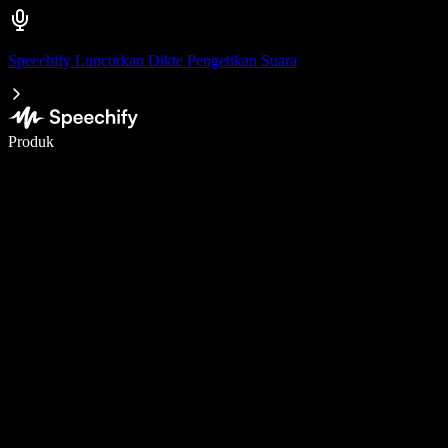
Speechify Luncurkan Dikte Pengetikan Suara
Menulis 5× lebih cepat dengan dikte suara
Produk
Pelajari lebih lanjut