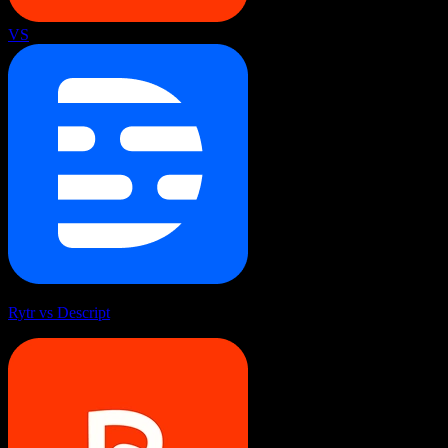
VS
Rytr vs Descript