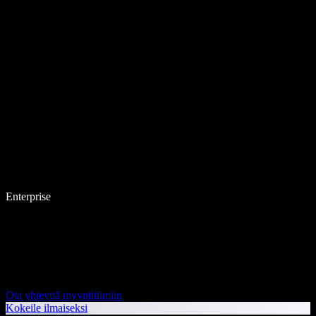
Enterprise
Ota yhteyttä myyntitiimiin
Kokeile ilmaiseksi