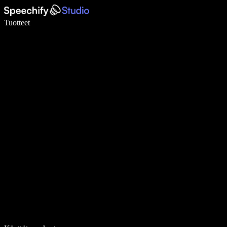
Kirjoita 5× nopeammin puheentunnistuksen avulla
Tuotteet
Lue lisää