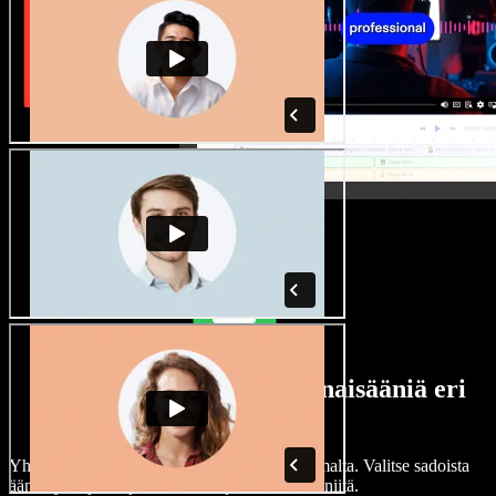
Laaja valikoima mies- ja naisääniä eri
aksenteilla
Yhdenkään projektin ei tarvitse kuulostaa samalta. Valitse sadoista
ääninäyttelijöistä ja aksenteista ja hienosäädä niitä.