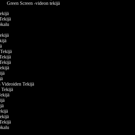
Green Screen -videon tekijä
Tekijä
 Tekijä
yökalu
Tekijä
ekijä
ijä
n Tekijä
 Tekijä
 Tekijä
Tekijä
kijä
ijä
s Videoiden Tekijä
n Tekijä
Tekijä
kijä
kijä
ekijä
Tekijä
 Tekijä
yökalu