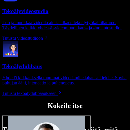
Tekoälyvideostudio
Luo ja muokkaa videoita alusta alkaen tekoälytyökaluillamme.
Täydellinen kaikki yhdessä -videonmuokkaus- ja -tuotantostudio.
Tutustu videostudioon
Tekoälydubbaus
Yhdellä klikkauksella muunnat videosi mille tahansa kielelle. Sovita
puhujan ääni, intonaatio ja puhenopeus.
Tutustu tekoälydubbaaukseen
Kokeile itse
Tässä vain pieni maistiainen siitä, mitä