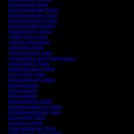
Kierrosvideon Tekijä
Kiinteistövideoiden Tekijä
Komediaelokuvien Tekijä
Komediavideoiden Tekijä
Kommenttivideon Tekijä
Kuntoiluvideon Tekijä
ASMR-videon tekijä
Android Video Maker
Animaation Tekijä
Arvosteluvideon Tekijä
Automaattinen tekstitysgeneraattori
Autovideoiden Tekijä
Budjetointivideon Tekijä
Demo Video Maker
Draamaelokuvien Tekijä
Elokuvaleikkuri
Elokuvantekijä
Elokuvantekijä
Elokuvatrailerin Tekijä
Elämäkertaelokuvien Tekijä
Elämäkertaelokuvien Tekijä
Esitysvideon Tekijä
Fanivideon Tekijä
Fantasiaelokuvien Tekijä
Green Screen -videon tekijä