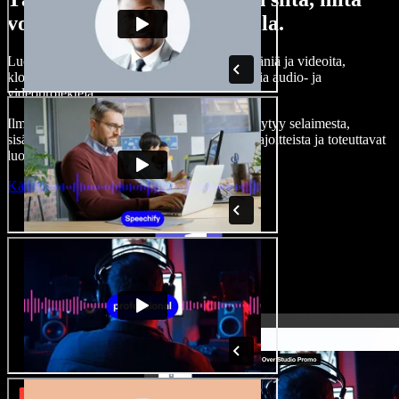
voit tehdä Speechify Studiolla.
Luo kertojaääniä, lisää rojaltivapaita kuvia, ääniä ja videoita,
kloonaa äänesi — ja tee täydellisiä, vaikuttavia audio- ja
videoprojekteja.
Ilman jyrkkää oppimiskäyrää ja kun kaikki löytyy selaimesta,
sisällöntuottajat pääsevät eroon perinteisistä rajoitteista ja toteuttavat
luovat ideansa.
Käynnistä Studio