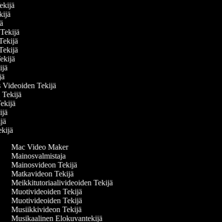
Tekijä
ekijä
ijä
n Tekijä
 Tekijä
 Tekijä
Tekijä
kijä
ijä
s Videoiden Tekijä
n Tekijä
Tekijä
kijä
kijä
ekijä
Mac Video Maker
Mainosvalmistaja
Mainosvideon Tekijä
Matkavideon Tekijä
Meikkitutoriaalivideoiden Tekijä
Muotivideoiden Tekijä
Muotivideoiden Tekijä
Musiikkivideon Tekijä
Musikaalinen Elokuvantekijä