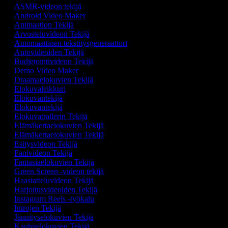
ASMR-videon tekijä
Android Video Maker
Animaation Tekijä
Arvosteluvideon Tekijä
Automaattinen tekstitysgeneraattori
Autovideoiden Tekijä
Budjetointivideon Tekijä
Demo Video Maker
Draamaelokuvien Tekijä
Elokuvaleikkuri
Elokuvantekijä
Elokuvantekijä
Elokuvatrailerin Tekijä
Elämäkertaelokuvien Tekijä
Elämäkertaelokuvien Tekijä
Esitysvideon Tekijä
Fanivideon Tekijä
Fantasiaelokuvien Tekijä
Green Screen -videon tekijä
Haastatteluvideon Tekijä
Harjoitusvideoiden Tekijä
Instagram Reels -työkalu
Introjen Tekijä
Jännityselokuvien Tekijä
Kauhuelokuvien Tekijä