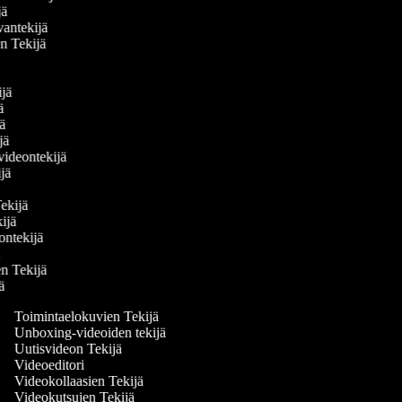
ijä
vantekijä
en Tekijä
ä
kijä
jä
ijä
ijä
 videontekijä
kijä
ä
 Tekijä
kijä
deontekijä
jä
den Tekijä
jä
Toimintaelokuvien Tekijä
Unboxing-videoiden tekijä
Uutisvideon Tekijä
Videoeditori
Videokollaasien Tekijä
Videokutsujen Tekijä