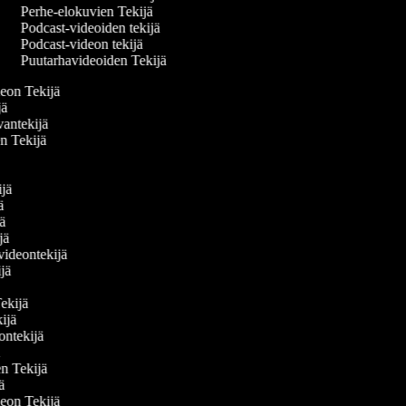
Perhe-elokuvien Tekijä
Podcast-videoiden tekijä
Podcast-videon tekijä
Puutarhavideoiden Tekijä
ideon Tekijä
ijä
vantekijä
en Tekijä
ä
kijä
jä
ijä
ijä
 videontekijä
kijä
ä
 Tekijä
kijä
deontekijä
jä
den Tekijä
jä
ideon Tekijä