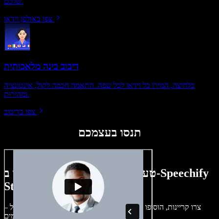
שלכם.
צפו באולפן וידאו
דיבוב בינה מלאכותית
בלחיצה, המירו כל וידאו לכל שפה. התאמה חכמה לקול, אינטונציה
ומהירות.
צפו בדיבוב
תנסו בעצמכם
טעימה קטנה ממה שתוכלו ליצור ב-Speechify
Studio.
צרו קריינות, הוסיפו תמונות ללא זכויות, אודיו, סרטונים ושיבוט קול –
לפרויקטים קוליים־חזותיים מושלמים.