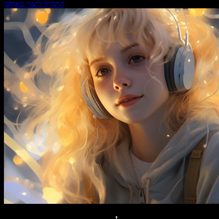
התחילו ליצור באולפן