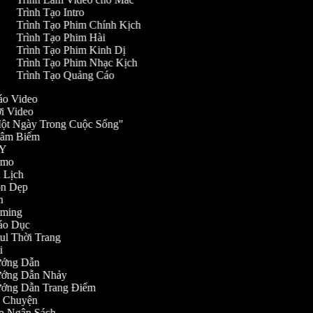
Trình Tạo Intro
Trình Tạo Phim Chính Kịch
Trình Tạo Phim Hài
Trình Tạo Phim Kinh Dị
Trình Tạo Phim Nhạc Kịch
Trình Tạo Quảng Cáo
Cáo Video
ời Video
"Một Ngày Trong Cuộc Sống"
Châm Biếm
DIY
Demo
u Lịch
Dọn Dẹp
an
Gaming
iáo Dục
aul Thời Trang
ài
Hướng Dẫn
Hướng Dẫn Nhảy
Hướng Dẫn Trang Điểm
Kể Chuyện
Lập Ngân Sách