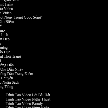
ồng Tiếng
Cáo Video
ời Video
"Một Ngày Trong Cuộc Sống"
Châm Biếm
DIY
Demo
u Lịch
Dọn Dẹp
an
Gaming
iáo Dục
aul Thời Trang
ài
Hướng Dẫn
Hướng Dẫn Nhảy
Hướng Dẫn Trang Điểm
Kể Chuyện
Lập Ngân Sách
ồng Tiếng
Trình Tạo Video Lời Bài Hát
Trình Tạo Video Nghệ Thuật
Trình Tạo Video Parody
Trình Tạo Video Phim Ngắn