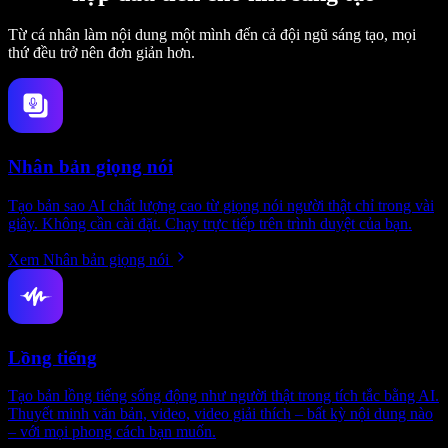
Từ cá nhân làm nội dung một mình đến cả đội ngũ sáng tạo, mọi
thứ đều trở nên đơn giản hơn.
Nhân bản giọng nói
Tạo bản sao AI chất lượng cao từ giọng nói người thật chỉ trong vài
giây. Không cần cài đặt. Chạy trực tiếp trên trình duyệt của bạn.
Xem Nhân bản giọng nói
Lồng tiếng
Tạo bản lồng tiếng sống động như người thật trong tích tắc bằng AI.
Thuyết minh văn bản, video, video giải thích – bất kỳ nội dung nào
– với mọi phong cách bạn muốn.