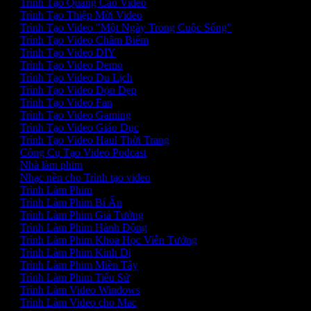
Trình Tạo Quảng Cáo Video
Trình Tạo Thiệp Mời Video
Trình Tạo Video "Một Ngày Trong Cuộc Sống"
Trình Tạo Video Châm Biếm
Trình Tạo Video DIY
Trình Tạo Video Demo
Trình Tạo Video Du Lịch
Trình Tạo Video Dọn Dẹp
Trình Tạo Video Fan
Trình Tạo Video Gaming
Trình Tạo Video Giáo Dục
Trình Tạo Video Haul Thời Trang
Công Cụ Tạo Video Podcast
Nhà làm phim
Nhạc nền cho Trình tạo video
Trình Làm Phim
Trình Làm Phim Bí Ẩn
Trình Làm Phim Giả Tưởng
Trình Làm Phim Hành Động
Trình Làm Phim Khoa Học Viễn Tưởng
Trình Làm Phim Kinh Dị
Trình Làm Phim Miền Tây
Trình Làm Phim Tiểu Sử
Trình Làm Video Windows
Trình Làm Video cho Mac