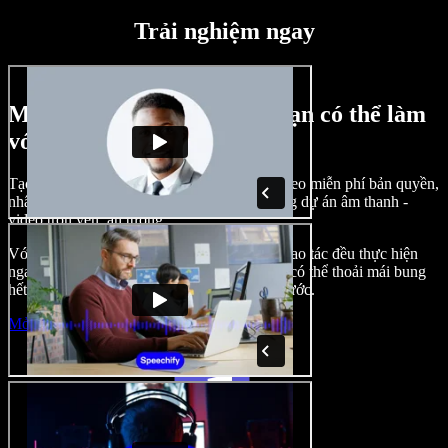
Trải nghiệm ngay
Một vài ví dụ về những gì bạn có thể làm
với Speechify Studio
Tạo lồng tiếng, chèn hình ảnh, âm thanh, video miễn phí bản quyền,
nhân bản giọng nói của bạn để tạo nên những dự án âm thanh -
video trọn vẹn, ấn tượng.
Với giao diện trực quan, dễ làm quen, mọi thao tác đều thực hiện
ngay trên trình duyệt, nhà sáng tạo nội dung có thể thoải mái bung
hết ý tưởng mà không còn bị bó buộc như trước.
Mở Studio