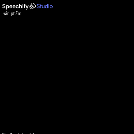
Viết nhanh gấp 5 lần với tính năng nhập bằng giọng nói
Sản phẩm
Tìm hiểu thêm