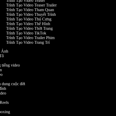
Trình Tạo Video Teaser
Trình Tạo Video Teaser Trailer
Trình Tạo Video Tham Quan
Trình Tạo Video Thuyết Trình
Trình Tạo Video Thú Cưng
Trình Tạo Video Thể Hình
Trình Tạo Video Thời Trang
Trình Tạo Video TikTok
Trình Tạo Video Trailer Phim
Trình Tạo Video Trang Trí
Từ Ảnh
Ô Tô
ng tiếng video
him
deo
ân dung cuộc đời
 đình
Video
nh
m Reels
nboxing