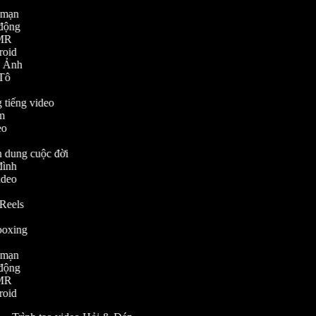
ng mạn
ự động
ASMR
droid
Từ Ảnh
Ô Tô
ng tiếng video
him
deo
ân dung cuộc đời
 đình
Video
nh
m Reels
nboxing
ng mạn
ự động
ASMR
droid