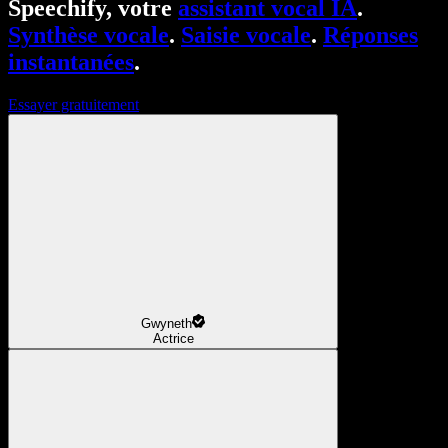
Speechify, votre
assistant vocal IA
.
Synthèse vocale
.
Saisie vocale
.
Réponses
instantanées
.
Essayer gratuitement
Gwyneth
Actrice