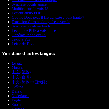
Synthèse vocale anime
Modificateur de voix IA
Lecteur audio PDF
Google Docs peut-il lire du texte à voix haute ?
Extension Chrome de synthèse vocale
Synthèse vocale en hindi
Lecture de PDF à voix haute
Générateur de voix IA
Texto a Voz
Leitor de Texto
Voir dans d’autres langues
العربية
Magyar
中文 (简体)
中文 (台灣)
中文 (简体 中国大陆)
Čeština
Dansk
Nederlands
English
Suomi
Deutsch