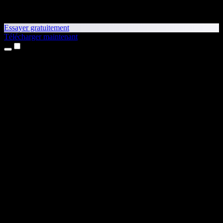
Essayer gratuitement
Télécharger maintenant
Produits
Synthèse vocale
Apps iPhone et iPad
App Android
Extension Chrome
Extension Edge
Application web
App Mac
App Windows