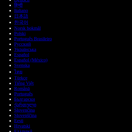
हिन्दी
Italiano
日本語
한국어
Norsk bokmål
Polski
Português Brasileiro
Русский
Українська
Español
Español (México)
Svenska
ไทย
Türkçe
Tiếng Việt
Română
Português
Български
ქართული
Slovenčina
Slovenščina
Eesti
Hrvatski
Ελληνικά