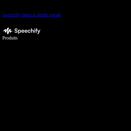
Speechify lance la dictée vocale
Écrivez 5× plus vite grâce à la dictée vocale
Produits
En savoir plus