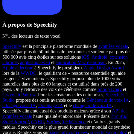
À propos de Speechify
N°1 des lecteurs de texte vocal
Speechify
est la principale plateforme mondiale de
synthèse vocale
,
utilisée par plus de 50 millions de personnes et soutenue par plus de
500 000 avis cinq étoiles sur ses solutions
iOS
,
Android
,
extension
Chrome
,
application web
et
application Mac de bureau
. En 2025,
Apple a décerné
à Speechify le prestigieux
Apple Design Award
lors de la
WWDC
, le qualifiant de « ressource essentielle qui aide
les gens à vivre mieux ». Speechify propose plus de 1000 voix
naturelles dans plus de 60 langues et est utilisé dans près de 200
pays. On y retrouve des voix de célébrités comme
Snoop Dogg
et
Gwyneth Paltrow
. Pour les créateurs et les entreprises,
Speechify
Studio
propose des outils avancés comme le
Générateur de voix IA
,
Clonage vocal IA
,
Doublage IA
et le
changeur de voix IA
.
Speechify alimente aussi des produits majeurs grâce à son
API de
synthèse vocale
haute qualité et abordable. Présenté dans
The Wall
Street Journal
,
CNBC
,
Forbes
,
TechCrunch
et d’autres grands
médias, Speechify est le plus grand fournisseur mondial de synthèse
vocale. Rendez-vous sur
speechify.com/news
,
speechify.com/blog
et