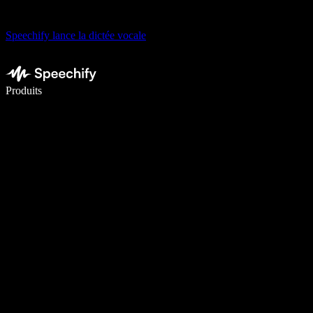
Speechify lance la dictée vocale
Écrivez 5× plus vite grâce à la dictée vocale
Produits
En savoir plus