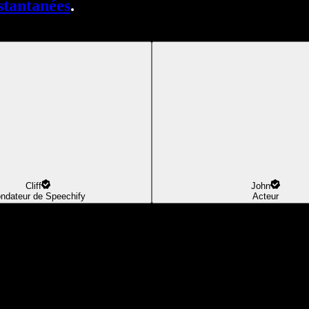
stantanées
.
Cliff
John
ndateur de Speechify
Acteur