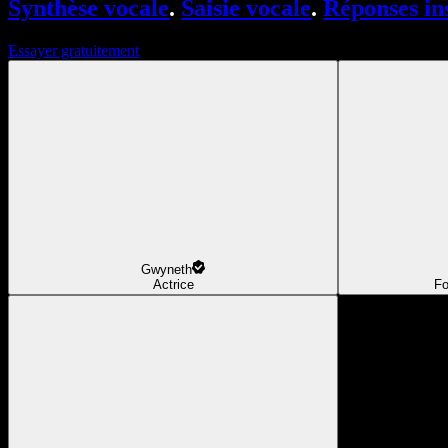
Synthèse vocale
.
Saisie vocale
.
Réponses in
Essayer gratuitement
Gwyneth
Actrice
Fo