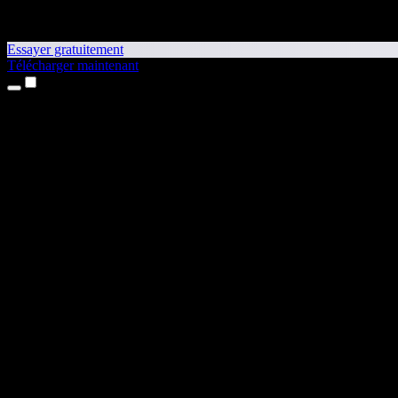
Essayer gratuitement
Télécharger maintenant
Produits
Synthèse vocale
Apps iPhone et iPad
App Android
Extension Chrome
Extension Edge
Application web
App Mac
App Windows