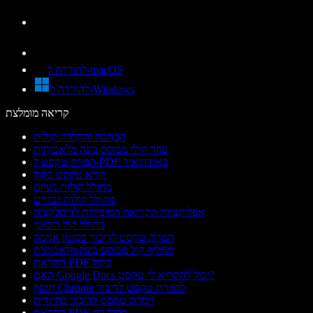
להורדה ל-macOS
להורדה ל-Windows
קריאה מומלצת
הכתבה והקלדה קולית
עוזר קולי מבוסס בינה מלאכותית
המרת טקסט ל-PDF באנדרואיד
קורא טקסט בקול
מחולל קולות נשיים
מחולל קולות גבריים
אפליקציות הקריאה המובילות לדיסלקציה
מחולל קול רובוטי
המרת טקסט לדיבור בסגנון אנימה
מחליף קול מבוסס בינה מלאכותית
הקראת PDF בקול
האם Google Docs יכול להקריא לי טקסט?
תוסף Chrome להמרת טקסט לדיבור
המרת טקסט לדיבור בהינדית
הקראת PDF בקול רם