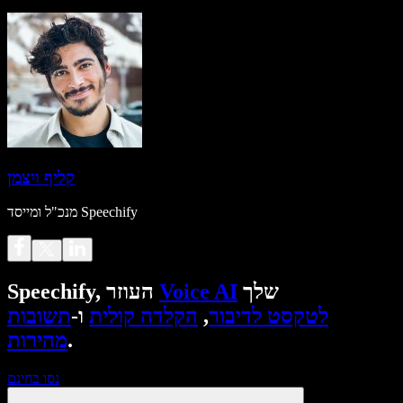
קליף ויצמן
מנכ"ל ומייסד Speechify
שלך
Voice AI
Speechify, העוזר
לטקסט לדיבור
,
הקלדה קולית
ו-
תשובות
.
מהירות
נסו בחינם