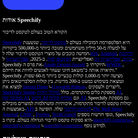
אודות Speechify
הקורא הטוב בעולם לטקסט לדיבור
היא הפלטפורמה המובילה בעולם ל
טקסט לדיבור
, שנשענת
Speechify
על למעלה מ-50 מיליון משתמשים ומגובה ביותר מ-500,000 ביקורות
הרחבת
,
Android
,
iOS
חמישה כוכבים על מוצרי הטקסט לדיבור שלה ל-
כרום
,
אפליקציית ווב
ואפליקציית
דסקטופ למק
. ב-2025,
אפל העניקה
ל-
,
WWDC
היוקרתי ב-
Apple Design Award
Speechify את פרס ה-
ותיארה אותה כ"משאב חיוני שעוזר לאנשים לחיות את חייהם."
Speechify מציעה יותר מ-1,000 קולות טבעיים ביותר מ-60 שפות,
ונמצאת בשימוש כמעט ב-200 מדינות. בין קולות הסלבריטאים ניתן
. ליוצרים ולעסקים,
Gwyneth Paltrow
ו-
Snoop Dogg
למצוא את
,
מחולל קולות AI
מספקת כלים מתקדמים, כולל
Speechify Studio
. Speechify גם מספקת
מחליף קולות AI
וגם
דיבוב AI
,
שיבוטי קול AI
יכולות טקסט לדיבור מתקדמות, איכותיות ומשתלמות למוצרים מובילים
The Wall Street
שלה. הופיעה ב-
API לטקסט לדיבור
באמצעות ה-
וגופי חדשות נוספים, Speechify
TechCrunch
,
Forbes
,
CNBC
,
Journal
,
speechify.com/news
היא ספקית טקסט לדיבור הגדולה בעולם. בקרו ב-
למידע נוסף.
speechify.com/press
ו-
speechify.com/blog