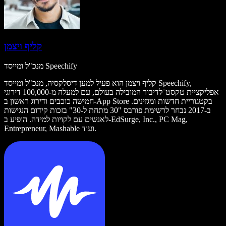
קליף ויצמן
מנכ"ל ומייסד Speechify
קליף ויצמן הוא פעיל למען דיסלקסיה, מנכ"ל ומייסד Speechify,
אפליקציית טקסט־לדיבור המובילה בעולם, עם למעלה מ-100,000 דירוגי
חמישה כוכבים ודירוג ראשון ב-App Store בקטגוריית חדשות ומגזינים.
ב-2017 נבחר לרשימת פורבס "30 מתחת ל-30" בזכות קידום הנגישות
לאנשים עם לקויות למידה. הופיע ב-EdSurge, Inc., PC Mag,
Entrepreneur, Mashable ועוד.