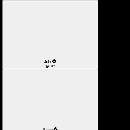
John
שחקן
Snoop