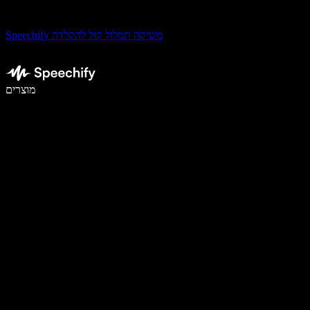
Speechify משיקה תמלול קול להקלדה
לכתוב פי 5 מהר יותר עם הכתבה קולית
מוצרים
למידע נוסף