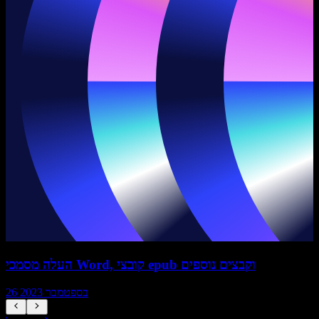
העלה מסמכי Word, קובצי epub וקבצים נוספים
26 בספטמבר 2023