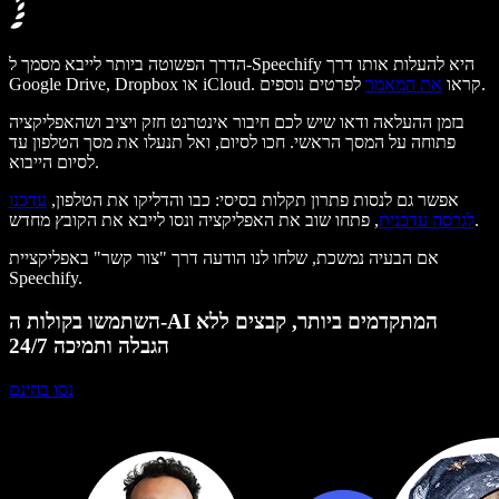
הדרך הפשוטה ביותר לייבא מסמך ל-Speechify היא להעלות אותו דרך
לפרטים נוספים.
Google Drive, Dropbox או iCloud. קראו
את המאמר
בזמן ההעלאה ודאו שיש לכם חיבור אינטרנט חזק ויציב ושהאפליקציה
פתוחה על המסך הראשי. חכו לסיום, ואל תנעלו את מסך הטלפון עד
לסיום הייבוא.
אפשר גם לנסות פתרון תקלות בסיסי: כבו והדליקו את הטלפון,
עדכנו
, פתחו שוב את האפליקציה ונסו לייבא את הקובץ מחדש.
לגרסה עדכנית
אם הבעיה נמשכת, שלחו לנו הודעה דרך "
צור קשר
" באפליקציית
Speechify.
השתמשו בקולות ה-AI המתקדמים ביותר, קבצים ללא
הגבלה ותמיכה 24/7
נסו בחינם