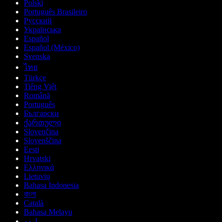
Polski
Português Brasileiro
Русский
Українська
Español
Español (México)
Svenska
ไทย
Türkçe
Tiếng Việt
Română
Português
Български
ქართული
Slovenčina
Slovenščina
Eesti
Hrvatski
Ελληνικά
Lietuvių
Bahasa Indonesia
বাংলা
Català
Bahasa Melayu
اردو