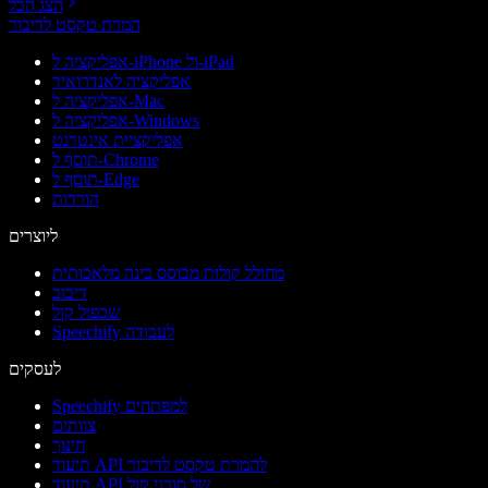
הצג הכל
המרת טקסט לדיבור
אפליקציה ל-iPhone ול-iPad
אפליקציה לאנדרואיד
אפליקציה ל-Mac
אפליקציה ל-Windows
אפליקציית אינטרנט
תוסף ל-Chrome
תוסף ל-Edge
הורדות
ליוצרים
מחולל קולות מבוסס בינה מלאכותית
דיבוב
שכפול קול
Speechify לעבודה
לעסקים
Speechify למפתחים
צוותים
חינוך
תיעוד API להמרת טקסט לדיבור
תיעוד API של סוכני קול