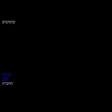
שימושים
הורדה
API
החברה