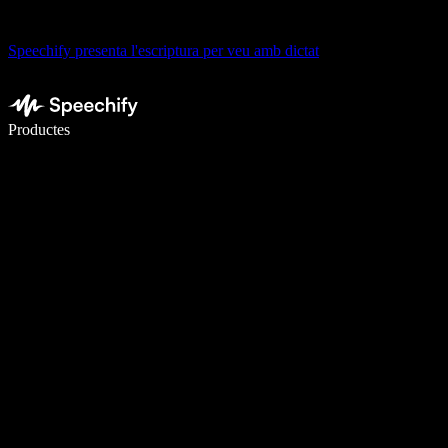
Speechify presenta l'escriptura per veu amb dictat
Escriu 5× més ràpid amb la veu
Productes
Més informació