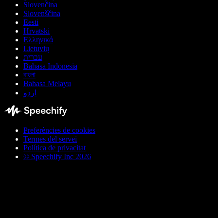
Slovenčina
Slovenščina
Eesti
Hrvatski
Ελληνικά
Lietuvių
עברית
Bahasa Indonesia
বাংলা
Bahasa Melayu
اردو
Preferències de cookies
Termes del servei
Política de privacitat
© Speechify Inc 2026