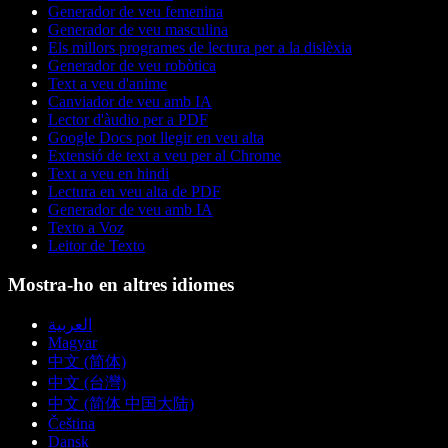
Generador de veu femenina
Generador de veu masculina
Els millors programes de lectura per a la dislèxia
Generador de veu robòtica
Text a veu d'anime
Canviador de veu amb IA
Lector d'àudio per a PDF
Google Docs pot llegir en veu alta
Extensió de text a veu per al Chrome
Text a veu en hindi
Lectura en veu alta de PDF
Generador de veu amb IA
Texto a Voz
Leitor de Texto
Mostra-ho en altres idiomes
العربية
Magyar
中文 (简体)
中文 (台灣)
中文 (简体 中国大陆)
Čeština
Dansk