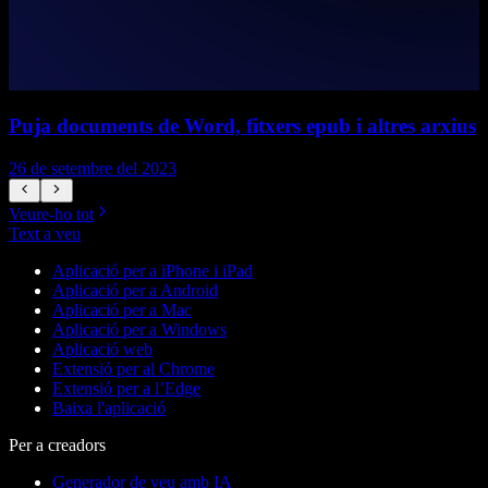
Puja documents de Word, fitxers epub i altres arxius
26 de setembre del 2023
2
Veure-ho tot
Text a veu
Aplicació per a iPhone i iPad
Aplicació per a Android
Aplicació per a Mac
Aplicació per a Windows
Aplicació web
Extensió per al Chrome
Extensió per a l’Edge
Baixa l'aplicació
Per a creadors
Generador de veu amb IA