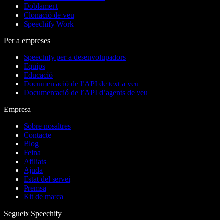
Doblament
Clonació de veu
Speechify Work
Per a empreses
Speechify per a desenvolupadors
Equips
Educació
Documentació de l’API de text a veu
Documentació de l’API d’agents de veu
Empresa
Sobre nosaltres
Contacte
Blog
Feina
Afiliats
Ajuda
Estat del servei
Premsa
Kit de marca
Segueix Speechify