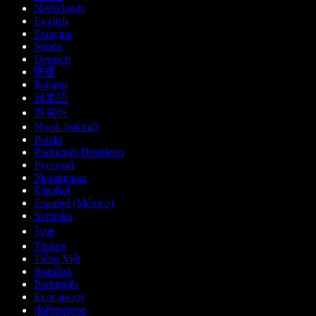
Nederlands
English
Français
Suomi
Deutsch
हिन्दी
Italiano
日本語
한국어
Norsk bokmål
Polski
Português Brasileiro
Русский
Українська
Español
Español (México)
Svenska
ไทย
Türkçe
Tiếng Việt
Română
Português
Български
ქართული