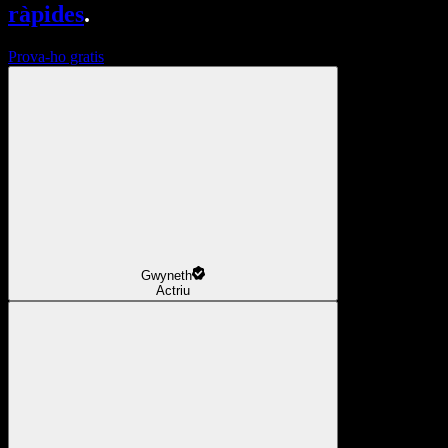
ràpides
.
Prova-ho gratis
Gwyneth
Actriu