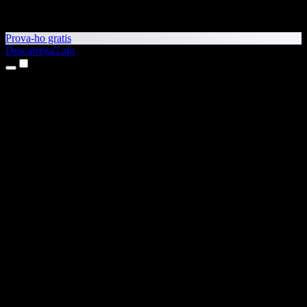
Prova-ho gratis
Descarrega'l ara
Productes
Text a veu
Aplicacions per a iPhone i iPad
Aplicació per a Android
Extensió per al Chrome
Extensió per a l'Edge
Aplicació web
Aplicació per al Mac
Aplicació per al Windows