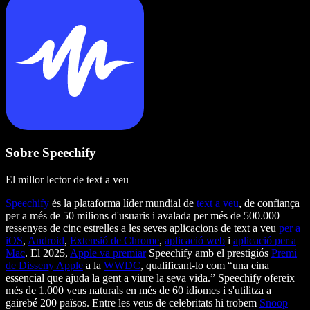
Sobre Speechify
El millor lector de text a veu
Speechify
és la plataforma líder mundial de
text a veu
, de confiança
per a més de 50 milions d'usuaris i avalada per més de 500.000
ressenyes de cinc estrelles a les seves aplicacions de text a veu
per a
iOS
,
Android
,
Extensió de Chrome
,
aplicació web
i
aplicació per a
Mac
. El 2025,
Apple va premiar
Speechify amb el prestigiós
Premi
de Disseny Apple
a la
WWDC
, qualificant-lo com “una eina
essencial que ajuda la gent a viure la seva vida.” Speechify ofereix
més de 1.000 veus naturals en més de 60 idiomes i s'utilitza a
gairebé 200 països. Entre les veus de celebritats hi trobem
Snoop