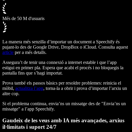
Més de 50 M d'usuaris
La manera més senzilla d’importar un document a Speechify és
pujant-lo des de Google Drive, DropBox o iCloud. Consulta aquest
article
per a més detalls.
Assegura’t de tenir una connexió a internet estable i que l’app
estigui en primer pla. Espera que acabi el procés i no bloquegis la
pantalla fins que s’hagi importat.
Prova també els passos bàsics per resoldre problemes: reinicia el
mòbil,
actualitza l’app
, torna-la a obrir i prova d’importar l’arxiu un
altre cop.
Si el problema continua, envia’ns un missatge des de "
Envia’ns un
missatge
" a l’app Speechify.
Gaudeix de les veus amb IA més avançades, arxius
il·limitats i suport 24/7