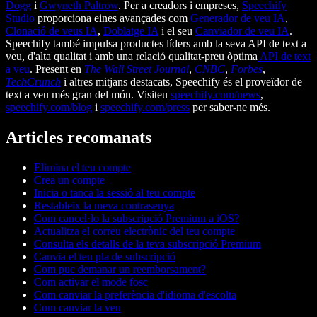
Dogg
i
Gwyneth Paltrow
. Per a creadors i empreses,
Speechify
Studio
proporciona eines avançades com
Generador de veu IA
,
Clonació de veus IA
,
Doblatge IA
i el seu
Canviador de veu IA
.
Speechify també impulsa productes líders amb la seva API de text a
veu, d'alta qualitat i amb una relació qualitat-preu òptima
API de text
a veu
. Present en
The Wall Street Journal
,
CNBC
,
Forbes
,
TechCrunch
i altres mitjans destacats, Speechify és el proveïdor de
text a veu més gran del món. Visiteu
speechify.com/news
,
speechify.com/blog
i
speechify.com/press
per saber-ne més.
Articles recomanats
Elimina el teu compte
Crea un compte
Inicia o tanca la sessió al teu compte
Restableix la meva contrasenya
Com cancel·lo la subscripció Premium a iOS?
Actualitza el correu electrònic del teu compte
Consulta els detalls de la teva subscripció Premium
Canvia el teu pla de subscripció
Com puc demanar un reemborsament?
Com activar el mode fosc
Com canviar la preferència d'idioma d'escolta
Com canviar la veu