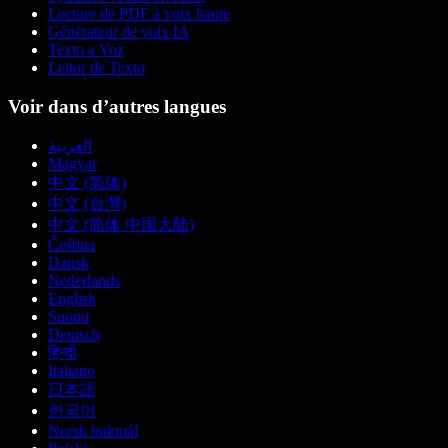
Lecture de PDF à voix haute
Générateur de voix IA
Texto a Voz
Leitor de Texto
Voir dans d’autres langues
العربية
Magyar
中文 (简体)
中文 (台灣)
中文 (简体 中国大陆)
Čeština
Dansk
Nederlands
English
Suomi
Deutsch
हिन्दी
Italiano
日本語
한국어
Norsk bokmål