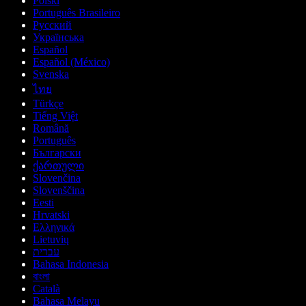
Polski
Português Brasileiro
Русский
Українська
Español
Español (México)
Svenska
ไทย
Türkçe
Tiếng Việt
Română
Português
Български
ქართული
Slovenčina
Slovenščina
Eesti
Hrvatski
Ελληνικά
Lietuvių
עברית
Bahasa Indonesia
বাংলা
Català
Bahasa Melayu