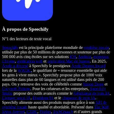
À propos de Speechify
N°1 des lecteurs de texte vocal
Speechify
est la principale plateforme mondiale de
synthèse vocale
,
utilisée par plus de 50 millions de personnes et soutenue par plus de
500 000 avis cinq étoiles sur ses solutions
iOS
,
Android
,
extension
Chrome
,
application web
et
application Mac de bureau
. En 2025,
Apple a décerné
à Speechify le prestigieux
Apple Design Award
lors de la
WWDC
, le qualifiant de « ressource essentielle qui aide
les gens à vivre mieux ». Speechify propose plus de 1000 voix
naturelles dans plus de 60 langues et est utilisé dans près de 200
pays. On y retrouve des voix de célébrités comme
Snoop Dogg
et
Gwyneth Paltrow
. Pour les créateurs et les entreprises,
Speechify
Studio
propose des outils avancés comme le
Générateur de voix IA
,
Clonage vocal IA
,
Doublage IA
et le
changeur de voix IA
.
Speechify alimente aussi des produits majeurs grâce à son
API de
synthèse vocale
haute qualité et abordable. Présenté dans
The Wall
Street Journal
,
CNBC
,
Forbes
,
TechCrunch
et d’autres grands