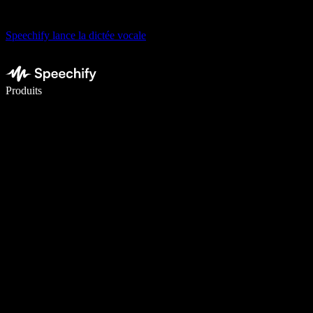
Speechify lance la dictée vocale
Écrivez 5× plus vite grâce à la dictée vocale
Produits
En savoir plus