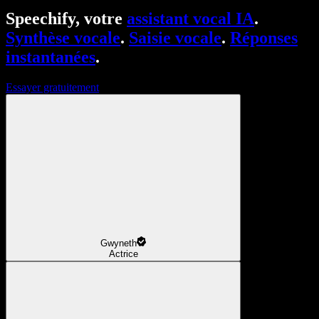
Speechify, votre
assistant vocal IA
.
Synthèse vocale
.
Saisie vocale
.
Réponses
instantanées
.
Essayer gratuitement
Gwyneth
Actrice