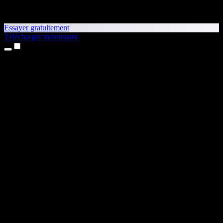
Essayer gratuitement
Télécharger maintenant
Produits
Synthèse vocale
Apps iPhone et iPad
App Android
Extension Chrome
Extension Edge
Application web
App Mac
App Windows