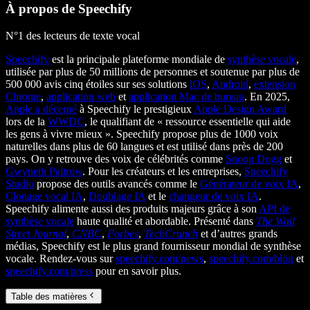
À propos de Speechify
N°1 des lecteurs de texte vocal
Speechify
est la principale plateforme mondiale de
synthèse vocale
,
utilisée par plus de 50 millions de personnes et soutenue par plus de
500 000 avis cinq étoiles sur ses solutions
iOS
,
Android
,
extension
Chrome
,
application web
et
application Mac de bureau
. En 2025,
Apple a décerné
à Speechify le prestigieux
Apple Design Award
lors de la
WWDC
, le qualifiant de « ressource essentielle qui aide
les gens à vivre mieux ». Speechify propose plus de 1000 voix
naturelles dans plus de 60 langues et est utilisé dans près de 200
pays. On y retrouve des voix de célébrités comme
Snoop Dogg
et
Gwyneth Paltrow
. Pour les créateurs et les entreprises,
Speechify
Studio
propose des outils avancés comme le
Générateur de voix IA
,
Clonage vocal IA
,
Doublage IA
et le
changeur de voix IA
.
Speechify alimente aussi des produits majeurs grâce à son
API de
synthèse vocale
haute qualité et abordable. Présenté dans
The Wall
Street Journal
,
CNBC
,
Forbes
,
TechCrunch
et d’autres grands
médias, Speechify est le plus grand fournisseur mondial de synthèse
vocale. Rendez-vous sur
speechify.com/news
,
speechify.com/blog
et
speechify.com/press
pour en savoir plus.
Table des matières