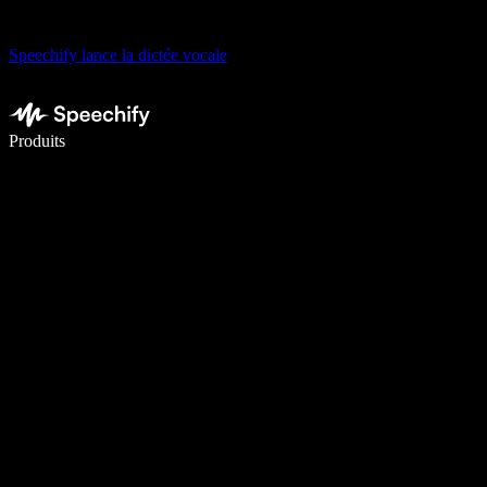
Speechify lance la dictée vocale
Écrivez 5× plus vite grâce à la dictée vocale
Produits
En savoir plus