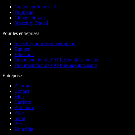
Générateur de voix IA
Doublage
Clonage de voix
Speechify Travail
Pour les entreprises
Speechify pour les développeurs
Équipes
Éducation
Documentation de l’API de synthèse vocale
Documentation de l’API des agents vocaux
Entreprise
À propos
Contact
Blog
Carrières
Affiliation
Aide
Statut
Presse
Kit média