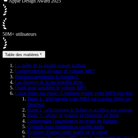
Apple Design Award 2025
50M+ utilisateurs
Table des matières
La quête de la qualité sonore parfaite
Comprendre les niveaux de volume MP3
Pourquoi augmenter le volume ?
Les dangers de la sur-amplification
Outils pour amplifier le volume MP3
Guide étape par étape : Comment rendre votre MP3 plus fort
Étape 1 : téléchargez votre MP3 sur Google Drive ou
Dropbox
Étape 2 : sélectionnez le fichier et accédez aux options
Étape 3 : ajuster le volume et l'intensité en ligne
Comprendre l'encodage et les types de fichiers
Conseils pour maintenir la qualité audio
Explorer d'autres outils basés sur le cloud
Améliorer le volume MP3 avec la commodité du cloud