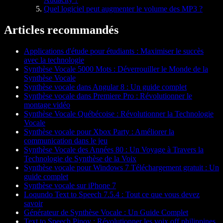
Quel logiciel peut augmenter le volume des MP3 ?
Articles recommandés
Applications d'étude pour étudiants : Maximiser le succès
avec la technologie
Synthèse Vocale 5000 Mots : Déverrouiller le Monde de la
Synthèse Vocale
Synthèse vocale dans Angular 8 : Un guide complet
Synthèse vocale dans Premiere Pro : Révolutionner le
montage vidéo
Synthèse Vocale Québécoise : Révolutionner la Technologie
Vocale
Synthèse vocale pour Xbox Party : Améliorer la
communication dans le jeu
Synthèse Vocale des Années 80 : Un Voyage à Travers la
Technologie de Synthèse de la Voix
Synthèse vocale pour Windows 7 Téléchargement gratuit : Un
guide complet
Synthèse vocale sur iPhone 7
Loqundo Text to Speech 7.5.4 : Tout ce que vous devez
savoir
Générateur de Synthèse Vocale : Un Guide Complet
Text to Speech Pinoy : Révolutionner les voix off philippines