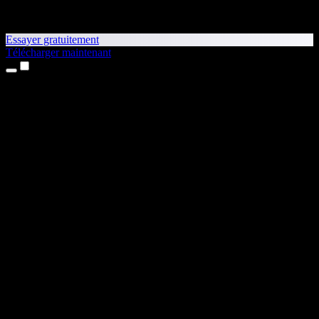
Essayer gratuitement
Télécharger maintenant
Produits
Synthèse vocale
Apps iPhone et iPad
App Android
Extension Chrome
Extension Edge
Application web
App Mac
App Windows