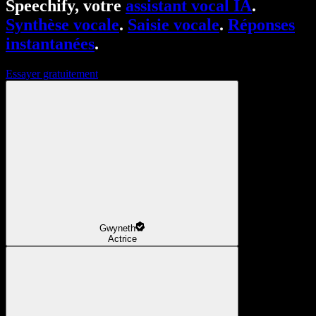
Speechify, votre
assistant vocal IA
.
Synthèse vocale
.
Saisie vocale
.
Réponses
instantanées
.
Essayer gratuitement
Gwyneth
Actrice