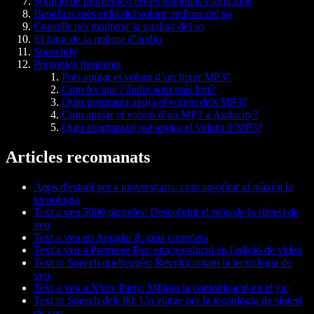
Solució de problemes: errors habituals i solucions
Beneficis més enllà del volum: millora del so
Consells per mantenir la qualitat del so
El futur de la millora d’àudio
Speechify
Preguntes freqüents
Pots apujar el volum d’un fitxer MP3?
Com fer que l’àudio soni més fort?
Quin programa apuja el volum dels MP3?
Com apujar el volum d’un MP3 a Audacity?
Quin programari pot apujar el volum d’MP3?
Articles recomanats
Apps d'estudi per a universitaris: com aprofitar al màxim la
tecnologia
Text a veu 5000 paraules: Descobrint el món de la síntesi de
veu
Text a veu en Angular 8: guia completa
Text a veu a Premiere Pro: una revolució en l'edició de vídeo
Text to Speech quebequès: Revolucionant la tecnologia de
veu
Text a veu a Xbox Party: Millora la comunicació en el joc
Text to Speech dels 80: Un viatge per la tecnologia de síntesi
de veu