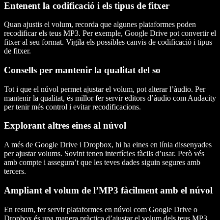
Entenent la codificació i els tipus de fitxer
Quan ajustis el volum, recorda que algunes plataformes poden
recodificar els teus MP3. Per exemple, Google Drive pot convertir el
fitxer al seu format. Vigila els possibles canvis de codificació i tipus
de fitxer.
Consells per mantenir la qualitat del so
Tot i que el núvol permet ajustar el volum, pot alterar l’àudio. Per
mantenir la qualitat, és millor fer servir editors d’àudio com Audacity
per tenir més control i evitar recodificacions.
Explorant altres eines al núvol
A més de Google Drive i Dropbox, hi ha eines en línia dissenyades
per ajustar volums. Sovint tenen interfícies fàcils d’usar. Però vés
amb compte i assegura’t que les teves dades siguin segures amb
tercers.
Ampliant el volum de l’MP3 fàcilment amb el núvol
En resum, fer servir plataformes en núvol com Google Drive o
Dropbox és una manera pràctica d’ajustar el volum dels teus MP3