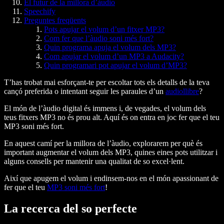
El futur de la millora d’àudio
Speechify
Preguntes freqüents
Pots apujar el volum d’un fitxer MP3?
Com fer que l’àudio soni més fort?
Quin programa apuja el volum dels MP3?
Com apujar el volum d’un MP3 a Audacity?
Quin programari pot apujar el volum d’MP3?
T’has trobat mai esforçant-te per escoltar tots els detalls de la teva
cançó preferida o intentant seguir les paraules d’un
audiollibre
?
El món de l’àudio digital és immens i, de vegades, el volum dels
teus fitxers MP3 no és prou alt. Aquí és on entra en joc fer que el teu
MP3 soni més fort.
En aquest camí per la millora de l’àudio, explorarem per què és
important augmentar el volum dels MP3, quines eines pots utilitzar i
alguns consells per mantenir una qualitat de so excel·lent.
Així que apugem el volum i endinsem-nos en el món apassionant de
fer que el teu
MP3 soni més fort
!
La recerca del so perfecte