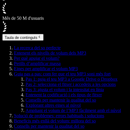
Més de 50 M d'usuaris
Taula de continguts
La recerca del so perfecte
Entenent els nivells de volum dels MP3
Per què apujar el volum?
Perills d’amplificar massa
Eines per amplificar el volum MP3
Guia pas a pas: com fer que el teu MP3 soni més fort
Pas 1: puja el teu MP3 a Google Drive o Dropbox
Pas 2: selecciona el fitxer i accedeix a les opcions
Pas 3: ajusta el volum i la intensitat en línia
Entenent la codificació i els tipus de fitxer
Consells per mantenir la qualitat del so
Explorant altres eines al núvol
Ampliant el volum de l’MP3 fàcilment amb el núvol
Solució de problemes: errors habituals i solucions
Beneficis més enllà del volum: millora del so
Consells per mantenir la qualitat del so