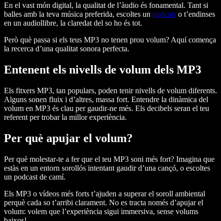
En el vast món digital, la qualitat de l’àudio és fonamental. Tant si
balles amb la teva música preferida, escoltes un
podcast
o t’endinses
en un audiollibre, la claredat del so ho és tot.
Però què passa si els teus MP3 no tenen prou volum? Aquí comença
la recerca d’una qualitat sonora perfecta.
Entenent els nivells de volum dels MP3
Els fitxers MP3, tan populars, poden tenir nivells de volum diferents.
Alguns sonen fluix i d’altres, massa fort. Entendre la dinàmica del
volum en MP3 és clau per gaudir-ne més. Els decibels seran el teu
referent per trobar la millor experiència.
Per què apujar el volum?
Per què molestar-te a fer que el teu MP3 soni més fort? Imagina que
estàs en un entorn sorollós intentant gaudir d’una cançó, o escoltes
un podcast de camí.
Els MP3 o vídeos més forts t’ajuden a superar el soroll ambiental
perquè cada so t’arribi clarament. No es tracta només d’apujar el
volum: volem que l’experiència sigui immersiva, sense volums
baixos!