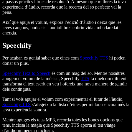
a passos pràctics i trucs de resolució. A mesura que millores la teva
experiència d’àudio, recorda que la recerca del so perfecte val la
pena.
Així que apuja el volum, explora l’edició d’àudio i deixa que les
teves cançons, podcasts i audiollibres cobrin vida amb claredat i
energia.
Speechify
Per acabar, és genial saber que eines com
Speechify TTS
hi poden
donar un plus.
Speechify Text-to-Speech
és com un mag del so. Mentre nosaltres
apugem el volum de la música, Speechify
TTS
fa quelcom diferent:
transforma el text escrit en veu i ofereix una nova manera de gaudir
dels continguts.
Tant si vols apujar el volum com experimentar el futur de l’àudio,
Speechify TTS
s’afegeix a la llista d’eines per millorar encara més la
teva experiència sonora.
Mentre apuges els teus MP3, recorda totes les bones opcions que
tens, inclosa la màgia que Speechify TTS aporta al teu viatge
d’àudio immersiu i inclusiu.