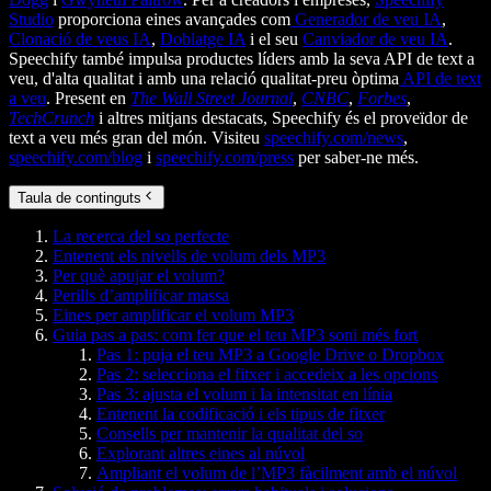
Studio
proporciona eines avançades com
Generador de veu IA
,
Clonació de veus IA
,
Doblatge IA
i el seu
Canviador de veu IA
.
Speechify també impulsa productes líders amb la seva API de text a
veu, d'alta qualitat i amb una relació qualitat-preu òptima
API de text
a veu
. Present en
The Wall Street Journal
,
CNBC
,
Forbes
,
TechCrunch
i altres mitjans destacats, Speechify és el proveïdor de
text a veu més gran del món. Visiteu
speechify.com/news
,
speechify.com/blog
i
speechify.com/press
per saber-ne més.
Taula de continguts
La recerca del so perfecte
Entenent els nivells de volum dels MP3
Per què apujar el volum?
Perills d’amplificar massa
Eines per amplificar el volum MP3
Guia pas a pas: com fer que el teu MP3 soni més fort
Pas 1: puja el teu MP3 a Google Drive o Dropbox
Pas 2: selecciona el fitxer i accedeix a les opcions
Pas 3: ajusta el volum i la intensitat en línia
Entenent la codificació i els tipus de fitxer
Consells per mantenir la qualitat del so
Explorant altres eines al núvol
Ampliant el volum de l’MP3 fàcilment amb el núvol