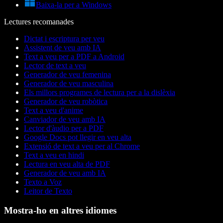
Baixa-la per a Windows
Lectures recomanades
Dictat i escriptura per veu
Assistent de veu amb IA
Text a veu per a PDF a Android
Lector de text a veu
Generador de veu femenina
Generador de veu masculina
Els millors programes de lectura per a la dislèxia
Generador de veu robòtica
Text a veu d'anime
Canviador de veu amb IA
Lector d'àudio per a PDF
Google Docs pot llegir en veu alta
Extensió de text a veu per al Chrome
Text a veu en hindi
Lectura en veu alta de PDF
Generador de veu amb IA
Texto a Voz
Leitor de Texto
Mostra-ho en altres idiomes