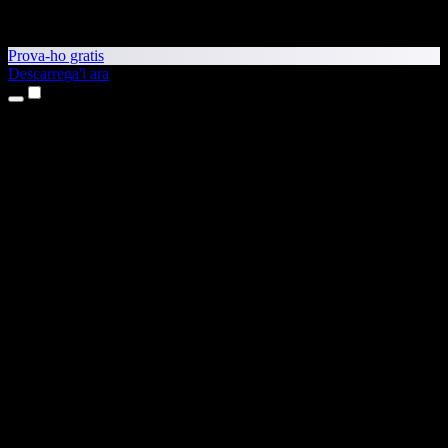
Prova-ho gratis
Descarrega'l ara
Productes
Text a veu
Aplicacions per a iPhone i iPad
Aplicació per a Android
Extensió per al Chrome
Extensió per a l'Edge
Aplicació web
Aplicació per al Mac
Aplicació per al Windows