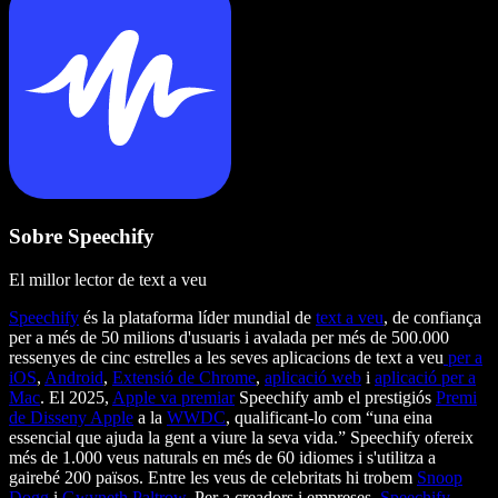
Sobre Speechify
El millor lector de text a veu
Speechify
és la plataforma líder mundial de
text a veu
, de confiança
per a més de 50 milions d'usuaris i avalada per més de 500.000
ressenyes de cinc estrelles a les seves aplicacions de text a veu
per a
iOS
,
Android
,
Extensió de Chrome
,
aplicació web
i
aplicació per a
Mac
. El 2025,
Apple va premiar
Speechify amb el prestigiós
Premi
de Disseny Apple
a la
WWDC
, qualificant-lo com “una eina
essencial que ajuda la gent a viure la seva vida.” Speechify ofereix
més de 1.000 veus naturals en més de 60 idiomes i s'utilitza a
gairebé 200 països. Entre les veus de celebritats hi trobem
Snoop
Dogg
i
Gwyneth Paltrow
. Per a creadors i empreses,
Speechify