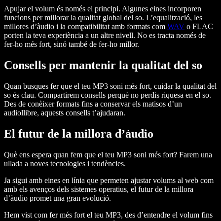
Apujar el volum és només el principi. Algunes eines incorporen
funcions per millorar la qualitat global del so. L’equalització, les
millores d’àudio i la compatibilitat amb formats com
WAV
o FLAC
porten la teva experiència a un altre nivell. No es tracta només de
fer-ho més fort, sinó també de fer-ho millor.
Consells per mantenir la qualitat del so
Quan busques fer que el teu MP3 soni més fort, cuidar la qualitat del
so és clau. Compartirem consells perquè no perdis riquesa en el so.
Des de conèixer formats fins a conservar els matisos d’un
audiollibre, aquests consells t’ajudaran.
El futur de la millora d’àudio
Què ens espera quan fem que el teu MP3 soni més fort? Farem una
ullada a noves tecnologies i tendències.
Ja sigui amb eines en línia que permeten ajustar volums al web com
amb els avenços dels sistemes operatius, el futur de la millora
d’àudio promet una gran evolució.
Hem vist com fer més fort el teu MP3, des d’entendre el volum fins