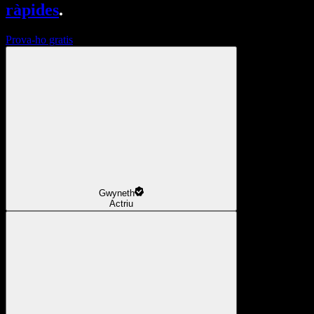
ràpides
.
Prova-ho gratis
Gwyneth
Actriu