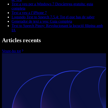
Text a veu per a Windows 7 Descàrrega gratuïta: guia
completa
Text a veu a l’iPhone 7
Loqundo Text to Speech 7.5.4: Tot el que has de saber
Generador de text a veu: Guia completa
Text to Speech Pinoy: Revolucionant la locució filipina amb
IA
Articles recents
Veure-ho tot