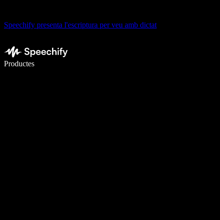
Speechify presenta l'escriptura per veu amb dictat
Escriu 5× més ràpid amb la veu
Productes
Més informació