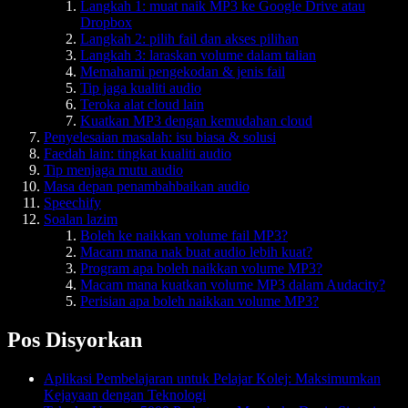
Langkah 1: muat naik MP3 ke Google Drive atau
Dropbox
Langkah 2: pilih fail dan akses pilihan
Langkah 3: laraskan volume dalam talian
Memahami pengekodan & jenis fail
Tip jaga kualiti audio
Teroka alat cloud lain
Kuatkan MP3 dengan kemudahan cloud
Penyelesaian masalah: isu biasa & solusi
Faedah lain: tingkat kualiti audio
Tip menjaga mutu audio
Masa depan penambahbaikan audio
Speechify
Soalan lazim
Boleh ke naikkan volume fail MP3?
Macam mana nak buat audio lebih kuat?
Program apa boleh naikkan volume MP3?
Macam mana kuatkan volume MP3 dalam Audacity?
Perisian apa boleh naikkan volume MP3?
Pos Disyorkan
Aplikasi Pembelajaran untuk Pelajar Kolej: Maksimumkan
Kejayaan dengan Teknologi