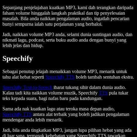
Sepanjang penjelajahan kuatkan MP3, kami dah terangkan daripada
faham volume hinggalah langkah praktikal dan tip penyelesaian
masalah. Bila anda naikkan pengalaman audio, ingatlah pencarian
bunyi sempurna ialah satu perjalanan yang berbaloi.
Jadi, naikkan volume MP3 anda, selami dunia suntingan audio, dan
nikmati lagu, podcast, serta buku audio anda dengan bunyi yang
lebih jelas dan hidup.
Speechify
Sebagai penutup jelajah menaikkan volume MP3, menarik untuk
tahu alat hebat seperti
Speechify TTS
boleh tambah sentuhan ekstra.
Speechify Text-to-Speech
ibarat tukang sihir dalam dunia audio.
Kalau tadi kita naikkan volume muzik, Speechify
TTS
pula tukar
teks kepada suara, bagi nafas baru pada kandungan.
Sama ada nak kuatkan lagu atau teroka masa depan audio,
Speechify TTS
antara alat terbaik yang boleh jadikan pengalaman
mendengar anda lebih menarik.
Jadi, bila anda tingkatkan MP3, jangan lupa pilihan hebat yang ada
di luar sana, termasuk kehebatan yang Speechify TTS tawarkan