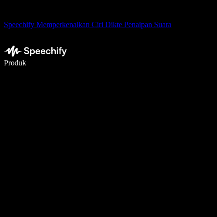
Speechify Memperkenalkan Ciri Dikte Penaipan Suara
Tulis 5× lebih pantas dengan menaip menggunakan suara
Produk
Ketahui Lebih Lanjut