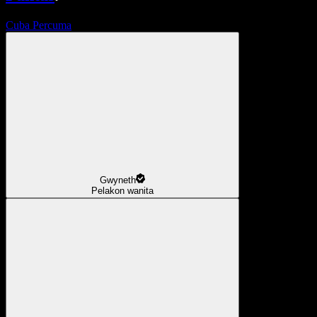
Cuba Percuma
Gwyneth
Pelakon wanita