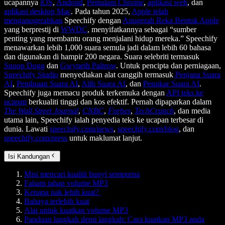
ucapannya
iOS
,
Android
,
Pemalam Chrome
,
aplikasi web
, dan
aplikasi desktop Mac
. Pada tahun 2025,
Apple telah
menganugerahkan
Speechify dengan
Anugerah Reka Bentuk Apple
yang berprestij di
WWDC
, menyifatkannya sebagai “sumber
penting yang membantu orang menjalani hidup mereka.” Speechify
menawarkan lebih 1,000 suara semula jadi dalam lebih 60 bahasa
dan digunakan di hampir 200 negara. Suara selebriti termasuk
Snoop Dogg
dan
Gwyneth Paltrow
. Untuk pencipta dan perniagaan,
Speechify Studio
menyediakan alat canggih termasuk
Penjana Suara
AI
,
Penduaan Suara AI
,
Alih Suara AI
, dan
Penukar Suara AI
.
Speechify juga memacu produk terkemuka dengan
API teks ke
ucapan
berkualiti tinggi dan kos efektif. Pernah dipaparkan dalam
The Wall Street Journal
,
CNBC
,
Forbes
,
TechCrunch
, dan media
utama lain, Speechify ialah penyedia teks ke ucapan terbesar di
dunia. Lawati
speechify.com/news
,
speechify.com/blog
, dan
speechify.com/press
untuk maklumat lanjut.
Isi Kandungan
Misi mencari kualiti bunyi sempurna
Faham tahap volume MP3
Kenapa nak lebih kuat?
Bahaya terlebih kuat
Alat untuk kuatkan volume MP3
Panduan langkah demi langkah: Cara kuatkan MP3 anda