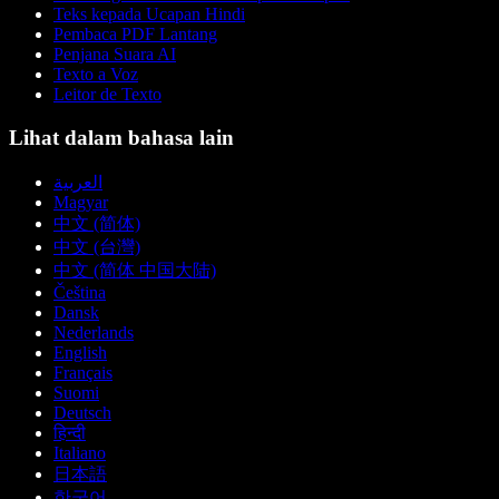
Teks kepada Ucapan Hindi
Pembaca PDF Lantang
Penjana Suara AI
Texto a Voz
Leitor de Texto
Lihat dalam bahasa lain
العربية
Magyar
中文 (简体)
中文 (台灣)
中文 (简体 中国大陆)
Čeština
Dansk
Nederlands
English
Français
Suomi
Deutsch
हिन्दी
Italiano
日本語
한국어