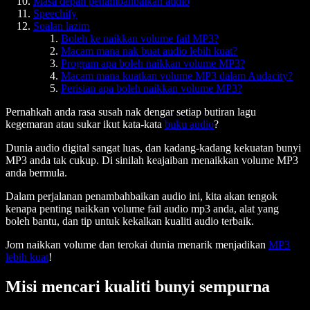
Masa depan penambahbaikan audio
Speechify
Soalan lazim
Boleh ke naikkan volume fail MP3?
Macam mana nak buat audio lebih kuat?
Program apa boleh naikkan volume MP3?
Macam mana kuatkan volume MP3 dalam Audacity?
Perisian apa boleh naikkan volume MP3?
Pernahkah anda rasa susah nak dengar setiap butiran lagu
kegemaran atau sukar ikut kata-kata
buku audio
?
Dunia audio digital sangat luas, dan kadang-kadang kekuatan bunyi
MP3 anda tak cukup. Di sinilah keajaiban menaikkan volume MP3
anda bermula.
Dalam perjalanan penambahbaikan audio ini, kita akan tengok
kenapa penting naikkan volume fail audio mp3 anda, alat yang
boleh bantu, dan tip untuk kekalkan kualiti audio terbaik.
Jom naikkan volume dan terokai dunia menarik menjadikan
MP3
lebih kuat
!
Misi mencari kualiti bunyi sempurna