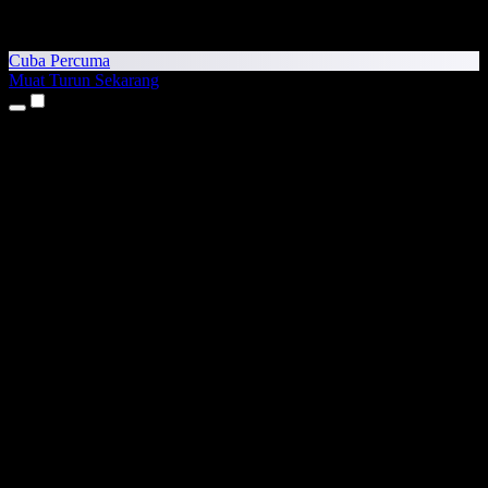
Cuba Percuma
Muat Turun Sekarang
Produk
Teks kepada Pertuturan
Aplikasi iPhone & iPad
Aplikasi Android
Sambungan Chrome
Sambungan Edge
Aplikasi Web
Aplikasi Mac
Aplikasi Windows