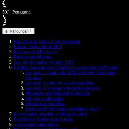
50J+ Pengguna
Isi Kandungan
Misi mencari kualiti bunyi sempurna
Faham tahap volume MP3
Kenapa nak lebih kuat?
Bahaya terlebih kuat
Alat untuk kuatkan volume MP3
Panduan langkah demi langkah: Cara kuatkan MP3 anda
Langkah 1: muat naik MP3 ke Google Drive atau
Dropbox
Langkah 2: pilih fail dan akses pilihan
Langkah 3: laraskan volume dalam talian
Memahami pengekodan & jenis fail
Tip jaga kualiti audio
Teroka alat cloud lain
Kuatkan MP3 dengan kemudahan cloud
Penyelesaian masalah: isu biasa & solusi
Faedah lain: tingkat kualiti audio
Tip menjaga mutu audio