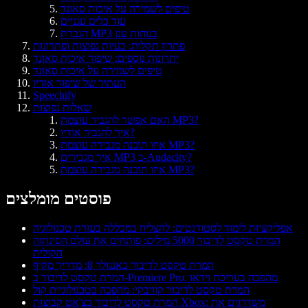
טיפים לשמירה על איכות סאונד
עוד כלים ענניים
הגברת MP3 בנוחות ענן
פתרון תקלות: בעיות נפוצות ופתרונות
יתרונות נוספים: שיפור איכות סאונד
טיפים לשמירה על איכות סאונד
העתיד של שיפור אודיו
Speechify
שאלות נפוצות
האם אפשר להגביר עוצמת MP3?
איך להגביר אודיו?
איזו תוכנה מגבירה עוצמת MP3?
איך מגבירים MP3 ב-Audacity?
איזו תוכנה מגבירה עוצמת MP3?
פוסטים מומלצים
אפליקציות לימוד לסטודנטים: להצליח במכללה בעזרת טכנולוגיה
המרת טקסט לדיבור 5000 מילים: פותחים את עולם הסינתזה
הקולית
המרת טקסט לדיבור באנגולר 8: מדריך מקיף
המרת טקסט לדיבור ב-Premiere Pro: מהפכה בעריכת וידאו
המרת טקסט לדיבור קוויבקי: מהפכה בטכנולוגיית קול
המרת טקסט לדיבור בצ'אט קבוצות Xbox: משדרגים את