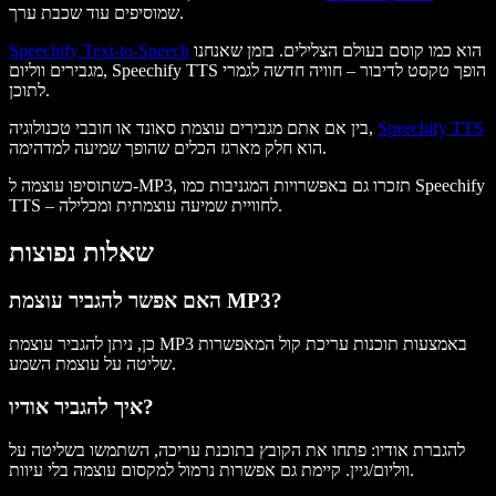
שמוסיפים עוד שכבת ערך.
הוא כמו קוסם בעולם הצלילים. בזמן שאנחנו
Speechify Text-to-Speech
מגבירים ווליום, Speechify TTS הופך טקסט לדיבור – חוויה חדשה לגמרי
לתוכן.
Speechify TTS
בין אם אתם מגבירים עוצמת סאונד או חובבי טכנולוגיה,
הוא חלק מארגז הכלים שהופך שמיעה למדהימה.
כשתוסיפו עוצמה ל-MP3, תזכרו גם באפשרויות המגניבות כמו Speechify
TTS – לחוויית שמיעה עוצמתית ומכלילה.
שאלות נפוצות
האם אפשר להגביר עוצמת MP3?
כן, ניתן להגביר עוצמת MP3 באמצעות תוכנות עריכת קול המאפשרות
שליטה על עוצמת השמע.
איך להגביר אודיו?
להגברת אודיו: פתחו את הקובץ בתוכנת עריכה, השתמשו בשליטה על
ווליום/גיין. קיימת גם אפשרות נרמול למקסום עוצמה בלי עיוות.