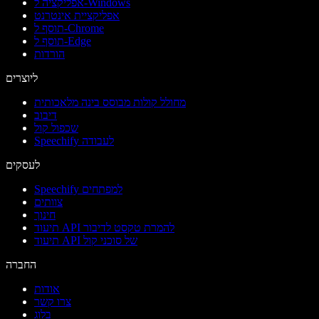
אפליקציה ל-Windows
אפליקציית אינטרנט
תוסף ל-Chrome
תוסף ל-Edge
הורדות
ליוצרים
מחולל קולות מבוסס בינה מלאכותית
דיבוב
שכפול קול
Speechify לעבודה
לעסקים
Speechify למפתחים
צוותים
חינוך
תיעוד API להמרת טקסט לדיבור
תיעוד API של סוכני קול
החברה
אודות
צרו קשר
בלוג