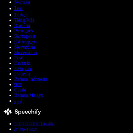
Svenska
ไทย
Türkçe
Tiếng Việt
Română
Português
Български
ქართული
Slovenčina
Slovenščina
Eesti
Hrvatski
Ελληνικά
Lietuvių
Bahasa Indonesia
বাংলা
Català
Bahasa Melayu
اردو
העדפות קובצי Cookie
תנאי השירות