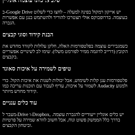
שלב 3: כוונו עוצמה אונליין
ב-Google Drive יש אייקון רמקול בפינה למעלה – לחצו כדי לשלוט
בעוצמה. בדרופבוקס אולי תצטרכו להוריד ולהשתמש בנגן עם אפשרות
הגברה.
הבנת קידוד וסוגי קבצים
כשמגבירים עוצמה בפלטפורמות האלה, חלקן עלולות לקודד מחדש את
הקובץ (דרייב לדוגמה ממיר לפורמט משלו). שימו לב לשינויים אפשריים
בקבצים.
טיפים לשמירה על איכות סאונד
פלטפורמות ענן קלות לשימוש, אבל יכולות לשנות את איכות הקול. כדי
לשמור על איכות, עדיף לעבוד עם תוכנות עריכה כמו Audacity ולמנוע
קידוד מחדש מיותר.
עוד כלים ענניים
מעבר ל-Drive ו-Dropbox, יש כלים אונליין ייעודיים להגברת עוצמה.
בדרך כלל הממשק פשוט ונוח, אבל חשוב לוודא שמירה על פרטיות
וביטחון הקבצים.