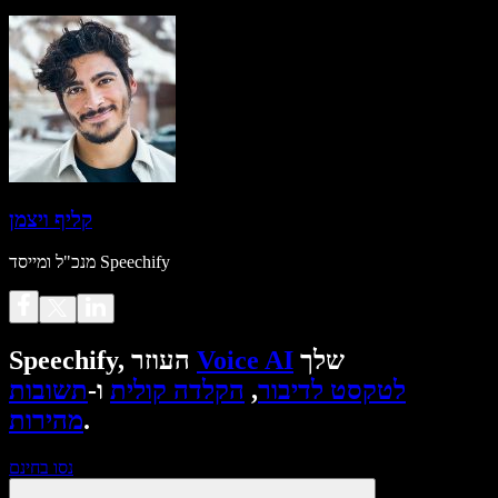
קליף ויצמן
מנכ"ל ומייסד Speechify
שלך
Voice AI
Speechify, העוזר
לטקסט לדיבור
,
הקלדה קולית
ו-
תשובות
.
מהירות
נסו בחינם