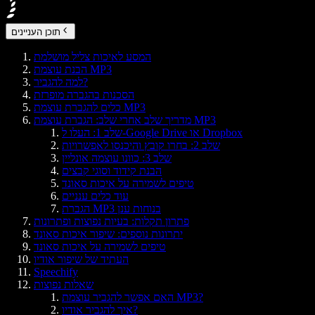
תוכן העניינים
המסע לאיכות צליל מושלמת
הבנת עוצמת MP3
למה להגביר?
הסכנות בהגברה מופרזת
כלים להגברת עוצמת MP3
מדריך שלב אחרי שלב: הגברת עוצמת MP3
שלב 1: העלו ל-Google Drive או Dropbox
שלב 2: בחרו קובץ והיכנסו לאפשרויות
שלב 3: כוונו עוצמה אונליין
הבנת קידוד וסוגי קבצים
טיפים לשמירה על איכות סאונד
עוד כלים ענניים
הגברת MP3 בנוחות ענן
פתרון תקלות: בעיות נפוצות ופתרונות
יתרונות נוספים: שיפור איכות סאונד
טיפים לשמירה על איכות סאונד
העתיד של שיפור אודיו
Speechify
שאלות נפוצות
האם אפשר להגביר עוצמת MP3?
איך להגביר אודיו?