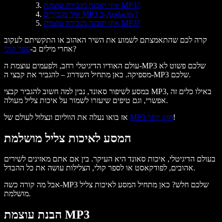
איזו תוכנה מגבירה עוצמת MP3?
איך מגבירים MP3 ב-Audacity?
איזו תוכנה מגבירה עוצמת MP3?
קרה לכם שהתאמצתם לשמוע את השיר האהוב או התקשיתם לעקוב
?
אחרי מילים ב-
ספר קולי
עולם האודיו הדיגיטלי רחב, ולפעמים עוצמת ה-MP3 שלכם פשוט לא
מספיקה. כאן מתחיל השדרוג – להגביר את קבצי ה-MP3 שלכם.
במסע לשיפור סאונד, נבין למה חשוב להגביר קבצי MP3, באילו כלים זה
אפשרי, וגם טיפים שיעזרו לשמור על איכות צליל מעולה.
!
MP3 חזק יותר
אז בואו נעלה את הווליום ונצלול לעולם של
המסע לאיכות צליל מושלמת
בעולם הדיגיטלי, איכות סאונד היא העיקר. בין אם אתם מאזינים לשירים
אהובים, לפודקאסט או לספר קולי, הצלילות עושה את כל ההבדל.
אבל מה קורה כשה-MP3 שלכם חלש? כאן מתחיל המסע לאיכות צליל
מושלמת.
הבנת עוצמת MP3