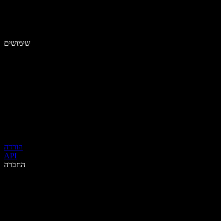
שימושים
הורדה
API
החברה