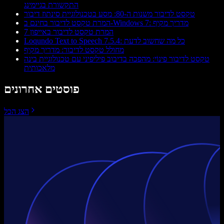
התקשורת בגיימינג
טקסט לדיבור משנות ה-80: מסע בטכנולוגיית סינתוז דיבור
המרת טקסט לדיבור בחינם ב-Windows 7: מדריך מקיף
המרת טקסט לדיבור באייפון 7
Loqundo Text to Speech 7.5.4: כל מה שחשוב לדעת
מחולל טקסט לדיבור: מדריך מקיף
טקסט לדיבור פינוֹי: מהפכה בדיבוב פיליפיני עם טכנולוגיית בינה
מלאכותית
פוסטים אחרונים
הצג הכל