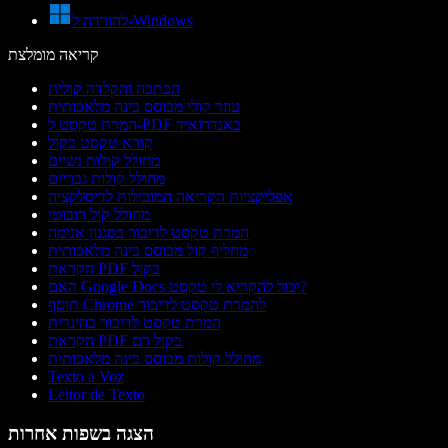
להורדה ל-Windows
קריאה מומלצת
הכתבה והקלדה קולית
עוזר קולי מבוסס בינה מלאכותית
המרת טקסט ל-PDF באנדרואיד
קורא טקסט בקול
מחולל קולות נשיים
מחולל קולות גבריים
אפליקציות הקריאה המובילות לדיסלקציה
מחולל קול רובוטי
המרת טקסט לדיבור בסגנון אנימה
מחליף קול מבוסס בינה מלאכותית
הקראת PDF בקול
האם Google Docs יכול להקריא לי טקסט?
תוסף Chrome להמרת טקסט לדיבור
המרת טקסט לדיבור בהינדית
הקראת PDF בקול רם
מחולל קולות מבוסס בינה מלאכותית
Texto a Voz
Leitor de Texto
הצגה בשפות אחרות