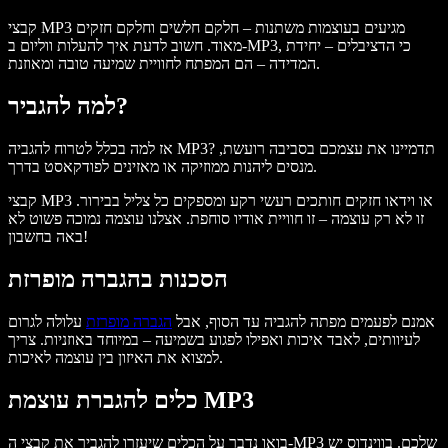
קבצי MP3 מגיעים בעוצמות משתנות – חלקם חלשים וחלקם חזקים
מאוד. חשוב לדעת איך להעלות ווליום ב-MP3, כי הדציבלים – יחידת
המדידה – הם המפתח לחוויית שמיעה טובה ומאוזנת.
למה להגביר?
אז למה בכלל לטרוח להגביה MP3? תדמיינו את עצמכם בסביבה רועשת,
מנסים ליהנות ממוזיקה או מאזינים לפודקאסט בדרך.
קבצי MP3 או וידאו חזקים חותכים רעשי רקע ומספקים כל צליל בבירור.
זו לא רק עוצמה – זו חוויית אודיו סוחפת. אצלנו עוצמה נמוכה פשוט לא
באה בחשבון!
הסכנות בהגברה מופרזת
אמנם לפעמים מפתה להגביה עד הסוף, אבל
הגברה מופרזת
עלולה לגרום
לעיוותים, לאבד איכות ואפילו לפגוע בשמיעה – במיוחד באוזניות. צריך
למצוא את האיזון בין עוצמה לאיכות.
כלים להגברת עוצמת MP3
בואו נדבר על הכלים שיעזרו להגביר את קבצי ה-MP3 שלכם. בווינדוס יש