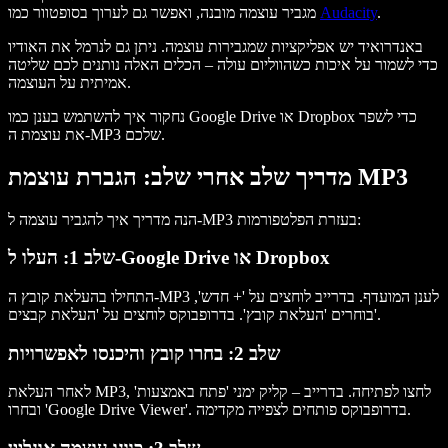
.
Audacity
מגביר עוצמה מובנה, ואפשר גם לערוך בסופטוור כמו
באנדרואיד יש אפליקציות שמגבירות עוצמה. ניתן גם לנרמל את האודיו
כדי לשמור על איכות כשהווליום עולה – הכלים האלה נותנים לכם שליטה
אמיתית על העוצמה.
נחקור איך להשתמש בענן כמו Google Drive או Dropbox כדי לשפר
את עוצמת ה-MP3 שלכם.
מדריך שלב אחרי שלב: הגברת עוצמת MP3
הנה מדריך איך להגביר עוצמה ל-MP3 בעזרת הפלטפורמות:
שלב 1: העלו ל-Google Drive או Dropbox
התחילו בהעלאת קובץ ה-MP3 לענן המועדף. בדרייב לוחצים על '+ חדש',
בוחרים 'העלאת קובץ'. בדרופבוקס לוחצים על 'העלאת קבצים'.
שלב 2: בחרו קובץ והיכנסו לאפשרויות
לאחר העלאת MP3, לחצו לפתיחה. בדרייב – קליק ימני 'פתח באמצעות'
ובחרו 'Google Drive Viewer'. בדרופבוקס פותחים לצפייה מקדימה.