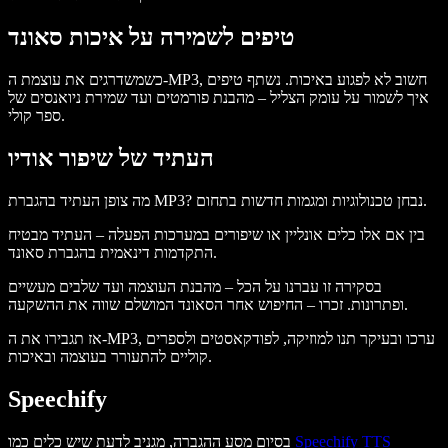
טיפים לשמירה על איכות סאונד
כשמשדרגים את עוצמת ה-MP3, חשוב לא לפגוע באיכות. נשתף טיפים
איך לשמור על עומק הצליל – מהבנת פורמטים ועד שמירת ניואנסים של
ספר קולי.
העתיד של שיפור אודיו
מה צופן העתיד בהגברת MP3? נבחן טכנולוגיות ומגמות חדשות בתחום.
בין אם אלו כלים אונליין או שיפורים במערכות הפעלה – העתיד מבטיח
התקדמות דינאמית בהגברת סאונד.
בסקירה זו עברנו על הכל – מהבנת העוצמה ועד שלבים מעשיים
ופתרונות. זכרו – החיפוש אחר הסאונד המושלם שווה את ההשקעה.
אז תגבירו את ה-MP3, ערכו ובעיקר תנו למוזיקה, לפודקאסטים ולספרים
קוליים להתעורר בעוצמה ובאיכות.
Speechify
Speechify TTS
בסיום מסע ההגברה, מגניב לדעת שיש כלים כמו