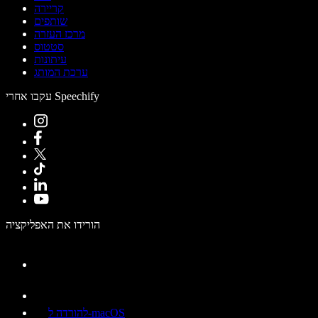
קריירה
שותפים
מרכז העזרה
סטטוס
עיתונות
ערכת המותג
עקבו אחרי Speechify
הורידו את האפליקציה
להורדה ל-macOS