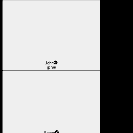
John
שחקן
Snoop