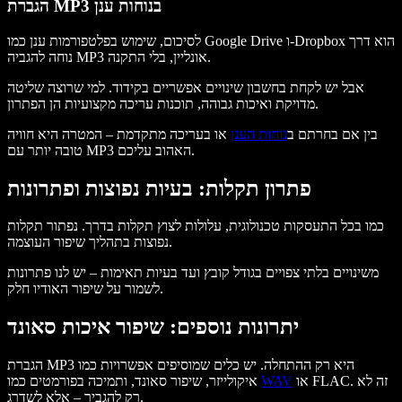
הגברת MP3 בנוחות ענן
לסיכום, שימוש בפלטפורמות ענן כמו Google Drive ו-Dropbox הוא דרך
נוחה להגביה MP3 אונליין, בלי התקנה.
אבל יש לקחת בחשבון שינויים אפשריים בקידוד. למי שרוצה שליטה
מדויקת ואיכות גבוהה, תוכנות עריכה מקצועיות הן הפתרון.
בין אם בחרתם ב
נוחות הענן
או בעריכה מתקדמת – המטרה היא חוויה
טובה יותר עם MP3 האהוב עליכם.
פתרון תקלות: בעיות נפוצות ופתרונות
כמו בכל התעסקות טכנולוגית, עלולות לצוץ תקלות בדרך. נפתור תקלות
נפוצות בתהליך שיפור העוצמה.
משינויים בלתי צפויים בגודל קובץ ועד בעיות תאימות – יש לנו פתרונות
לשמור על שיפור האודיו חלק.
יתרונות נוספים: שיפור איכות סאונד
הגברת MP3 היא רק ההתחלה. יש כלים שמוסיפים אפשרויות כמו
או FLAC. זה לא
WAV
איקולייזר, שיפור סאונד, ותמיכה בפורמטים כמו
רק להגביר – אלא לשדרג.