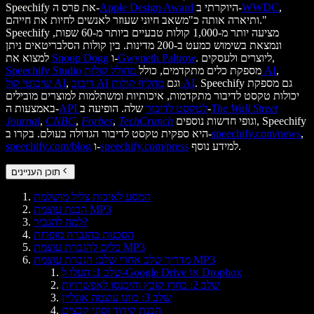
,
WWDC
היוקרתי ב-
Apple Design Award
Speechify את פרס ה-
ותיארה אותה כ"משאב חיוני שעוזר לאנשים לחיות את חייהם."
Speechify מציעה יותר מ-1,000 קולות טבעיים ביותר מ-60 שפות,
ונמצאת בשימוש כמעט ב-200 מדינות. בין קולות הסלבריטאים ניתן
. ליוצרים ולעסקים,
Gwyneth Paltrow
ו-
Snoop Dogg
למצוא את
,
מחולל קולות AI
מספקת כלים מתקדמים, כולל
Speechify Studio
. Speechify גם מספקת
מחליף קולות AI
וגם
דיבוב AI
,
שיבוטי קול AI
יכולות טקסט לדיבור מתקדמות, איכותיות ומשתלמות למוצרים מובילים
The Wall Street
שלה. הופיעה ב-
API לטקסט לדיבור
באמצעות ה-
וגופי חדשות נוספים, Speechify
TechCrunch
,
Forbes
,
CNBC
,
Journal
,
speechify.com/news
היא ספקית טקסט לדיבור הגדולה בעולם. בקרו ב-
למידע נוסף.
speechify.com/press
ו-
speechify.com/blog
תוכן העניינים
המסע לאיכות צליל מושלמת
הבנת עוצמת MP3
למה להגביר?
הסכנות בהגברה מופרזת
כלים להגברת עוצמת MP3
מדריך שלב אחרי שלב: הגברת עוצמת MP3
שלב 1: העלו ל-Google Drive או Dropbox
שלב 2: בחרו קובץ והיכנסו לאפשרויות
שלב 3: כוונו עוצמה אונליין
הבנת קידוד וסוגי קבצים