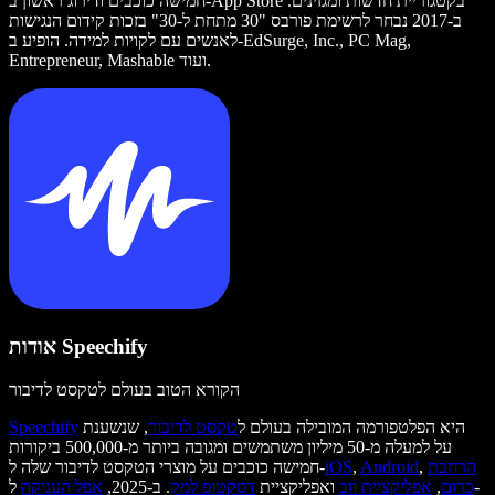
חמישה כוכבים ודירוג ראשון ב-App Store בקטגוריית חדשות ומגזינים.
ב-2017 נבחר לרשימת פורבס "30 מתחת ל-30" בזכות קידום הנגישות
לאנשים עם לקויות למידה. הופיע ב-EdSurge, Inc., PC Mag,
Entrepreneur, Mashable ועוד.
אודות Speechify
הקורא הטוב בעולם לטקסט לדיבור
היא הפלטפורמה המובילה בעולם ל
טקסט לדיבור
, שנשענת
Speechify
על למעלה מ-50 מיליון משתמשים ומגובה ביותר מ-500,000 ביקורות
הרחבת
,
Android
,
iOS
חמישה כוכבים על מוצרי הטקסט לדיבור שלה ל-
כרום
,
אפליקציית ווב
ואפליקציית
דסקטופ למק
. ב-2025,
אפל העניקה
ל-