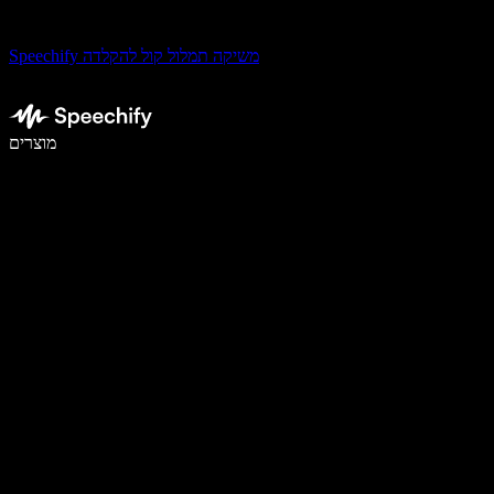
Speechify משיקה תמלול קול להקלדה
לכתוב פי 5 מהר יותר עם הכתבה קולית
מוצרים
למידע נוסף