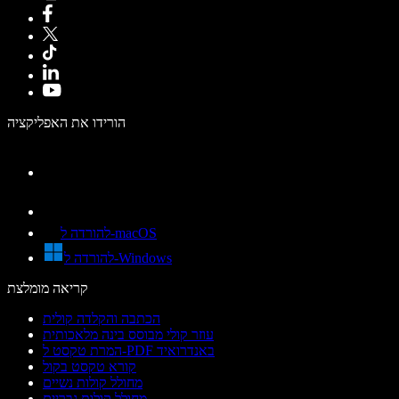
הורידו את האפליקציה
להורדה ל-macOS
להורדה ל-Windows
קריאה מומלצת
הכתבה והקלדה קולית
עוזר קולי מבוסס בינה מלאכותית
המרת טקסט ל-PDF באנדרואיד
קורא טקסט בקול
מחולל קולות נשיים
מחולל קולות גבריים