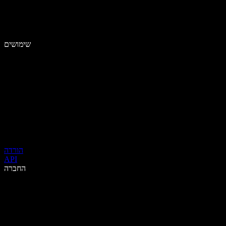
שימושים
הורדה
API
החברה