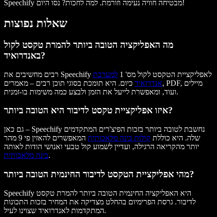
Speechify מבטיחה חוויה נעימה וזורמת. למה לחכות? נסו היום!
שאלות נפוצות
מה האפליקציה הטובה ביותר להמרת טקסט לקול
באנדרואיד?
רבים מחשיבים את Speechify לאפליקציית הטקסט לקול מס' 1
למערכת
אנדרואיד
כיום. היא תומכת בסוגי תוכן רבים – מאמרים, PDF, מיילים
ועוד, ומאפשרת לייעל את הזמן ולבצע כמה משימות בו-זמנית.
איזו אפליקציית טקסט לדיבור היא הטובה ביותר?
גם כאן – Speechify נחשבת לטובה ביותר בזכות הפיצ'רים המתקדמים
שלה. היא כוללת
קולות בינה מלאכותית
המאפשרים להאזין פי 9 מהר
יותר מהקריאה הרגילה, ועדיין לשמוע קול טבעי ואנושי הודות לאותה
.
בינה מלאכותית
מהי אפליקציית הטקסט לדיבור החינמית הטובה ביותר?
Speechify היא האפליקציה החינמית הטובה ביותר להמרת טקסט
לדיבור. גרסת הפרימיום בהחלט מצדיקה את המחיר בזכות התכונות
המתקדמות לאנדרואיד שצוינו לעיל.