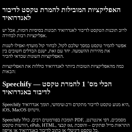
האפליקציות המובילות להמרת טקסט לדיבור
לאנדרואיד
לרוב תוכנות הטקסט לדיבור לאנדרואיד תכונות בסיסיות דומות, אבל יש
אפליקציות רבות לבחירה.
אפשר להמיר טקסט במסך שלכם לקול, לבחור קול מועדף ואפילו לשנות
את מהירות ההשמעה. יחד עם זאת, ישנם הבדלים חשובים בין
האפליקציות השונות שכדאי להכיר.
כמה מהאפליקציות הטובות ביותר לאנדרואיד כוללות את האפליקציות
הבאות:
Speechify — הכלי מס' 1 להמרת טקסט
לדיבור באנדרואיד
Speechify היא מנוע טקסט לדיבור מתקדם ורב-שימושי, תומך אנדרואיד,
iOS, MacOS ווינדוס.
Speechify תומכת בפורמטים רבים, כולל PDF, מסמכים, דפי אינטרנט,
הודעות טקסט, ePub, HTML, קבצי txt, התראות מייל ופתקים – והופכת
כל טקסט דיגיטלי או כתוב לדיבור באנדרואיד או אייפון.