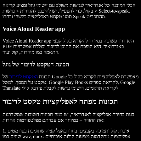
הכלי המובנה של אנדרואיד לנגישות משולב עם יישומי גוגל ומציע קריאה
בקול. כדי להפעילו, יש להיכנס להגדרות > נגישות > Select-to-speak.
סמנו טקסט באפליקציה כלשהי ובחרו Speak מהתפריט.
Voice Aloud Reader app
Voice Aloud Reader app היא דרך פשוטה במיוחד להקריא בקול קבצי
PDF באנדרואיד. היא הופכת את התוכן לדיבור וכוללת אפשרויות
התאמה כמו מהירות, קול ועוד.
תכונת הטקסט לדיבור של גוגל
תכונת
הטקסט לדיבור
של Google מאפשרת לאפליקציות לקרוא בקול כל
טקסט על המסך. למשל: Google Play Books לקריאת ספרים, Google
Translate לקריאת תרגומים, ויישומי נגישות לקבלת פידבק קולי.
תכונות מפתח לאפליקציות טקסט לדיבור
בעת בחירת אפליקציה לאנדרואיד, יש כמה תכונות חשובות שמשדרגות
את החוויה – במיוחד אם עברתם מפלטפורמות אחרות:
1. איכות קול ותמיכה בקבצים:
בחרו באפליקציה שתומכת בפורמטים
שונים כמו wav, docx. אפליקציות מתקדמות מציעות קולות איכותיים