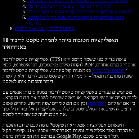
מהי אפליקציית הטקסט לדיבור החינמית הטובה ביותר?
מהו הקול החינמי הטוב ביותר לטקסט לדיבור?
האם יש אפליקציה שיכולה להקריא הודעות טקסט בקול?
האם אפליקציית טקסט לדיבור שונה מקול של טקסט
לדיבור?
תכונות Speechify טקסט לדיבור
10 האפליקציות הטובות ביותר להמרת טקסט לדיבור
באנדרואיד
אפליקציית טקסט לדיבור (TTS) עושה בדיוק כפי ששמה מרמז: היא
לוקחת מילים ממסמכים, דפי אינטרנט, קבצי PDF או סוגי קבצים אחרים,
ו-
קוראת אותן בקול
באמצעות קול סינתטי. אפליקציות טקסט לדיבור
שונות מתוכנות תמלול – הן ממירות רק טקסט כתוב לדיבור ולא קולטות
דיבור והופכות אותו לטקסט.
משתמשים נעזרים באפליקציות טקסט לדיבור במגוון סיבות: אנשים עם
לקות ראייה או קושי בקריאה, או כאלה שרוצים לשפר את הבנת הנקרא -
בין אם יש להם
דיסלקסיה
ובין אם הם לומדים שפה חדשה. אחרים פשוט
רוצים להיטיב את המולטיטסקינג שלהם. אפליקציות אלו עוזרות להפוך
את הטכנולוגיה לנגישה יותר לכולם.
חיפשתם אפליקציות שמקריאות טקסט? נדמה לכם שרוב התוכנות
קיימות רק ל-iOS? יש הרבה מאוד אפליקציות זמינות באנדרואיד! אספנו
עבורכם את המובילות בחנות Google Play, לכל הצרכים שלכם.