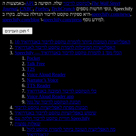
The Wall Street
שלה. הופיעה ב-
API לטקסט לדיבור
באמצעות ה-
וגופי חדשות נוספים, Speechify
TechCrunch
,
Forbes
,
CNBC
,
Journal
,
speechify.com/news
היא ספקית טקסט לדיבור הגדולה בעולם. בקרו ב-
למידע נוסף.
speechify.com/press
ו-
speechify.com/blog
תוכן העניינים
10 האפליקציות הטובות ביותר להמרת טקסט לדיבור באנדרואיד
האפליקציות המובילות להמרת טקסט לדיבור לאנדרואיד
Speechify — הכלי מס' 1 להמרת טקסט לדיבור באנדרואיד
Pocket
Talk Free
T2S
Voice Aloud Reader
Narrator’s Voice
TTS Reader
כלי הטקסט לדיבור המובנה באנדרואיד
Voice Aloud Reader app
תכונת הטקסט לדיבור של גוגל
תכונות מפתח לאפליקציות טקסט לדיבור
שימוש באפליקציות טקסט לדיבור באנדרואיד
חוויית טקסט לדיבור חלקה עם Speechify
שאלות נפוצות
מה האפליקציה הטובה ביותר להמרת טקסט לקול
באנדרואיד?