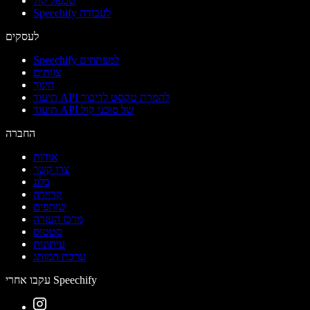
שכפול קול
Speechify לעבודה
לעסקים
Speechify למפתחים
צוותים
חינוך
תיעוד API להמרת טקסט לדיבור
תיעוד API של סוכני קול
החברה
אודות
צרו קשר
בלוג
קריירה
שותפים
מרכז העזרה
סטטוס
עיתונות
ערכת המותג
עקבו אחרי Speechify