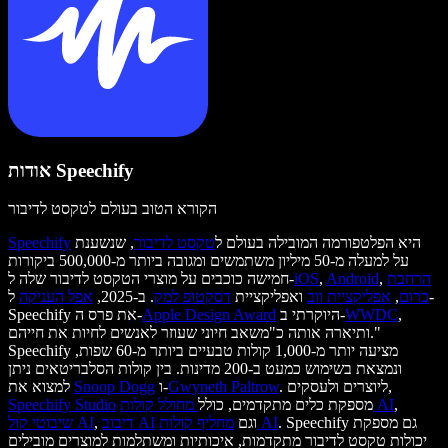
אודות Speechify
הקורא הטוב בעולם לטקסט לדיבור
היא הפלטפורמה המובילה בעולם ל
טקסט לדיבור
, שנשענת
Speechify
על למעלה מ-50 מיליון משתמשים ומגובה ביותר מ-500,000 ביקורות
הרחבת
,
Android
,
iOS
חמישה כוכבים על מוצרי הטקסט לדיבור שלה ל-
כרום
,
אפליקציית ווב
ואפליקציית
דסקטופ למק
. ב-2025,
אפל העניקה
ל-
,
WWDC
היוקרתי ב-
Apple Design Award
Speechify את פרס ה-
ותיארה אותה כ"משאב חיוני שעוזר לאנשים לחיות את חייהם."
Speechify מציעה יותר מ-1,000 קולות טבעיים ביותר מ-60 שפות,
ונמצאת בשימוש כמעט ב-200 מדינות. בין קולות הסלבריטאים ניתן
. ליוצרים ולעסקים,
Gwyneth Paltrow
ו-
Snoop Dogg
למצוא את
,
מחולל קולות AI
מספקת כלים מתקדמים, כולל
Speechify Studio
. Speechify גם מספקת
מחליף קולות AI
וגם
דיבוב AI
,
שיבוטי קול AI
יכולות טקסט לדיבור מתקדמות, איכותיות ומשתלמות למוצרים מובילים