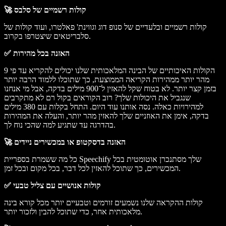
🚀 קולות רשמיים של סלבס
קולות רשמיים ובלעדיים של סנופ דוג וגווינת' פאלטרו, ועוד קולות של
סלבריטאים שיצטרפו בקרוב.
✅ האזנה בכל מהירות
הקולות האיכותיים של הבינה המלאכותית שלנו יכולים להקריא עד פי 9
מהר יותר ממהירות הקריאה הממוצעת, כך שתוכלו ללמוד הרבה יותר
בזמן קצר יותר. לא בטוח שקל להאזין ל־900 מילים בדקה, אבל מי אנחנו
שנגביל את היכולות שלך? רוב הקוראים בקול רם לא מתקרבים
למהירויות כאלה. נסה אותנו עוד היום. התחל בקלות עם 380 מילים
בדקה, אימן את האוזניים שלך להאזין מהר יותר, והעלה את המהירות
בהדרגה עד שתגיע למה שהכי נוח לך.
🚀 האזנה בדסקטופ או במכשירים ניידים
כל מה ששמרת בספריית Speechify שלך מסתנכרן אוטומטית בכל
המכשירים, כך שתוכל להאזין לכל דבר, בכל מקום ובכל זמן.
✅ קולות אנושיים עם צליל טבעי
קולות ההקראה שלנו נשמעים זורמים וטבעיים יותר מכל קורא בינה
מלאכותית אחר, כדי שתוכל להבין ולזכור יותר.