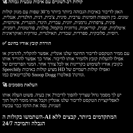
🚀 קולות רב-לשוניים עם איכות טבעית גבוהה
האזן לדיבור באיכות הגבוהה ביותר ביותר מ־30 שפות עם מגוון קולות
שונים. בין השפות הזמינות: ערבית, סינית, צ'כית, דנית, הולנדית, אנגלית,
פינית, צרפתית, גרמנית, יוונית, עברית, הינדי, הונגרית, אינדונזית,
איטלקית, יפנית, קוריאנית, נורווגית בוקמול, פולנית, פורטוגזית, רומנית,
רוסית, סלובקית, ספרדית, שבדית, תאילנדית, טורקית ואוקראינית.
✅ הורדת קובץ אודיו בחינם
עם ממיר הטקסט לדיבור החינמי שלנו אונליין, אפשר להקליד, להדביק או
אפילו להעלות קובץ ולהמיר אותו לדיבור. אחר כך אפשר להוריד אותו
כקובץ אודיו לשימוש כקריינות או לכל צורך אחר. המנוי הפרימיום של
Speechify מציע קולות באיכות HD ואפילו קולות רשמיים של
סלבריטאים כמו Snoop Dogg וגווינת' פאלטרו.
🚀 העלאת מסמכים
יש לך מסמך גדול שצריך להפוך לדיבור? אין בעיה. פשוט העלה אותו
לאפליקציית הטקסט לדיבור שלנו אונליין וקבל אותו מומר לקול תוך
שניות. נסה את הדמו כבר עכשיו!
השתמשו בקולות ה-AI המתקדמים ביותר, קבצים ללא
הגבלה ותמיכה 24/7