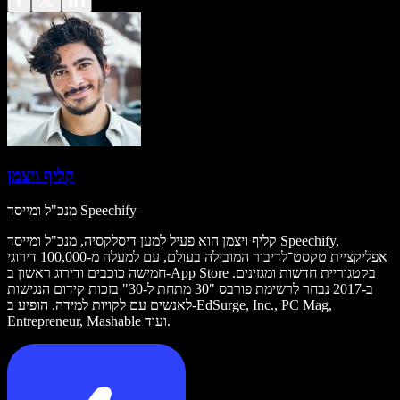
קליף ויצמן
מנכ"ל ומייסד Speechify
קליף ויצמן הוא פעיל למען דיסלקסיה, מנכ"ל ומייסד Speechify,
אפליקציית טקסט־לדיבור המובילה בעולם, עם למעלה מ-100,000 דירוגי
חמישה כוכבים ודירוג ראשון ב-App Store בקטגוריית חדשות ומגזינים.
ב-2017 נבחר לרשימת פורבס "30 מתחת ל-30" בזכות קידום הנגישות
לאנשים עם לקויות למידה. הופיע ב-EdSurge, Inc., PC Mag,
Entrepreneur, Mashable ועוד.