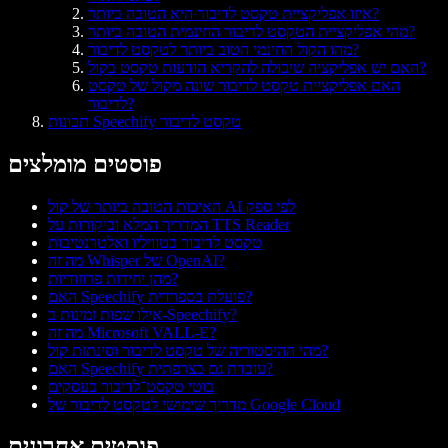
איזו אפליקציית טקסט לדיבור היא הטובה ביותר?
מהי אפליקציית הטקסט לדיבור החינמית הטובה ביותר?
מהו הקול החינמי הטוב ביותר לטקסט לדיבור?
האם יש אפליקציה שיכולה להקריא הודעות טקסט בקול?
האם אפליקציית טקסט לדיבור שונה מקול של טקסט
לדיבור?
תכונות Speechify טקסט לדיבור
פוסטים מומלצים
האיכות הטובה ביותר של קול AI לפי ספק
המדריך המלא וביקורות על TTS Reader
טקסט לדיבור בטוויליו ואלטרנטיבות
מה זה Whisper של OpenAI?
מהן יחידות פרוזודיות?
האם Speechify פועלת בספרדית?
אילו שפות זמינות ב-Speechify?
מה זה Microsoft VALL-E?
מהי ההיסטוריה של טקסט לדיבור וסינתזת קול?
האם Speechify עובדת גם בצרפתית?
בוטי טקסט־לדיבור בעסקים
מדריך שימושי לטקסט לדיבור של Google Cloud
פוסטים אחרונים