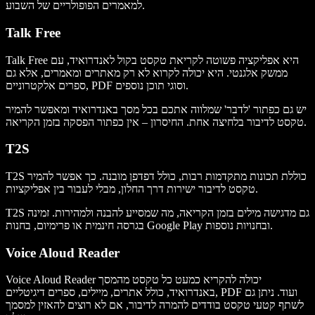
למאמרים הפופולריים של השבוע.
Talk Free
Talk Free היא אפליקציה פשוטה לקריאת טקסט בקול לאנדרואיד, עם
ממשק אלגנטי. היא יכולה לקרוא לא רק מאתרים ומאמרים, אלא גם
ספרים אלקטרוניים, PDF וסוגי תוכן נוספים.
יש גם כפתור 'לדבר' שמלווה אתכם בכל מסך באנדרואיד ומאפשר להמיר
טקסט לדיבור בלחיצה אחת. החיסרון – אין כפתור הפסקה בזמן הקריאה.
T2S
T2S כוללת תכונות מתקדמות רבות, כולל דפדפן מובנה. כך אפשר להמיר
טקסט לדיבור ישירות דרך החלון, מבלי לעבור בין אפליקציות.
T2S גם מדגישה מילים בזמן הקריאה, מה שמסייע להבנה ולמהירות. זמינה
בגרסה חינמית או פרימיום, בחנות Google Play ובחנויות נוספות.
Voice Aloud Reader
Voice Aloud Reader יכולה להקריא כמעט כל טקסט מהמסך
באנדרואיד, כולל אתרים, מיילים, ספרים דיגיטליים, PDF ועוד. ניתן גם
לשתף קטעי טקסט בודדים להמרה לדיבור, אם לא רוצים להאזין למסמך