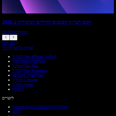
חמש חברות הסוכנים הקוליים המובילות ב-2026
28 באפריל 2026
הצג הכל
המרת טקסט לדיבור
אפליקציה ל-iPhone ול-iPad
אפליקציה לאנדרואיד
אפליקציה ל-Mac
אפליקציה ל-Windows
אפליקציית אינטרנט
תוסף ל-Chrome
תוסף ל-Edge
הורדות
ליוצרים
מחולל קולות מבוסס בינה מלאכותית
דיבוב