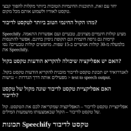
יחד עם זאת, התוכנות החינמיות הטובות ביותר מקלות להפוך קבצי
טקסט לאודיו ולשמוע אותם מכל מקום.
מהו הקול החינמי הטוב ביותר לטקסט לדיבור?
Speechify מציע קולות חינמיים מצוינים, טבעיים ועם אפשרות התאמה.
קיימות גם גרסה חינמית וגם תקופת ניסיון בחינם. אפשר להתנסות
בלמעלה מ-30 קולות אנושיים ב-15 שפות. מחפשים קולות טבעיים? נסו
את Speechify.
האם יש אפליקציה שיכולה להקריא הודעות טקסט בקול?
לאנדרואיד יש תכונת טקסט לדיבור מובנית להקריא הודעות טקסט בקול.
מפעילים אותה דרך הגדרות > נגישות > text to speech output.
האם אפליקציית טקסט לדיבור שונה מקול של טקסט
לדיבור?
אפליקציית טקסט לדיבור – האפליקציה שמקריאה לכם את הטקסט. קול
של טקסט לדיבור – הקול שבאמצעותו מושמעות המילים.
תכונות Speechify טקסט לדיבור