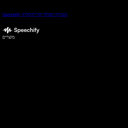
Speechify משיקה תמלול קול להקלדה
לכתוב פי 5 מהר יותר עם הכתבה קולית
מוצרים
למידע נוסף