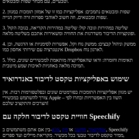
וטבעיים, עם מבחר שפות ומבטאים.
2. שפות ומבטאים נתמכים:
אפליקציות כמו זו של אמזון תומכות במגוון
שפות ומבטאים, וזה חשוב לאוהבי ספרות זרה ודיוק הגייה.
3. שליטה במהירות וגובה קול:
שליטה במהירות הקריאה, בגובה הקול
ופונקציות הדיבור משדרגות את החוויה ומשאירות אתכם בשליטה מלאה.
4. ממשק וניהול קבצים:
ממשק נוח וקל, אפשרות לסימניות או הדגשה, וכן
אינטגרציה עם שירותי אחסון כמו Dropbox לארגון נוח.
5. תאימות וחומרה:
ודאו שהאפליקציה מותאמת למכשירים שונים, כולל
תמיכה מלאה באוזניות לאיכות שמע מיטבית.
שימוש באפליקציות טקסט לדיבור באנדרואיד
יש מגוון אפליקציות התומכות בפורמטים שונים ובפלטפורמות רבות. אין
צורך להשתמש במכשירי Apple – השוו בין האפשרויות ובחרו לפי
הצרכים והתקציב שלכם!
חוויית טקסט לדיבור חלקה עם Speechify
, Speechify
אנדרואיד
,
מחשב
או
מק
,
iOS
בין אם אתם משתמשים ב-
ממיר טקסט לדיבור טבעי בכל מכשיר. מקריאת מיילים ועד ספרים,