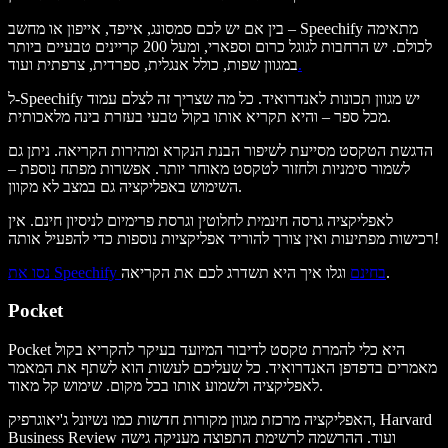
בין אם יש לכם סמסונג, אייפד, אייפון או מחשב – Speechify מתאימה
לכולם. יש הרחבות לגוגל כרום וספארי, ומעל 200 קריינים טבעיים ביותר
.
במגוון שפות, כולל אנגלית, ספרדית, צרפתית ועוד
ל-Speechify יש מגוון תכונות לאנדרואיד. כל מה שצריך זה לצלם עמוד
מכל ספר – והיא תקריא אותו בקול טבעי בעזרת בינה מלאכותית.
הדגשת הטקסט מסייעת לשיפור הבנת הנקרא ומהירות הקריאה. ניתן גם
לשמור סימניות ולחזור לטקסט מאוחר יותר. אפשרות מפתח נוספת –
השימוש באפליקציה גם במצב לא מקוון.
לאפליקציה גרסה חינמית לחלוטין וגרסת פרימיום לניסיון חינם. אין
רכישות מפתיעות ואין צורך להוריד אפליקציות נוספות כדי להפעיל אותה!
וגלו איך היא תשדרג לכם את הקריאה.
נסו את Speechify בחינם
Pocket
Pocket היא כלי להמרת טקסט לדיבור המיועד בעיקר להקריא בקול
מאמרים בדפדפן האנדרואיד. כל שעליכם לעשות הוא לשתף את המאמר
לאפליקציה ולשמוע אותו בכל מקום. שימוש קל מאוד.
האפליקציה מרכזת מגוון מקורות חדשות כמו נשיונל ג'יאוגרפיק, Harvard
Business Review ועוד. ההרשמה לרשימת התפוצה מעניקה גישה