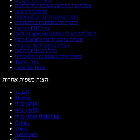
אפליקציות הקריאה המובילות לדיסלקציה
מחולל קול רובוטי
המרת טקסט לדיבור בסגנון אנימה
מחליף קול מבוסס בינה מלאכותית
הקראת PDF בקול
האם Google Docs יכול להקריא לי טקסט?
תוסף Chrome להמרת טקסט לדיבור
המרת טקסט לדיבור בהינדית
הקראת PDF בקול רם
מחולל קולות מבוסס בינה מלאכותית
Texto a Voz
Leitor de Texto
הצגה בשפות אחרות
العربية
Magyar
中文 (简体)
中文 (台灣)
中文 (简体 中国大陆)
Čeština
Dansk
Nederlands
English