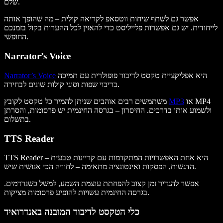
שלם.
אפשר גם לשתף שיחות ווטסאפ לקריאה קולית – מה שהופך אותה
לייחודית. יש גם אפשרות פלייליסט כדי להאזין לכל ההערות בקול בזמנכם
החופשי.
Narrator’s Voice
היא אפליקציית טקסט לדיבור פופולרית עם תמיכה
Narrator’s Voice
בריבוי שפות וסוגי קולות שונים לבחירה.
או MP4
MP3
משתמשים רבים אוהבים שניתן להמיר כל טקסט לקובץ
ולשמוע אותו בדרכים. החיסרון – בגרסה החינמית יש פרסומות, והסרתן
בתשלום.
TTS Reader
TTS Reader היא אחת האפשרויות המתקדמות עם קריינות טבעית –
הדגשות, הפסקות ואינטונציה מתאימה – לחוויה הכי אנושית שיש.
אפשר להגדיר זמן קצוב להפחתת עוצמת השמע, למשל כשנרדמים.
בגרסה החינמית עשויות להופיע פרסומות מציקות.
כלי הטקסט לדיבור המובנה באנדרואיד