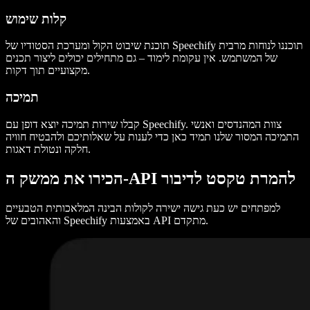
קלות שימוש
תוכנת שיבוט הקול ומערכת הסטודיו של Speechify תוכננו לנוחות מרבית
של המשתמש. אין עקומת לימוד – גם מתחילים יכולים ליצור תכנים
מקצועיים תוך דקות.
תמיכה
קבלו שירות תמיכה יוצא דופן עם Speechify. צוות המהנדסים ואנשי
התמיכה המסור שלנו תמיד כאן כדי לענות על שאלותיכם ולהבטיח חוויה
חלקה ונטולת דאגות.
הכירו את ממשק ה-API להמרת טקסט לדיבור
למפתחים יש כעת גישה ישירה לקולות הבינה המלאכותית הטבעיים
והאהובים של Speechify באמצעות API מתקדם.