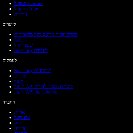
תוסף ל-Chrome
תוסף ל-Edge
הורדות
ליוצרים
מחולל קולות מבוסס בינה מלאכותית
דיבוב
שכפול קול
Speechify לעבודה
לעסקים
Speechify למפתחים
צוותים
חינוך
תיעוד API להמרת טקסט לדיבור
תיעוד API של סוכני קול
החברה
אודות
צרו קשר
בלוג
קריירה