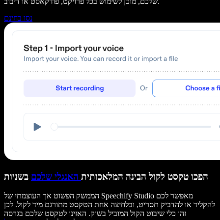
שלכם, מוכן לשימוש בכל פרויקט, פודקאסט או דיבוב.
נסו בחינם
הפכו טקסט לקול הבינה המלאכותית
האנגלי שלכם
בשניות
הממשק הפשוט אך העוצמתי של Speechify Studio מאפשר לכם
להקליד או להדביק תסריט, ובלחיצה אחת הטקסט מתורגם מיד לקול. לכן
זהו כלי שיבוט הקול המוביל בשוק. האזינו לטקסט שלכם בגרסה