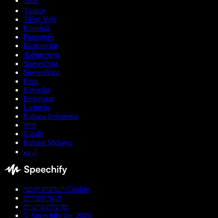
ไทย
Türkçe
Tiếng Việt
Română
Português
Български
ქართული
Slovenčina
Slovenščina
Eesti
Hrvatski
Ελληνικά
Lietuvių
Bahasa Indonesia
বাংলা
Català
Bahasa Melayu
اردو
העדפות קובצי Cookie
תנאי השירות
מדיניות פרטיות
© Speechify Inc 2026