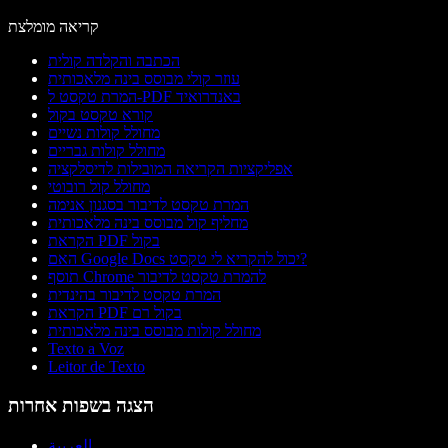
קריאה מומלצת
הכתבה והקלדה קולית
עוזר קולי מבוסס בינה מלאכותית
המרת טקסט ל-PDF באנדרואיד
קורא טקסט בקול
מחולל קולות נשיים
מחולל קולות גבריים
אפליקציות הקריאה המובילות לדיסלקציה
מחולל קול רובוטי
המרת טקסט לדיבור בסגנון אנימה
מחליף קול מבוסס בינה מלאכותית
הקראת PDF בקול
האם Google Docs יכול להקריא לי טקסט?
תוסף Chrome להמרת טקסט לדיבור
המרת טקסט לדיבור בהינדית
הקראת PDF בקול רם
מחולל קולות מבוסס בינה מלאכותית
Texto a Voz
Leitor de Texto
הצגה בשפות אחרות
العربية