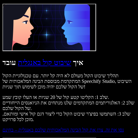
איך
שיבוט קול באנגלית
עובד
תהליך שיבוט הקול מעולם לא היה קל יותר. עם טכנולוגיית הקול
המתקדמת מבוססת הבינה המלאכותית של Speechify Studio, השיבוט
של הקול שלכם יהיה מוכן לשימוש תוך שניות!
שלב 1: הקליטו קטע קול של 20 שניות או העלו קובץ שמע.
שלב 2: האלגוריתמים המתקדמים שלנו מנתחים את הניואנסים הייחודיים
של הקול שלכם.
שלב 3: השתמשו בפיצ'ר שיבוט הקול כדי ליצור דגם קול אישי ומותאם,
מוכן לכל פרויקט.
נסו את זה. צרו את קול הבינה המלאכותית שלכם באנגלית – בחינם