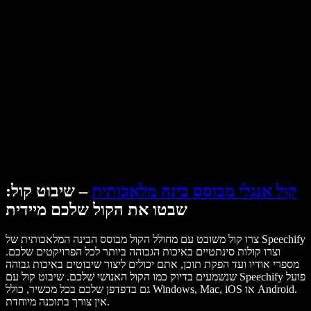
מקרי בוחן ל-B2B
משנה קול עם בינה מלאכותית
ביקורות
אפליקציות להקראת טקסט
בתקשורת
הקרא לי
קורא טקסט בקול
לארגונים
Speechify לארגונים ולחינוך
דברו עם צוות המכירות
Speechify לנגישות במקום העבודה
Speechify ל-DSA
סוכני הקול של SIMBA
Speechify למפתחים
קול אנגלי מבוסס בינה מלאכותית
– שיבוט קול:
שבטו את הקול שלכם מיידית
צרו קול משובט עם מחולל הקול מבוסס הבינה המלאכותית של Speechify
וצרו קולות סינתטיים באיכות הגבוהה ביותר לכל הפרויקטים שלכם.
מספרי אודיו ועד הפקת תוכן, אתם יכולים ליצור שיבוטים באיכות גבוהה
שנשמעים בדיוק כמו הקול האנושי שלכם. שיבוט קול עם Speechify פועל
גם בדפדפן שלכם בכל מכשיר, כולל Windows, Mac, iOS או Android.
אין צורך בתוכנה מיוחדת.