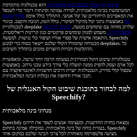
שיבוט קול אנגלי מבוסס בינה מלאכותית
הוא טכנולוגיה מתקדמת
המשתמשת בבינה מלאכותית, למידה עמוקה וסינתזת דיבור כדי לשכפל
את המאפיינים הייחודיים של קול אנושי. התהליך כולל אימון
מודלי שיבוט
קול
באמצעות נתוני קול מהקול המקורי, כולל הטון, הגובה והקצב. בניגוד
לטכנולוגיית deepfake שלרוב מזוהה עם שימושים מטעה,
שיבוט קול בינה
מלאכותית ב-
משמש למגוון שימושים פרקטיים כגון קריינות ריאליסטית,
התאמה אישית של ספרי אודיו ושיפור כלי נגישות. למעשה, Speechify
מבטיחה שהמודל הקולי שלכם יישאר בטוח כדי למנוע deepfakes. כל
ההקלטות וזכויות היוצרים מוגנים בתהליך השיבוט.
טכנולוגיית שיבוט הקול המודרנית נעשתה הרבה יותר נגישה, ומאפשרת
לכל אדם ועסק להפיק ממנה תועלת בלי צורך בידע טכני נרחב. באמצעות
שכפול קולי מדויק, הטכנולוגיה יוצרת דרכים חדשניות לאינטראקציה עם
תכני אודיו ודוחפת את גבולות הבינה המלאכותית.
למה לבחור בתוכנת שיבוט הקול האנגלית של
Speechify?
מנהיגי בינה מלאכותית
Speechify נמצאת בחזית החדשנות, ומעצימה אנשים לשפר את חייהם
בעזרת כוחה של בינה מלאכותית. כמובילה אמינה בתחום, Speechify
מציעה פלטפורמה מאוחדת לכל צרכי הבינה שלכם במקום אחד.