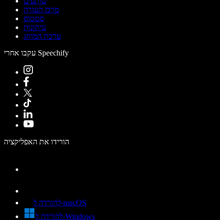
שותפים
מרכז העזרה
סטטוס
עיתונות
ערכת המותג
עקבו אחרי Speechify
הורידו את האפליקציה
להורדה ל-macOS
להורדה ל-Windows