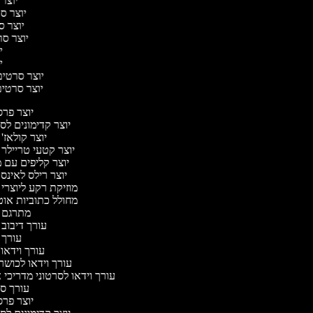
יוצר 
יוצר סר
יוצר סר
יוצר סרט
יו
יו
יוצר סרטים 
יוצר סרטים 
יוצר פר
יוצר קדימונים ל
יוצר קולאז'
יוצר קטעי טריילר 
יוצר קליפים עם 
יוצר רילס לאינ
מוזיקת רקע ליוצרי
מחולל כתוביות או
מתרגם 
עורך דיבוב
עורך 
עורך וידאו 
עורך וידאו לכושר
עורך וידאו לסרטוני מדריכי 
עורך 
יוצר פר