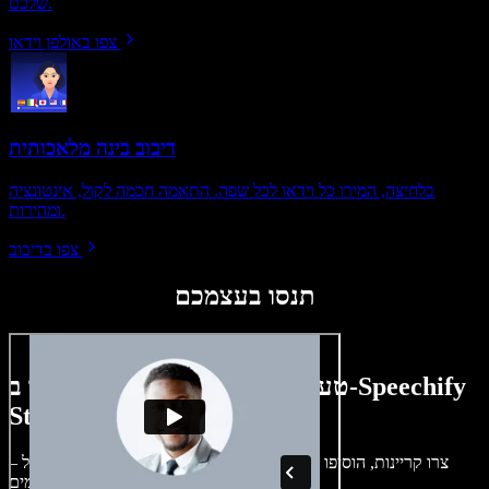
שלכם.
צפו באולפן וידאו
דיבוב בינה מלאכותית
בלחיצה, המירו כל וידאו לכל שפה. התאמה חכמה לקול, אינטונציה
ומהירות.
צפו בדיבוב
תנסו בעצמכם
טעימה קטנה ממה שתוכלו ליצור ב-Speechify
Studio.
צרו קריינות, הוסיפו תמונות ללא זכויות, אודיו, סרטונים ושיבוט קול –
לפרויקטים קוליים־חזותיים מושלמים.