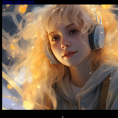
התחילו ליצור באולפן