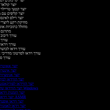
יוצר קדימונים ל
יוצר קולאז'
יוצר קטעי טריילר 
יוצר קליפים עם 
יוצר רילס לאינ
מוזיקת רקע ליוצרי
מחולל כתוביות או
מתרגם 
עורך דיבוב
עורך 
עורך וידאו 
עורך וידאו לכושר
עורך וידאו לסרטוני מדריכי 
עורך 
יוצר אאוטרו
יוצר אינטרו
יוצר אנימציות
יוצר הווידאו למק
יוצר הווידאו לפודקאסט
יוצר הווידאו של Windows
יוצר הזמנות וידאו
יוצר וידאו ASMR
יוצר וידאו אופנה
יוצר וידאו לאמנות