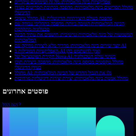
אפליקציות בינה מלאכותית: מה זה ושימושים עיקריים
מחולל תסריטים בינה מלאכותית: מהפכה בכתיבת תסריטים בעידן
הדיגיטלי
מחולל עיצובי AI: מהפכה בעולם היצירתיות הדיגיטלית
הבינה המלאכותית הטובה ביותר: מהפכה בתהליכי עבודה עם
טכנולוגיה מתקדמת
המשמעות של בינה מלאכותית גנרטיבית: חושפים את עתיד הבינה
המלאכותית
יוצר שירים בינה מלאכותית: מדריך מלא ליצירת מוזיקה עם AI
האפליקציות המובילות ב-AI ואיך להשתמש בהן
חקירת הפוטנציאל של Nova AI בשינוי עולם הטכנולוגיה
מחולל טקסטים מבוסס בינה מלאכותית: מהפכה ביצירת תוכן
בעידן הדיגיטלי
מחולל AI: גלו את הגבול החדש של הבינה המלאכותית
מחולל אמנות בינה מלאכותית: יצירת יצירות דיגיטליות מרהיבות
פוסטים אחרונים
הצג הכל