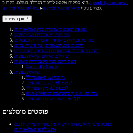
,
speechify.com/news
היא ספקית טקסט לדיבור הגדולה בעולם. בקרו ב-
למידע נוסף.
speechify.com/press
ו-
speechify.com/blog
תוכן העניינים
הופעת האמנות שנוצרה בבינה מלאכותית
כלי בינה מלאכותית ושימושיהם
בינה מלאכותית ברשתות החברתיות ובעסקים
היבטים טכניים: מכוונון עד פוטוריאליזם
בינה מלאכותית והתפתחות הסגנונות האמנותיים
שיקולים אתיים ושאלות נפוצות
העתיד של בינה מלאכותית באמנות
Speechify Studio
שאלות נפוצות
האם מחולל AI חינמי?
מה זה יוצר ציור AI חינמי?
מה זה מחולל AI לבנות?
איך להשתמש במחולל אמנות AI בחינם?
איך משתמשים ביוצר ציור AI?
פוסטים מומלצים
מבוסס בינה מלאכותית: לחשוף את עתיד היצירתיות עם
אינטיליגנציה מלאכותית