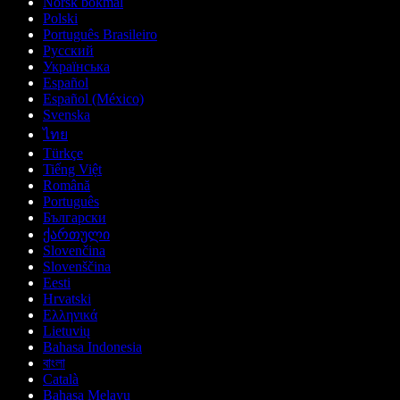
Norsk bokmål
Polski
Português Brasileiro
Русский
Українська
Español
Español (México)
Svenska
ไทย
Türkçe
Tiếng Việt
Română
Português
Български
ქართული
Slovenčina
Slovenščina
Eesti
Hrvatski
Ελληνικά
Lietuvių
Bahasa Indonesia
বাংলা
Català
Bahasa Melayu