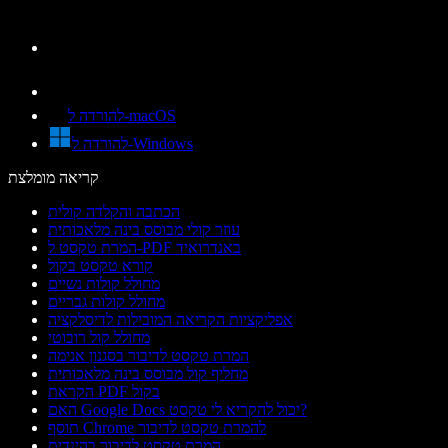
להורדה ל-macOS
להורדה ל-Windows
קריאה מומלצת
הכתבה והקלדה קולית
עוזר קולי מבוסס בינה מלאכותית
המרת טקסט ל-PDF באנדרואיד
קורא טקסט בקול
מחולל קולות נשיים
מחולל קולות גבריים
אפליקציות הקריאה המובילות לדיסלקציה
מחולל קול רובוטי
המרת טקסט לדיבור בסגנון אנימה
מחליף קול מבוסס בינה מלאכותית
הקראת PDF בקול
האם Google Docs יכול להקריא לי טקסט?
תוסף Chrome להמרת טקסט לדיבור
המרת טקסט לדיבור בהינדית