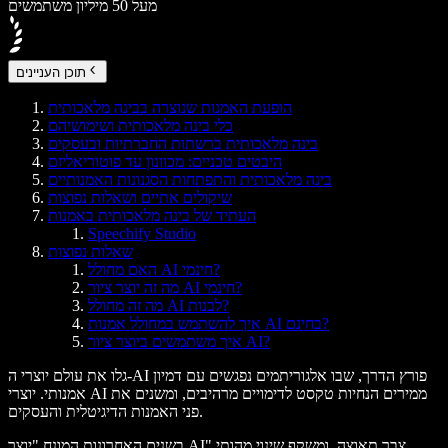
מעל 50 מיליון משתמשים
תוכן העניינים
הופעת האמנות שנוצרה בבינה מלאכותית
כלי בינה מלאכותית ושימושיהם
בינה מלאכותית ברשתות החברתיות ובעסקים
היבטים טכניים: מכוונון עד פוטוריאליזם
בינה מלאכותית והתפתחות הסגנונות האמנותיים
שיקולים אתיים ושאלות נפוצות
העתיד של בינה מלאכותית באמנות
Speechify Studio
שאלות נפוצות
האם מחולל AI חינמי?
מה זה יוצר ציור AI חינמי?
מה זה מחולל AI לבנות?
איך להשתמש במחולל אמנות AI בחינם?
איך משתמשים ביוצר ציור AI?
גלו את עולם יוצרי ה-AI פורץ הדרך, שבו אלגוריתמים נפגשים עם דמיון
אמנותי. יוצרי AI ממירים הנחיות טקסט לדימויים מרהיבים, ומשנים את
פני האמנות הדיגיטלית והעסקים.
בשנים האחרונות המונח "יוצר AI" צבר תאוצה, ומשקף שינוי מהותי