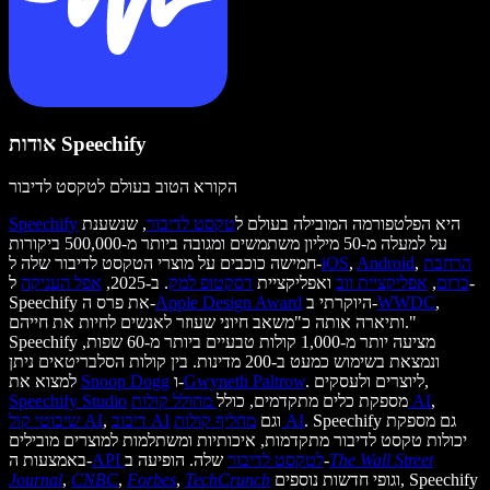
אודות Speechify
הקורא הטוב בעולם לטקסט לדיבור
היא הפלטפורמה המובילה בעולם ל
טקסט לדיבור
, שנשענת
Speechify
על למעלה מ-50 מיליון משתמשים ומגובה ביותר מ-500,000 ביקורות
הרחבת
,
Android
,
iOS
חמישה כוכבים על מוצרי הטקסט לדיבור שלה ל-
כרום
,
אפליקציית ווב
ואפליקציית
דסקטופ למק
. ב-2025,
אפל העניקה
ל-
,
WWDC
היוקרתי ב-
Apple Design Award
Speechify את פרס ה-
ותיארה אותה כ"משאב חיוני שעוזר לאנשים לחיות את חייהם."
Speechify מציעה יותר מ-1,000 קולות טבעיים ביותר מ-60 שפות,
ונמצאת בשימוש כמעט ב-200 מדינות. בין קולות הסלבריטאים ניתן
. ליוצרים ולעסקים,
Gwyneth Paltrow
ו-
Snoop Dogg
למצוא את
,
מחולל קולות AI
מספקת כלים מתקדמים, כולל
Speechify Studio
. Speechify גם מספקת
מחליף קולות AI
וגם
דיבוב AI
,
שיבוטי קול AI
יכולות טקסט לדיבור מתקדמות, איכותיות ומשתלמות למוצרים מובילים
The Wall Street
שלה. הופיעה ב-
API לטקסט לדיבור
באמצעות ה-
וגופי חדשות נוספים, Speechify
TechCrunch
,
Forbes
,
CNBC
,
Journal