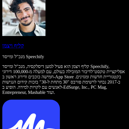
קליף ויצמן
מנכ"ל ומייסד Speechify
קליף ויצמן הוא פעיל למען דיסלקסיה, מנכ"ל ומייסד Speechify,
אפליקציית טקסט־לדיבור המובילה בעולם, עם למעלה מ-100,000 דירוגי
חמישה כוכבים ודירוג ראשון ב-App Store בקטגוריית חדשות ומגזינים.
ב-2017 נבחר לרשימת פורבס "30 מתחת ל-30" בזכות קידום הנגישות
לאנשים עם לקויות למידה. הופיע ב-EdSurge, Inc., PC Mag,
Entrepreneur, Mashable ועוד.