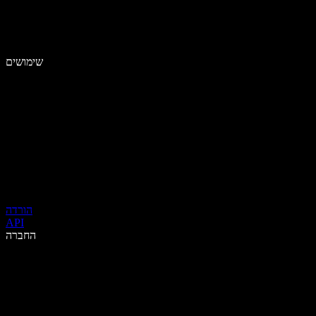
שימושים
הורדה
API
החברה