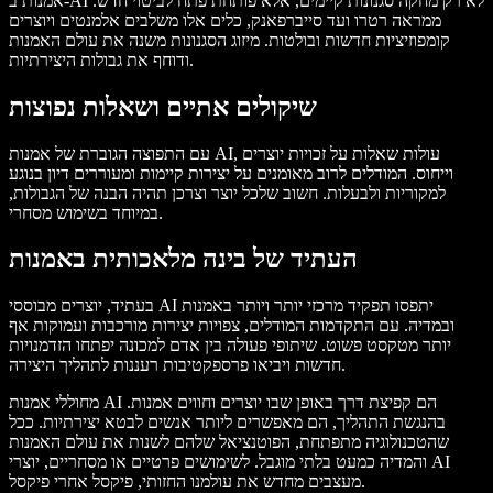
אמנות ב-AI לא רק מחקה סגנונות קיימים, אלא פותחת פתח לביטוי חדש.
ממראה רטרו ועד סייברפאנק, כלים אלו משלבים אלמנטים ויוצרים
קומפוזיציות חדשות ובולטות. מיזוג הסגנונות משנה את עולם האמנות
ודוחף את גבולות היצירתיות.
שיקולים אתיים ושאלות נפוצות
עם התפוצה הגוברת של אמנות AI, עולות שאלות על זכויות יוצרים
וייחוס. המודלים לרוב מאומנים על יצירות קיימות ומעוררים דיון בנוגע
למקוריות ולבעלות. חשוב שלכל יוצר וצרכן תהיה הבנה של הגבולות,
במיוחד בשימוש מסחרי.
העתיד של בינה מלאכותית באמנות
בעתיד, יוצרים מבוססי AI יתפסו תפקיד מרכזי יותר ויותר באמנות
ובמדיה. עם התקדמות המודלים, צפויות יצירות מורכבות ועמוקות אף
יותר מטקסט פשוט. שיתופי פעולה בין אדם למכונה יפתחו הזדמנויות
חדשות ויביאו פרספקטיבות רעננות לתהליך היצירה.
מחוללי אמנות AI הם קפיצת דרך באופן שבו יוצרים וחווים אמנות.
בהנגשת התהליך, הם מאפשרים ליותר אנשים לבטא יצירתיות. ככל
שהטכנולוגיה מתפתחת, הפוטנציאל שלהם לשנות את עולם האמנות
והמדיה כמעט בלתי מוגבל. לשימושים פרטיים או מסחריים, יוצרי AI
מעצבים מחדש את עולמנו החזותי, פיקסל אחרי פיקסל.