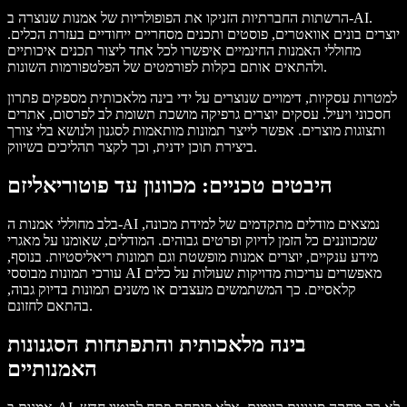
הרשתות החברתיות הזניקו את הפופולריות של אמנות שנוצרה ב-AI.
יוצרים בונים אוואטרים, פוסטים ותכנים מסחריים ייחודיים בעזרת הכלים.
מחוללי האמנות החינמיים איפשרו לכל אחד ליצור תכנים איכותיים
ולהתאים אותם בקלות לפורמטים של הפלטפורמות השונות.
למטרות עסקיות, דימויים שנוצרים על ידי בינה מלאכותית מספקים פתרון
חסכוני ויעיל. עסקים יוצרים גרפיקה מושכת תשומת לב לפרסום, אתרים
ותצוגות מוצרים. אפשר לייצר תמונות מותאמות לסגנון ולנושא בלי צורך
ביצירת תוכן ידנית, וכך לקצר תהליכים בשיווק.
היבטים טכניים: מכוונון עד פוטוריאליזם
בלב מחוללי אמנות ה-AI נמצאים מודלים מתקדמים של למידת מכונה,
שמכווננים כל הזמן לדיוק ופרטים גבוהים. המודלים, שאומנו על מאגרי
מידע ענקיים, יוצרים אמנות מופשטת וגם תמונות ריאליסטיות. בנוסף,
עורכי תמונות מבוססי AI מאפשרים עריכות מדויקות שעולות על כלים
קלאסיים. כך המשתמשים מעצבים או משנים תמונות בדיוק גבוה,
בהתאם לחזונם.
בינה מלאכותית והתפתחות הסגנונות
האמנותיים