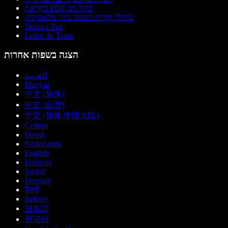
הקראת PDF בקול רם
מחולל קולות מבוסס בינה מלאכותית
Texto a Voz
Leitor de Texto
הצגה בשפות אחרות
العربية
Magyar
中文 (简体)
中文 (台灣)
中文 (简体 中国大陆)
Čeština
Dansk
Nederlands
English
Français
Suomi
Deutsch
हिन्दी
Italiano
日本語
한국어