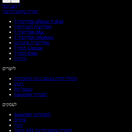
הצג הכל
המרת טקסט לדיבור
אפליקציה ל-iPhone ול-iPad
אפליקציה לאנדרואיד
אפליקציה ל-Mac
אפליקציה ל-Windows
אפליקציית אינטרנט
תוסף ל-Chrome
תוסף ל-Edge
הורדות
ליוצרים
מחולל קולות מבוסס בינה מלאכותית
דיבוב
שכפול קול
Speechify לעבודה
לעסקים
Speechify למפתחים
צוותים
חינוך
תיעוד API להמרת טקסט לדיבור