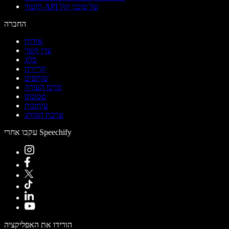
תיעוד API של סוכני קול
החברה
אודות
צרו קשר
בלוג
קריירה
שותפים
מרכז העזרה
סטטוס
עיתונות
ערכת המותג
עקבו אחרי Speechify
הורידו את האפליקציה