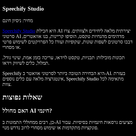
Speechify Studio
מחיר: ניסיון חינם
היא חבילת AI יצירתית מלאה ליחידים ולצוותים. צרו
Speechify Studio
סרטוני AI מדהימים מהנחיות טקסט, הוסיפו קריינות, בנו אוואטרים,
דבבו סרטונים לשפות שונות, שקופיות ועוד! כל הפרויקטים לשימוש פרטי
או מסחרי.
תכונות מובילות
: תבניות, טקסט לוידאו, עריכה בזמן אמת, שינוי גודל,
תמלול, כלים לשיווק וידאו.
Speechify היא הבחירה הטובה ביותר לסרטוני אוואטר ב-AI. בעזרת
אינטגרציה מלאה עם כלים נוספים, Speechify Studio מתאימה לכל
צוות.
שאלות נפוצות
האם מחולל AI חינמי?
כן, רבים ממחוללי התמונות ב-AI מציעים גרסאות חינמיות בסיסיות. עבור
פונקציות מתקדמות או שימוש מסחרי לרוב נדרש מנוי.