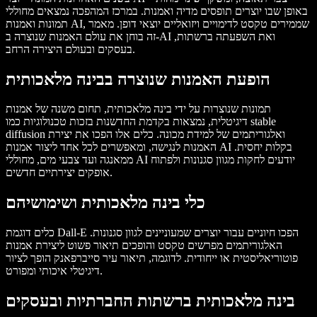
באופן שבו יוצרים תופסים מדיה ואמנות. במרכז המהפכה נמצאים מחוללי
תמונות ואמנות AI, שממירים טקסט לדימויים ויזואליים יוצאי דופן. מאמר
זה בוחן את עולם האמנות שנוצרה ב-AI ואת השפעתה ברשתות,
בעסקים ובעולם היצירה הרחב.
הופעת האמנות שנוצרה בבינה מלאכותית
תמונות שנוצרות על ידי בינה מלאכותית, תחום משנה של אמנות
דיגיטלית, נמצאות בקדמת החדשנות בזכות טכנולוגיות כמו stable
diffusion ואלגוריתמים של למידת מכונה. כלים אלו הפכו את יצירת
האמנות לנגישה, ומאפשרים לכל אחד ליצור אמנות AI בקלות יחסית.
ממאנגה ועד צבעי מים, מחוללי AI יודעים לחקות מגוון סגנונות ולפתוח
אופקים יצירתיים חדשים.
כלי בינה מלאכותית ושימושיהם
כלים דוגמת Dall-E הפכו חיוניים עבור יוצרים שמעוניינים לגוון סגנונות.
האלגוריתמים מפרשים טקסט והופכים תיאור פשוט ליצירת אמנות
פוטוריאליסטית או ייחודית. לדוגמה, תיאור עיר סייברפאנק הופך לציור
דיגיטלי איכותי ומפורט.
בינה מלאכותית ברשתות החברתיות ובעסקים