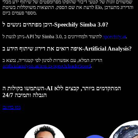
שמשווים זוגות של קטעי דיבור שהופקו מפרומפטים של שיתוף ידע מבלי
לדעת את שם הספק. התוצאות משוקללות בשיטת Elo, והדירוג מתעדכן
מספר פעמים ביום.
היכן מפתחים ניגשים ל-Speechify Simba 3.0?
.
speechify.ai
ניתן לגשת ל-API של Simba 3.0, לתיעוד ולמחירונים ב
איפה רואים את דירוג שיתוף הידע ב-Artificial Analysis?
הדירוג המלא, עם אפשרות לסינון לפי קטגוריה, נמצא ב
artificialanalysis.ai/text-to-speech/leaderboard
.
השתמשו בקולות ה-AI המתקדמים ביותר, קבצים ללא
הגבלה ותמיכה 24/7
נסו בחינם