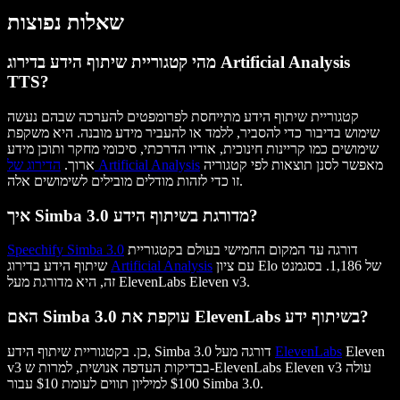
שאלות נפוצות
מהי קטגוריית שיתוף הידע בדירוג Artificial Analysis
TTS?
קטגוריית שיתוף הידע מתייחסת לפרומפטים להערכה שבהם נעשה
שימוש בדיבור כדי להסביר, ללמד או להעביר מידע מובנה. היא משקפת
שימושים כמו קריינות חינוכית, אודיו הדרכתי, סיכומי מחקר ותוכן מידע
מאפשר לסנן תוצאות לפי קטגוריה
הדירוג של Artificial Analysis
ארוך.
זו כדי לזהות מודלים מובילים לשימושים אלה.
איך Simba 3.0 מדורגת בשיתוף הידע?
דורגה עד המקום החמישי בעולם בקטגוריית
Speechify Simba 3.0
עם ציון Elo של 1,186. בסגמנט
Artificial Analysis
שיתוף הידע בדירוג
זה, היא מדורגת מעל ElevenLabs Eleven v3.
האם Simba 3.0 עוקפת את ElevenLabs בשיתוף ידע?
Eleven
ElevenLabs
כן. בקטגוריית שיתוף הידע, Simba 3.0 דורגה מעל
v3 בבדיקות העדפה אנושית, למרות ש-ElevenLabs Eleven v3 עולה
$100 למיליון תווים לעומת $10 עבור Simba 3.0.