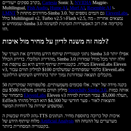
Magpie-
NVIDIA
Sonic 3,
Cartesia
בקרב ספקים ייעודיים,
ו-
Resemble AI
,
Murf AI
,
Hume AI
,
Fish Audio
Multilingual,
,
ElevenLabs
מדורגים מתחת ל-Simba 3.0. גם דגמים נוספים של
LMNT
כולל Multilingual v2, Turbo v2.5 ו-Flash v2.5, נמצאים אחריה - מה
שממחיש ש-Simba 3.0 מקדימה את רוב האפשרויות הזמינות למשימה
הזו.
למה זה משנה לדיון על מחיר מול איכות?
נתוני קטגוריית שיתוף הידע מחדדים את הערך של Simba 3.0 אפילו יותר
מהדירוג הגלובלי. בדירוג הכולל, Simba 3.0 זולה יותר מכל מודל שמדורג
מעליה. בקטגוריית שיתוף הידע היא גם עוקפת את ElevenLabs Eleven
v3, כלומר שמפתחים שמשלמים $100 למיליון תווים עבור ElevenLabs
מקבלים תוצאה שמדורגת נמוך יותר בתרחיש השימוש הרלוונטי.
בקנה מידה של ייצור, אלו סכומים משמעותיים. פלטפורמה שמקריינת 50
. אותה כמות
Speechify Simba 3.0
מיליון תווים בחודש משלמת $500 עם
Eleven v3 תעלה $5,000. עבור חברות למידה,
ElevenLabs
בתמחור של
EdTech והוצאות לאור - פער חודשי של $4,500 הוא הבדל מהותי
שמשפיע ישירות על רווחיות המוצר.
נהוג להניח שבשוק ה-TTS איכות קול כרוכה בתוספת מחיר. הנתונים
מערערים על ההנחה הזו
Artificial Analysis
מלוח שיתוף הידע של
בקטגוריה המסחרית ביותר.