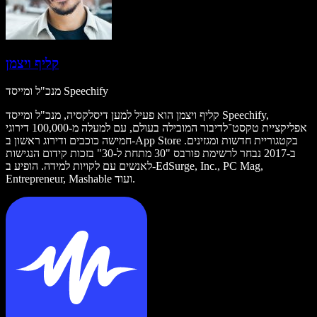
קליף ויצמן
מנכ"ל ומייסד Speechify
קליף ויצמן הוא פעיל למען דיסלקסיה, מנכ"ל ומייסד Speechify,
אפליקציית טקסט־לדיבור המובילה בעולם, עם למעלה מ-100,000 דירוגי
חמישה כוכבים ודירוג ראשון ב-App Store בקטגוריית חדשות ומגזינים.
ב-2017 נבחר לרשימת פורבס "30 מתחת ל-30" בזכות קידום הנגישות
לאנשים עם לקויות למידה. הופיע ב-EdSurge, Inc., PC Mag,
Entrepreneur, Mashable ועוד.