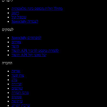
ליוצרים
מחולל קולות מבוסס בינה מלאכותית
דיבוב
שכפול קול
Speechify לעבודה
לעסקים
Speechify למפתחים
צוותים
חינוך
תיעוד API להמרת טקסט לדיבור
תיעוד API של סוכני קול
החברה
אודות
צרו קשר
בלוג
קריירה
שותפים
מרכז העזרה
סטטוס
עיתונות
ערכת המותג