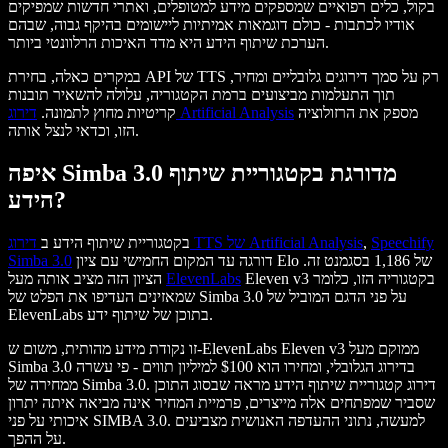
בקול, כלים רפואיים שמספקים מידע למטופלים, ואתרי חדשות שמפיקים
אודיו לכתבות - כולם דוגמאות אמיתיות ליישומים בהיקף גבוה, שבהם
הערכת שיתוף הידע היא מדד האיכות הרלוונטי ביותר.
במקרים כאלה, בחירת API של TTS רק על סמך דירוגים גלובליים ומחיר,
תוך התעלמות מביצועים ברמת הקטגוריה, עלולה להשאיר תובנות
מספק את הרזולוציה
דירוג Artificial Analysis
קריטיות מחוץ לתמונה.
הזו, וכדאי לנצל אותה.
איפה Simba 3.0 מדורגת בקטגוריית שיתוף
הידע?
Speechify
,
דירוג TTS של Artificial Analysis
בקטגוריית שיתוף הידע ב
דורגה עד המקום החמישי עם ציון Elo של 1,186 בסגמנט זה.
Simba 3.0
Eleven v3 בקטגוריה הזו, כלומר
ElevenLabs
הציון הזה מציב אותה מעל
שמאזינים העדיפו את הפלט של Simba 3.0 על פני הדגם המוביל של
ElevenLabs בתוכן של שיתוף ידע.
זו נקודת מידע מהותית, משום ש-ElevenLabs Eleven v3 ממוקם מעל
Simba 3.0 בדירוג הגלובלי, ומחירו הוא $100 למיליון תווים - פי עשרה
ממחירה של Simba 3.0. דירוג קטגוריית שיתוף הידע מראה שבסוג התוכן
שסביר שמפתחים אלה מייצרים, פרמיית המחיר אינה מביאה איתה יתרון
איכותי על פני SIMBA 3.0. למעשה, נתוני ההעדפה האנושית מצביעים
על ההפך.