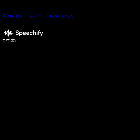
Speechify משיקה תמלול קול להקלדה
לכתוב פי 5 מהר יותר עם הכתבה קולית
מוצרים
למידע נוסף