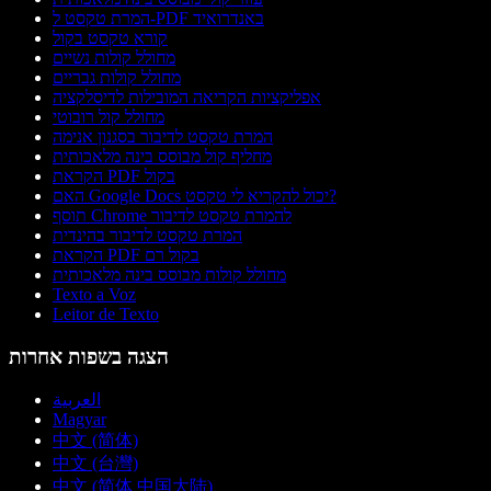
המרת טקסט ל-PDF באנדרואיד
קורא טקסט בקול
מחולל קולות נשיים
מחולל קולות גבריים
אפליקציות הקריאה המובילות לדיסלקציה
מחולל קול רובוטי
המרת טקסט לדיבור בסגנון אנימה
מחליף קול מבוסס בינה מלאכותית
הקראת PDF בקול
האם Google Docs יכול להקריא לי טקסט?
תוסף Chrome להמרת טקסט לדיבור
המרת טקסט לדיבור בהינדית
הקראת PDF בקול רם
מחולל קולות מבוסס בינה מלאכותית
Texto a Voz
Leitor de Texto
הצגה בשפות אחרות
العربية
Magyar
中文 (简体)
中文 (台灣)
中文 (简体 中国大陆)