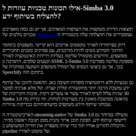
אילו תכונות טכניות עוזרות ל-Simba 3.0
להצליח בשיתוף ידע?
תוצאות הדירוג משקפות את העדפות המאזינים, אך יש גם כמה מאפיינים
שמסבירים את ההצלחה שלה בקטגוריה זו.
Simba 3.0
טכניים בולטים של
דיוק בפרוזודיה לאורך טקסטים ארוכים הוא קריטי. משפטים בתחומי
החינוך והמידע נוטים להיות מורכבים, עם פסיקים ומבנים תחביריים
מסועפים, ודורשים מהמודל שליטה בעליות וירידות האינטונציה לאורך
קטעים שלמים. התמיכה ב-SSML ב-Simba 3.0 מספקת שליטה מפורטת
בכך, אך גם ביצועי הבסיס של המודל משקפים השקעה ממוקדת של
Speechify בתחום הזה.
גם טבעיות ללא דרמטיזציה מופרזת חשובה כאן. ההאזנה לתוכן של שיתוף
ידע נמשכת הרבה יותר מתקשורת קולית קצרה. קול מלא אנרגיה למשך
30 שניות עלול לעייף לאורך עשר או עשרים דקות. איכות הקריינות של
Simba 3.0 בהאזנה ממושכת מאזנת בין מעורבות לנוחות, וזה בדיוק מה
שבוחני שיתוף הידע משקפים בהעדפותיהם בבדיקות עיוורות.
הארכיטקטורה ה-streaming-native של Simba 3.0 מועילה במיוחד גם
ליישומי שיתוף ידע. הפקת תוכן ארוך נהנית מזמן תגובה ראשוני מהיר,
והיכולת להזרים אודיו תוך כדי יצירה משפרת את חוויית המשתמש ב-
pipeline של טקסט לאודיו.