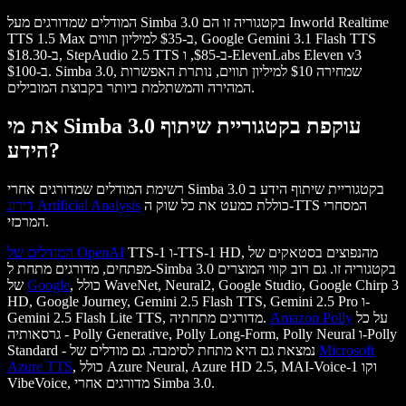
המודלים שמדורגים מעל Simba 3.0 בקטגוריה זו הם Inworld Realtime
TTS 1.5 Max ב-$35 למיליון תווים, Google Gemini 3.1 Flash TTS
ב-$18.30, StepAudio 2.5 TTS ב-$85, ו-ElevenLabs Eleven v3
ב-$100. Simba 3.0, שמחירה $10 למיליון תווים, נותרת האפשרות
המהירה והמשתלמת ביותר בקבוצת המובילים.
את מי Simba 3.0 עוקפת בקטגוריית שיתוף
הידע?
רשימת המודלים שמדורגים אחרי Simba 3.0 בקטגוריית שיתוף הידע ב
כוללת כמעט את כל שוק ה-TTS המסחרי
דירוג Artificial Analysis
המרכזי.
TTS-1 ו-TTS-1 HD, מהנפוצים בסטאקים של
המודלים של OpenAI
מפתחים, מדורגים מתחת ל-Simba 3.0 בקטגוריה זו. גם רוב קווי המוצרים
, כולל WaveNet, Neural2, Google Studio, Google Chirp 3
Google
של
HD, Google Journey, Gemini 2.5 Flash TTS, Gemini 2.5 Pro ו-
על כל
Amazon Polly
Gemini 2.5 Flash Lite TTS, מדורגים מתחתיה.
גרסאותיה - Polly Generative, Polly Long-Form, Polly Neural ו-Polly
Microsoft
Standard - נמצאת גם היא מתחת לסימבה. גם מודלים של
, כולל Azure Neural, Azure HD 2.5, MAI-Voice-1 וקו
Azure TTS
VibeVoice, מדורגים אחרי Simba 3.0.