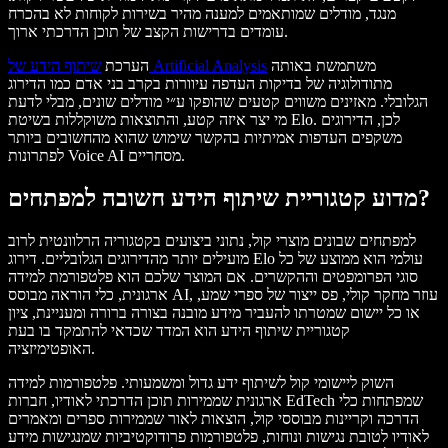
מנגד, מודלים שמותאמים למענה מהיר בשירות לקוחות לא בהכרח
עומדים בדרישות הקצב של תוכן הדרכתי ארוך.
משתמשת באותה
שיתוף הידע של Artificial Analysis
הערכת
מתודולוגיה של בדיקות העדפה עיוורות בקרב בני אדם כמו הדירוג
הגלובלי. מאזינים משווים קטעים שהופקו ע״י מודלים שונים, מבלי לדעת
מי יצר איזה קטע, והתוצאות משוקללות בשיטת Elo. לכן, הדירוגים
משקפים העדפות אמיתיות בהקשר שימוש שהוא מהחשובים ביותר
לפתרונות Voice AI מסחריים.
מדוע קטגוריית שיתוף הידע חשובה למפתחים?
למפתחים שבונים מוצרי קול, נתוני ביצועים בקטגוריה הרלוונטית לרוב
מועילים יותר מהדירוגים הגלובליים. דירוג Elo עולמי הוא ממוצע של כל
סוגי הפרומפטים וההקשרים. אם המוצר שלכם הוא פלטפורמת למידה
ארגונית, כלי הוראה מבוסס AI, עוזר מחקר קולי, פס ייצור של ספרי שמע,
או כל יישום שמטרתו להעביר מידע מובנה בצורה ברורה ומעניינת, ציון
קטגוריית שיתוף הידע הוא המדד שכדאי להתמקד בו בעת
האופטימיזציה.
השוק ליישומי קול לשיתוף ידע גדול ומשמעותי. פלטפורמות למידה
ארגונית שממירות תוכן הדרכתי לאודיו, חברות EdTech שמפתחות כלי
הדרכה וקריינות מבוססי קול, הוצאות לאור שממירות ספרים ומאמרים
לאודיו לטובת נגישות ונוחות, פלטפורמות פרודוקטיביות שמנגישות מידע