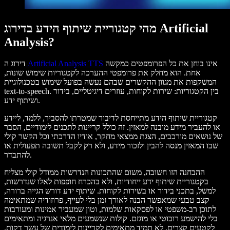
מהי קטגוריית שיתוף הידע בדירוג Artificial
Analysis?
אינו בוחן את כל הפרומפטים כמקשה
Artificial Analysis TTS
דירוג ה
אחת. הוא מחלק את פרומפטי ההערכה לקטגוריות שימוש שונות,
המשקפות את מגוון ההקשרים שבהם נעשה בפועל שימוש בטכנולוגיית
text-to-speech. בין הקטגוריות: שירות לקוחות, עוזרים דיגיטליים, בידור
ושיתוף ידע.
קטגוריית שיתוף הידע מתייחסת לדיבור שמטרתו להסביר, ללמד, ליידע
או להעביר מידע מובנה למאזין. זה כולל קריינות לתכנים לימודיים, הסבר
של נושאים מורכבים, הצגת ממצאי מחקר, אודיו הדרכתי וכל הקשר קולי
שבו המאזין מנסה להבין ולזכור מידע, ולא רק לקבל תשובה תפעולית או
להתבדר.
ההבחנה הזו חשובה, משום שהתכונות הנדרשות ממודל קולי מצליח
בקטגוריית שיתוף ידע ייחודיות, ולא בהכרח חופפות לאלו שנדרשות,
למשל, בתכני בידור או בשירות לקוחות. שיתוף ידע דורש הגייה ברורה,
קצב טבעי שמאפשר הבנה לאורך זמן בלי לעייף, פרוזודיה שמתאימה
לתוכן רב-משפטי או לפסקאות שלמות, וטון שמעביר אמינות ומעורבות
בלי להישמע רובוטי או מוגזם. קולות שנשמעים מלאי אנרגיה ומתאימים
לקטעים קצרים, לא תמיד מתאימים לקריינות לימודית של עשר דקות.