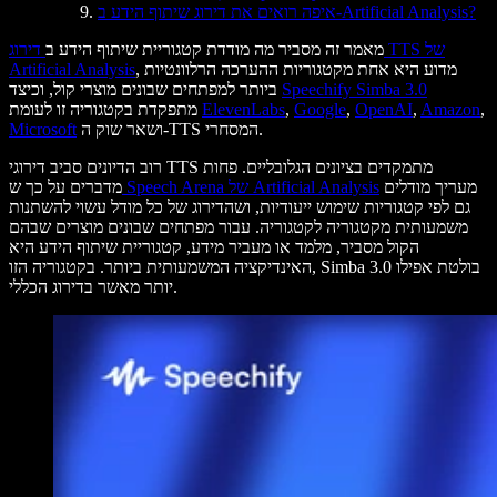
איפה רואים את דירוג שיתוף הידע ב-Artificial Analysis?
מאמר זה מסביר מה מודדת קטגוריית שיתוף הידע ב
דירוג TTS של
, מדוע היא אחת מקטגוריות ההערכה הרלוונטיות
Artificial Analysis
Speechify Simba 3.0
ביותר למפתחים שבונים מוצרי קול, וכיצד
,
Amazon
,
OpenAI
,
Google
,
ElevenLabs
מתפקדת בקטגוריה זו לעומת
ושאר שוק ה-TTS המסחרי.
Microsoft
רוב הדיונים סביב דירוגי TTS מתמקדים בציונים הגלובליים. פחות
מעריך מודלים
Speech Arena של Artificial Analysis
מדברים על כך ש
גם לפי קטגוריות שימוש ייעודיות, ושהדירוג של כל מודל עשוי להשתנות
משמעותית מקטגוריה לקטגוריה. עבור מפתחים שבונים מוצרים שבהם
הקול מסביר, מלמד או מעביר מידע, קטגוריית שיתוף הידע היא
האינדיקציה המשמעותית ביותר. בקטגוריה הזו, Simba 3.0 בולטת אפילו
יותר מאשר בדירוג הכללי.