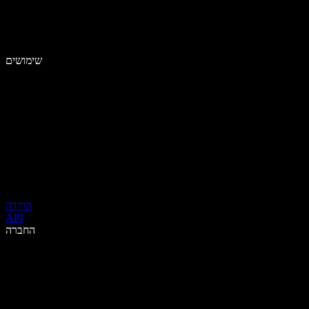
שימושים
הורדה
API
החברה