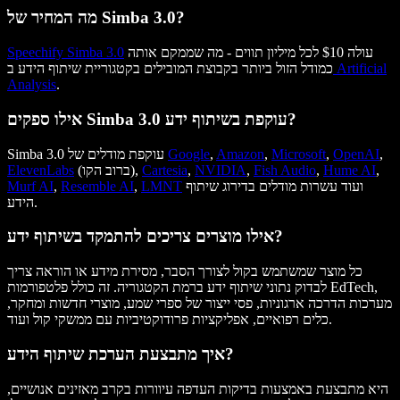
מה המחיר של Simba 3.0?
עולה $10 לכל מיליון תווים - מה שממקם אותה
Speechify Simba 3.0
Artificial
כמודל הזול ביותר בקבוצת המובילים בקטגוריית שיתוף הידע ב
Analysis
.
אילו ספקים Simba 3.0 עוקפת בשיתוף ידע?
,
OpenAI
,
Microsoft
,
Amazon
,
Google
Simba 3.0 עוקפת מודלים של
,
Hume AI
,
Fish Audio
,
NVIDIA
,
Cartesia
(ברוב הקו),
ElevenLabs
ועוד עשרות מודלים בדירוג שיתוף
LMNT
,
Resemble AI
,
Murf AI
הידע.
אילו מוצרים צריכים להתמקד בשיתוף ידע?
כל מוצר שמשתמש בקול לצורך הסבר, מסירת מידע או הוראה צריך
לבדוק נתוני שיתוף ידע ברמת הקטגוריה. זה כולל פלטפורמות EdTech,
מערכות הדרכה ארגוניות, פסי ייצור של ספרי שמע, מוצרי חדשות ומחקר,
כלים רפואיים, אפליקציות פרודוקטיביות עם ממשקי קול ועוד.
איך מתבצעת הערכת שיתוף הידע?
היא מתבצעת באמצעות בדיקות העדפה עיוורות בקרב מאזינים אנושיים,