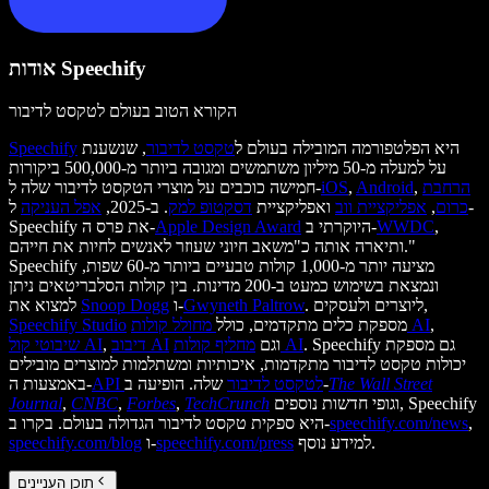
אודות Speechify
הקורא הטוב בעולם לטקסט לדיבור
היא הפלטפורמה המובילה בעולם ל
טקסט לדיבור
, שנשענת
Speechify
על למעלה מ-50 מיליון משתמשים ומגובה ביותר מ-500,000 ביקורות
הרחבת
,
Android
,
iOS
חמישה כוכבים על מוצרי הטקסט לדיבור שלה ל-
כרום
,
אפליקציית ווב
ואפליקציית
דסקטופ למק
. ב-2025,
אפל העניקה
ל-
,
WWDC
היוקרתי ב-
Apple Design Award
Speechify את פרס ה-
ותיארה אותה כ"משאב חיוני שעוזר לאנשים לחיות את חייהם."
Speechify מציעה יותר מ-1,000 קולות טבעיים ביותר מ-60 שפות,
ונמצאת בשימוש כמעט ב-200 מדינות. בין קולות הסלבריטאים ניתן
. ליוצרים ולעסקים,
Gwyneth Paltrow
ו-
Snoop Dogg
למצוא את
,
מחולל קולות AI
מספקת כלים מתקדמים, כולל
Speechify Studio
. Speechify גם מספקת
מחליף קולות AI
וגם
דיבוב AI
,
שיבוטי קול AI
יכולות טקסט לדיבור מתקדמות, איכותיות ומשתלמות למוצרים מובילים
The Wall Street
שלה. הופיעה ב-
API לטקסט לדיבור
באמצעות ה-
וגופי חדשות נוספים, Speechify
TechCrunch
,
Forbes
,
CNBC
,
Journal
,
speechify.com/news
היא ספקית טקסט לדיבור הגדולה בעולם. בקרו ב-
למידע נוסף.
speechify.com/press
ו-
speechify.com/blog
תוכן העניינים