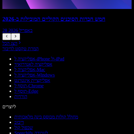
חמש חברות הסוכנים הקוליים המובילות ב-2026
28 באפריל 2026
הצג הכל
המרת טקסט לדיבור
אפליקציה ל-iPhone ול-iPad
אפליקציה לאנדרואיד
אפליקציה ל-Mac
אפליקציה ל-Windows
אפליקציית אינטרנט
תוסף ל-Chrome
תוסף ל-Edge
הורדות
ליוצרים
מחולל קולות מבוסס בינה מלאכותית
דיבוב
שכפול קול
Speechify לעבודה