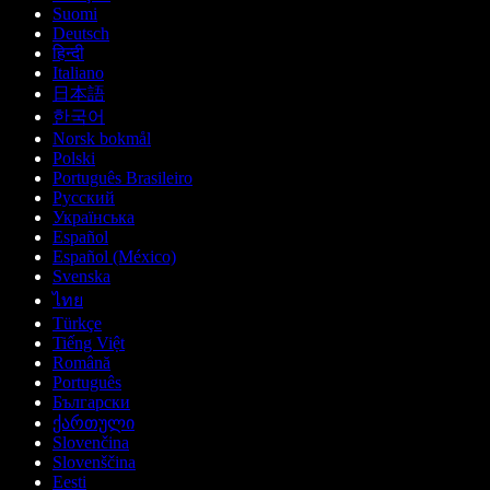
Suomi
Deutsch
हिन्दी
Italiano
日本語
한국어
Norsk bokmål
Polski
Português Brasileiro
Русский
Українська
Español
Español (México)
Svenska
ไทย
Türkçe
Tiếng Việt
Română
Português
Български
ქართული
Slovenčina
Slovenščina
Eesti