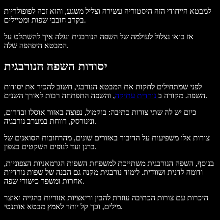
למבטא הייחודי הזה היסטוריה עשירה וצליל משגע, והוא זכה לפופולריות
בקרב חובבי שפות ומטיילים.
אז בואו נצלול לעולמה של השפה הנורבגית ונגלה איך להשתלט על
המבטא היפהפה שלה.
יסודות השפה הנורבגית
לפני שמתחילים לחקות את המבטא הנורבגי, חשוב להכיר את יסודות
, והשפה התפתחה רבות לאורך השנים.
השפה. מקורה ב
נורדית עתיקה
כיום יש לה שתי צורות כתיבה: בוקמול, נפוצה באזור אוסלו ובדרום,
ונינורסק, רווחת במערב נורבגיה.
צורות אלו משפיעות על הדיבור באזורים שונים, מהרחובות הסואנים של
ברגן ועד לנופים השקטים בצפון.
בנוסף, השפה הנורבגית משתייכת למשפחת השפות הגרמאניות הצפוניות,
ודומה לדנית ושוודית. לימוד נורבגית מקנה גם הבנה של שפות נורדיות
אחרות ומשפר כישורי שפה.
היכרות עם צורות הכתיבה עוזרת להבין וריאציות אזוריות בהגייה ואוצר
מילים, וכך קל יותר לאמץ מבטא אותנטי.