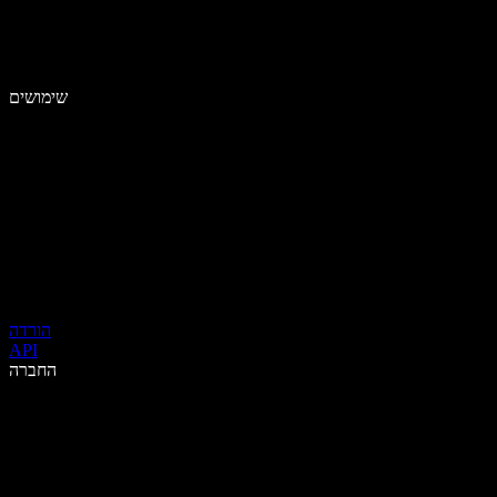
שימושים
הורדה
API
החברה