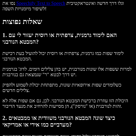
וגלו דרך חדשה ואינטראקטיבית
Speechify Text to Speech
נסו את
לשיפור מיומנויות השפה!
שאלות נפוצות
1. האם לימוד גרמנית, צרפתית או רוסית יעזור לי עם
המבטא הנורבגי?
לימוד שפות כמו גרמנית, צרפתית או רוסית יכול להועיל בעת רכישת
המבטא הנורבגי.
למרות ששפות אלו שונות מנורבגית, יש בהן צלילים דומים. לדוג' בגרמנית
יש דרך לבטא "ר" שנמצאת גם בנורבגית.
כשלומדים שפות אירופאיות שונות, מתפתחת יכולת לשמוע ולהפיק
צלילים חדשים.
היכולת הזו עוזרת ברכישת המבטא הנורבגי. לכן, גם אם שפות אלה לא
זהות לנורבגית (או "נורסק"), הן מסייעות להרחיב את מנעד הדיבור.
2. כיצד שונה המבטא הנורבגי משוודית או ממבטאים
מערביים כמו אירי או אמריקאי?