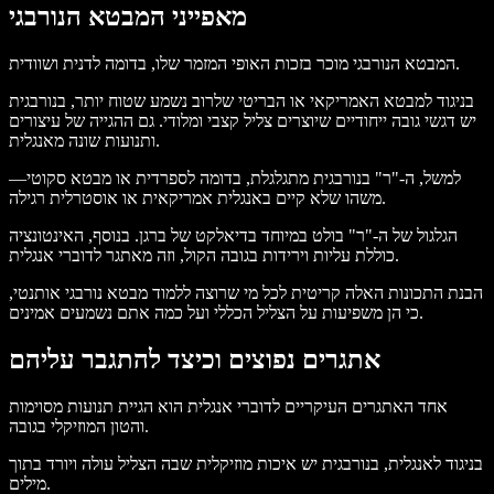
מאפייני המבטא הנורבגי
המבטא הנורבגי מוכר בזכות האופי המזמר שלו, בדומה לדנית ושוודית.
בניגוד למבטא האמריקאי או הבריטי שלרוב נשמע שטוח יותר, בנורבגית
יש דגשי גובה ייחודיים שיוצרים צליל קצבי ומלודי. גם ההגייה של עיצורים
ותנועות שונה מאנגלית.
למשל, ה-"ר" בנורבגית מתגלגלת, בדומה לספרדית או מבטא סקוטי—
משהו שלא קיים באנגלית אמריקאית או אוסטרלית רגילה.
הגלגול של ה-"ר" בולט במיוחד בדיאלקט של ברגן. בנוסף, האינטונציה
כוללת עליות וירידות בגובה הקול, וזה מאתגר לדוברי אנגלית.
הבנת התכונות האלה קריטית לכל מי שרוצה ללמוד מבטא נורבגי אותנטי,
כי הן משפיעות על הצליל הכללי ועל כמה אתם נשמעים אמינים.
אתגרים נפוצים וכיצד להתגבר עליהם
אחד האתגרים העיקריים לדוברי אנגלית הוא הגיית תנועות מסוימות
והטון המוזיקלי בגובה.
בניגוד לאנגלית, בנורבגית יש איכות מוזיקלית שבה הצליל עולה ויורד בתוך
מילים.