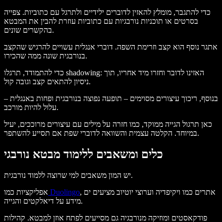
כדי להתגבר, מומלץ להאזין לדוברים ילידיים ולתרגל עם כתוביות. צפייה
בסרטים או תוכניות נורבגיות עם כתוביות עוזרת להבין את המבטא
בהקשרים שונים.
אתגר נוסף הוא קצב וזרימת השפה. דוברי אנגלית עשויים להרגיש שהקצב
בנורבגית שונה ממה שהכירו.
כדי להתמודד, תרגלו shadowing: האזינו לדובר וחזרו מיד אחריו, תוך
ניסיון להתאים קצב וגובה קול.
בנוסף, ריכוך עיצורים מסוימים – תופעה נפוצה בנורבגית ופחות באנגלית –
עלול להיות מורכב.
כאן תרגול הגייה ממוקד, כמו חזרה על מילים עם עיצורים מרוככים, יעיל
במיוחד. הקלטה עצמית והשוואה לדוברי שפת אם תסייע להשתפר.
כלים ומשאבים ללימוד מבטא נורבגי
יש המון משאבים למי שרוצה ללמוד נורבגית.
, אתרים כמו ויקיפדיה וערוצי יוטיוב מציעים ים
Duolingo
אפליקציות כמו
מידע על דיאלקטים והגייה.
פודקאסטים ומוזיקה מנורבגיה גם מסייעים לפתח אוזן למבטא. קהילות