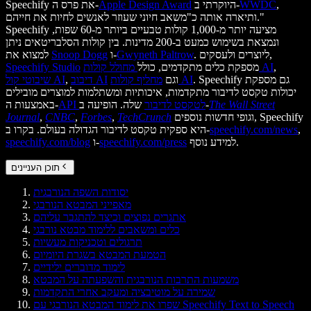
,
WWDC
היוקרתי ב-
Apple Design Award
Speechify את פרס ה-
ותיארה אותה כ"משאב חיוני שעוזר לאנשים לחיות את חייהם."
Speechify מציעה יותר מ-1,000 קולות טבעיים ביותר מ-60 שפות,
ונמצאת בשימוש כמעט ב-200 מדינות. בין קולות הסלבריטאים ניתן
. ליוצרים ולעסקים,
Gwyneth Paltrow
ו-
Snoop Dogg
למצוא את
,
מחולל קולות AI
מספקת כלים מתקדמים, כולל
Speechify Studio
. Speechify גם מספקת
מחליף קולות AI
וגם
דיבוב AI
,
שיבוטי קול AI
יכולות טקסט לדיבור מתקדמות, איכותיות ומשתלמות למוצרים מובילים
The Wall Street
שלה. הופיעה ב-
API לטקסט לדיבור
באמצעות ה-
וגופי חדשות נוספים, Speechify
TechCrunch
,
Forbes
,
CNBC
,
Journal
,
speechify.com/news
היא ספקית טקסט לדיבור הגדולה בעולם. בקרו ב-
למידע נוסף.
speechify.com/press
ו-
speechify.com/blog
תוכן העניינים
יסודות השפה הנורבגית
מאפייני המבטא הנורבגי
אתגרים נפוצים וכיצד להתגבר עליהם
כלים ומשאבים ללימוד מבטא נורבגי
תרגולים וטכניקות מעשיות
הטמעת המבטא בשגרת היומיום
לימוד מדוברים ילידיים
משמעות התרבות הנורבגית והשפעתה על המבטא
שמירה על מוטיבציה ומעקב אחרי התקדמות
שפרו את לימוד המבטא הנורבגי עם Speechify Text to Speech