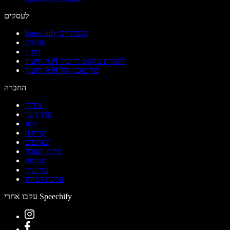
לעסקים
Speechify למפתחים
צוותים
חינוך
תיעוד API להמרת טקסט לדיבור
תיעוד API של סוכני קול
החברה
אודות
צרו קשר
בלוג
קריירה
שותפים
מרכז העזרה
סטטוס
עיתונות
ערכת המותג
עקבו אחרי Speechify