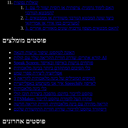
שאלות נפוצות
1. האם לימוד גרמנית, צרפתית או רוסית יעזור לי עם
המבטא הנורבגי?
2. כיצד שונה המבטא הנורבגי משוודית או ממבטאים
מערביים כמו אירי או אמריקאי?
3. האם מבטאים מצפון נורבגיה שונים מאזורים אחרים?
פוסטים מומלצים
האזנה לטקסט: שיפור נגישות והנאה
קורא אתרים: שדרוג חוויית הקריאה שלך עם קולות AI
Speak Screen: פותחים נגישות באייפון ובאייפד
כלי הסיכום המתקדם ביותר בבינה מלאכותית
אפליקציה ליצירת ספרי שמע
5 הטיפים המובילים של בינה מלאכותית לקריאה
איך אני משתמש באפליקציית Speechify לאייפון
כלי בינה מלאכותית
טקסט לדיבור בחינם: מהפכה ביצירת תוכן קולי
TTSMaker: פתרון העל להמרת טקסט לדיבור
קריאה מהירה עם בינה מלאכותית: חוויית קריאה חדשה
דיסקורד טקסט־לדיבור: שדרוג חוויית התקשורת שלכם
פוסטים אחרונים