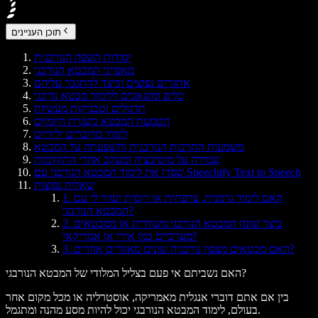
תוכן העניינים
יסודות השפה הנורבגית
מאפייני המבטא הנורבגי
אתגרים נפוצים וכיצד להתגבר עליהם
כלים ומשאבים ללימוד מבטא נורבגי
תרגולים וטכניקות מעשיות
הטמעת המבטא בשגרת היומיום
לימוד מדוברים ילידיים
משמעות התרבות הנורבגית והשפעתה על המבטא
שמירה על מוטיבציה ומעקב אחרי התקדמות
שפרו את לימוד המבטא הנורבגי עם Speechify Text to Speech
שאלות נפוצות
1. האם לימוד גרמנית, צרפתית או רוסית יעזור לי עם
המבטא הנורבגי?
2. כיצד שונה המבטא הנורבגי משוודית או ממבטאים
מערביים כמו אירי או אמריקאי?
3. האם מבטאים מצפון נורבגיה שונים מאזורים אחרים?
האם נשביתם אי פעם בצליל המלודי של המבטא הנורבגי?
בין אם אתם דוברי אנגלית מאמריקה, אוסטרליה או מכל מקום אחר
בעולם, לימוד המבטא הנורבגי יכול להיות מסע מהנה ומתגמל.