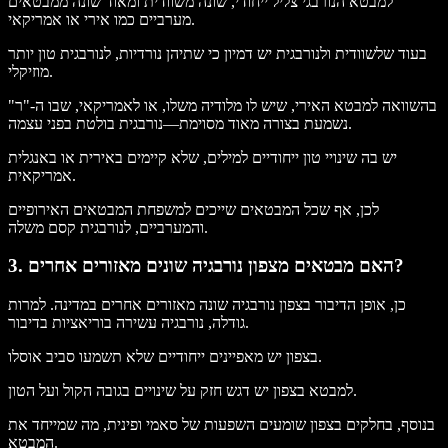
למבטא הנורבגי צליל ייחודי, שונה משוודית ומאוד שונה ממבטאים
מערביים כמו אירי או אמריקאי.
בעוד שלשוודית ולנורבגית יש דמיון כי שתיהן נורדיות, לנורבגית טון יותר
מוזיקלי.
בהשוואה למבטא האירי, שיש לו מלודיה משלו, או לאמריקאי, שבו ה-"ר"
נשמעת בצורה מאוד מסוימת—נורבגית בולטת בפני עצמה.
יש בה שינויי טון ייחודיים למילים, שלא קיימים באירית או באנגלית
אמריקאית.
לכן, אף שכל המבטאים שייכים למשפחת המבטאים האירופיים
והמערביים, לנורבגית קסם משלה.
3. האם מבטאים מצפון נורבגיה שונים מאזורים אחרים?
כן, אופן הדיבור בצפון נורבגיה שונה מאזורים אחרים במדינה. למרות
גודלה, נורבגיה עשירה בוריאציות בדיבור.
בצפון יש מאפיינים ייחודיים שלא תשמעו סביב אוסלו.
למבטא בצפון יש דגש חזק על שינויים בגובה הקול ועל הטון.
בנוסף, בחלקים בצפון שומעים השפעות של סאמי ופינית, מה שמייחד את
המבטא.