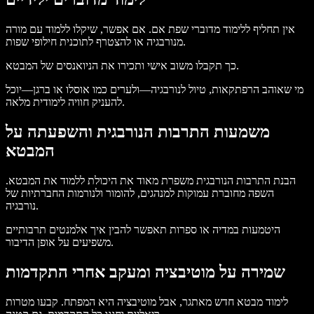
אין תחליף ללימוד מדוברי שפת אם. אם אפשר, שיקלו ללמוד עם מורה
מנורבגיה או להצטרף לתוכנית חילופי שפות.
כך תקבלו משוב אישי ותכירו את הניואנסים של המבטא.
מי שאוהב הרפתקאות, טיול לנורבגיה—ולערים כמו אוסלו או ברגן—יוכל
להעניק חוויה לימודית מלאה.
משמעות התרבות הנורבגית והשפעתה על
המבטא
הבנת התרבות הנורבגית משפרת מאוד את היכולת ללמוד את המבטא.
השפה מחוברת עמוקות למנהגים, להומור ולנורמות החברתיות של
נורבגיה.
היטמעות במדיה או ספרות תאפשר להבין איך אלמנטים תרבותיים
משפיעים על אופן הדיבור.
שמירה על מוטיבציה ומעקב אחרי התקדמות
לימוד מבטא חדש מאתגר, אבל מוטיבציה היא המפתח. קבעו מטרות