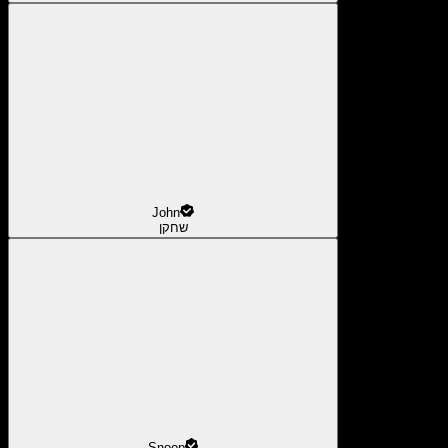
John
שחקן
Snoop