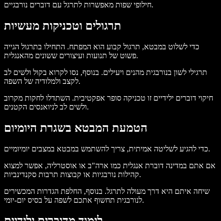
חילופי שפות מאפשרות לתרגל עם דוברים נורבגיים.
תרגולים וטכניקות מעשיות
כדי לשלוט במבטא, תרגול קבוע הוא המפתח. התחילו בתרגול הגייה
פשוט של תנועות ועיצורים ששונים מהאנגלית.
תרגילי לשון בנורבגית מהנים ויעילים. בנוסף, נסו לקרוא בקול ולשים לב
לקצב ולמלודיה של השפה.
חיקוי דוברים ילידיים זו טכניקה סופר אפקטיבית. השתדלו לחקות מקרוב
ולשים לב לניואנסים הקטנים.
הטמעת המבטא בשגרת היומיום
כדי להגיע לשליטה אמיתית, צריך להשתמש במבטא במצבים יומיומיים.
אם אתם במדינה דוברת אנגלית כמו ארה"ב או אוסטרליה, אפשר למצוא
קהילות נורבגיות או קבוצות תרבות סקנדינביות.
שיחה איתם היא דרך מעולה לתרגל. בנוסף, החלפת הגדרות המכשירים
לנורבגית תחשוף אתכם לשפה על בסיס יום-יומי.
לימוד מדוברים ילידיים