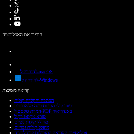
הורידו את האפליקציה
להורדה ל-macOS
להורדה ל-Windows
קריאה מומלצת
הכתבה והקלדה קולית
עוזר קולי מבוסס בינה מלאכותית
המרת טקסט ל-PDF באנדרואיד
קורא טקסט בקול
מחולל קולות נשיים
מחולל קולות גבריים
אפליקציות הקריאה המובילות לדיסלקציה