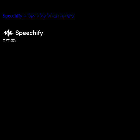
Speechify משיקה תמלול קול להקלדה
לכתוב פי 5 מהר יותר עם הכתבה קולית
מוצרים
למידע נוסף