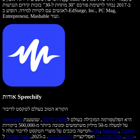
ב-2017 נבחר לרשימת פורבס "30 מתחת ל-30" בזכות קידום הנגישות
לאנשים עם לקויות למידה. הופיע ב-EdSurge, Inc., PC Mag,
Entrepreneur, Mashable ועוד.
אודות Speechify
הקורא הטוב בעולם לטקסט לדיבור
היא הפלטפורמה המובילה בעולם ל
טקסט לדיבור
, שנשענת
Speechify
על למעלה מ-50 מיליון משתמשים ומגובה ביותר מ-500,000 ביקורות
הרחבת
,
Android
,
iOS
חמישה כוכבים על מוצרי הטקסט לדיבור שלה ל-
כרום
,
אפליקציית ווב
ואפליקציית
דסקטופ למק
. ב-2025,
אפל העניקה
ל-