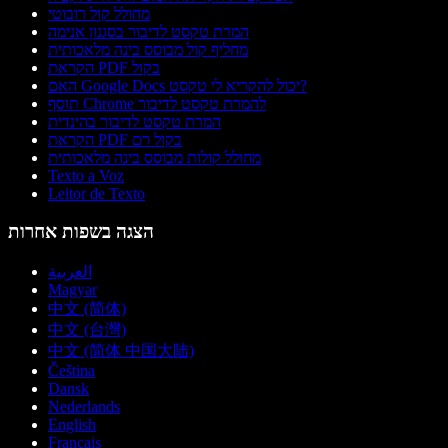
מחולל קול רובוטי
המרת טקסט לדיבור בסגנון אנימה
מחליף קול מבוסס בינה מלאכותית
הקראת PDF בקול
האם Google Docs יכול להקריא לי טקסט?
תוסף Chrome להמרת טקסט לדיבור
המרת טקסט לדיבור בהינדית
הקראת PDF בקול רם
מחולל קולות מבוסס בינה מלאכותית
Texto a Voz
Leitor de Texto
הצגה בשפות אחרות
العربية
Magyar
中文 (简体)
中文 (台灣)
中文 (简体 中国大陆)
Čeština
Dansk
Nederlands
English
Français