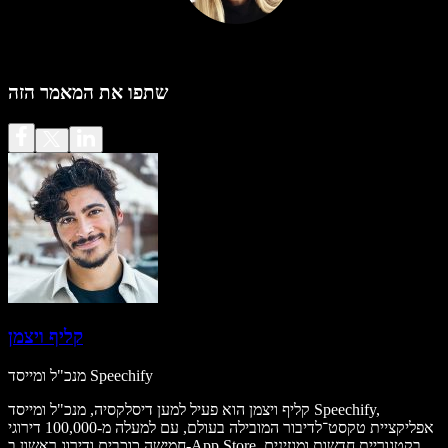
שתפו את המאמר הזה
קליף ויצמן
מנכ"ל ומייסד Speechify
קליף ויצמן הוא פעיל למען דיסלקסיה, מנכ"ל ומייסד Speechify,
אפליקציית טקסט־לדיבור המובילה בעולם, עם למעלה מ-100,000 דירוגי
חמישה כוכבים ודירוג ראשון ב-App Store בקטגוריית חדשות ומגזינים.