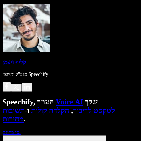
קליף ויצמן
מנכ"ל ומייסד Speechify
שלך
Voice AI
Speechify, העוזר
לטקסט לדיבור
,
הקלדה קולית
ו-
תשובות
.
מהירות
נסו בחינם