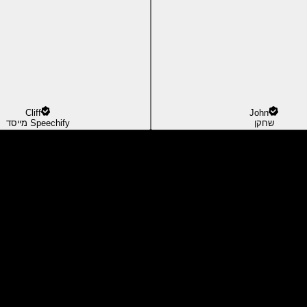
Cliff
John
שחקן
מייסד Speechify