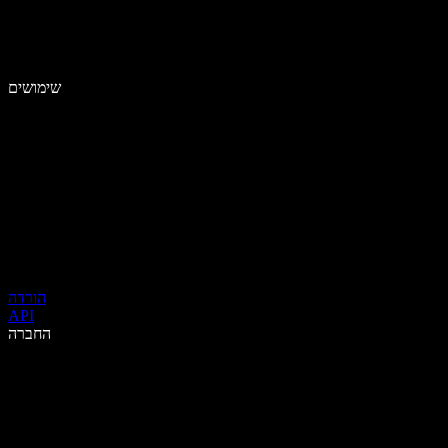
שימושים
הורדה
API
החברה