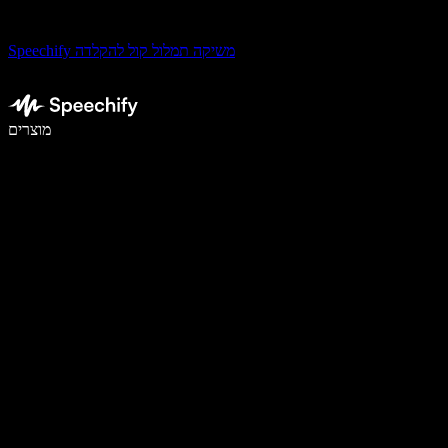
Speechify משיקה תמלול קול להקלדה
לכתוב פי 5 מהר יותר עם הכתבה קולית
מוצרים
למידע נוסף