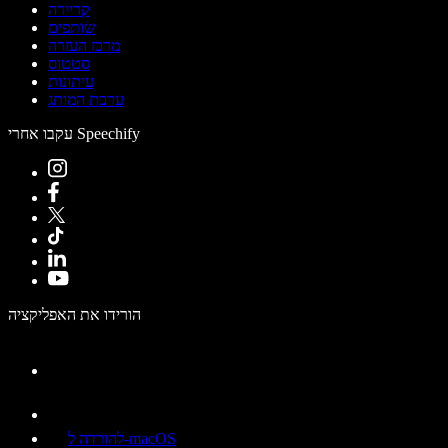
קריירה
שותפים
מרכז העזרה
סטטוס
עיתונות
ערכת המותג
עקבו אחרי Speechify
הורידו את האפליקציה
להורדה ל-macOS