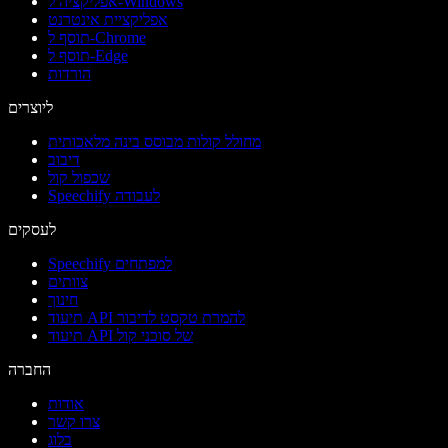
אפליקציה ל-Windows
אפליקציית אינטרנט
תוסף ל-Chrome
תוסף ל-Edge
הורדות
ליוצרים
מחולל קולות מבוסס בינה מלאכותית
דיבוב
שכפול קול
Speechify לעבודה
לעסקים
Speechify למפתחים
צוותים
חינוך
תיעוד API להמרת טקסט לדיבור
תיעוד API של סוכני קול
החברה
אודות
צרו קשר
בלוג