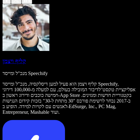
קליף ויצמן
מנכ"ל ומייסד Speechify
קליף ויצמן הוא פעיל למען דיסלקסיה, מנכ"ל ומייסד Speechify,
אפליקציית טקסט־לדיבור המובילה בעולם, עם למעלה מ-100,000 דירוגי
חמישה כוכבים ודירוג ראשון ב-App Store בקטגוריית חדשות ומגזינים.
ב-2017 נבחר לרשימת פורבס "30 מתחת ל-30" בזכות קידום הנגישות
לאנשים עם לקויות למידה. הופיע ב-EdSurge, Inc., PC Mag,
Entrepreneur, Mashable ועוד.