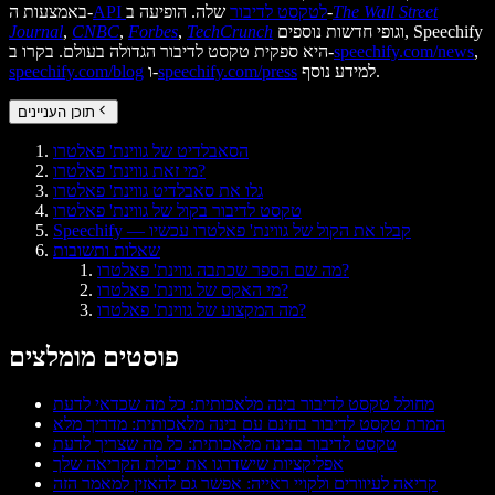
The Wall Street
שלה. הופיעה ב-
API לטקסט לדיבור
באמצעות ה-
וגופי חדשות נוספים, Speechify
TechCrunch
,
Forbes
,
CNBC
,
Journal
,
speechify.com/news
היא ספקית טקסט לדיבור הגדולה בעולם. בקרו ב-
למידע נוסף.
speechify.com/press
ו-
speechify.com/blog
תוכן העניינים
הסאבלדיט של גווינת' פאלטרו
מי זאת גווינת' פאלטרו?
גלו את סאבלדיט גווינת' פאלטרו
טקסט לדיבור בקול של גווינת' פאלטרו
Speechify — קבלו את הקול של גווינת' פאלטרו עכשיו
שאלות ותשובות
מה שם הספר שכתבה גווינת' פאלטרו?
מי האקס של גווינת' פאלטרו?
מה המקצוע של גווינת' פאלטרו?
פוסטים מומלצים
מחולל טקסט לדיבור בינה מלאכותית: כל מה שכדאי לדעת
המרת טקסט לדיבור בחינם עם בינה מלאכותית: מדריך מלא
טקסט לדיבור בבינה מלאכותית: כל מה שצריך לדעת
אפליקציות שישדרגו את יכולת הקריאה שלך
קריאה לעיוורים ולקויי ראייה: אפשר גם להאזין למאמר הזה