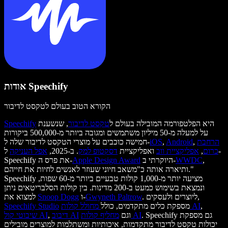
אודות Speechify
הקורא הטוב בעולם לטקסט לדיבור
היא הפלטפורמה המובילה בעולם ל
טקסט לדיבור
, שנשענת
Speechify
על למעלה מ-50 מיליון משתמשים ומגובה ביותר מ-500,000 ביקורות
הרחבת
,
Android
,
iOS
חמישה כוכבים על מוצרי הטקסט לדיבור שלה ל-
כרום
,
אפליקציית ווב
ואפליקציית
דסקטופ למק
. ב-2025,
אפל העניקה
ל-
,
WWDC
היוקרתי ב-
Apple Design Award
Speechify את פרס ה-
ותיארה אותה כ"משאב חיוני שעוזר לאנשים לחיות את חייהם."
Speechify מציעה יותר מ-1,000 קולות טבעיים ביותר מ-60 שפות,
ונמצאת בשימוש כמעט ב-200 מדינות. בין קולות הסלבריטאים ניתן
. ליוצרים ולעסקים,
Gwyneth Paltrow
ו-
Snoop Dogg
למצוא את
,
מחולל קולות AI
מספקת כלים מתקדמים, כולל
Speechify Studio
. Speechify גם מספקת
מחליף קולות AI
וגם
דיבוב AI
,
שיבוטי קול AI
יכולות טקסט לדיבור מתקדמות, איכותיות ומשתלמות למוצרים מובילים