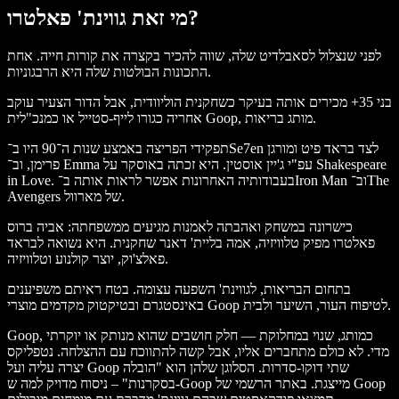
מי זאת גווינת' פאלטרו?
לפני שנצלול לסאבלדיט שלה, שווה להכיר בקצרה את קורות חייה. אחת
התכונות הבולטות שלה היא הרבגוניות.
בני 35+ מכירים אותה בעיקר כשחקנית הוליוודית, אבל הדור הצעיר עוקב
אחריה כגורו לייף-סטייל או כמנכ"לית Goop, מותג בריאות.
לצד בראד פיט ומורגן
Se7en
תפקידי הפריצה באמצע שנות ה־90 היו ב־
Shakespeare
עפ"י ג'יין אוסטין. היא זכתה באוסקר על
Emma
פרימן, וב־
The
וב־
Iron Man
. בעבודותיה האחרונות אפשר לראות אותה ב־
in Love
של מארוול.
Avengers
כישרונה במשחק ואהבתה לאמנות מגיעים ממשפחתה: אביה ברוס
פאלטרו מפיק טלוויזיה, אמה בליית' דאנר שחקנית. היא נשואה לבראד
פאלצ'וק, יוצר קולנוע וטלוויזיה.
בתחום הבריאות, לגווינת' השפעה עצומה. בטח ראיתם משפיענים
באינסטגרם ובטיקטוק מקדמים מוצרי Goop לטיפוח העור, השיער ולבית.
Goop, כמותג, שנוי במחלוקת — חלק חושבים שהוא מנותק או יוקרתי
מדי. לא כולם מתחברים אליו, אבל קשה להתווכח עם ההצלחה. נטפליקס
יצרה עליה ועל Goop שתי דוקו-סדרות. הסלוגן שלהן הוא "הובלה
בסקרנות" – ניסוח מדויק למה ש-Goop מייצגת. באתר הרשמי של Goop