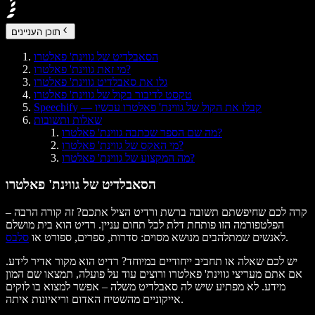
תוכן העניינים
הסאבלדיט של גווינת' פאלטרו
מי זאת גווינת' פאלטרו?
גלו את סאבלדיט גווינת' פאלטרו
טקסט לדיבור בקול של גווינת' פאלטרו
Speechify — קבלו את הקול של גווינת' פאלטרו עכשיו
שאלות ותשובות
מה שם הספר שכתבה גווינת' פאלטרו?
מי האקס של גווינת' פאלטרו?
מה המקצוע של גווינת' פאלטרו?
הסאבלדיט של גווינת' פאלטרו
קרה לכם שחיפשתם תשובה ברשת ורדיט הציל אתכם? זה קורה הרבה –
הפלטפורמה הזו פותחת דלת לכל תחום עניין. רדיט הוא בית מושלם
.
לאנשים שמתלהבים מנושא מסוים: סדרות, ספרים, ספורט או
סלבס
יש לכם שאלה או תחביב ייחודיים במיוחד? רדיט הוא מקור אדיר לידע.
אם אתם מעריצי גווינת' פאלטרו ורוצים עוד על פועלה, תמצאו שם המון
מידע. לא מפתיע שיש לה סאבלדיט משלה – אפשר למצוא בו לוקים
אייקוניים מהשטיח האדום וריאיונות איתה.