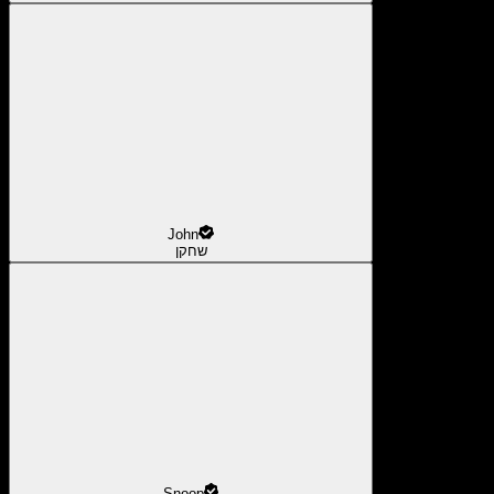
John
שחקן
Snoop