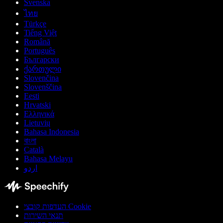
Svenska
ไทย
Türkçe
Tiếng Việt
Română
Português
Български
ქართული
Slovenčina
Slovenščina
Eesti
Hrvatski
Ελληνικά
Lietuvių
Bahasa Indonesia
বাংলা
Català
Bahasa Melayu
اردو
העדפות קובצי Cookie
תנאי השירות