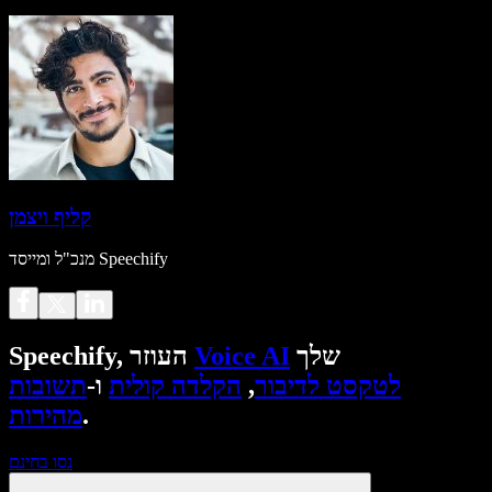
קליף ויצמן
מנכ"ל ומייסד Speechify
שלך
Voice AI
Speechify, העוזר
לטקסט לדיבור
,
הקלדה קולית
ו-
תשובות
.
מהירות
נסו בחינם