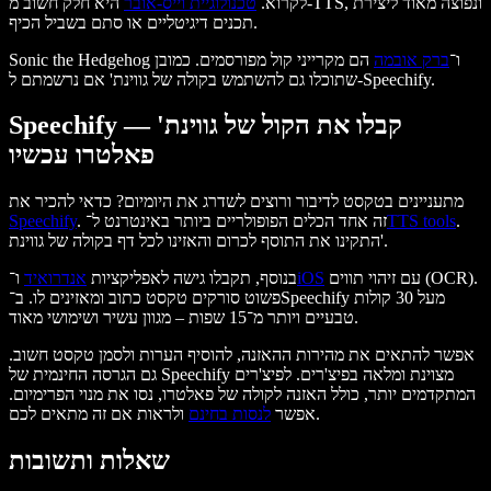
לקרוא.
טכנולוגיית וייס-אובר
היא חלק חשוב מ-TTS, ונפוצה מאוד ליצירת
תכנים דיגיטליים או סתם בשביל הכיף.
Sonic the Hedgehog ו־
ברק אובמה
הם מקרייני קול מפורסמים. כמובן
שתוכלו גם להשתמש בקולה של גווינת' אם נרשמתם ל-Speechify.
Speechify — קבלו את הקול של גווינת'
פאלטרו עכשיו
מתעניינים בטקסט לדיבור ורוצים לשדרג את היומיום? כדאי להכיר את
.
TTS tools
. זה אחד הכלים הפופולריים ביותר באינטרנט ל־
Speechify
התקינו את התוסף לכרום והאזינו לכל דף בקולה של גווינת'.
עם זיהוי תווים (OCR).
iOS
בנוסף, תקבלו גישה לאפליקציות
אנדרואיד
ו־
פשוט סורקים טקסט כתוב ומאזינים לו. ב־Speechify מעל 30 קולות
טבעיים ויותר מ־15 שפות – מגוון עשיר ושימושי מאוד.
אפשר להתאים את מהירות ההאזנה, להוסיף הערות ולסמן טקסט חשוב.
גם הגרסה החינמית של Speechify מצוינת ומלאה בפיצ'רים. לפיצ'רים
המתקדמים יותר, כולל האזנה לקולה של פאלטרו, נסו את מנוי הפרימיום.
ולראות אם זה מתאים לכם.
אפשר
לנסות בחינם
שאלות ותשובות