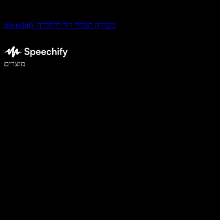
Speechify משיקה תמלול קול להקלדה
לכתוב פי 5 מהר יותר עם הכתבה קולית
מוצרים
למידע נוסף