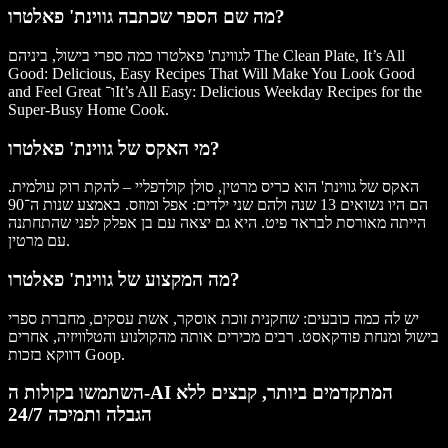
מה שם הספר שכתבה גווינת' פאלטרו?
It’s All
,
The Clean Plate
לגווינת' פאלטרו כמה ספרי בישול, ביניהם
Good: Delicious, Easy Recipes That Will Make You Look Good
It’s All Easy: Delicious Weekday Recipes for the
ו־
and Feel Great
Super-Busy Home Cook.
מי האקס של גווינת' פאלטרו?
האקס של גווינת' הוא כריס מרטין, סולן קולדפליי – להקת רוק עולמית.
הם היו נשואים 13 שנה ולהם שני ילדים: אפל ומוזס. באמצע שנות ה־90
הייתה מאורסת לבראד פיט. היא גם יצאה עם בן אפלק לפני שהתחתנה
עם מרטין.
מה המקצוע של גווינת' פאלטרו?
יש לה כמה כובעים: שחקנית זוכת אוסקר, אשת עסקים, מחברת ספרי
בישול ומנחת פודקאסט. רבים מכירים אותה מהקולנוע והטלוויזיה, אחרים
דווקא בזכות Goop.
השתמשו בקולות ה-AI המתקדמים ביותר, קבצים ללא
הגבלה ותמיכה 24/7