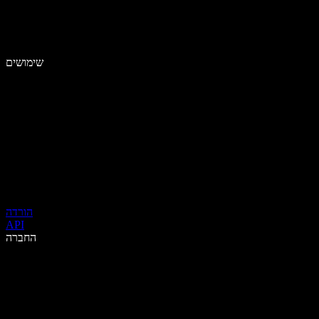
שימושים
הורדה
API
החברה