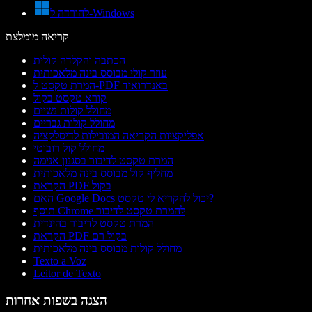
להורדה ל-Windows
קריאה מומלצת
הכתבה והקלדה קולית
עוזר קולי מבוסס בינה מלאכותית
המרת טקסט ל-PDF באנדרואיד
קורא טקסט בקול
מחולל קולות נשיים
מחולל קולות גבריים
אפליקציות הקריאה המובילות לדיסלקציה
מחולל קול רובוטי
המרת טקסט לדיבור בסגנון אנימה
מחליף קול מבוסס בינה מלאכותית
הקראת PDF בקול
האם Google Docs יכול להקריא לי טקסט?
תוסף Chrome להמרת טקסט לדיבור
המרת טקסט לדיבור בהינדית
הקראת PDF בקול רם
מחולל קולות מבוסס בינה מלאכותית
Texto a Voz
Leitor de Texto
הצגה בשפות אחרות