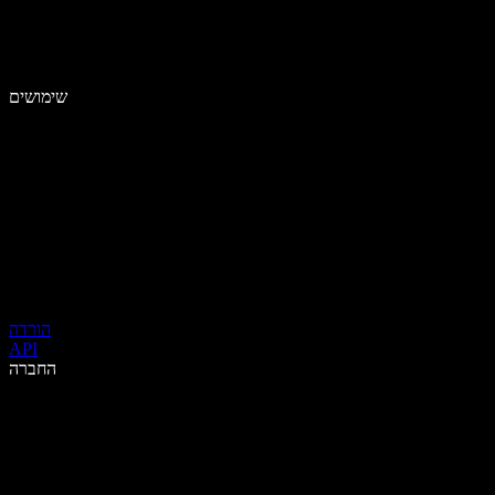
שימושים
הורדה
API
החברה