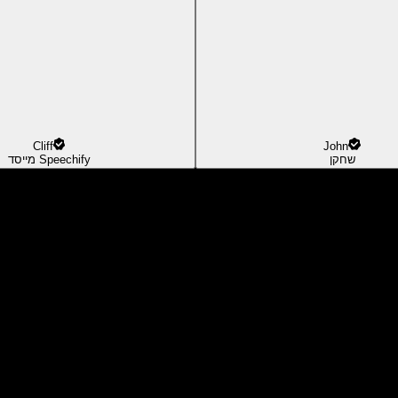
Cliff
John
שחקן
מייסד Speechify