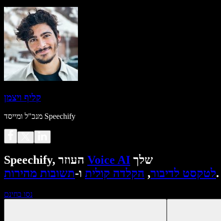
קליף ויצמן
מנכ"ל ומייסד Speechify
שלך
Voice AI
Speechify, העוזר
.
לטקסט לדיבור
,
הקלדה קולית
ו-
תשובות מהירות
נסו בחינם