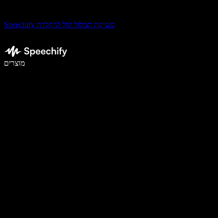
Speechify משיקה תמלול קול להקלדה
לכתוב פי 5 מהר יותר עם הכתבה קולית
מוצרים
למידע נוסף