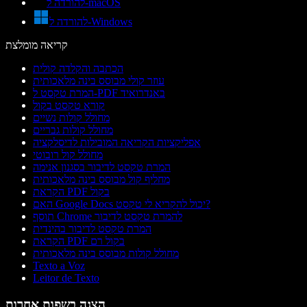
להורדה ל-macOS
להורדה ל-Windows
קריאה מומלצת
הכתבה והקלדה קולית
עוזר קולי מבוסס בינה מלאכותית
המרת טקסט ל-PDF באנדרואיד
קורא טקסט בקול
מחולל קולות נשיים
מחולל קולות גבריים
אפליקציות הקריאה המובילות לדיסלקציה
מחולל קול רובוטי
המרת טקסט לדיבור בסגנון אנימה
מחליף קול מבוסס בינה מלאכותית
הקראת PDF בקול
האם Google Docs יכול להקריא לי טקסט?
תוסף Chrome להמרת טקסט לדיבור
המרת טקסט לדיבור בהינדית
הקראת PDF בקול רם
מחולל קולות מבוסס בינה מלאכותית
Texto a Voz
Leitor de Texto
הצגה בשפות אחרות