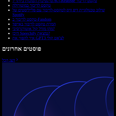
האלטרנטיבות הטובות ביותר ל-ReadMe טקסט לדיבור
טקסט לדיבור במוטורולה
שילוב טכנולוגיית דיפ וויס לטקסט‑לדיבור עם פלייליסטים של
Spotify
טקסט לדיבור ב-Fandom
המרת טקסט לדיבור באייפד
מהו מודל קול אוטורגרסיבי?
היכן Speechify נמצאת?
איך להפוך את GPT3 לצ'אט קולי
פוסטים אחרונים
הצג הכל