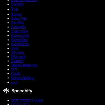
Svenska
ไทย
Türkçe
Tiếng Việt
Română
Português
Български
ქართული
Slovenčina
Slovenščina
Eesti
Hrvatski
Ελληνικά
Lietuvių
Bahasa Indonesia
বাংলা
Català
Bahasa Melayu
اردو
העדפות קובצי Cookie
תנאי השירות