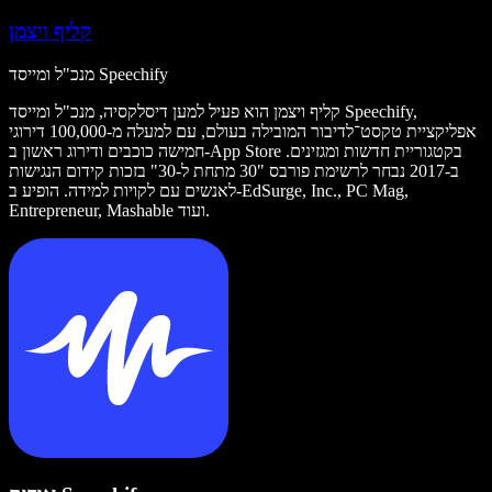
קליף ויצמן
מנכ"ל ומייסד Speechify
קליף ויצמן הוא פעיל למען דיסלקסיה, מנכ"ל ומייסד Speechify,
אפליקציית טקסט־לדיבור המובילה בעולם, עם למעלה מ-100,000 דירוגי
חמישה כוכבים ודירוג ראשון ב-App Store בקטגוריית חדשות ומגזינים.
ב-2017 נבחר לרשימת פורבס "30 מתחת ל-30" בזכות קידום הנגישות
לאנשים עם לקויות למידה. הופיע ב-EdSurge, Inc., PC Mag,
Entrepreneur, Mashable ועוד.