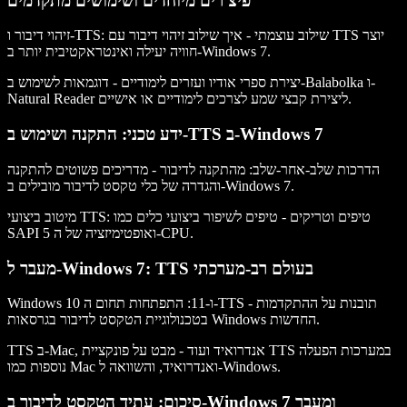
פיצ'רים מיוחדים ושימושים מתקדמים
זיהוי דיבור ו-TTS: שילוב עוצמתי
- איך שילוב זיהוי דיבור עם TTS יוצר
חוויה יעילה ואינטראקטיבית יותר ב-Windows 7.
יצירת ספרי אודיו ועזרים לימודיים
- דוגמאות לשימוש ב-Balabolka ו-
Natural Reader ליצירת קבצי שמע לצרכים לימודיים או אישיים.
ידע טכני: התקנה ושימוש ב-TTS ב-Windows 7
הדרכות שלב-אחר-שלב: מהתקנה לדיבור
- מדריכים פשוטים להתקנה
והגדרה של כלי טקסט לדיבור מובילים ב-Windows 7.
מיטוב ביצועי TTS: טיפים וטריקים
- טיפים לשיפור ביצועי כלים כמו
SAPI 5 ואופטימיזציה של ה-CPU.
מעבר ל-Windows 7: TTS בעולם רב-מערכתי
- תובנות על ההתקדמות
Windows 10 ו-11: התפתחות תחום ה-TTS
בטכנולוגיית הטקסט לדיבור בגרסאות Windows החדשות.
TTS ב-Mac, אנדרואיד ועוד
- מבט על פונקציית TTS במערכות הפעלה
נוספות כמו Mac ואנדרואיד, והשוואה ל-Windows.
סיכום: עתיד הטקסט לדיבור ב-Windows 7 ומעבר