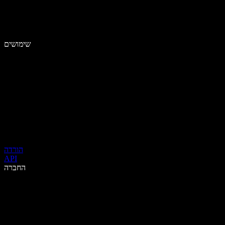
שימושים
הורדה
API
החברה