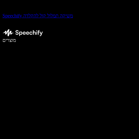
Speechify משיקה תמלול קול להקלדה
לכתוב פי 5 מהר יותר עם הכתבה קולית
מוצרים
למידע נוסף