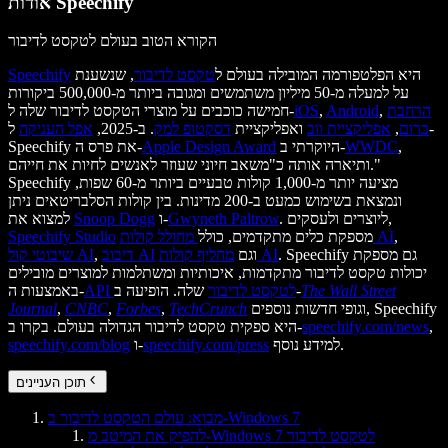
אודות Speechify
הקורא הטוב בעולם לטקסט לדיבור
היא הפלטפורמה המובילה בעולם ל
טקסט לדיבור
, שנשענת
Speechify
על למעלה מ-50 מיליון משתמשים ומגובה ביותר מ-500,000 ביקורות
הרחבת
,
Android
,
iOS
חמישה כוכבים על מוצרי הטקסט לדיבור שלה ל-
כרום
,
אפליקציית ווב
ואפליקציית
דסקטופ למק
. ב-2025,
אפל העניקה
ל-
,
WWDC
היוקרתי ב-
Apple Design Award
Speechify את פרס ה-
ותיארה אותה כ"משאב חיוני שעוזר לאנשים לחיות את חייהם."
Speechify מציעה יותר מ-1,000 קולות טבעיים ביותר מ-60 שפות,
ונמצאת בשימוש כמעט ב-200 מדינות. בין קולות הסלבריטאים ניתן
. ליוצרים ולעסקים,
Gwyneth Paltrow
ו-
Snoop Dogg
למצוא את
,
מחולל קולות AI
מספקת כלים מתקדמים, כולל
Speechify Studio
. Speechify גם מספקת
מחליף קולות AI
וגם
דיבוב AI
,
שיבוטי קול AI
יכולות טקסט לדיבור מתקדמות, איכותיות ומשתלמות למוצרים מובילים
The Wall Street
שלה. הופיעה ב-
API לטקסט לדיבור
באמצעות ה-
וגופי חדשות נוספים, Speechify
TechCrunch
,
Forbes
,
CNBC
,
Journal
,
speechify.com/news
היא ספקית טקסט לדיבור הגדולה בעולם. בקרו ב-
למידע נוסף.
speechify.com/press
ו-
speechify.com/blog
תוכן העניינים
מבוא: עולם הטקסט לדיבור ב-Windows 7
להפיק את המיטב מ-Windows 7 לטקסט לדיבור