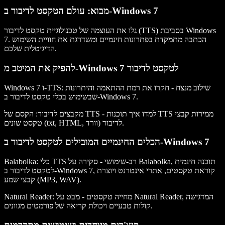
מבוא: עולם הטקסט לדיבור ב-Windows 7
גלו את העוצמה של טכנולוגיית טקסט לדיבור (TTS) בסביבת Windows
7. הכתבה מתמקדת בפתרונות חינמיים ומשדרגת את חוויית השימוש
הדיגיטלית שלכם.
להפיק את המיטב מ-Windows 7 לטקסט לדיבור
Windows 7 ו-TTS: שילוב מנצח
- חקרו את רמת ההתאמה והיתרונות
שבשימוש בכלי טקסט לדיבור ב-Windows 7.
- למדו איך תוכנות TTS ממירות קבצי
מקבצים לדיבור: הקסם של TTS
טקסט שונים (txt, HTML, וורד) לדיבור.
הכלים החינמיים המובילים לטקסט לדיבור ב-Windows 7
Balabolka: כלי TTS רב-שימושי
- סקירה על Balabolka, תוכנה חינמית
לטקסט לדיבור ב-Windows 7, קוראת טקסטים, אתרי אינטרנט ויוצרת
קבצי שמע (MP3, WAV).
Natural Reader: מחייה טקסטים
- מבט על Natural Reader, המדגישה
קולות טבעיים ויכולת קריאה של פורמטים מגוונים.