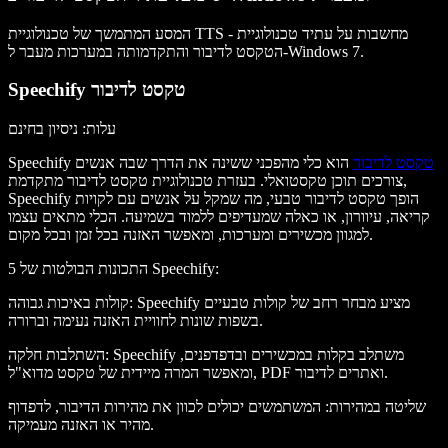
- מחשבות על עתיד טכנולוגיית
המסע המתמשך של טכנולוגיית TTS
הטקסט לדיבור והתקדמותה במערכות מעבר ל-Windows 7.
Speechify טקסט לדיבור
עלות
: ניסיון בחינם
טקסט לדיבור
הוא כלי מהפכני ששינה את הדרך שבה אנשים
Speechify
צורכים תוכן טקסטואלי. בעזרת טכנולוגיית טקסט לדיבור מתקדמת,
Speechify הופך טקסט לדיבור טבעי, מה שמקל על אנשים עם לקויות
קריאה, עיוורון, או כאלה שמעדיפים ללמוד בשמיעה. הכלי מתאים עצמו
למגוון מכשירים ומערכות, ומאפשר האזנה בכל זמן ובכל מקום.
:
5 התכונות הבולטות של Speechify
: Speechify מציע מבחר רחב של קולות טבעיים
קולות באיכות גבוהה
בשפות שונות לחוויית האזנה נעימה וברורה.
: Speechify משתלב בקלות במכשירים ובדפדפנים,
השתלבות חלקה
ומאפשר המרה מיידית של טקסט מדוא"ל, PDF ואתרים לדיבור.
שליטה במהירות
: המשתמשים יכולים לכוון את מהירות הדיבור, לדפדוף
מהיר או האזנה מעמיקה.