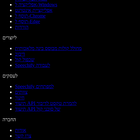
אפליקציה ל-Windows
אפליקציית אינטרנט
תוסף ל-Chrome
תוסף ל-Edge
הורדות
ליוצרים
מחולל קולות מבוסס בינה מלאכותית
דיבוב
שכפול קול
Speechify לעבודה
לעסקים
Speechify למפתחים
צוותים
חינוך
תיעוד API להמרת טקסט לדיבור
תיעוד API של סוכני קול
החברה
אודות
צרו קשר