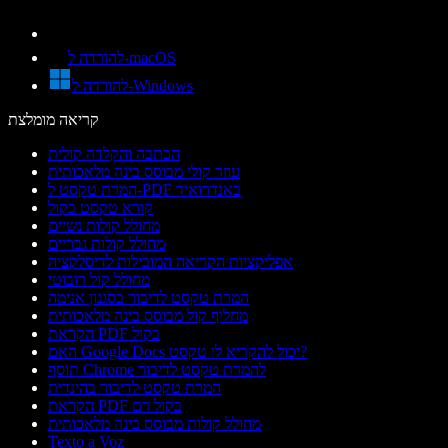
להורדה ל-macOS
להורדה ל-Windows
קריאה מומלצת
הכתבה והקלדה קולית
עוזר קולי מבוסס בינה מלאכותית
המרת טקסט ל-PDF באנדרואיד
קורא טקסט בקול
מחולל קולות נשיים
מחולל קולות גבריים
אפליקציות הקריאה המובילות לדיסלקציה
מחולל קול רובוטי
המרת טקסט לדיבור בסגנון אנימה
מחליף קול מבוסס בינה מלאכותית
הקראת PDF בקול
האם Google Docs יכול להקריא לי טקסט?
תוסף Chrome להמרת טקסט לדיבור
המרת טקסט לדיבור בהינדית
הקראת PDF בקול רם
מחולל קולות מבוסס בינה מלאכותית
Texto a Voz