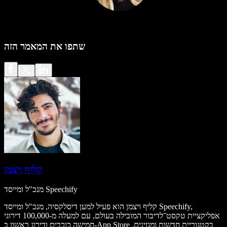
שתפו את המאמר הזה
קליף ויצמן
מנכ"ל ומייסד Speechify
קליף ויצמן הוא פעיל למען דיסלקסיה, מנכ"ל ומייסד Speechify,
אפליקציית טקסט־לדיבור המובילה בעולם, עם למעלה מ-100,000 דירוגי
חמישה כוכבים ודירוג ראשון ב-App Store בקטגוריית חדשות ומגזינים.