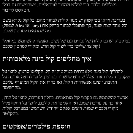
מצלילים בלבד. כדי לבלוט ולהפוך לוויראליים, משתמשים גם בכלי
הטקסט לדיבור.
בעריכת וידאו בטיקטוק יש מגוון קולות לבחור מהם. כל קול נקרא בשם
(למשל Alex או Joey) וכל אחד קצת שונה, כך שתוכלו לבחור בדיוק את
מה שמתאים לסרטון שלכם.
בטיקטוק יש גם קולות של גברים וגם של נשים, ואפשר להשתמש במחוללי
קול צד שלישי כדי ליצור קול חדש ומקורי לסרטון שלכם!
איך מחליפים קול בינה מלאכותית
להחליף קול בינה מלאכותית בטיקטוק זה קל: הקליטו סרטון, לחצו על
טקסט והקלידו את המלל שתרצו שישודר בסרטון. לחצו לחיצה ארוכה על
התיבה, יופיעו אפשרויות הקול, ואז בחרו את הקול המועדף עליכם
מהרשימה.
אפשר להשתמש גם בקבצי קול מותאמים. בחלון העריכה, לחצו על החץ,
אחר כך על עריכת שמע, ואז הקליטו את קולכם, לחצו על החלף צליל
מקורי ולבסוף שמור. רוצים אפקט ייחודי? השתמשו במערבל קולות
בהקלטה.
הוספת פילטרים/אפקטים