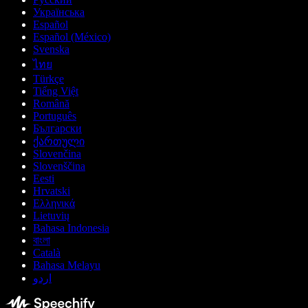
Українська
Español
Español (México)
Svenska
ไทย
Türkçe
Tiếng Việt
Română
Português
Български
ქართული
Slovenčina
Slovenščina
Eesti
Hrvatski
Ελληνικά
Lietuvių
Bahasa Indonesia
বাংলা
Català
Bahasa Melayu
اردو