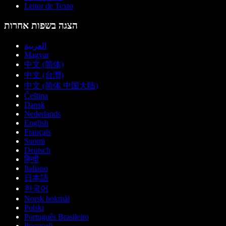
Leitor de Texto
הצגה בשפות אחרות
العربية
Magyar
中文 (简体)
中文 (台灣)
中文 (简体 中国大陆)
Čeština
Dansk
Nederlands
English
Français
Suomi
Deutsch
हिन्दी
Italiano
日本語
한국어
Norsk bokmål
Polski
Português Brasileiro
Русский