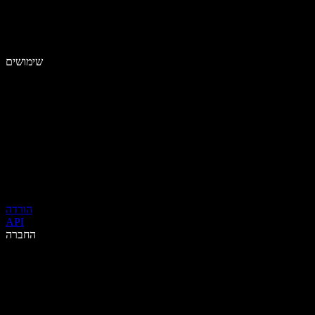
שימושים
הורדה
API
החברה