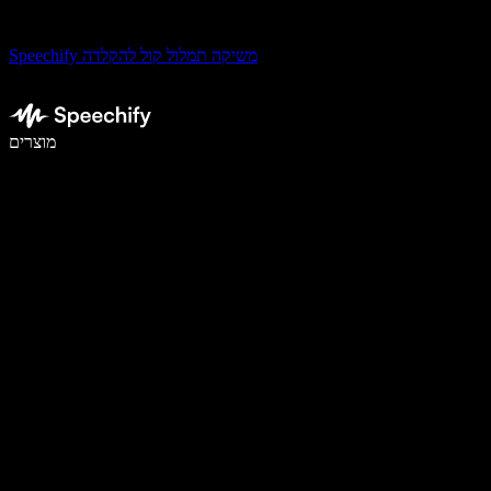
Speechify משיקה תמלול קול להקלדה
לכתוב פי 5 מהר יותר עם הכתבה קולית
מוצרים
למידע נוסף