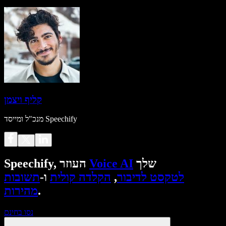
קליף ויצמן
מנכ"ל ומייסד Speechify
שלך
Voice AI
Speechify, העוזר
לטקסט לדיבור
,
הקלדה קולית
ו-
תשובות
.
מהירות
נסו בחינם