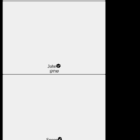
John
שחקן
Snoop