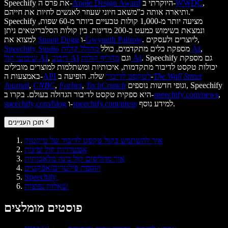
,
WWDC
היוקרתי ב-
Apple Design Award
Speechify את פרס ה-
ותיארה אותה כ"משאב חיוני שעוזר לאנשים לחיות את חייהם."
Speechify מציעה יותר מ-1,000 קולות טבעיים ביותר מ-60 שפות,
ונמצאת בשימוש כמעט ב-200 מדינות. בין קולות הסלבריטאים ניתן
. ליוצרים ולעסקים,
Gwyneth Paltrow
ו-
Snoop Dogg
למצוא את
,
מחולל קולות AI
מספקת כלים מתקדמים, כולל
Speechify Studio
. Speechify גם מספקת
מחליף קולות AI
וגם
דיבוב AI
,
שיבוטי קול AI
יכולות טקסט לדיבור מתקדמות, איכותיות ומשתלמות למוצרים מובילים
The Wall Street
שלה. הופיעה ב-
API לטקסט לדיבור
באמצעות ה-
וגופי חדשות נוספים, Speechify
TechCrunch
,
Forbes
,
CNBC
,
Journal
,
speechify.com/news
היא ספקית טקסט לדיבור הגדולה בעולם. בקרו ב-
למידע נוסף.
speechify.com/press
ו-
speechify.com/blog
תוכן העניינים
איך להשתמש בקול טקסט לדיבור של טיקטוק
אפשרויות קול זמינות
איך מחליפים קול בינה מלאכותית
הוספת פילטרים/אפקטים
Speechify
שאלות נפוצות
פוסטים מומלצים