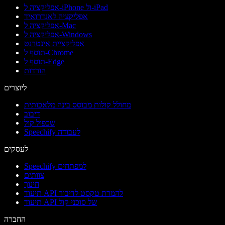
אפליקציה ל-iPhone ול-iPad
אפליקציה לאנדרואיד
אפליקציה ל-Mac
אפליקציה ל-Windows
אפליקציית אינטרנט
תוסף ל-Chrome
תוסף ל-Edge
הורדות
ליוצרים
מחולל קולות מבוסס בינה מלאכותית
דיבוב
שכפול קול
Speechify לעבודה
לעסקים
Speechify למפתחים
צוותים
חינוך
תיעוד API להמרת טקסט לדיבור
תיעוד API של סוכני קול
החברה