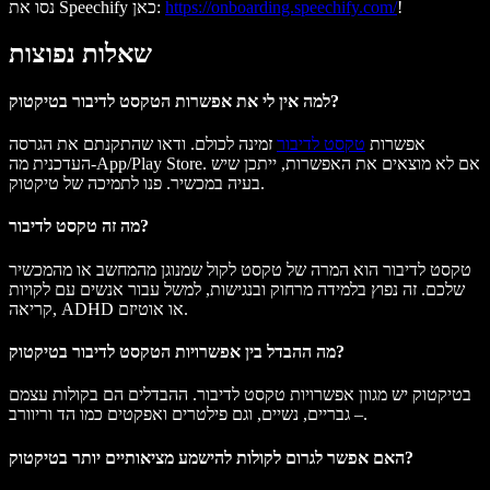
!
https://onboarding.speechify.com/
נסו את Speechify כאן:
שאלות נפוצות
למה אין לי את אפשרות הטקסט לדיבור בטיקטוק?
אפשרות
טקסט לדיבור
זמינה לכולם. ודאו שהתקנתם את הגרסה
העדכנית מה-App/Play Store. אם לא מוצאים את האפשרות, ייתכן שיש
בעיה במכשיר. פנו לתמיכה של טיקטוק.
מה זה טקסט לדיבור?
טקסט לדיבור הוא המרה של טקסט לקול שמנוגן מהמחשב או מהמכשיר
שלכם. זה נפוץ בלמידה מרחוק ובנגישות, למשל עבור אנשים עם לקויות
קריאה, ADHD או אוטיזם.
מה ההבדל בין אפשרויות הטקסט לדיבור בטיקטוק?
בטיקטוק יש מגוון אפשרויות טקסט לדיבור. ההבדלים הם בקולות עצמם
– גבריים, נשיים, וגם פילטרים ואפקטים כמו הד וריוורב.
האם אפשר לגרום לקולות להישמע מציאותיים יותר בטיקטוק?