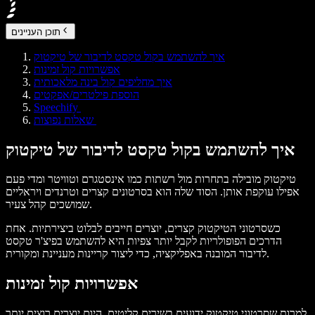
תוכן העניינים
איך להשתמש בקול טקסט לדיבור של טיקטוק
אפשרויות קול זמינות
איך מחליפים קול בינה מלאכותית
הוספת פילטרים/אפקטים
Speechify
שאלות נפוצות
איך להשתמש בקול טקסט לדיבור של טיקטוק
טיקטוק מובילה בתחרות מול רשתות כמו אינסטגרם וטוויטר ומדי פעם
אפילו עוקפת אותן. הסוד שלה הוא בסרטונים קצרים וטרנדים ויראליים
שמושכים קהל צעיר.
כשסרטוני הטיקטוק קצרים, יוצרים חייבים לבלוט ביצירתיות. אחת
הדרכים הפופולריות לקבל יותר צפיות היא להשתמש בפיצ'ר טקסט
לדיבור המובנה באפליקציה, כדי ליצור קריינות מעניינת ומקורית.
אפשרויות קול זמינות
למרות שסרטוני טיקטוק ידועים בשירים קליטים, היום יוצרים רוצים יותר