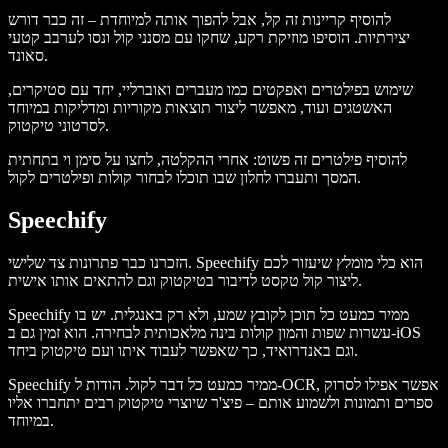
להוסיף קריינות זה קל, אבל להפוך אותה למיוחדת – זה כבר דורש
יצירתיות. הוסיפו מוזיקת רקע, שחקו עם מסנני קול ונסו לערבב קטעי
סאונד.
שימוש בפילטרים ואפקטים כמו מעברים ואוברליי, יחד עם סטיקרים,
האשטגים ועוד, מאפשר ליצור תוצאות מקוריות ומדליקות במיוחד
לסרטוני טיקטוק.
להוסיף פילטרים זה פשוט: אחרי ההקלטה, לחצו על סימן וי בתחתית
המסך ותעברו לחלון שבו תוכלו לבחור קולות ופילטרים לקול.
Speechify
הזכרנו כבר פתרונות צד שלישי. Speechify הוא כלי מומלץ שיעזור לכם
ליצור קול טקסט לדיבור בטיקטוק וגם להתאים אותו אישית.
Speechify ממיר כמעט כל תוכן לקובץ שמע, ולא רק באנגלית. יש בו
עשרות שפות והמון קולות בינה מלאכותית לבחירה. הוא זמין גם ב-iOS
וגם באנדרואיד, כך שאפשר לעבוד איתו ועם טיקטוק ביחד.
Speechify ממיר כמעט כל דבר לקול. הודות ל-OCR, אפשר אפילו לסרוק
ספרים ותמונות ולשמוע אותם – פיצ'ר שיוצרי טיקטוק רבים יתחברו אליו
במיוחד.