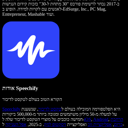
ב-2017 נבחר לרשימת פורבס "30 מתחת ל-30" בזכות קידום הנגישות
לאנשים עם לקויות למידה. הופיע ב-EdSurge, Inc., PC Mag,
Entrepreneur, Mashable ועוד.
אודות Speechify
הקורא הטוב בעולם לטקסט לדיבור
היא הפלטפורמה המובילה בעולם ל
טקסט לדיבור
, שנשענת
Speechify
על למעלה מ-50 מיליון משתמשים ומגובה ביותר מ-500,000 ביקורות
הרחבת
,
Android
,
iOS
חמישה כוכבים על מוצרי הטקסט לדיבור שלה ל-
כרום
,
אפליקציית ווב
ואפליקציית
דסקטופ למק
. ב-2025,
אפל העניקה
ל-