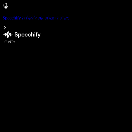
Speechify משיקה תמלול קול להקלדה
לכתוב פי 5 מהר יותר עם הכתבה קולית
מוצרים
למידע נוסף