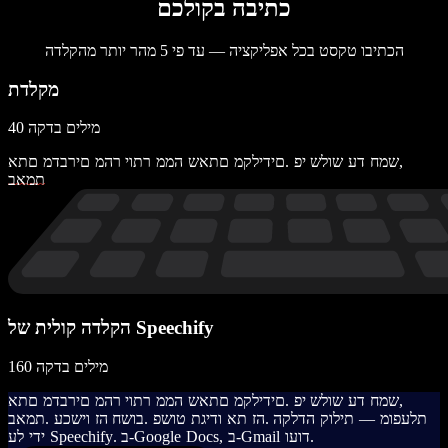
כתיבה בקולכם
הכתיבו טקסט בכל אפליקציה — עד פי 5 מהר יותר מהקלדה
מקלדת
40 מילים בדקה
,
ש
מ
ח
ד
ע
ש
ו
ל
ש
י
פ
.
ם
י
ד
י
ל
ק
מ
ם
ת
א
ש
ה
מ
מ
ר
ת
ו
י
ר
ה
מ
ם
י
ר
ב
ד
מ
ם
ת
א
ת
מ
א
ב
הקלדה קולית של Speechify
160 מילים בדקה
,
ש
מ
ח
ד
ע
ש
ו
ל
ש
י
פ
.
ם
י
ד
י
ל
ק
מ
ם
ת
א
ש
ה
מ
מ
ר
ת
ו
י
ר
ה
מ
ם
י
ר
ב
ד
מ
ם
ת
א
ת
ל
ע
פ
ו
מ
—
ת
י
ל
ו
ק
ה
ד
ל
ק
ה
.
ה
ז
ת
א
ו
ד
י
ג
ת
ט
ו
ש
פ
.
ב
ו
ש
ח
ה
ז
ו
י
ש
כ
ע
.
ת
מ
א
ב
.
ד
ו
ע
ו
l
i
a
m
G
-
ב
,
s
c
o
D
e
l
g
o
o
G
-
ב
.
y
f
i
h
c
e
e
p
S
י
ד
י
ל
ע