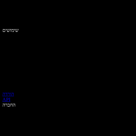
שימושים
הורדה
API
החברה