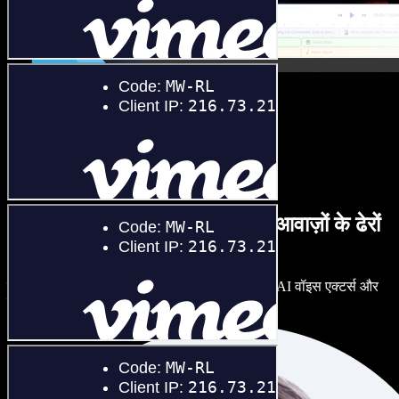
हर तरह के लहजों में पुरुष व महिला आवाज़ों के ढेरों
विकल्प
दो प्रोजेक्ट्स का एक जैसा लगना ज़रूरी नहीं। सैकड़ों AI वॉइस एक्टर्स और
लहजों में से चुनें, और बारीकी से ट्यून करें।