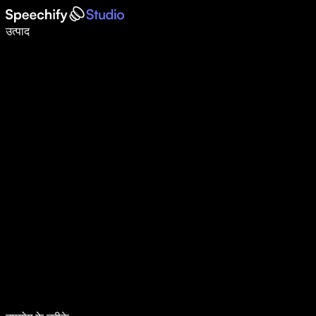
वॉइस टाइपिंग के साथ 5× तेज़ी से लिखें
उत्पाद
और जानें