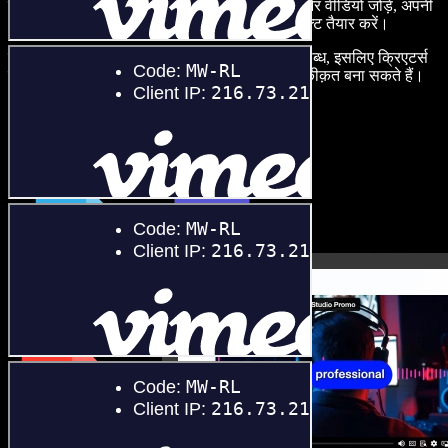
वॉइस-ओवर बनाएं, रॉयल्टी-फ्री स्टॉक इमेज, ऑडियो और वीडियो जोड़ें, अपनी
आवाज़ क्लोन करें, और बेहतरीन ऑडियो-वीडियो प्रोजेक्ट तैयार करें।
सीखने की कोई बाधा नहीं और सब कुछ ब्राउज़र में उपलब्ध, इसलिए क्रिएटर्स
पारंपरिक सीमाएँ छोड़ अपने हर रचनात्मक विचार को हक़ीक़त बना सकते हैं।
स्टूडियो लॉन्च करें