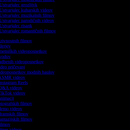
Ustvarjalec grozljivk
Ustvarjalec kuharskih videov
Ustvarjalec muzikalnih filmov
Ustvarjalec parodičnih videov
Ustvarjalec risank
Ustvarjalec romantičnih filmov
skrivnostnih filmov
rilerjev
 umetniških videoposnetkov
 uvodov
 vadbenih videoposnetkov
video pričevanj
 videoposnetkov modnih haulov
k ASMR videov
 Instagram Reels
k Q&A videov
 TikTok videov
 animacij
 biografskih filmov
k demo videov
 dramskih filmov
 fantazijskih filmov
 filmov
 fitnes videov