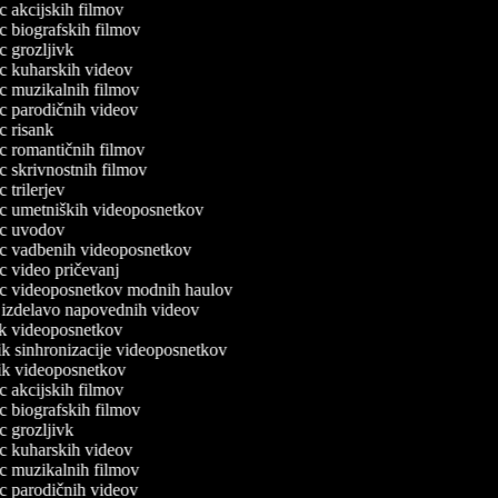
ec akcijskih filmov
ec biografskih filmov
ec grozljivk
lec kuharskih videov
lec muzikalnih filmov
lec parodičnih videov
ec risank
lec romantičnih filmov
ec skrivnostnih filmov
ec trilerjev
lec umetniških videoposnetkov
lec uvodov
lec vadbenih videoposnetkov
lec video pričevanj
lec videoposnetkov modnih haulov
a izdelavo napovednih videov
nik videoposnetkov
nik sinhronizacije videoposnetkov
nik videoposnetkov
ec akcijskih filmov
ec biografskih filmov
ec grozljivk
lec kuharskih videov
lec muzikalnih filmov
lec parodičnih videov