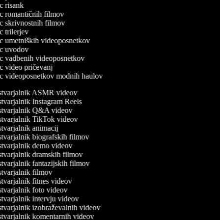
ec risank
lec romantičnih filmov
ec skrivnostnih filmov
ec trilerjev
lec umetniških videoposnetkov
lec uvodov
lec vadbenih videoposnetkov
lec video pričevanj
lec videoposnetkov modnih haulov
tvarjalnik ASMR videov
varjalnik Instagram Reels
tvarjalnik Q&A videov
tvarjalnik TikTok videov
varjalnik animacij
varjalnik biografskih filmov
tvarjalnik demo videov
varjalnik dramskih filmov
varjalnik fantazijskih filmov
varjalnik filmov
varjalnik fitnes videov
varjalnik foto videov
varjalnik intervju videov
varjalnik izobraževalnih videov
tvarjalnik komentarnih videov