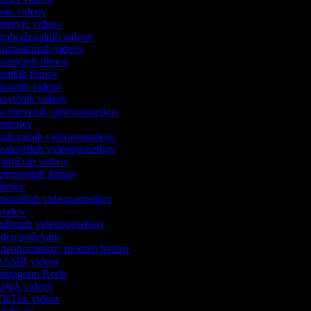
 foto videov
 intervju videov
 izobraževalnih videov
 komentarnih videov
 komičnih filmov
 kratkih filmov
k modnih videov
 novičnih videov
 ocenitvenih videoposnetkov
 outrojev
 potovalnih videoposnetkov
 reakcijskih videoposnetkov
satiričnih videov
skrivnostnih filmov
rilerjev
 umetniških videoposnetkov
 uvodov
 vadbenih videoposnetkov
video pričevanj
 videoposnetkov modnih haulov
k ASMR videov
 Instagram Reels
k Q&A videov
 TikTok videov