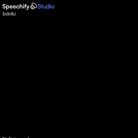
Pišite 5× hitreje z narekovanjem
Izdelki
Več o tem