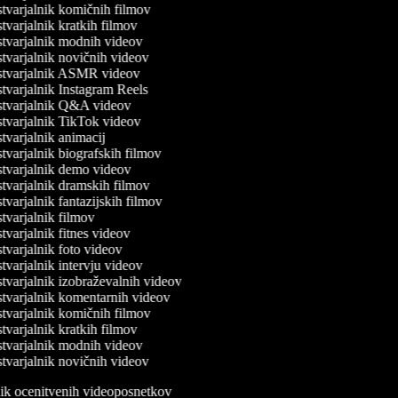
varjalnik komičnih filmov
varjalnik kratkih filmov
tvarjalnik modnih videov
varjalnik novičnih videov
tvarjalnik ASMR videov
varjalnik Instagram Reels
tvarjalnik Q&A videov
tvarjalnik TikTok videov
varjalnik animacij
varjalnik biografskih filmov
tvarjalnik demo videov
varjalnik dramskih filmov
varjalnik fantazijskih filmov
varjalnik filmov
varjalnik fitnes videov
varjalnik foto videov
varjalnik intervju videov
varjalnik izobraževalnih videov
tvarjalnik komentarnih videov
varjalnik komičnih filmov
varjalnik kratkih filmov
tvarjalnik modnih videov
varjalnik novičnih videov
lnik ocenitvenih videoposnetkov