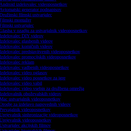
Android izdelovalec videoposnetkov
Avtomatski generator podnapisov
Družinski filmski ustvarjalec
Filmski montažer
Filmski ustvarjalec
Glasba v ozadju za ustvarjalnik videoposnetkov
Izdelovalec DIY videov
Izdelovalec glasbenih videov
Izdelovalec komičnih videov
Izdelovalec predstavitvenih videoposnetkov
Izdelovalec promocijskih videoposnetkov
Izdelovalec reklam
Izdelovalec vadbenih videoposnetkov
Izdelovalec video oglasov
Izdelovalec video posnetkov za igre
Izdelovalec video vabil
Izdelovalec video vsebin za družbena omrežja
Izdelovalnik oboževalskih videov
Mac ustvarjalnik videoposnetkov
Orodje za izdelavo napovednih videov
Prevajalnik videoposnetkov
Urejevalnik sinhronizacije videoposnetkov
Urejevalnik videoposnetkov
Ustvarjalec akcijskih filmov
Ustvarjalec biografskih filmov