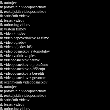
nik outrojev
lnik potovalnih videoposnetkov
lnik reakcijskih videoposnetkov
nik satiričnih videov
nik teaser videov
lnik unboxing videov
nik vestern filmov
lnik video kolažev
lnik video napovednikov za filme
lnik video ogledov
lnik video ogledov hiše
lnik video posnetkov avtomobilov
nik video vadnic za ples
lnik videoposnetkov narave
lnik videoposnetkov o proračunu
lnik videoposnetkov o čiščenju
lnik videoposnetkov z besedili
lnik videoposnetkov z govorom
lnik ocenitvenih videoposnetkov
nik outrojev
lnik potovalnih videoposnetkov
lnik reakcijskih videoposnetkov
nik satiričnih videov
nik teaser videov
lnik unboxing videov