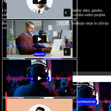
Ustvarjajte govorne posnetke, dodajajte brezplačne slike, glasbo,
videe, klonirajte svoj glas in pripravite celoten avdio-video projekt.
Brez učenja in kar iz brskalnika ustvarjalci premikajo meje in oživijo
vse ideje.
Zaženi Studio