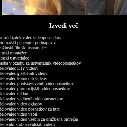
Izvedi več
droid izdelovalec videoposnetkov
tomatski generator podnapisov
žinski filmski ustvarjalec
lmski montažer
mski ustvarjalec
sba v ozadju za ustvarjalnik videoposnetkov
delovalec DIY videov
elovalec glasbenih videov
delovalec komičnih videov
elovalec predstavitvenih videoposnetkov
delovalec promocijskih videoposnetkov
elovalec reklam
delovalec vadbenih videoposnetkov
elovalec video oglasov
elovalec video posnetkov za igre
elovalec video vabil
elovalec video vsebin za družbena omrežja
elovalnik oboževalskih videov