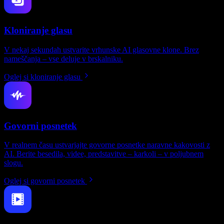
Kloniranje glasu
V nekaj sekundah ustvarite vrhunske AI glasovne klone. Brez
nameščanja – vse deluje v brskalniku.
Oglej si kloniranje glasu
Govorni posnetek
V realnem času ustvarjajte govorne posnetke naravne kakovosti z
AI. Berite besedila, videe, predstavitve – karkoli – v poljubnem
slogu.
Oglej si govorni posnetek