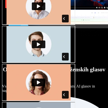
Ogromna izbira moških in ženskih glasov
ter naglasov
Vsak projekt je unikaten. Izbirajte med stotinami AI glasov in
naglasov ter jih prilagodite po svoje.