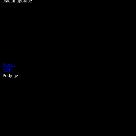
Načini uporabe
Prenos
API
Podjetje