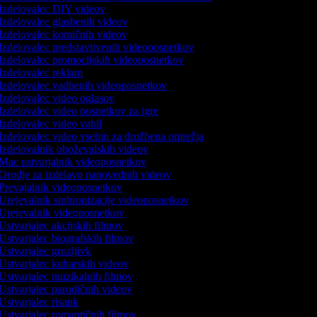
Izdelovalec DIY videov
Izdelovalec glasbenih videov
Izdelovalec komičnih videov
Izdelovalec predstavitvenih videoposnetkov
Izdelovalec promocijskih videoposnetkov
Izdelovalec reklam
Izdelovalec vadbenih videoposnetkov
Izdelovalec video oglasov
Izdelovalec video posnetkov za igre
Izdelovalec video vabil
Izdelovalec video vsebin za družbena omrežja
Izdelovalnik oboževalskih videov
Mac ustvarjalnik videoposnetkov
Orodje za izdelavo napovednih videov
Prevajalnik videoposnetkov
Urejevalnik sinhronizacije videoposnetkov
Urejevalnik videoposnetkov
Ustvarjalec akcijskih filmov
Ustvarjalec biografskih filmov
Ustvarjalec grozljivk
Ustvarjalec kuharskih videov
Ustvarjalec muzikalnih filmov
Ustvarjalec parodičnih videov
Ustvarjalec risank
Ustvarjalec romantičnih filmov