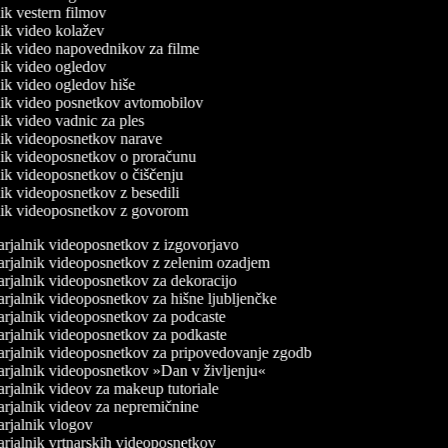
nik vestern filmov
lnik video kolažev
lnik video napovednikov za filme
lnik video ogledov
lnik video ogledov hiše
lnik video posnetkov avtomobilov
nik video vadnic za ples
lnik videoposnetkov narave
lnik videoposnetkov o proračunu
lnik videoposnetkov o čiščenju
lnik videoposnetkov z besedili
lnik videoposnetkov z govorom
rjalnik videoposnetkov z izgovorjavo
rjalnik videoposnetkov z zelenim ozadjem
rjalnik videoposnetkov za dekoracijo
rjalnik videoposnetkov za hišne ljubljenčke
rjalnik videoposnetkov za podcaste
rjalnik videoposnetkov za podkaste
rjalnik videoposnetkov za pripovedovanje zgodb
rjalnik videoposnetkov »Dan v življenju«
rjalnik videov za makeup tutoriale
rjalnik videov za nepremičnine
rjalnik vlogov
rjalnik vrtnarskih videoposnetkov