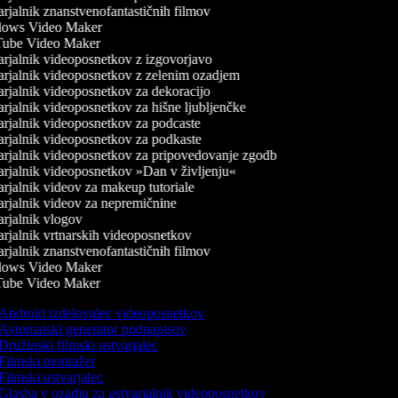
rjalnik znanstvenofantastičnih filmov
ows Video Maker
ube Video Maker
rjalnik videoposnetkov z izgovorjavo
rjalnik videoposnetkov z zelenim ozadjem
rjalnik videoposnetkov za dekoracijo
rjalnik videoposnetkov za hišne ljubljenčke
rjalnik videoposnetkov za podcaste
rjalnik videoposnetkov za podkaste
rjalnik videoposnetkov za pripovedovanje zgodb
rjalnik videoposnetkov »Dan v življenju«
rjalnik videov za makeup tutoriale
rjalnik videov za nepremičnine
rjalnik vlogov
rjalnik vrtnarskih videoposnetkov
rjalnik znanstvenofantastičnih filmov
ows Video Maker
ube Video Maker
Android izdelovalec videoposnetkov
Avtomatski generator podnapisov
Družinski filmski ustvarjalec
Filmski montažer
Filmski ustvarjalec
Glasba v ozadju za ustvarjalnik videoposnetkov