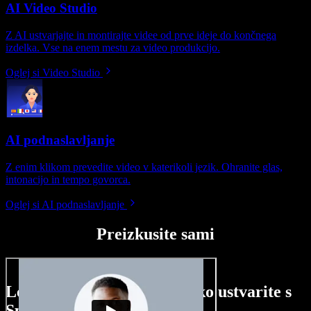
AI Video Studio
Z AI ustvarjajte in montirajte videe od prve ideje do končnega
izdelka. Vse na enem mestu za video produkcijo.
Oglej si Video Studio
AI podnaslavljanje
Z enim klikom prevedite video v katerikoli jezik. Ohranite glas,
intonacijo in tempo govorca.
Oglej si AI podnaslavljanje
Preizkusite sami
Le nekaj primerov, kaj lahko ustvarite s
Speechify Studio.