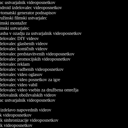
c ustvarjalnik videoposnetkov
droid izdelovalec videoposnetkov
tomatski generator podnapisov
žinski filmski ustvarjalec
lmski montažer
mski ustvarjalec
sba v ozadju za ustvarjalnik videoposnetkov
delovalec DIY videov
elovalec glasbenih videov
delovalec komičnih videov
elovalec predstavitvenih videoposnetkov
delovalec promocijskih videoposnetkov
elovalec reklam
delovalec vadbenih videoposnetkov
elovalec video oglasov
elovalec video posnetkov za igre
elovalec video vabil
elovalec video vsebin za družbena omrežja
elovalnik oboževalskih videov
c ustvarjalnik videoposnetkov
a izdelavo napovednih videov
nik videoposnetkov
nik sinhronizacije videoposnetkov
nik videoposnetkov