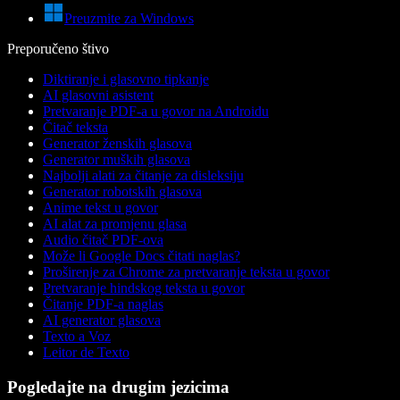
Preuzmite za Windows
Preporučeno štivo
Diktiranje i glasovno tipkanje
AI glasovni asistent
Pretvaranje PDF-a u govor na Androidu
Čitač teksta
Generator ženskih glasova
Generator muških glasova
Najbolji alati za čitanje za disleksiju
Generator robotskih glasova
Anime tekst u govor
AI alat za promjenu glasa
Audio čitač PDF-ova
Može li Google Docs čitati naglas?
Proširenje za Chrome za pretvaranje teksta u govor
Pretvaranje hindskog teksta u govor
Čitanje PDF-a naglas
AI generator glasova
Texto a Voz
Leitor de Texto
Pogledajte na drugim jezicima