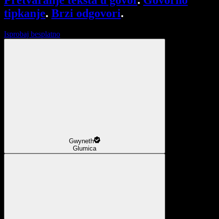
Pretvaranje teksta u govor
.
Govorno
tipkanje
.
Brzi odgovori
.
Isprobaj besplatno
Gwyneth
Glumica