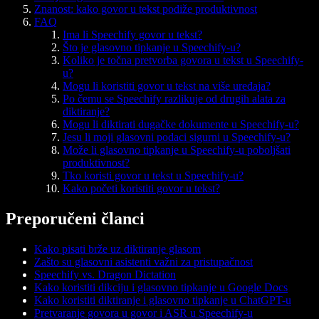
Znanost: kako govor u tekst podiže produktivnost
FAQ
Ima li Speechify govor u tekst?
Što je glasovno tipkanje u Speechify-u?
Koliko je točna pretvorba govora u tekst u Speechify-
u?
Mogu li koristiti govor u tekst na više uređaja?
Po čemu se Speechify razlikuje od drugih alata za
diktiranje?
Mogu li diktirati dugačke dokumente u Speechify-u?
Jesu li moji glasovni podaci sigurni u Speechify-u?
Može li glasovno tipkanje u Speechify-u poboljšati
produktivnost?
Tko koristi govor u tekst u Speechify-u?
Kako početi koristiti govor u tekst?
Preporučeni članci
Kako pisati brže uz diktiranje glasom
Zašto su glasovni asistenti važni za pristupačnost
Speechify vs. Dragon Dictation
Kako koristiti dikciju i glasovno tipkanje u Google Docs
Kako koristiti diktiranje i glasovno tipkanje u ChatGPT-u
Pretvaranje govora u govor i ASR u Speechify-u