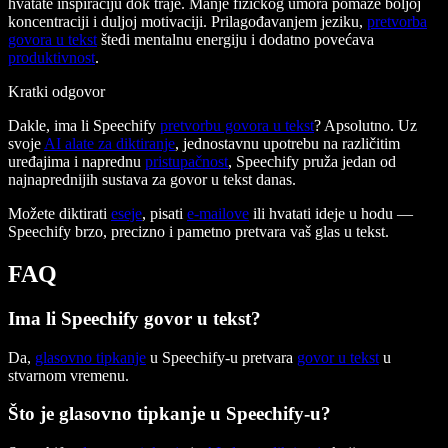
hvatate inspiraciju dok traje. Manje fizičkog umora pomaže boljoj
koncentraciji i duljoj motivaciji. Prilagođavanjem jeziku,
pretvorba
govora u tekst
štedi mentalnu energiju i dodatno povećava
produktivnost
.
Kratki odgovor
Dakle, ima li Speechify
pretvorbu govora u tekst
? Apsolutno. Uz
svoje
AI alate za diktiranje
, jednostavnu upotrebu na različitim
uređajima i naprednu
pristupačnost
, Speechify pruža jedan od
najnaprednijih sustava za govor u tekst danas.
Možete diktirati
eseje
, pisati
e-mailove
ili hvatati ideje u hodu —
Speechify brzo, precizno i pametno pretvara vaš glas u tekst.
FAQ
Ima li Speechify govor u tekst?
Da,
glasovno tipkanje
u Speechify-u pretvara
govor u tekst
u
stvarnom vremenu.
Što je glasovno tipkanje u Speechify-u?