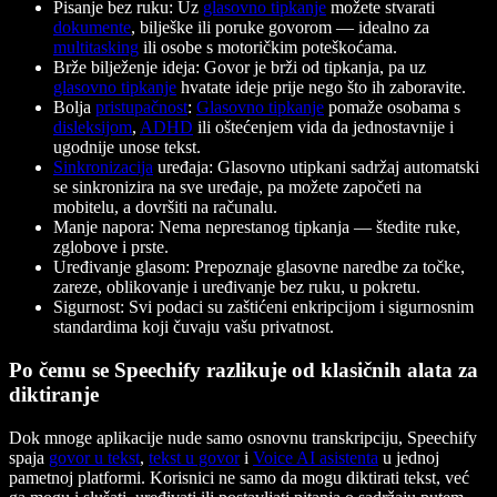
Pisanje bez ruku: Uz
glasovno tipkanje
možete stvarati
dokumente
, bilješke ili poruke govorom — idealno za
multitasking
ili osobe s motoričkim poteškoćama.
Brže bilježenje ideja: Govor je brži od tipkanja, pa uz
glasovno tipkanje
hvatate ideje prije nego što ih zaboravite.
Bolja
pristupačnost
:
Glasovno tipkanje
pomaže osobama s
disleksijom
,
ADHD
ili oštećenjem vida da jednostavnije i
ugodnije unose tekst.
Sinkronizacija
uređaja: Glasovno utipkani sadržaj automatski
se sinkronizira na sve uređaje, pa možete započeti na
mobitelu, a dovršiti na računalu.
Manje napora: Nema neprestanog tipkanja — štedite ruke,
zglobove i prste.
Uređivanje glasom: Prepoznaje glasovne naredbe za točke,
zareze, oblikovanje i uređivanje bez ruku, u pokretu.
Sigurnost: Svi podaci su zaštićeni enkripcijom i sigurnosnim
standardima koji čuvaju vašu privatnost.
Po čemu se Speechify razlikuje od klasičnih alata za
diktiranje
Dok mnoge aplikacije nude samo osnovnu transkripciju, Speechify
spaja
govor u tekst
,
tekst u govor
i
Voice AI asistenta
u jednoj
pametnoj platformi. Korisnici ne samo da mogu diktirati tekst, već