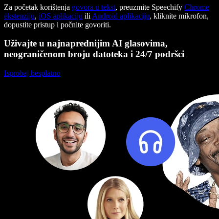
Za početak korištenja
govora u tekst
, preuzmite Speechify
Chrome
ekstenziju
,
iOS aplikaciju
ili
Android aplikaciju
, kliknite mikrofon,
dopustite pristup i počnite govoriti.
Uživajte u najnaprednijim AI glasovima,
neograničenom broju datoteka i 24/7 podršci
Isprobaj besplatno