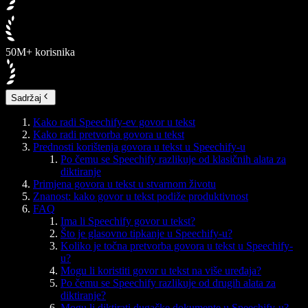
50M+ korisnika
Sadržaj
Kako radi Speechify-ev govor u tekst
Kako radi pretvorba govora u tekst
Prednosti korištenja govora u tekst u Speechify-u
Po čemu se Speechify razlikuje od klasičnih alata za
diktiranje
Primjena govora u tekst u stvarnom životu
Znanost: kako govor u tekst podiže produktivnost
FAQ
Ima li Speechify govor u tekst?
Što je glasovno tipkanje u Speechify-u?
Koliko je točna pretvorba govora u tekst u Speechify-
u?
Mogu li koristiti govor u tekst na više uređaja?
Po čemu se Speechify razlikuje od drugih alata za
diktiranje?
Mogu li diktirati dugačke dokumente u Speechify-u?