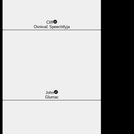
Cliff
Osnivač Speechifyja
John
Glumac