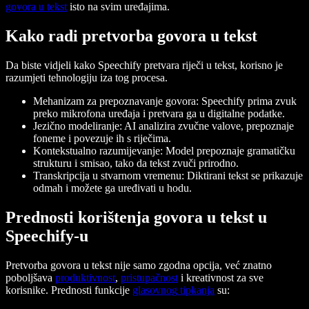
govora u tekst
isto na svim uređajima.
Kako radi pretvorba govora u tekst
Da biste vidjeli kako Speechify pretvara riječi u tekst, korisno je
razumjeti tehnologiju iza tog procesa.
Mehanizam za prepoznavanje govora: Speechify prima zvuk
preko mikrofona uređaja i pretvara ga u digitalne podatke.
Jezično modeliranje: AI analizira zvučne valove, prepoznaje
foneme i povezuje ih s riječima.
Kontekstualno razumijevanje: Model prepoznaje gramatičku
strukturu i smisao, tako da tekst zvuči prirodno.
Transkripcija u stvarnom vremenu: Diktirani tekst se prikazuje
odmah i možete ga uređivati u hodu.
Prednosti korištenja govora u tekst u
Speechify-u
Pretvorba govora u tekst nije samo zgodna opcija, već znatno
poboljšava
produktivnost
,
pristupačnost
i kreativnost za sve
korisnike. Prednosti funkcije
glasovnog tipkanja
su: