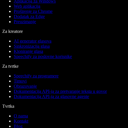
Aplikacija za Windows
Web aplikacija
Proširenje za Chrome
Dodatak za Edge
Preuzimanje
Za kreatore
AI generator glasova
Sinkronizacija glasa
Kloniranje glasa
Speechify za poslovne korisnike
Za tvrtke
Speechify za programere
Timovi
Obrazovanje
Dokumentacija API-ja za pretvaranje teksta u govor
Dokumentacija API-ja za glasovne agente
Tvrtka
O nama
Kontakt
Blog