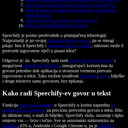
Jesu li moji glasovni podaci sigurni u Speechify-u?
Može li glasovno tipkanje u Speechify-u poboljšati
produktivnost?
Tko koristi govor u tekst u Speechify-u?
Kako početi koristiti govor u tekst?
Speechify je postao predvodnik u pristupačnoj tehnologiji.
Najpoznatiji je po svojoj
pretvorbi teksta u govor
, pa se mnogi
pitaju: Ima li Speechify i
pretvorbu govora u tekst
, odnosno može li
pretvoriti izgovorene riječi u pisani tekst?
Odgovor je: da. Speechify sada nudi
pretvorbu govora u tekst
i
mogućnost
glasovnog diktiranja
, omogućujući korisnicima da
govore prirodno dok aplikacija u stvarnom vremenu pretvara
izgovoreno u tekst. Tako možete izrađivati
e-mailove
,
eseje
, bilješke
i druge tekstove samo govorom, bez tipkanja.
Kako radi Speechify-ev govor u tekst
Funkcija
glasovnog tipkanja
u Speechify-u koristi naprednu
AI
tehnologiju za diktiranje
za preciznu pretvorbu govora u tekst. Bilo
da diktirate esej, e-mail ili bilješke, Speechify sluša, razumije i tipka
umjesto vas — brzo i točno. Sve se automatski sinkronizira na
računalu
, iOS-u, Androidu i Google Chrome-u, pa je
iskustvo