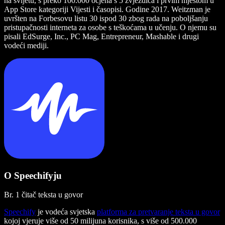
na svijetu, s preko 100.000 ocjena s 5 zvjezdica i prvim mjestom u
App Store kategoriji Vijesti i časopisi. Godine 2017. Weitzman je
uvršten na Forbesovu listu 30 ispod 30 zbog rada na poboljšanju
pristupačnosti interneta za osobe s teškoćama u učenju. O njemu su
pisali EdSurge, Inc., PC Mag, Entrepreneur, Mashable i drugi
vodeći mediji.
O Speechifyju
Br. 1 čitač teksta u govor
Speechify
je vodeća svjetska
platforma za pretvaranje teksta u govor
kojoj vjeruje više od 50 milijuna korisnika, s više od 500.000