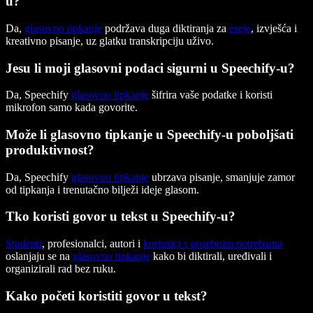
u?
Da,
glasovno tipkanje
podržava duga diktiranja za
eseje
, izvješća i
kreativno pisanje, uz glatku transkripciju uživo.
Jesu li moji glasovni podaci sigurni u Speechify-u?
Da, Speechify
glasovno tipkanje
šifrira vaše podatke i koristi
mikrofon samo kada govorite.
Može li glasovno tipkanje u Speechify-u poboljšati
produktivnost?
Da, Speechify
glasovno tipkanje
ubrzava pisanje, smanjuje zamor
od tipkanja i trenutačno bilježi ideje glasom.
Tko koristi govor u tekst u Speechify-u?
Studenti
, profesionalci, autori i
korisnici s posebnim potrebama
oslanjaju se na
glasovno tipkanje
kako bi diktirali, uređivali i
organizirali rad bez ruku.
Kako početi koristiti govor u tekst?