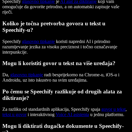
Speechify
glasovno tipkanje
je
AI alat za diktiranje
koji vam
omogućuje da govorite prirodno, a on automatski zapisuje vaše
riječi.
Koliko je točna pretvorba govora u tekst u
Speechify-u?
Speechify
glasovno tipkanje
koristi napredni AI i prirodno
razumijevanje jezika za visoku preciznost i točno označavanje
interpunkcije.
Mogu li koristiti govor u tekst na više uređaja?
Da,
glasovno tipkanje
radi besprijekorno na Chrome-u, iOS-u i
Androidu, uz isto iskustvo na svim uređajima.
Po čemu se Speechify razlikuje od drugih alata za
diktiranje?
Za razliku od standardnih aplikacija, Speechify spaja
govor u tekst
,
tekst u govor
i interaktivnog
Voice AI asistenta
u jednu platformu.
Mogu li diktirati dugačke dokumente u Speechify-