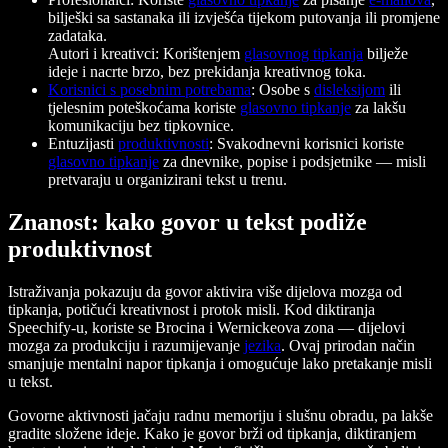
bilješki sa sastanaka ili izvješća tijekom putovanja ili promjene
zadataka.
Autori i kreativci: Korištenjem
glasovnog tipkanja
bilježe
ideje i nacrte brzo, bez prekidanja kreativnog toka.
Korisnici s posebnim potrebama
: Osobe s
disleksijom
ili
tjelesnim poteškoćama koriste
glasovno tipkanje
za lakšu
komunikaciju bez tipkovnice.
Entuzijasti
produktivnosti
: Svakodnevni korisnici koriste
glasovno tipkanje
za dnevnike, popise i podsjetnike — misli
pretvaraju u organizirani tekst u trenu.
Znanost: kako govor u tekst podiže
produktivnost
Istraživanja pokazuju da govor aktivira više dijelova mozga od
tipkanja, potičući kreativnost i protok misli. Kod diktiranja
Speechify-u, koriste se Brocina i Wernickeova zona — dijelovi
mozga za produkciju i razumijevanje
jezika
. Ovaj prirodan način
smanjuje mentalni napor tipkanja i omogućuje lako pretakanje misli
u tekst.
Govorne aktivnosti jačaju radnu memoriju i slušnu obradu, pa lakše
gradite složene ideje. Kako je govor brži od tipkanja, diktiranjem