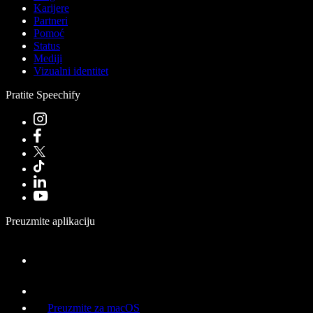
Karijere
Partneri
Pomoć
Status
Mediji
Vizualni identitet
Pratite Speechify
Preuzmite aplikaciju
Preuzmite za macOS