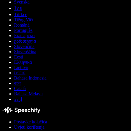
Svenska
ไทย
Türkçe
Tiếng Việt
Română
Português
Български
ქართული
Slovenčina
Slovenščina
Eesti
Ελληνικά
Lietuvių
עברית
Bahasa Indonesia
বাংলা
Català
Bahasa Melayu
اردو
Postavke kolačića
Uvjeti korištenja