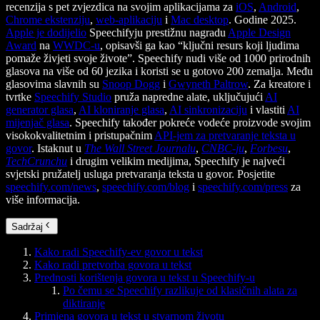
recenzija s pet zvjezdica na svojim aplikacijama za
iOS
,
Android
,
Chrome ekstenziju
,
web-aplikaciju
i
Mac desktop
. Godine 2025.
Apple je dodijelio
Speechifyju prestižnu nagradu
Apple Design
Award
na
WWDC-u
, opisavši ga kao “ključni resurs koji ljudima
pomaže živjeti svoje živote”. Speechify nudi više od 1000 prirodnih
glasova na više od 60 jezika i koristi se u gotovo 200 zemalja. Među
glasovima slavnih su
Snoop Dogg
i
Gwyneth Paltrow
. Za kreatore i
tvrtke
Speechify Studio
pruža napredne alate, uključujući
AI
generator glasa
,
AI kloniranje glasa
,
AI sinkronizaciju
i vlastiti
AI
mijenjač glasa
. Speechify također pokreće vodeće proizvode svojim
visokokvalitetnim i pristupačnim
API-jem za pretvaranje teksta u
govor
. Istaknut u
The Wall Street Journalu
,
CNBC-ju
,
Forbesu
,
TechCrunchu
i drugim velikim medijima, Speechify je najveći
svjetski pružatelj usluga pretvaranja teksta u govor. Posjetite
speechify.com/news
,
speechify.com/blog
i
speechify.com/press
za
više informacija.
Sadržaj
Kako radi Speechify-ev govor u tekst
Kako radi pretvorba govora u tekst
Prednosti korištenja govora u tekst u Speechify-u
Po čemu se Speechify razlikuje od klasičnih alata za
diktiranje
Primjena govora u tekst u stvarnom životu