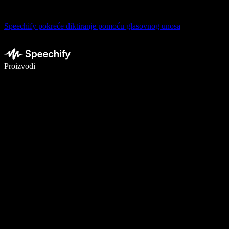
Speechify pokreće diktiranje pomoću glasovnog unosa
Pišite 5× brže uz glasovno diktiranje
Proizvodi
Saznajte više