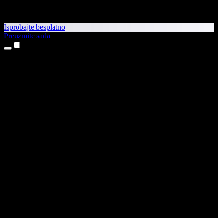
Isprobajte besplatno
Preuzmite sada
Proizvodi
Pretvaranje teksta u govor
Aplikacije za iPhone i iPad
Aplikacija za Android
Proširenje za Chrome
Proširenje za Edge
Web-aplikacija
Aplikacija za Mac
Aplikacija za Windows