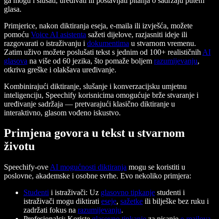
ga mogu i slušati, uređivati ili postavljati pitanja o sadržaju putem
glasa.
Primjerice, nakon diktiranja eseja, e-maila ili izvješća, možete
pomoću
Voice AI asistenta
sažeti dijelove, razjasniti ideje ili
razgovarati o istraživanju i
dokumentima
u stvarnom vremenu.
Zatim uživo možete poslušati tekst s jednim od 100+ realističnih
AI
glasova
na više od 60 jezika, što pomaže boljem
razumijevanju
,
otkriva greške i olakšava uređivanje.
Kombinirajući diktiranje, slušanje i konverzacijsku umjetnu
inteligenciju, Speechify korisnicima omogućuje brže stvaranje i
uređivanje sadržaja — pretvarajući klasično diktiranje u
interaktivno, glasom vođeno iskustvo.
Primjena govora u tekst u stvarnom
životu
Speechify-ove
AI mogućnosti diktiranja
mogu se koristiti u
poslovne, akademske i osobne svrhe. Evo nekoliko primjera:
Studenti
i istraživači: Uz
glasovno tipkanje
studenti i
istraživači mogu diktirati
eseje
,
sažetke
ili bilješke bez ruku i
zadržati fokus na
razumijevanju
.
Profesionalci: Koriste
glasovno tipkanje
za pisanje
e-mailova
,