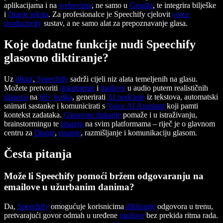
aplikacijama i na
webovima
, ne samo u
Gmailu
, te integrira bilješke
i
čitanje teksta
. Za profesionalce je Speechify cjelovit
voice
productivity
sustav, a ne samo alat za prepoznavanje glasa.
Koje dodatne funkcije nudi Speechify
glasovno diktiranje?
Uz
diktat
,
Speechify
sadrži cijeli niz alata temeljenih na glasu.
Možete pretvoriti
dokumente
i
mailove
u audio putem realističnih
glasova
na
60+ jezika
, generirati
AI podcaste
iz tekstova, automatski
snimati sastanke i komunicirati s
Voice AI Assistant
koji pamti
kontekst zadataka.
Glasovno tipkanje
pomaže i u istraživanju,
brainstormingu te
pisanju
na svim platformama – riječ je o glavnom
centru za
čitanje
,
pisanje
, razmišljanje i komunikaciju glasom.
Česta pitanja
Može li Speechify pomoći bržem odgovaranju na
emailove u užurbanim danima?
Da,
Speechify
omogućuje korisnicima
diktiranje
odgovora u trenu,
pretvarajući govor odmah u uređene
mailove
bez prekida ritma rada.