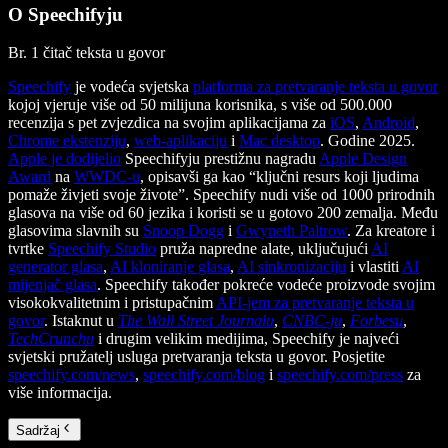
O Speechifyju
Br. 1 čitač teksta u govor
Speechify
je vodeća svjetska
platforma za pretvaranje teksta u govor
kojoj vjeruje više od 50 milijuna korisnika, s više od 500.000
recenzija s pet zvjezdica na svojim aplikacijama za
iOS
,
Android
,
Chrome ekstenziju
,
web-aplikaciju
i
Mac desktop
. Godine 2025.
Apple je dodijelio
Speechifyju prestižnu nagradu
Apple Design
Award
na
WWDC-u
, opisavši ga kao “ključni resurs koji ljudima
pomaže živjeti svoje živote”. Speechify nudi više od 1000 prirodnih
glasova na više od 60 jezika i koristi se u gotovo 200 zemalja. Među
glasovima slavnih su
Snoop Dogg
i
Gwyneth Paltrow
. Za kreatore i
tvrtke
Speechify Studio
pruža napredne alate, uključujući
AI
generator glasa
,
AI kloniranje glasa
,
AI sinkronizaciju
i vlastiti
AI
mijenjač glasa
. Speechify također pokreće vodeće proizvode svojim
visokokvalitetnim i pristupačnim
API-jem za pretvaranje teksta u
govor
. Istaknut u
The Wall Street Journalu
,
CNBC-ju
,
Forbesu
,
TechCrunchu
i drugim velikim medijima, Speechify je najveći
svjetski pružatelj usluga pretvaranja teksta u govor. Posjetite
speechify.com/news
,
speechify.com/blog
i
speechify.com/press
za
više informacija.
Sadržaj