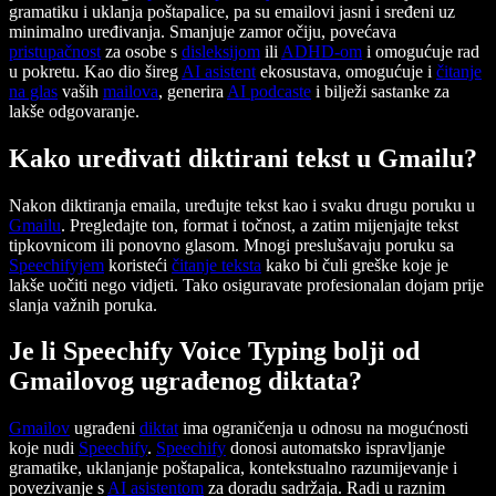
gramatiku i uklanja poštapalice, pa su emailovi jasni i sređeni uz
minimalno uređivanja. Smanjuje zamor očiju, povećava
pristupačnost
za osobe s
disleksijom
ili
ADHD-om
i omogućuje rad
u pokretu. Kao dio šireg
AI asistent
ekosustava, omogućuje i
čitanje
na glas
vaših
mailova
, generira
AI podcaste
i bilježi sastanke za
lakše odgovaranje.
Kako uređivati diktirani tekst u Gmailu?
Nakon diktiranja emaila, uređujte tekst kao i svaku drugu poruku u
Gmailu
. Pregledajte ton, format i točnost, a zatim mijenjajte tekst
tipkovnicom ili ponovno glasom. Mnogi preslušavaju poruku sa
Speechifyjem
koristeći
čitanje teksta
kako bi čuli greške koje je
lakše uočiti nego vidjeti. Tako osiguravate profesionalan dojam prije
slanja važnih poruka.
Je li Speechify Voice Typing bolji od
Gmailovog ugrađenog diktata?
Gmailov
ugrađeni
diktat
ima ograničenja u odnosu na mogućnosti
koje nudi
Speechify
.
Speechify
donosi automatsko ispravljanje
gramatike, uklanjanje poštapalica, kontekstualno razumijevanje i
povezivanje s
AI asistentom
za doradu sadržaja. Radi u raznim