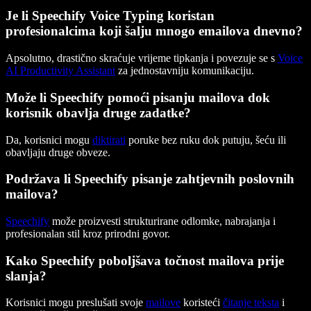
Je li Speechify Voice Typing koristan
profesionalcima koji šalju mnogo emailova dnevno?
Apsolutno, drastično skraćuje vrijeme tipkanja i povezuje se s
Voice
AI Productivity Assistant
za jednostavniju komunikaciju.
Može li Speechify pomoći pisanju mailova dok
korisnik obavlja druge zadatke?
Da, korisnici mogu
diktirati
poruke bez ruku dok putuju, šeću ili
obavljaju druge obveze.
Podržava li Speechify pisanje zahtjevnih poslovnih
mailova?
Speechify
može proizvesti strukturirane odlomke, nabrajanja i
profesionalan stil kroz prirodni govor.
Kako Speechify poboljšava točnost mailova prije
slanja?
Korisnici mogu preslušati svoje
mailove
koristeći
čitanje teksta
i