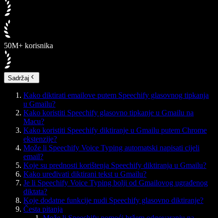
50M+ korisnika
Sadržaj
Kako diktirati emailove putem Speechify glasovnog tipkanja
u Gmailu?
Kako koristiti Speechify glasovno tipkanje u Gmailu na
Macu?
Kako koristiti Speechify diktiranje u Gmailu putem Chrome
ekstenzije?
Može li Speechify Voice Typing automatski napisati cijeli
email?
Koje su prednosti korištenja Speechify diktiranja u Gmailu?
Kako uređivati diktirani tekst u Gmailu?
Je li Speechify Voice Typing bolji od Gmailovog ugrađenog
diktata?
Koje dodatne funkcije nudi Speechify glasovno diktiranje?
Česta pitanja
Može li Speechify pomoći bržem odgovaranju na