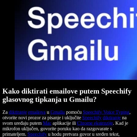
Kako diktirati emailove putem Speechify
glasovnog tipkanja u Gmailu?
Za
diktiranje
emailova
u
Gmailu
pomoću
Speechify
Voice Typing
,
otvorite novi prozor za pisanje i uključite
Speechify
diktiranje
na
svom uređaju putem
Mac
aplikacije ili
Chrome
ekstenzije
. Kad je
mikrofon uključen, govorite poruku kao da razgovarate s
primateljem.
Speechify
u hodu pretvara govor u sređen tekst,