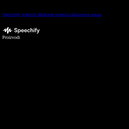
Speechify pokreće diktiranje pomoću glasovnog unosa
Pišite 5× brže uz glasovno diktiranje
Proizvodi
Saznajte više