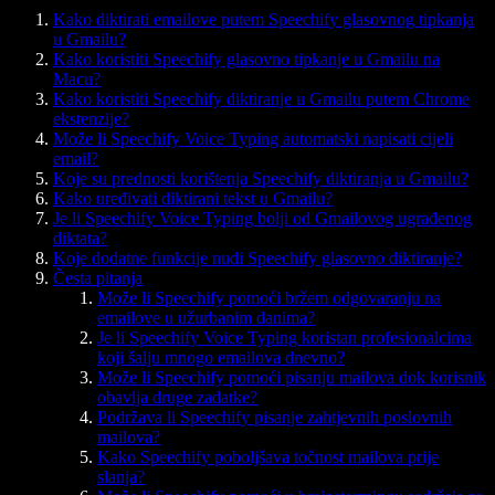
Kako diktirati emailove putem Speechify glasovnog tipkanja
u Gmailu?
Kako koristiti Speechify glasovno tipkanje u Gmailu na
Macu?
Kako koristiti Speechify diktiranje u Gmailu putem Chrome
ekstenzije?
Može li Speechify Voice Typing automatski napisati cijeli
email?
Koje su prednosti korištenja Speechify diktiranja u Gmailu?
Kako uređivati diktirani tekst u Gmailu?
Je li Speechify Voice Typing bolji od Gmailovog ugrađenog
diktata?
Koje dodatne funkcije nudi Speechify glasovno diktiranje?
Česta pitanja
Može li Speechify pomoći bržem odgovaranju na
emailove u užurbanim danima?
Je li Speechify Voice Typing koristan profesionalcima
koji šalju mnogo emailova dnevno?
Može li Speechify pomoći pisanju mailova dok korisnik
obavlja druge zadatke?
Podržava li Speechify pisanje zahtjevnih poslovnih
mailova?
Kako Speechify poboljšava točnost mailova prije
slanja?