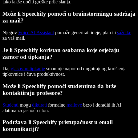
tako lakše uočiti greške prije slanja.
Može li Speechify pomoći u brainstormingu sadržaja
za mail?
Njegov
Voice AI Assistant
pomaže generirati ideje, plan ili
sažetke
za vaš mail.
Je li Speechify koristan osobama koje osjećaju
zamor od tipkanja?
Da,
glasovno tipkanje
smanjuje napor od dugotrajnog korištenja
tipkovnice i čuva produktivnost.
Može li Speechify pomoći studentima da brže
kontaktiraju profesore?
Studenti
mogu
diktirati
formalne
mailove
brzo i doraditi ih AI
alatima za jasnoću i ton.
Podržava li Speechify pristupačnost u email
komunikaciji?