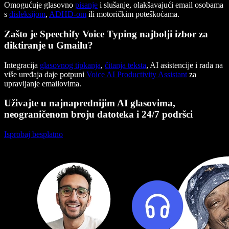
Omogućuje glasovno
pisanje
i slušanje, olakšavajući email osobama
s
disleksijom
,
ADHD-om
ili motoričkim poteškoćama.
Zašto je Speechify Voice Typing najbolji izbor za
diktiranje u Gmailu?
Integracija
glasovnog tipkanja
,
čitanja teksta
, AI asistencije i rada na
više uređaja daje potpuni
Voice AI Productivity Assistant
za
upravljanje emailovima.
Uživajte u najnaprednijim AI glasovima,
neograničenom broju datoteka i 24/7 podršci
Isprobaj besplatno