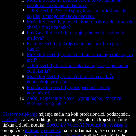
emailove u užurbanim danima?
Je li Speechify Voice Typing koristan profesionalcima
koji šalju mnogo emailova dnevno?
Može li Speechify pomoći pisanju mailova dok korisnik
obavlja druge zadatke?
Podržava li Speechify pisanje zahtjevnih poslovnih
mailova?
Kako Speechify poboljšava točnost mailova prije
slanja?
Može li Speechify pomoći u brainstormingu sadržaja za
mail?
Je li Speechify koristan osobama koje osjećaju zamor
od tipkanja?
Može li Speechify pomoći studentima da brže
kontaktiraju profesore?
Podržava li Speechify pristupačnost u email
komunikaciji?
Zašto je Speechify Voice Typing najbolji izbor za
diktiranje u Gmailu?
Glasovno tipkanje
mijenja način na koji profesionalci, poduzetnici,
studenti
i zauzeti roditelji komuniciraju emailom. Umjesto ručnog
tipkanja dugih poruka,
Speechify
Voice AI Productivity Assistant
omogućuje
diktiranje
emailova
na prirodan način, brzo uređivanje i
preslušavanje s
pretvorbom teksta u govor
radi točnosti. Kako je