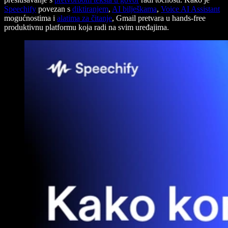
Speechify
povezan s
diktiranjem
,
AI bilješkama
,
Voice AI Assistant
mogućnostima i
alatima za čitanje
, Gmail pretvara u hands-free
produktivnu platformu koja radi na svim uređajima.