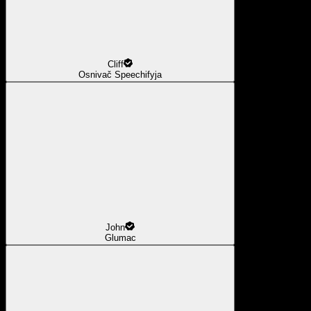
Cliff
Osnivač Speechifyja
John
Glumac