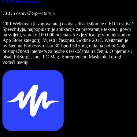
Cliff Weitzman
CEO i osnivač Speechifyja
Cliff Weitzman je zagovaratelj osoba s disleksijom te CEO i osnivač
Speechifyja, najpopularnije aplikacije za pretvaranje teksta u govor
na svijetu, s preko 100.000 ocjena s 5 zvjezdica i prvim mjestom u
App Store kategoriji Vijesti i časopisi. Godine 2017. Weitzman je
uvršten na Forbesovu listu 30 ispod 30 zbog rada na poboljšanju
pristupačnosti interneta za osobe s teškoćama u učenju. O njemu su
pisali EdSurge, Inc., PC Mag, Entrepreneur, Mashable i drugi
vodeći mediji.