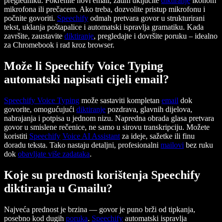
pregledniku. Pokrenite novi email, zatim uključite
diktiranje
ikonom
mikrofona ili prečacem. Ako treba, dozvolite pristup mikrofonu i
počnite govoriti.
Speechify
odmah pretvara govor u strukturirani
tekst, uklanja poštapalice i automatski ispravlja gramatiku. Kada
završite, zaustavite
diktiranje
, pregledajte i dovršite poruku – idealno
za Chromebook i rad kroz browser.
Može li Speechify Voice Typing
automatski napisati cijeli email?
Speechify
Voice Typing
može sastaviti kompletan
email
dok
govorite, omogućujući
diktiranje
pozdrava, glavnih dijelova,
nabrajanja i potpisa u jednom nizu. Napredna obrada glasa pretvara
govor u smislene rečenice, ne samo u sirovu transkripciju. Možete
koristiti
Speechify
Voice AI Assistant
za ideje, sažetke ili finu
doradu teksta. Tako nastaju detaljni, profesionalni
mailovi
bez ruku
dok
obavljate više zadataka
.
Koje su prednosti korištenja Speechify
diktiranja u Gmailu?
Najveća prednost je brzina — govor je puno brži od tipkanja,
posebno kod dugih
poruka
.
Speechify
automatski ispravlja