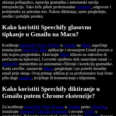
uklanja poštapalice, ispravlja gramatiku i automatski stavlja
interpunkciju. Tako brže pišete profesionalne
emailove
, odgovore i
podsjetnike uz prirodan ton. Nakon diktiranja, samo pregledajte,
uredite i pošaljite poruku.
Kako koristiti Speechify glasovno
tipkanje u Gmailu na Macu?
Korištenje
Speechify
Voice Typing
u
Gmailu
na
Macu
započinje
instalacijom
Speechify
Mac
aplikacije i otvaranjem Gmail prozora u
bilo kojem pregledniku. Aktivirajte
diktat
klikom na mikrofon ili
prečacem na tipkovnici. Govorite opušteno dok sastavljate email —
Speechify
transkribira uz automatsko čišćenje i korekciju gramatike.
Kada završite, zaustavite
diktat
, pregledajte i po potrebi doradite
email prije slanja. Ovaj pristup odličan je za profesionalce koji često
pišu duge
mailove
, izvještaje ili komuniciraju s klijentima.
Kako koristiti Speechify diktiranje u
Gmailu putem Chrome ekstenzije?
Za korištenje
Speechify
Voice Typing
u
Gmailu
preko
Chromea
,
instalirajte
Speechify
Chrome
ekstenziju
i otvorite
Gmail
u