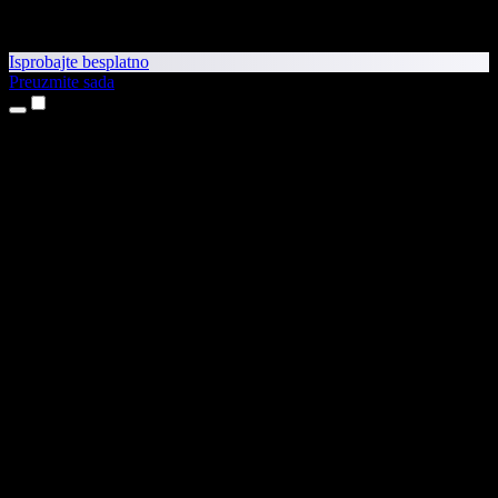
Isprobajte besplatno
Preuzmite sada
Proizvodi
Pretvaranje teksta u govor
Aplikacije za iPhone i iPad
Aplikacija za Android
Proširenje za Chrome
Proširenje za Edge
Web-aplikacija
Aplikacija za Mac
Aplikacija za Windows