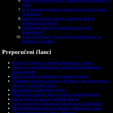
Može li Speechify pomoći u brainstormingu sadržaja za
mail?
Je li Speechify koristan osobama koje osjećaju zamor
od tipkanja?
Može li Speechify pomoći studentima da brže
kontaktiraju profesore?
Podržava li Speechify pristupačnost u email
komunikaciji?
Zašto je Speechify Voice Typing najbolji izbor za
diktiranje u Gmailu?
Preporučeni članci
Kako su se glasovni asistenti mijenjali kroz godine
Zašto bi svi profesionalni pisci trebali koristiti diktiranje i
pisanje glasom
Kako Speechify gradi glasovni operativni sustav
Ultimativni glasovni workflow: AI diktat + pretvaranje teksta
u govor + ChatGPT/Claude
Kako diktirati u Microsoft Wordu
Od teksta do emocije: kako AI glasovi postaju ljudskiji
Glavni popis 20 alata za diktiranje glasom
Zašto su Google i Amazon stvorili glasovne AI asistente?
Najbolje besplatno govorno tipkanje i diktiranje za Slack
Zašto je diktiranje tako loše na iPhoneu?