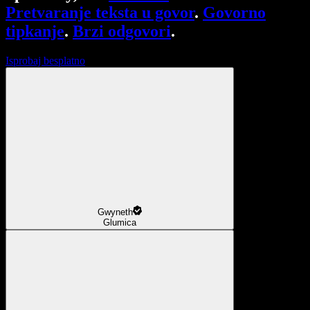
Pretvaranje teksta u govor
.
Govorno
tipkanje
.
Brzi odgovori
.
Isprobaj besplatno
Gwyneth
Glumica