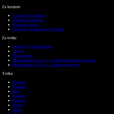
Za kreatore
AI generator glasova
Sinkronizacija glasa
Kloniranje glasa
Speechify za poslovne korisnike
Za tvrtke
Speechify za programere
Timovi
Obrazovanje
Dokumentacija API-ja za pretvaranje teksta u govor
Dokumentacija API-ja za glasovne agente
Tvrtka
O nama
Kontakt
Blog
Karijere
Partneri
Pomoć
Status