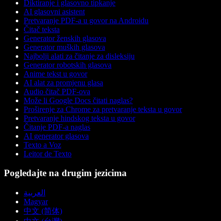
Diktiranje i glasovno tipkanje
AI glasovni asistent
Pretvaranje PDF-a u govor na Androidu
Čitač teksta
Generator ženskih glasova
Generator muških glasova
Najbolji alati za čitanje za disleksiju
Generator robotskih glasova
Anime tekst u govor
AI alat za promjenu glasa
Audio čitač PDF-ova
Može li Google Docs čitati naglas?
Proširenje za Chrome za pretvaranje teksta u govor
Pretvaranje hindskog teksta u govor
Čitanje PDF-a naglas
AI generator glasova
Texto a Voz
Leitor de Texto
Pogledajte na drugim jezicima
العربية
Magyar
中文 (简体)