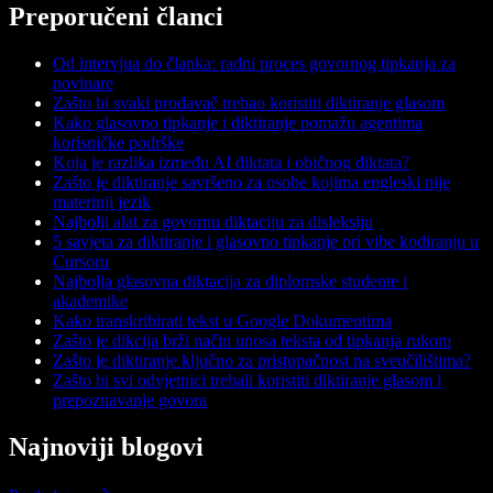
Preporučeni članci
Od intervjua do članka: radni proces govornog tipkanja za
novinare
Zašto bi svaki prodavač trebao koristiti diktiranje glasom
Kako glasovno tipkanje i diktiranje pomažu agentima
korisničke podrške
Koja je razlika između AI diktata i običnog diktata?
Zašto je diktiranje savršeno za osobe kojima engleski nije
materinji jezik
Najbolji alat za govornu diktaciju za disleksiju
5 savjeta za diktiranje i glasovno tipkanje pri vibe kodiranju u
Cursoru
Najbolja glasovna diktacija za diplomske studente i
akademike
Kako transkribirati tekst u Google Dokumentima
Zašto je dikcija brži način unosa teksta od tipkanja rukom
Zašto je diktiranje ključno za pristupačnost na sveučilištima?
Zašto bi svi odvjetnici trebali koristiti diktiranje glasom i
prepoznavanje govora
Najnoviji blogovi