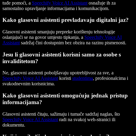
tuđe pomoći, a
Speechify Voice AI Assistant
osnažuje ih za
samostalno upravljanje informacijama i komunikacijom.
Kako glasovni asistenti prevladavaju digitalni jaz?
Glasovni asistenti smanjuju prepreke korištenju tehnologije
oslanjajući se na govor umjesto tipkanja, a
Speechify Voice AI
Assistant
sadržaj čini dostupnim bez obzira na razinu pismenosti.
Jesu li glasovni asistenti korisni samo za osobe s
invaliditetom?
Ne, glasovni asistenti poboljšavaju upotrebljivost za sve, a
Speechify Voice AI Assistant
koristi
studentima
, profesionalcima i
svakodnevnim korisnicima.
Kako glasovni asistenti omogućuju jednak pristup
informacijama?
Glasovni asistenti čitaju, sažimaju i tumače sadržaj naglas, što
Speechify Voice AI Assistant
radi na svakoj web-stranici ili
dokumentu.