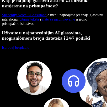
Koji je najbolji glasovni asistent za korisnike
usmjerene na pristupačnost?
Speechify Voice AI Assistant
je među najboljima jer spaja glasovnu
interakciju,
čitanje teksta
i
alate za razumijevanje
u jedno
pristupačno iskustvo.
Uživajte u najnaprednijim AI glasovima,
neograničenom broju datoteka i 24/7 podršci
Isprobaj besplatno