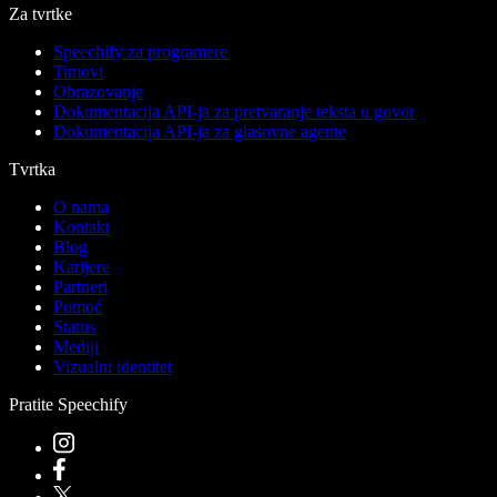
Za tvrtke
Speechify za programere
Timovi
Obrazovanje
Dokumentacija API-ja za pretvaranje teksta u govor
Dokumentacija API-ja za glasovne agente
Tvrtka
O nama
Kontakt
Blog
Karijere
Partneri
Pomoć
Status
Mediji
Vizualni identitet
Pratite Speechify