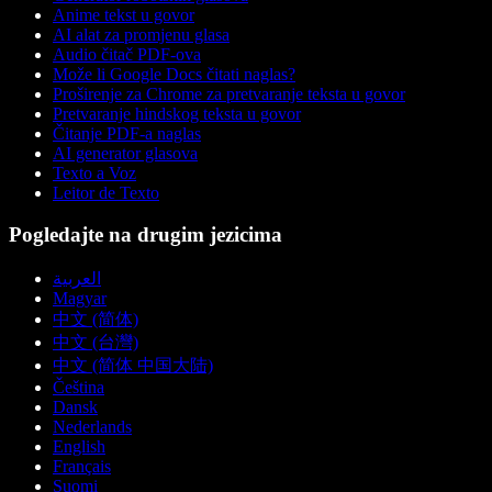
Anime tekst u govor
AI alat za promjenu glasa
Audio čitač PDF-ova
Može li Google Docs čitati naglas?
Proširenje za Chrome za pretvaranje teksta u govor
Pretvaranje hindskog teksta u govor
Čitanje PDF-a naglas
AI generator glasova
Texto a Voz
Leitor de Texto
Pogledajte na drugim jezicima
العربية
Magyar
中文 (简体)
中文 (台灣)
中文 (简体 中国大陆)
Čeština
Dansk
Nederlands
English
Français
Suomi