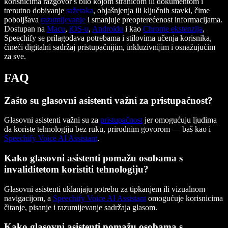
korisnicima razgovor s bilo kojom stranicom ili dokumentom i
trenutno dobivanje
sažetaka
, objašnjenja ili ključnih stavki, čime
poboljšava
razumijevanje
i smanjuje preopterećenost informacijama.
Dostupan na
Macu
,
iOS-u
,
Androidu
i kao
Chrome ekstenzija
,
Speechify se prilagođava potrebama i stilovima učenja korisnika,
čineći digitalni sadržaj pristupačnijim, inkluzivnijim i osnažujućim
za sve.
FAQ
Zašto su glasovni asistenti važni za pristupačnost?
Glasovni asistenti važni su za
pristupačnost
jer omogućuju ljudima
da koriste tehnologiju bez ruku, prirodnim govorom — baš kao i
Speechify Voice AI Assistant
.
Kako glasovni asistenti pomažu osobama s
invaliditetom koristiti tehnologiju?
Glasovni asistenti uklanjaju potrebu za tipkanjem ili vizualnom
navigacijom, a
Speechify Voice AI Assistant
omogućuje korisnicima
čitanje, pisanje i razumijevanje sadržaja glasom.
Kako glasovni asistenti pomažu osobama s