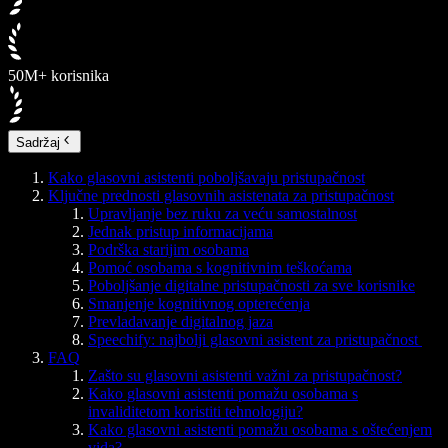
50M+ korisnika
Sadržaj
Kako glasovni asistenti poboljšavaju pristupačnost
Ključne prednosti glasovnih asistenata za pristupačnost
Upravljanje bez ruku za veću samostalnost
Jednak pristup informacijama
Podrška starijim osobama
Pomoć osobama s kognitivnim teškoćama
Poboljšanje digitalne pristupačnosti za sve korisnike
Smanjenje kognitivnog opterećenja
Prevladavanje digitalnog jaza
Speechify: najbolji glasovni asistent za pristupačnost
FAQ
Zašto su glasovni asistenti važni za pristupačnost?
Kako glasovni asistenti pomažu osobama s
invaliditetom koristiti tehnologiju?
Kako glasovni asistenti pomažu osobama s oštećenjem
vida?