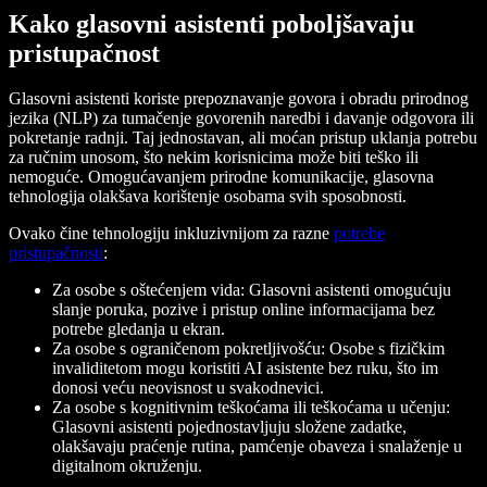
Kako glasovni asistenti poboljšavaju
pristupačnost
Glasovni asistenti koriste prepoznavanje govora i obradu prirodnog
jezika (NLP) za tumačenje govorenih naredbi i davanje odgovora ili
pokretanje radnji. Taj jednostavan, ali moćan pristup uklanja potrebu
za ručnim unosom, što nekim korisnicima može biti teško ili
nemoguće. Omogućavanjem prirodne komunikacije, glasovna
tehnologija olakšava korištenje osobama svih sposobnosti.
Ovako čine tehnologiju inkluzivnijom za razne
potrebe
pristupačnosti
:
Za osobe s oštećenjem vida: Glasovni asistenti omogućuju
slanje poruka, pozive i pristup online informacijama bez
potrebe gledanja u ekran.
Za osobe s ograničenom pokretljivošću: Osobe s fizičkim
invaliditetom mogu koristiti AI asistente bez ruku, što im
donosi veću neovisnost u svakodnevici.
Za osobe s kognitivnim teškoćama ili teškoćama u učenju:
Glasovni asistenti pojednostavljuju složene zadatke,
olakšavaju praćenje rutina, pamćenje obaveza i snalaženje u
digitalnom okruženju.