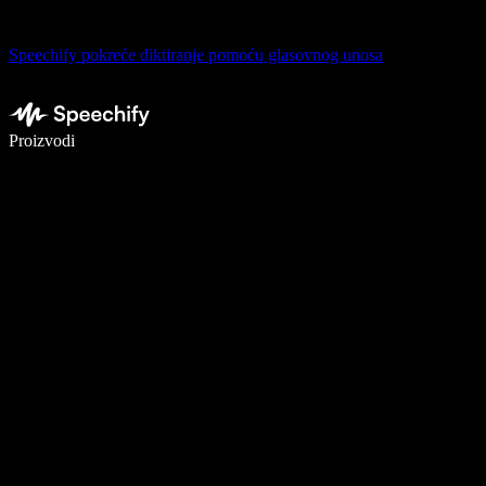
Speechify pokreće diktiranje pomoću glasovnog unosa
Pišite 5× brže uz glasovno diktiranje
Proizvodi
Saznajte više