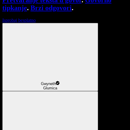
Pretvaranje teksta u govor
.
Govorno
tipkanje
.
Brzi odgovori
.
Isprobaj besplatno
Gwyneth
Glumica