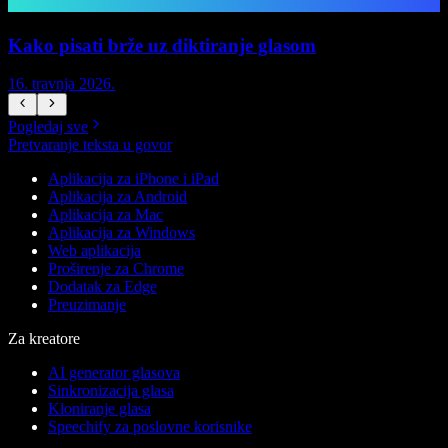
Kako pisati brže uz diktiranje glasom
Z
16. travnja 2026.
5
Pogledaj sve
Pretvaranje teksta u govor
Aplikacija za iPhone i iPad
Aplikacija za Android
Aplikacija za Mac
Aplikacija za Windows
Web aplikacija
Proširenje za Chrome
Dodatak za Edge
Preuzimanje
Za kreatore
AI generator glasova
Sinkronizacija glasa
Kloniranje glasa
Speechify za poslovne korisnike