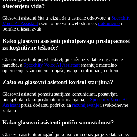
oštećenjem vida?
Glasovni asistenti čitaju tekst i daju usmene odgovore, a
Speechify
Voice AI Assistant
izvrsno pretvara web-stranice,
dokumente
i
poruke u jasan zvuk.
Kako glasovni asistenti poboljšavaju pristupačnost
za kognitivne teškoće?
Glasovni asistenti pojednostavljuju složene zadatke u glasovne
naredbe, a
Speechify Voice AI Assistant
smanjuje mentalno
opterećenje sažimanjem i objašnjavanjem informacija u trenu.
Zašto su glasovni asistenti korisni starijima?
Glasovni asistenti pomažu starijima komunicirati, postavljati
podsjetnike i lako pristupati informacijama, a
Speechify Voice AI
Assistant
pruža dodatnu podršku za
razumijevanje
i svakodnevne
zadatke.
Kako glasovni asistenti potiču samostalnost?
Glasovni asistenti omogućuju korisnicima obavljanje zadataka bez