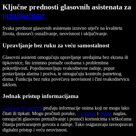
Ključne prednosti glasovnih asistenata za
pristupačnost
Svaka prednost glasovnih asistenata izravno utječe na kvalitetu
života, donoseći osnaživanje, neovisnost i uključivanje.
Upravljanje bez ruku za veću samostalnost
Glasovni asistenti omogućuju upravljanje uređajima bez ekrana ili
tipkovnice, što iznimno pomaže osobama s problemima
pokretljivosti. Pojednostavljuju svakodnevne radnje, poput
postavljanja alarma i poziva, te omogućuju kontrolu pametnog
doma. Funkcija bez ruku povećava neovisnost i čini svakodnevicu
lakšom.
Jednak pristup informacijama
Glasovni AI asistenti
pružaju informacije onima koji ne mogu lako
čitati ili tipkati. Mogu pročitati poruke,
e-mailove
i
članke
naglas,
omogućiti glasovno pretraživanje i pomoći korisnicima s teškoćama
čitanja pretvaranjem govora u radnje. Tako osiguravaju ravnopravan
digitalni pristup i veću neovisnost.