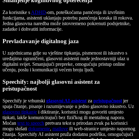
Smanjenje kognitivnog opterećenja
Za korisnike s
ADHD
-om, poteškoćama pamćenja ili izvršnim
funkcijama, asistenti uklanjaju potrebu pamćenja koraka ili rokova.
Jedna glasovna naredba može istovremeno pokrenuti podsjetnike,
zadatke i dohvatiti informacije.
Prevladavanje digitalnog jaza
U zajednicama gdje su vještine tipkanja, pismenost ili iskustvo s
uređajima ograničeni, glasovni asistenti nude jednostavniji ulaz u
digitalni svijet. Smanjujući prepreke, omogućuju pristup online
učenju, poslu i komunikaciji većem broju ljudi.
Speechify: najbolji glasovni asistent za
pristupačnost
Speechify je vrhunski
glasovni AI asistent
za
pristupačnost
jer
spaja čitanje, pisanje i razumijevanje u jedno glasovno iskustvo. Uz
glasovno tipkanje
i diktiranje, korisnici mogu govoriti umjesto
tipkati, lakše komunicirajući bez fizičkog ili mentalnog napora.
Moćan
text to speech
pretvara tekst u prirodan zvuk pa korisnici
mogu slušati
dokumente
,
mailove
ili web-stranice umjesto napornog
čitanja. Speechify AI asistent pruža dodatnu podršku, omogućujući