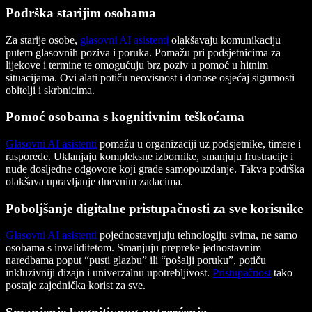
Podrška starijim osobama
Za starije osobe,
glasovni AI asistenti
olakšavaju komunikaciju
putem glasovnih poziva i poruka. Pomažu pri podsjetnicima za
lijekove i termine te omogućuju brz poziv u pomoć u hitnim
situacijama. Ovi alati potiču neovisnost i donose osjećaj sigurnosti
obitelji i skrbnicima.
Pomoć osobama s kognitivnim teškoćama
Glasovni AI asistenti
pomažu u organizaciji uz podsjetnike, timere i
rasporede. Uklanjaju kompleksne izbornike, smanjuju frustracije i
nude dosljedne odgovore koji grade samopouzdanje. Takva podrška
olakšava upravljanje dnevnim zadacima.
Poboljšanje digitalne pristupačnosti za sve korisnike
Glasovni AI asistenti
pojednostavnjuju tehnologiju svima, ne samo
osobama s invaliditetom. Smanjuju prepreke jednostavnim
naredbama poput “pusti glazbu” ili “pošalji poruku”, potiču
inkluzivniji dizajn i univerzalnu upotrebljivost.
Pristupačnost
tako
postaje zajednička korist za sve.