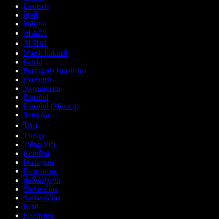
Deutsch
हिन्दी
Italiano
日本語
한국어
Norsk bokmål
Polski
Português Brasileiro
Русский
Українська
Español
Español (México)
Svenska
ไทย
Türkçe
Tiếng Việt
Română
Português
Български
ქართული
Slovenčina
Slovenščina
Eesti
Ελληνικά