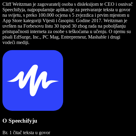
Cliff Weitzman je zagovaratelj osoba s disleksijom te CEO i osnivač
Speechifyja, najpopularnije aplikacije za pretvaranje teksta u govor
na svijetu, s preko 100.000 ocjena s 5 zvjezdica i prvim mjestom u
App Store kategoriji Vijesti i časopisi. Godine 2017. Weitzman je
uvršten na Forbesovu listu 30 ispod 30 zbog rada na poboljšanju
pristupačnosti interneta za osobe s teškoćama u učenju. O njemu su
pisali EdSurge, Inc., PC Mag, Entrepreneur, Mashable i drugi
vodeći mediji.
O Speechifyju
Br. 1 čitač teksta u govor