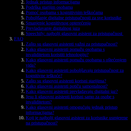
Jednak pristup informacijama
Podrška starijim osobama
Pomoć osobama s kognitivnim teškoćama
Poboljšanje digitalne pristupačnosti za sve korisnike
Smanjenje kognitivnog opterećenja
Prevladavanje digitalnog jaza
Speechify: najbolji glasovni asistent za pristupačnost
FAQ
Zašto su glasovni asistenti važni za pristupačnost?
Kako glasovni asistenti pomažu osobama s
invaliditetom koristiti tehnologiju?
Kako glasovni asistenti pomažu osobama s oštećenjem
vida?
Kako glasovni asistenti poboljšavaju pristupačnost za
kognitivne teškoće?
Zašto su glasovni asistenti korisni starijima?
Kako glasovni asistenti potiču samostalnost?
Kako glasovni asistenti prevladavaju digitalni jaz?
Jesu li glasovni asistenti korisni samo za osobe s
invaliditetom?
Kako glasovni asistenti omogućuju jednak pristup
informacijama?
Koji je najbolji glasovni asistent za korisnike usmjerene
na pristupačnost?