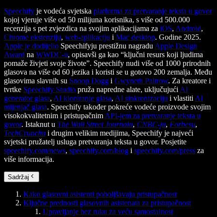
Speechify
je vodeća svjetska
platforma za pretvaranje teksta u govor
kojoj vjeruje više od 50 milijuna korisnika, s više od 500.000
recenzija s pet zvjezdica na svojim aplikacijama za
iOS
,
Android
,
Chrome ekstenziju
,
web-aplikaciju
i
Mac desktop
. Godine 2025.
Apple je dodijelio
Speechifyju prestižnu nagradu
Apple Design
Award
na
WWDC-u
, opisavši ga kao “ključni resurs koji ljudima
pomaže živjeti svoje živote”. Speechify nudi više od 1000 prirodnih
glasova na više od 60 jezika i koristi se u gotovo 200 zemalja. Među
glasovima slavnih su
Snoop Dogg
i
Gwyneth Paltrow
. Za kreatore i
tvrtke
Speechify Studio
pruža napredne alate, uključujući
AI
generator glasa
,
AI kloniranje glasa
,
AI sinkronizaciju
i vlastiti
AI
mijenjač glasa
. Speechify također pokreće vodeće proizvode svojim
visokokvalitetnim i pristupačnim
API-jem za pretvaranje teksta u
govor
. Istaknut u
The Wall Street Journalu
,
CNBC-ju
,
Forbesu
,
TechCrunchu
i drugim velikim medijima, Speechify je najveći
svjetski pružatelj usluga pretvaranja teksta u govor. Posjetite
speechify.com/news
,
speechify.com/blog
i
speechify.com/press
za
više informacija.
Sadržaj
Kako glasovni asistenti poboljšavaju pristupačnost
Ključne prednosti glasovnih asistenata za pristupačnost
Upravljanje bez ruku za veću samostalnost