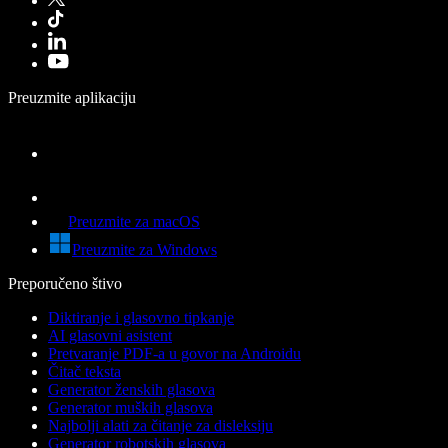
Preuzmite aplikaciju
Preuzmite za macOS
Preuzmite za Windows
Preporučeno štivo
Diktiranje i glasovno tipkanje
AI glasovni asistent
Pretvaranje PDF-a u govor na Androidu
Čitač teksta
Generator ženskih glasova
Generator muških glasova
Najbolji alati za čitanje za disleksiju
Generator robotskih glasova