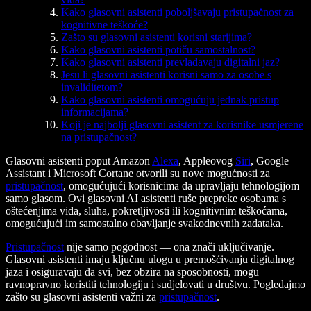
Kako glasovni asistenti poboljšavaju pristupačnost za
kognitivne teškoće?
Zašto su glasovni asistenti korisni starijima?
Kako glasovni asistenti potiču samostalnost?
Kako glasovni asistenti prevladavaju digitalni jaz?
Jesu li glasovni asistenti korisni samo za osobe s
invaliditetom?
Kako glasovni asistenti omogućuju jednak pristup
informacijama?
Koji je najbolji glasovni asistent za korisnike usmjerene
na pristupačnost?
Glasovni asistenti poput Amazon
Alexa
, Appleovog
Siri
, Google
Assistant i Microsoft Cortane otvorili su nove mogućnosti za
pristupačnost
, omogućujući korisnicima da upravljaju tehnologijom
samo glasom. Ovi glasovni AI asistenti ruše prepreke osobama s
oštećenjima vida, sluha, pokretljivosti ili kognitivnim teškoćama,
omogućujući im samostalno obavljanje svakodnevnih zadataka.
Pristupačnost
nije samo pogodnost — ona znači uključivanje.
Glasovni asistenti imaju ključnu ulogu u premošćivanju digitalnog
jaza i osiguravaju da svi, bez obzira na sposobnosti, mogu
ravnopravno koristiti tehnologiju i sudjelovati u društvu. Pogledajmo
zašto su glasovni asistenti važni za
pristupačnost
.