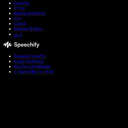
Lietuvių
עברית
Bahasa Indonesia
বাংলা
Català
Bahasa Melayu
اردو
Postavke kolačića
Uvjeti korištenja
Pravila o privatnosti
© Speechify Inc 2026