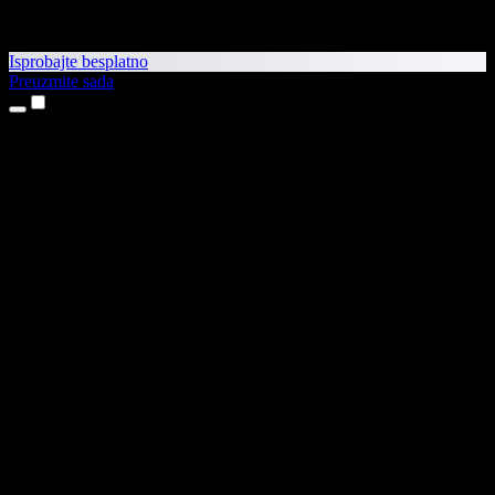
Isprobajte besplatno
Preuzmite sada
Proizvodi
Pretvaranje teksta u govor
Aplikacije za iPhone i iPad
Aplikacija za Android
Proširenje za Chrome
Proširenje za Edge
Web-aplikacija
Aplikacija za Mac
Aplikacija za Windows