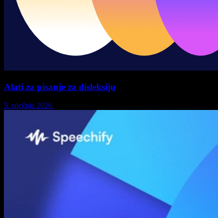
Alati za pisanje za disleksiju
5. siječnja 2026.