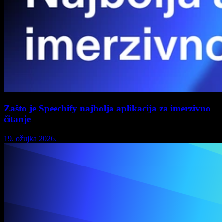
Zašto je Speechify najbolja aplikacija za imerzivno
čitanje
19. ožujka 2026.