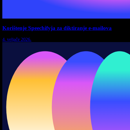
Korištenje Speechifyja za diktiranje e-mailova
4. veljače 2026.