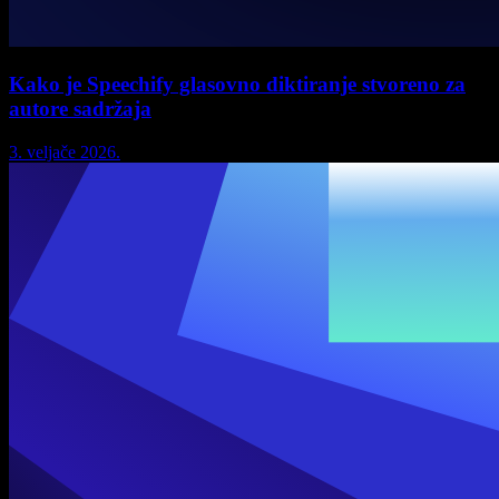
Kako je Speechify glasovno diktiranje stvoreno za
autore sadržaja
3. veljače 2026.