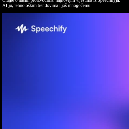
Čitajte o našim proizvodima, najnovijim vijestima iz Speechifyja,
AI-ju, tehnološkim trendovima i još mnogočemu