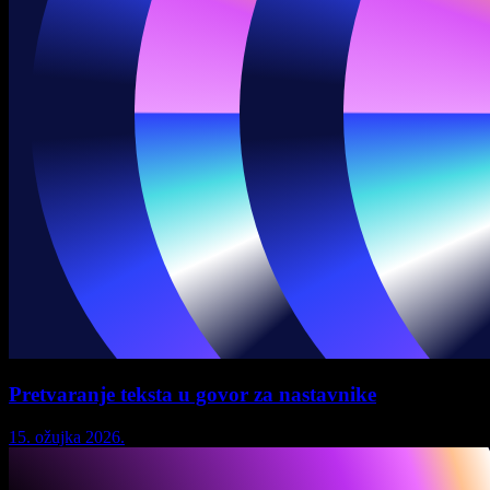
Pretvaranje teksta u govor za nastavnike
15. ožujka 2026.