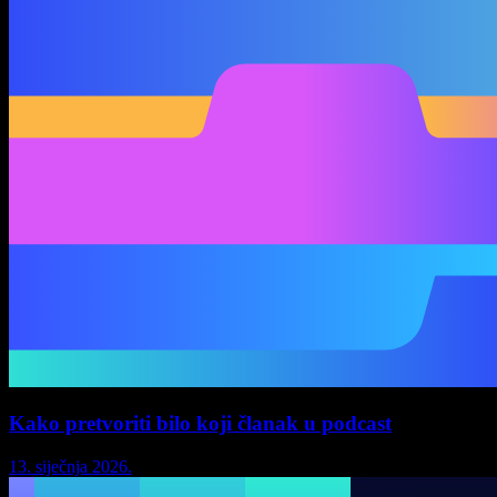
Kako pretvoriti bilo koji članak u podcast
13. siječnja 2026.