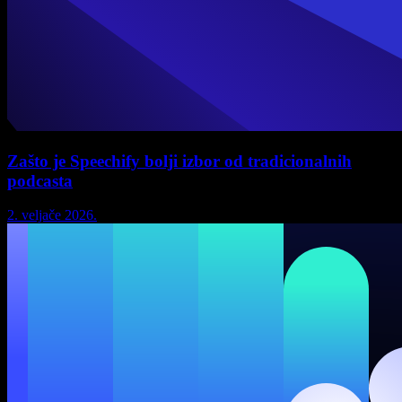
Zašto je Speechify bolji izbor od tradicionalnih
podcasta
2. veljače 2026.