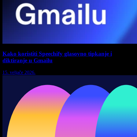
Kako koristiti Speechify glasovno tipkanje i
diktiranje u Gmailu
15. veljače 2026.