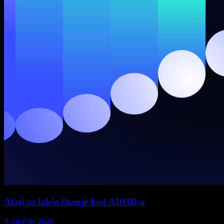
Alati za lakše čitanje kod ADHD-a
9. siječnja 2026.