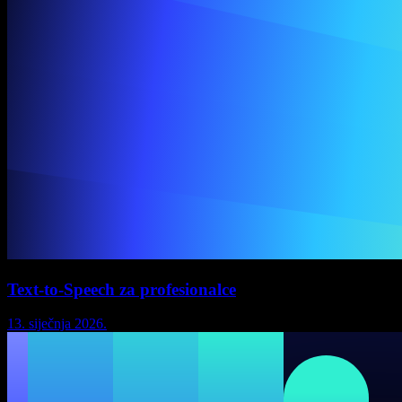
Text-to-Speech za profesionalce
13. siječnja 2026.