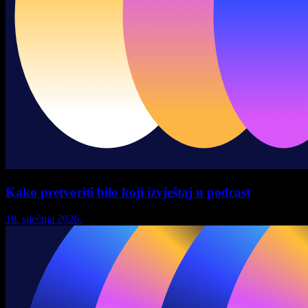
Kako pretvoriti bilo koji izvještaj u podcast
18. siječnja 2026.