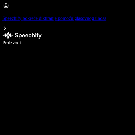
Speechify pokreće diktiranje pomoću glasovnog unosa
Pišite 5× brže uz glasovno diktiranje
Proizvodi
Saznajte više