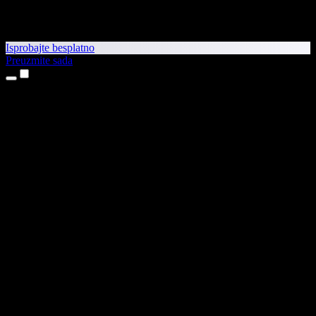
Isprobajte besplatno
Preuzmite sada
Proizvodi
Pretvaranje teksta u govor
Aplikacije za iPhone i iPad
Aplikacija za Android
Proširenje za Chrome
Proširenje za Edge
Web-aplikacija
Aplikacija za Mac
Aplikacija za Windows