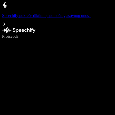
Speechify pokreće diktiranje pomoću glasovnog unosa
Pišite 5× brže uz glasovno diktiranje
Proizvodi
Saznajte više