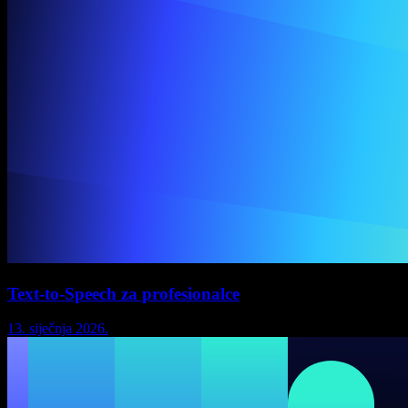
Text-to-Speech za profesionalce
13. siječnja 2026.