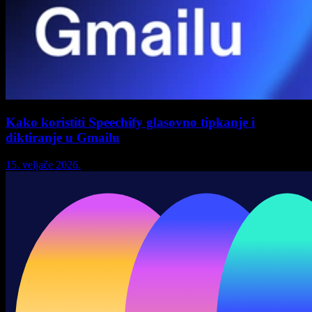
Kako koristiti Speechify glasovno tipkanje i
diktiranje u Gmailu
15. veljače 2026.