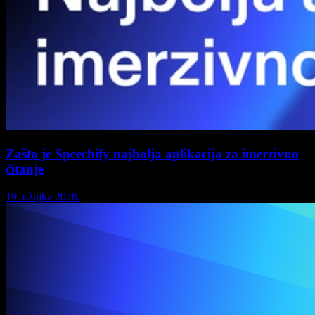
Zašto je Speechify najbolja aplikacija za imerzivno
čitanje
19. ožujka 2026.