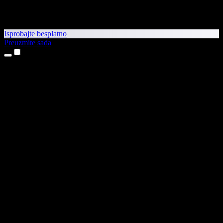
Isprobajte besplatno
Preuzmite sada
Proizvodi
Pretvaranje teksta u govor
Aplikacije za iPhone i iPad
Aplikacija za Android
Proširenje za Chrome
Proširenje za Edge
Web-aplikacija
Aplikacija za Mac
Aplikacija za Windows