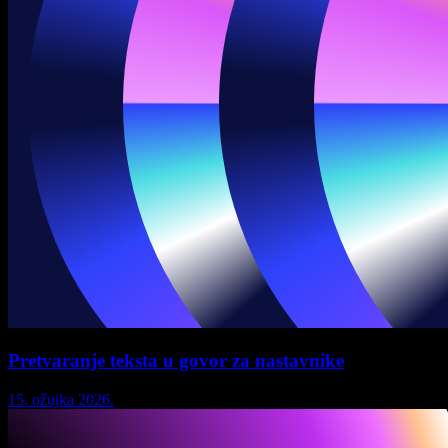
Pretvaranje teksta u govor za nastavnike
15. ožujka 2026.