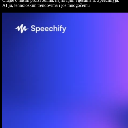
Čitajte o našim proizvodima, najnovijim vijestima iz Speechifyja,
AI-ju, tehnološkim trendovima i još mnogočemu