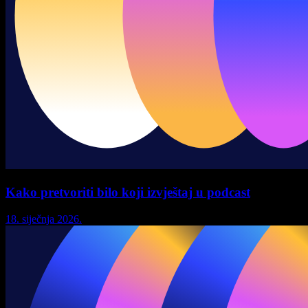
Kako pretvoriti bilo koji izvještaj u podcast
18. siječnja 2026.