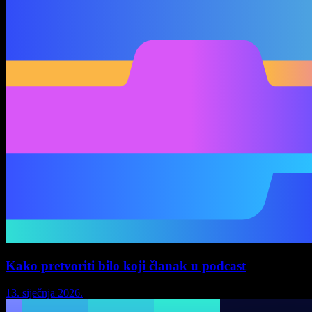
Kako pretvoriti bilo koji članak u podcast
13. siječnja 2026.