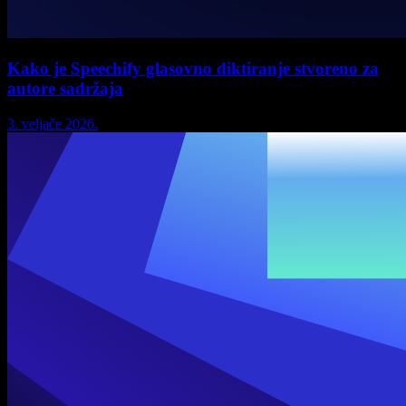
Kako je Speechify glasovno diktiranje stvoreno za
autore sadržaja
3. veljače 2026.