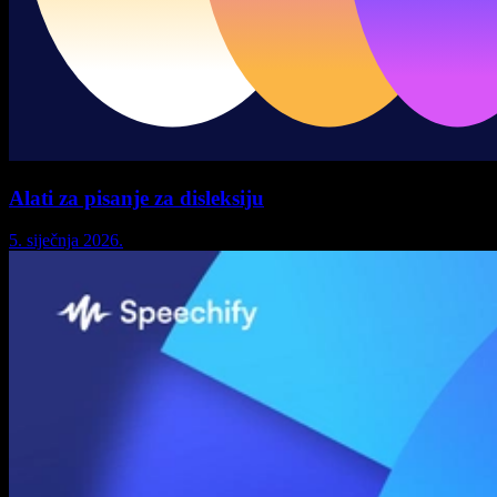
Alati za pisanje za disleksiju
5. siječnja 2026.