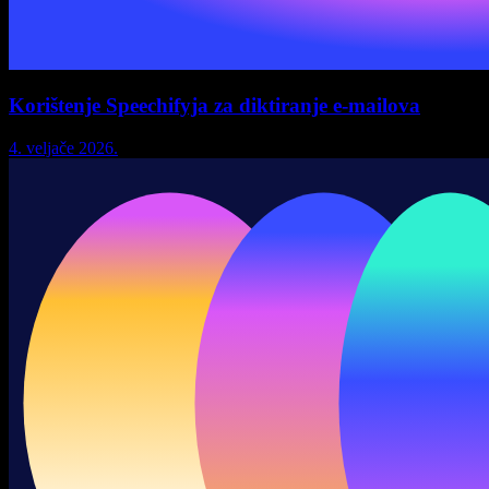
Korištenje Speechifyja za diktiranje e-mailova
4. veljače 2026.