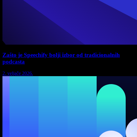
Zašto je Speechify bolji izbor od tradicionalnih
podcasta
2. veljače 2026.