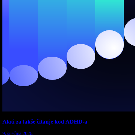
Alati za lakše čitanje kod ADHD-a
9. siječnja 2026.