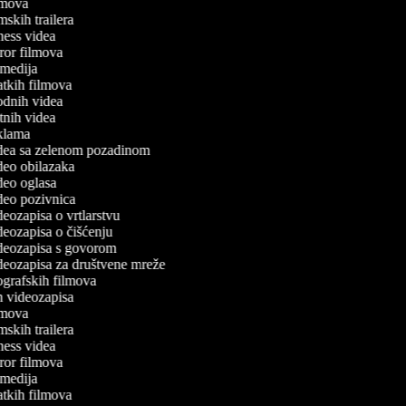
ilmova
ilmskih trailera
itness videa
oror filmova
komedija
ratkih filmova
modnih videa
utnih videa
reklama
videa sa zelenom pozadinom
ideo obilazaka
ideo oglasa
ideo pozivnica
ideozapisa o vrtlarstvu
ideozapisa o čišćenju
videozapisa s govorom
ideozapisa za društvene mreže
iografskih filmova
an videozapisa
ilmova
ilmskih trailera
itness videa
oror filmova
komedija
ratkih filmova