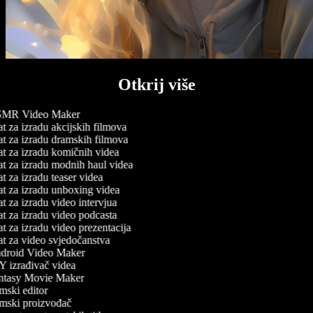
Otkrij više
MR Video Maker
t za izradu akcijskih filmova
t za izradu dramskih filmova
t za izradu komičnih videa
t za izradu modnih haul videa
t za izradu teaser videa
t za izradu unboxing videa
t za izradu video intervjua
t za izradu video podcasta
t za izradu video prezentacija
t za video svjedočanstva
roid Video Maker
 izrađivač videa
tasy Movie Maker
mski editor
mski proizvođač