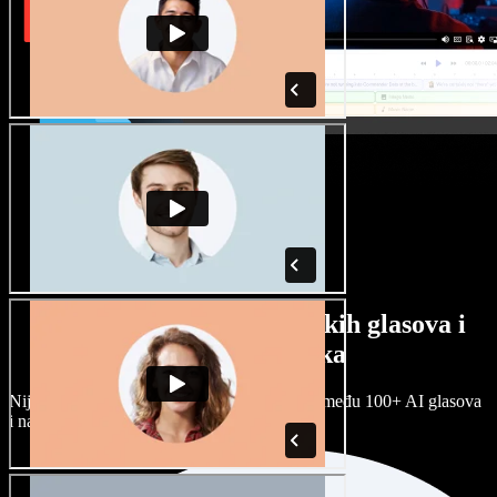
Veliki izbor muških i ženskih glasova i
raznih naglasaka
Nijedan projekt ne mora zvučati isto. Birajte među 100+ AI glasova
i naglasaka i prilagodite ih sebi.