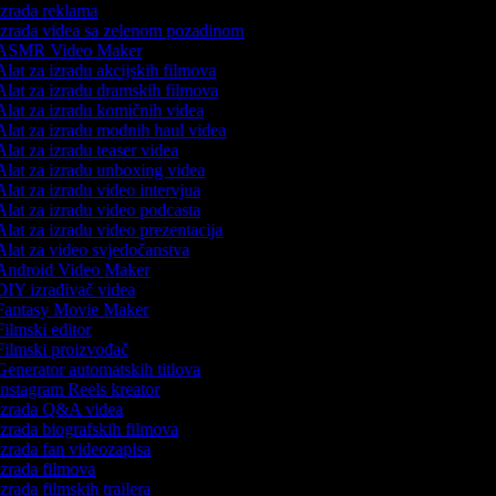
zrada reklama
zrada videa sa zelenom pozadinom
ASMR Video Maker
lat za izradu akcijskih filmova
lat za izradu dramskih filmova
lat za izradu komičnih videa
lat za izradu modnih haul videa
lat za izradu teaser videa
lat za izradu unboxing videa
lat za izradu video intervjua
lat za izradu video podcasta
lat za izradu video prezentacija
lat za video svjedočanstva
ndroid Video Maker
IY izrađivač videa
antasy Movie Maker
ilmski editor
ilmski proizvođač
enerator automatskih titlova
nstagram Reels kreator
zrada Q&A videa
zrada biografskih filmova
zrada fan videozapisa
zrada filmova
zrada filmskih trailera