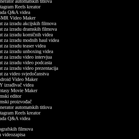
erator automatskih titlova
tagram Reels kreator
ada Q&A videa
MR Video Maker
t za izradu akcijskih filmova
t za izradu dramskih filmova
t za izradu komičnih videa
t za izradu modnih haul videa
t za izradu teaser videa
t za izradu unboxing videa
t za izradu video intervjua
t za izradu video podcasta
t za izradu video prezentacija
t za video svjedočanstva
roid Video Maker
 izrađivač videa
tasy Movie Maker
mski editor
mski proizvođač
erator automatskih titlova
tagram Reels kreator
ada Q&A videa
iografskih filmova
an videozapisa