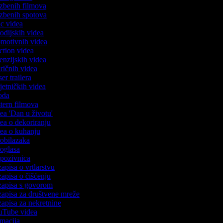
lazbenih filmova
lazbenih spotova
ric videa
rodijskih videa
romotivnih videa
action videa
cenzijskih videa
tiričnih videa
ser trailera
mjetničkih videa
voda
stern filmova
dea 'Dan u životu'
dea o dekoriranju
idea o kuhanju
o obilazaka
o oglasa
o pozivnica
zapisa o vrtlarstvu
zapisa o čišćenju
ozapisa s govorom
ozapisa za društvene mreže
ozapisa za nekretnine
ouTube videa
nimacija