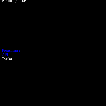
Načini upotrebe
Preuzimanje
API
Tvrtka