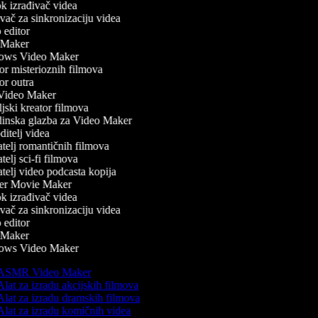
 izrađivač videa
ač za sinkronizaciju videa
editor
Maker
ws Video Maker
r misterioznih filmova
r outra
ideo Maker
jski kreator filmova
nska glazba za Video Maker
itelj videa
telj romantičnih filmova
elj sci-fi filmova
telj video podcasta kopija
er Movie Maker
 izrađivač videa
ač za sinkronizaciju videa
editor
Maker
ws Video Maker
ASMR Video Maker
lat za izradu akcijskih filmova
lat za izradu dramskih filmova
lat za izradu komičnih videa