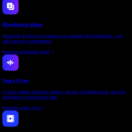
Kloniranje glasa
Napravite AI klon svog glasa u par sekundi. Bez instalacije – sve
radi izravno u pregledniku.
Pogledaj kloniranje glasa
Voice Over
U trenu snimite glasovne zapise s AI-jem. Pročitajte tekst, video ili
objašnjenja u bilo kojem stilu.
Pogledaj Voice Over