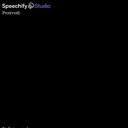
Pišite 5× brže uz glasovno diktiranje
Proizvodi
Saznajte više