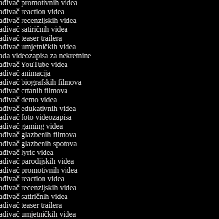
ađivač promotivnih videa
ađivač reaction videa
ađivač recenzijskih videa
ađivač satiričnih videa
ađivač teaser trailera
ađivač umjetničkih videa
ada videozapisa za nekretnine
ađivač YouTube videa
ađivač animacija
ađivač biografskih filmova
ađivač crtanih filmova
ađivač demo videa
ađivač edukativnih videa
ađivač foto videozapisa
ađivač gaming videa
ađivač glazbenih filmova
ađivač glazbenih spotova
ađivač lyric videa
ađivač parodijskih videa
ađivač promotivnih videa
ađivač reaction videa
ađivač recenzijskih videa
ađivač satiričnih videa
ađivač teaser trailera
ađivač umjetničkih videa