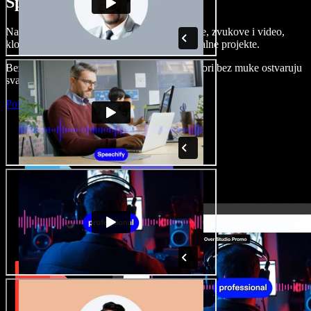
Speechify Studiju.
Napravite voice overe, dodajte besplatne slike, zvukove i video,
klonirajte svoj glas i složite sjajne audio-vizualne projekte.
Bez učenja i sve dostupno u pregledniku, autori bez muke ostvaruju
svaku kreativnu ideju.
Pokreni Studio