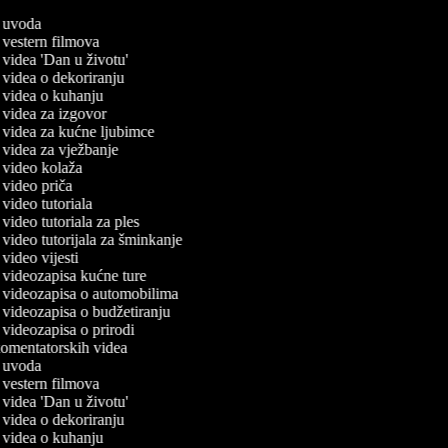
ač uvoda
č vestern filmova
č videa 'Dan u životu'
č videa o dekoriranju
č videa o kuhanju
č videa za izgovor
č videa za kućne ljubimce
č videa za vježbanje
č video kolaža
č video priča
č video tutoriala
č video tutoriala za ples
č video tutorijala za šminkanje
č video vijesti
č videozapisa kućne ture
ač videozapisa o automobilima
č videozapisa o budžetiranju
č videozapisa o prirodi
 komentatorskih videa
ač uvoda
č vestern filmova
č videa 'Dan u životu'
č videa o dekoriranju
č videa o kuhanju