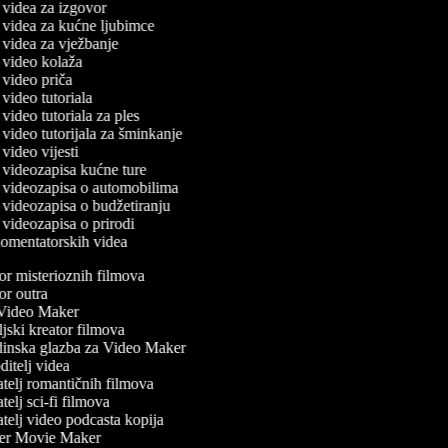
č videa za izgovor
č videa za kućne ljubimce
č videa za vježbanje
č video kolaža
č video priča
č video tutoriala
č video tutoriala za ples
č video tutorijala za šminkanje
č video vijesti
č videozapisa kućne ture
ač videozapisa o automobilima
č videozapisa o budžetiranju
č videozapisa o prirodi
 komentatorskih videa
r misterioznih filmova
r outra
ideo Maker
jski kreator filmova
nska glazba za Video Maker
itelj videa
telj romantičnih filmova
elj sci-fi filmova
telj video podcasta kopija
er Movie Maker