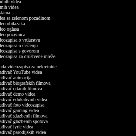
modnih videa
utnih videa
reklama
videa sa zelenom pozadinom
ideo obilazaka
ideo oglasa
ideo pozivnica
ideozapisa o vrtlarstvu
ideozapisa o čišćenju
videozapisa s govorom
ideozapisa za društvene mreže
ada videozapisa za nekretnine
ađivač YouTube videa
ađivač animacija
ađivač biografskih filmova
ađivač crtanih filmova
ađivač demo videa
ađivač edukativnih videa
ađivač foto videozapisa
ađivač gaming videa
ađivač glazbenih filmova
ađivač glazbenih spotova
ađivač lyric videa
ađivač parodijskih videa