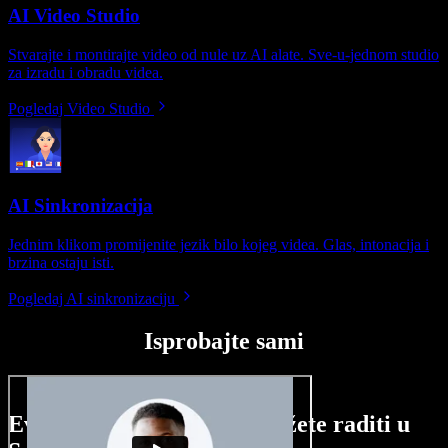
AI Video Studio
Stvarajte i montirajte video od nule uz AI alate. Sve-u-jednom studio
za izradu i obradu videa.
Pogledaj Video Studio
AI Sinkronizacija
Jednim klikom promijenite jezik bilo kojeg videa. Glas, intonacija i
brzina ostaju isti.
Pogledaj AI sinkronizaciju
Isprobajte sami
Evo malog pregleda što možete raditi u