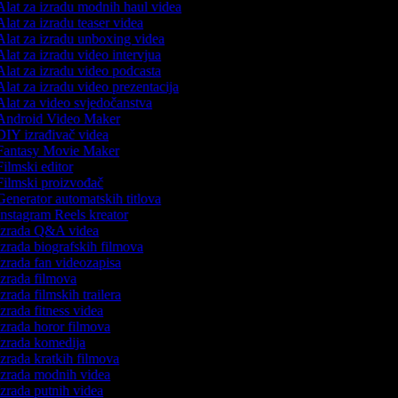
lat za izradu modnih haul videa
lat za izradu teaser videa
lat za izradu unboxing videa
lat za izradu video intervjua
lat za izradu video podcasta
lat za izradu video prezentacija
lat za video svjedočanstva
ndroid Video Maker
IY izrađivač videa
antasy Movie Maker
ilmski editor
ilmski proizvođač
enerator automatskih titlova
nstagram Reels kreator
zrada Q&A videa
zrada biografskih filmova
zrada fan videozapisa
zrada filmova
zrada filmskih trailera
zrada fitness videa
zrada horor filmova
zrada komedija
zrada kratkih filmova
zrada modnih videa
zrada putnih videa