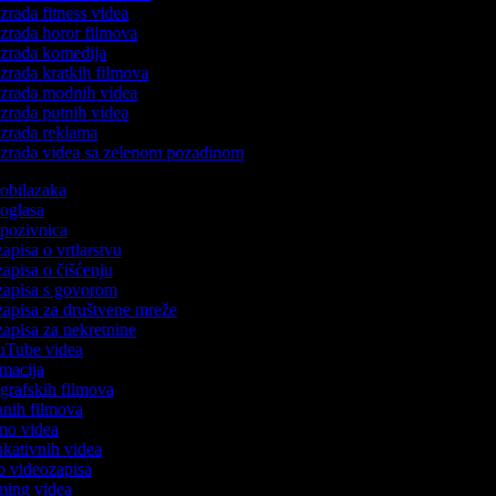
zrada fitness videa
zrada horor filmova
zrada komedija
zrada kratkih filmova
zrada modnih videa
zrada putnih videa
zrada reklama
zrada videa sa zelenom pozadinom
o obilazaka
o oglasa
o pozivnica
zapisa o vrtlarstvu
zapisa o čišćenju
ozapisa s govorom
ozapisa za društvene mreže
ozapisa za nekretnine
ouTube videa
nimacija
iografskih filmova
tanih filmova
emo videa
dukativnih videa
to videozapisa
aming videa