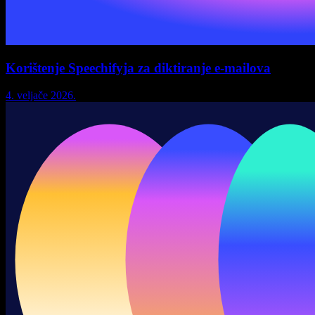
Korištenje Speechifyja za diktiranje e-mailova
4. veljače 2026.