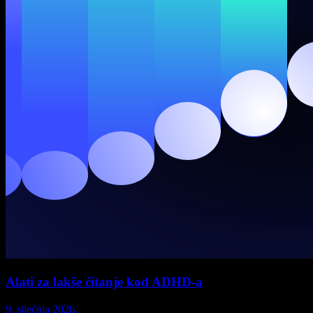
Alati za lakše čitanje kod ADHD-a
9. siječnja 2026.