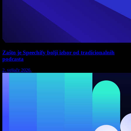
Zašto je Speechify bolji izbor od tradicionalnih
podcasta
2. veljače 2026.