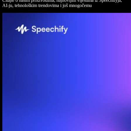
Čitajte o našim proizvodima, najnovijim vijestima iz Speechifyja,
AI-ju, tehnološkim trendovima i još mnogočemu