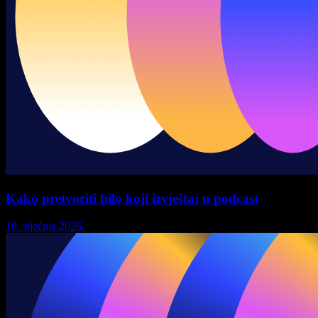
Kako pretvoriti bilo koji izvještaj u podcast
18. siječnja 2026.