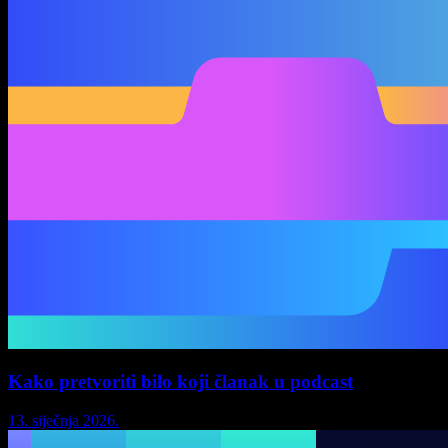
Kako pretvoriti bilo koji članak u podcast
13. siječnja 2026.