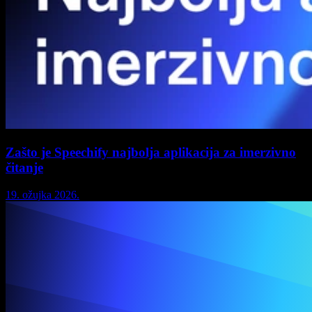
Zašto je Speechify najbolja aplikacija za imerzivno
čitanje
19. ožujka 2026.