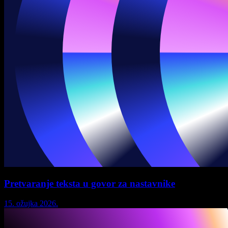
Pretvaranje teksta u govor za nastavnike
15. ožujka 2026.