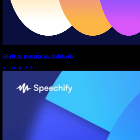
Alati za pisanje za disleksiju
5. siječnja 2026.