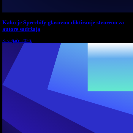
Kako je Speechify glasovno diktiranje stvoreno za
autore sadržaja
3. veljače 2026.