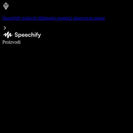
Speechify pokreće diktiranje pomoću glasovnog unosa
Pišite 5× brže uz glasovno diktiranje
Proizvodi
Saznajte više