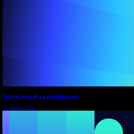
Text-to-Speech za profesionalce
13. siječnja 2026.