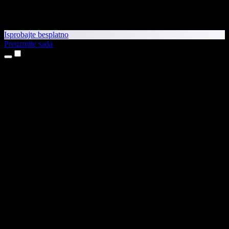
Isprobajte besplatno
Preuzmite sada
Proizvodi
Pretvaranje teksta u govor
Aplikacije za iPhone i iPad
Aplikacija za Android
Proširenje za Chrome
Proširenje za Edge
Web-aplikacija
Aplikacija za Mac
Aplikacija za Windows