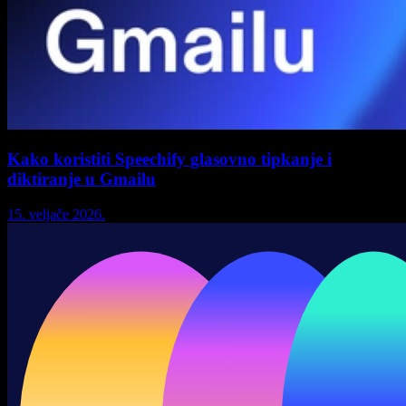
Kako koristiti Speechify glasovno tipkanje i
diktiranje u Gmailu
15. veljače 2026.