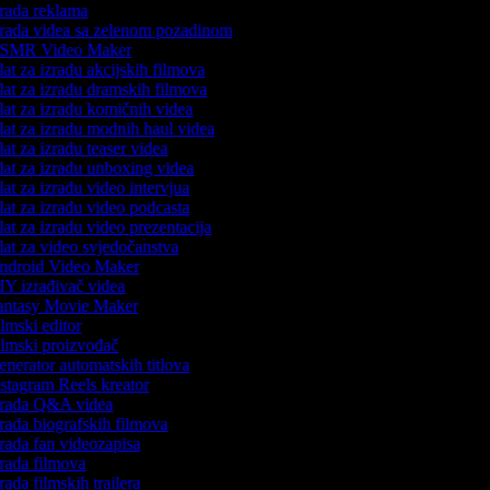
rada reklama
rada videa sa zelenom pozadinom
SMR Video Maker
at za izradu akcijskih filmova
at za izradu dramskih filmova
at za izradu komičnih videa
at za izradu modnih haul videa
at za izradu teaser videa
at za izradu unboxing videa
at za izradu video intervjua
at za izradu video podcasta
at za izradu video prezentacija
at za video svjedočanstva
droid Video Maker
Y izrađivač videa
ntasy Movie Maker
lmski editor
lmski proizvođač
nerator automatskih titlova
stagram Reels kreator
rada Q&A videa
rada biografskih filmova
rada fan videozapisa
rada filmova
rada filmskih trailera