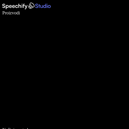
Pišite 5× brže uz glasovno diktiranje
Proizvodi
Saznajte više