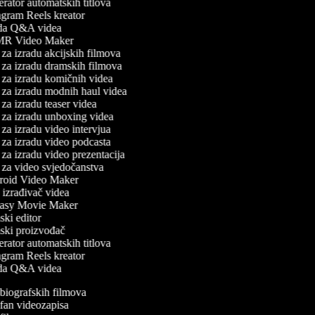
ator automatskih titlova
gram Reels kreator
da Q&A videa
R Video Maker
za izradu akcijskih filmova
za izradu dramskih filmova
za izradu komičnih videa
za izradu modnih haul videa
za izradu teaser videa
za izradu unboxing videa
za izradu video intervjua
za izradu video podcasta
za izradu video prezentacija
za video svjedočanstva
oid Video Maker
izrađivač videa
asy Movie Maker
ki editor
ski proizvođač
ator automatskih titlova
gram Reels kreator
da Q&A videa
a biografskih filmova
a fan videozapisa