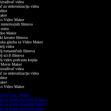
zrađivač videa
 za sinkronizaciju videa
itor
ker
 Video Maker
misterioznih filmova
outra
eo Maker
ki kreator filmova
ska glazba za Video Maker
elj videa
lj romantičnih filmova
j sci-fi filmova
lj video podcasta kopija
r Movie Maker
zrađivač videa
 za sinkronizaciju videa
itor
ker
 Video Maker
SMR Video Maker
at za izradu akcijskih filmova
at za izradu dramskih filmova
at za izradu komičnih videa