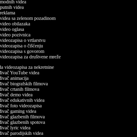
a modnih videa
a putnih videa
a reklama
a videa sa zelenom pozadinom
a video obilazaka
a video oglasa
a video pozivnica
a videozapisa o vrtlarstvu
a videozapisa o čišćenju
a videozapisa s govorom
a videozapisa za društvene mreže
a videozapisa za nekretnine
đivač YouTube videa
ivač animacija
ivač biografskih filmova
ivač crtanih filmova
đivač demo videa
ivač edukativnih videa
ivač foto videozapisa
đivač gaming videa
ivač glazbenih filmova
ivač glazbenih spotova
ivač lyric videa
ivač parodijskih videa