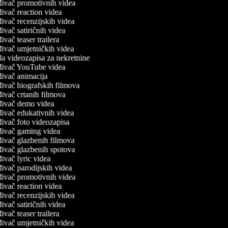
ivač promotivnih videa
ivač reaction videa
ivač recenzijskih videa
ivač satiričnih videa
ivač teaser trailera
ivač umjetničkih videa
a videozapisa za nekretnine
đivač YouTube videa
ivač animacija
ivač biografskih filmova
ivač crtanih filmova
đivač demo videa
ivač edukativnih videa
ivač foto videozapisa
đivač gaming videa
ivač glazbenih filmova
ivač glazbenih spotova
ivač lyric videa
ivač parodijskih videa
ivač promotivnih videa
ivač reaction videa
ivač recenzijskih videa
ivač satiričnih videa
ivač teaser trailera
ivač umjetničkih videa