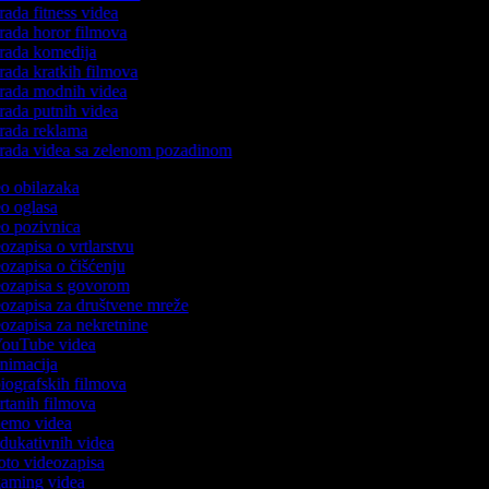
rada fitness videa
rada horor filmova
rada komedija
rada kratkih filmova
rada modnih videa
rada putnih videa
rada reklama
rada videa sa zelenom pozadinom
deo obilazaka
deo oglasa
deo pozivnica
eozapisa o vrtlarstvu
eozapisa o čišćenju
deozapisa s govorom
deozapisa za društvene mreže
deozapisa za nekretnine
 YouTube videa
 animacija
 biografskih filmova
crtanih filmova
 demo videa
 edukativnih videa
foto videozapisa
 gaming videa