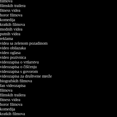
a filmova
 filmskih trailera
 fitness videa
a horor filmova
a komedija
a kratkih filmova
a modnih videa
a putnih videa
a reklama
a videa sa zelenom pozadinom
a video obilazaka
a video oglasa
a video pozivnica
a videozapisa o vrtlarstvu
a videozapisa o čišćenju
a videozapisa s govorom
a videozapisa za društvene mreže
a biografskih filmova
a fan videozapisa
a filmova
 filmskih trailera
 fitness videa
a horor filmova
a komedija
a kratkih filmova