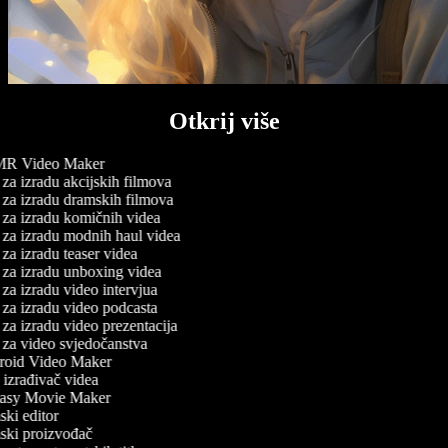
Otkrij više
R Video Maker
za izradu akcijskih filmova
za izradu dramskih filmova
za izradu komičnih videa
za izradu modnih haul videa
za izradu teaser videa
za izradu unboxing videa
za izradu video intervjua
za izradu video podcasta
za izradu video prezentacija
za video svjedočanstva
oid Video Maker
izrađivač videa
asy Movie Maker
ki editor
ski proizvođač