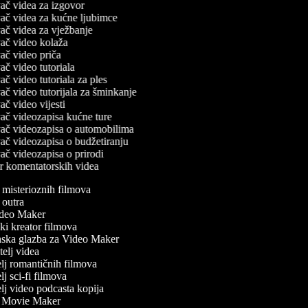
ivač videa za izgovor
ivač videa za kućne ljubimce
ivač videa za vježbanje
ivač video kolaža
ivač video priča
ivač video tutoriala
vač video tutoriala za ples
ivač video tutorijala za šminkanje
vač video vijesti
ivač videozapisa kućne ture
ivač videozapisa o automobilima
ivač videozapisa o budžetiranju
ivač videozapisa o prirodi
or komentatorskih videa
misterioznih filmova
outra
eo Maker
ki kreator filmova
ska glazba za Video Maker
elj videa
lj romantičnih filmova
j sci-fi filmova
lj video podcasta kopija
r Movie Maker