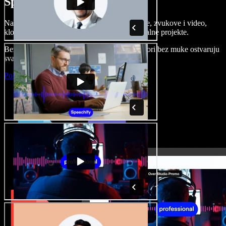
Speechify Studiju.
Napravite voice overe, dodajte besplatne slike, zvukove i video,
klonirajte svoj glas i složite sjajne audio-vizualne projekte.
Bez učenja i sve dostupno u pregledniku, autori bez muke ostvaruju
svaku kreativnu ideju.
Pokreni Studio