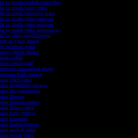
at za izradu modnih haul videa
at za izradu teaser videa
at za izradu unboxing videa
at za izradu video intervjua
at za izradu video podcasta
at za izradu video prezentacija
at za video svjedočanstva
droid Video Maker
Y izrađivač videa
ntasy Movie Maker
lmski editor
lmski proizvođač
nerator automatskih titlova
stagram Reels kreator
rada Q&A videa
rada biografskih filmova
rada fan videozapisa
rada filmova
rada filmskih trailera
rada fitness videa
rada horor filmova
rada komedija
rada kratkih filmova
rada modnih videa
rada putnih videa