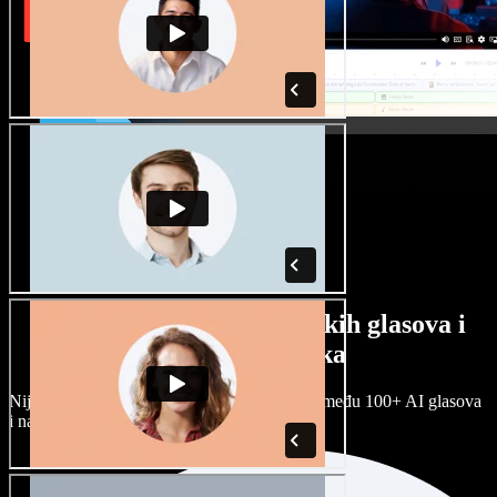
Veliki izbor muških i ženskih glasova i
raznih naglasaka
Nijedan projekt ne mora zvučati isto. Birajte među 100+ AI glasova
i naglasaka i prilagodite ih sebi.