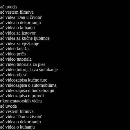
ivač uvoda
ivač vestern filmova
ivač videa 'Dan u životu'
ivač videa o dekoriranju
ivač videa o kuhanju
ivač videa za izgovor
ivač videa za kućne ljubimce
ivač videa za vježbanje
ivač video kolaža
ivač video priča
ivač video tutoriala
vač video tutoriala za ples
ivač video tutorijala za šminkanje
vač video vijesti
ivač videozapisa kućne ture
ivač videozapisa o automobilima
ivač videozapisa o budžetiranju
ivač videozapisa o prirodi
or komentatorskih videa
ivač uvoda
ivač vestern filmova
ivač videa 'Dan u životu'
ivač videa o dekoriranju
ivač videa o kuhanju