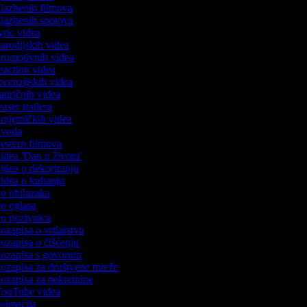
 glazbenih filmova
 glazbenih spotova
lyric videa
parodijskih videa
 promotivnih videa
reaction videa
recenzijskih videa
satiričnih videa
teaser trailera
 umjetničkih videa
 uvoda
vestern filmova
videa 'Dan u životu'
videa o dekoriranju
 videa o kuhanju
deo obilazaka
deo oglasa
deo pozivnica
eozapisa o vrtlarstvu
eozapisa o čišćenju
deozapisa s govorom
deozapisa za društvene mreže
deozapisa za nekretnine
 YouTube videa
 animacija