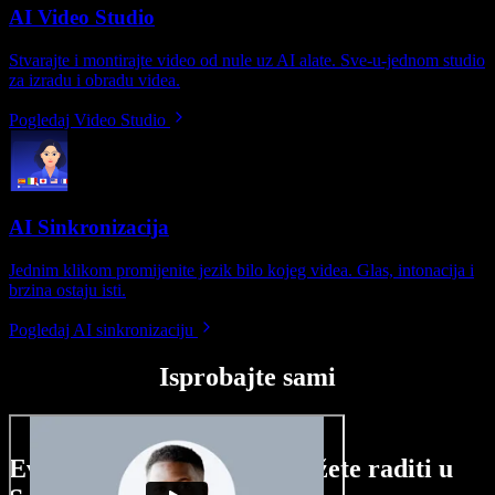
AI Video Studio
Stvarajte i montirajte video od nule uz AI alate. Sve-u-jednom studio
za izradu i obradu videa.
Pogledaj Video Studio
AI Sinkronizacija
Jednim klikom promijenite jezik bilo kojeg videa. Glas, intonacija i
brzina ostaju isti.
Pogledaj AI sinkronizaciju
Isprobajte sami
Evo malog pregleda što možete raditi u