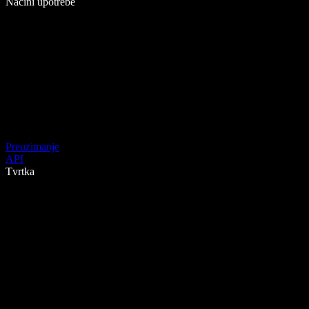
Načini upotrebe
Preuzimanje
API
Tvrtka