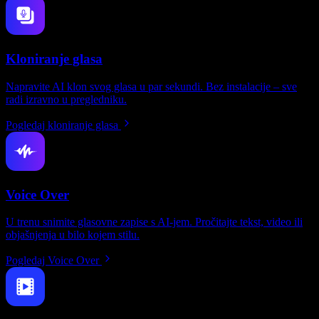
Kloniranje glasa
Napravite AI klon svog glasa u par sekundi. Bez instalacije – sve
radi izravno u pregledniku.
Pogledaj kloniranje glasa
Voice Over
U trenu snimite glasovne zapise s AI-jem. Pročitajte tekst, video ili
objašnjenja u bilo kojem stilu.
Pogledaj Voice Over