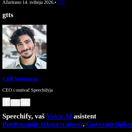
Ažurirano
14. svibnja 2026.
•
TTS
gtts
Cliff Weitzman
CEO i osnivač Speechifyja
Speechify, vaš
Voice AI
asistent
Pretvaranje teksta u govor
.
Govorno tipka