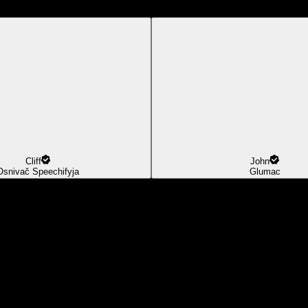
Cliff
John
Osnivač Speechifyja
Glumac