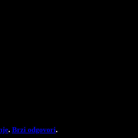
nje
.
Brzi odgovori
.