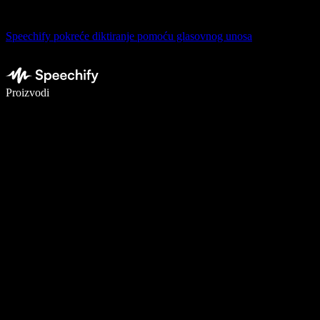
Speechify pokreće diktiranje pomoću glasovnog unosa
Pišite 5× brže uz glasovno diktiranje
Proizvodi
Saznajte više