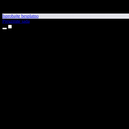
Isprobajte besplatno
Preuzmite sada
Proizvodi
Pretvaranje teksta u govor
Aplikacije za iPhone i iPad
Aplikacija za Android
Proširenje za Chrome
Proširenje za Edge
Web-aplikacija
Aplikacija za Mac
Aplikacija za Windows