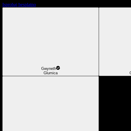
Isprobaj besplatno
Gwyneth
Glumica